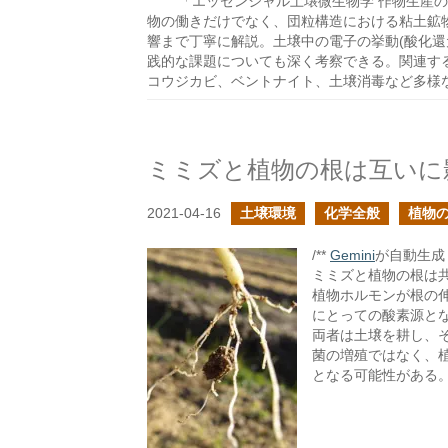
「エッセンシャル土壌微生物学 作物生産
物の働きだけでなく、団粒構造における粘土鉱
響まで丁寧に解説。土壌中の電子の挙動(酸化還
践的な課題についても深く考察できる。関連す
コウジカビ、ベントナイト、土壌消毒など多様
2021-04-16
土壌環境
化学全般
植物
/**
Gemini
が自動生成し
ミミズと植物の根は
植物ホルモンが根の
にとっての酸素源と
両者は土壌を耕し、
菌の増殖ではなく、
となる可能性がある