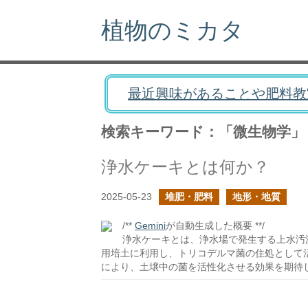
植物のミカタ
最近興味があることや肥料教
検索キーワード：「微生物学」
浄水ケーキとは何か？
2025-05-23
堆肥・肥料
地形・地質
/**
Gemini
が自動生成した概要 **/
浄水ケーキとは、浄水場で発生する上水汚
用培土に利用し、トリコデルマ菌の住処として
により、土壌中の菌を活性化させる効果を期待