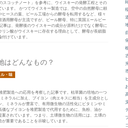
のスコッチノート」を参考に、ウイスキーの発酵工程とその
ています。 かつてウイスキー製造では、空中の自然酵母に頼
やヒースの葉、ビール工場からの酵母を転用するなど、様々
留酒用酵母が主流ですが、ビール酵母、特に英国エールビー
 記事は、発酵後のウイスキーの成分が原料だけでなく酵母に
ウリン酸がウイスキーに存在する理由として、酵母が長鎖脂
論付けています。
地はどんなもの？
ラル・味
堆肥製造への応用を考察した記事です。枯草菌の培地の一つ
(DSM)は、各種ミネラルに加え、ブイヨン（肉エキスに相当）を主成分とし
ン、ミネラルが豊富で、有用微生物の活性化にビタミンやミ
高価なブイヨンを堆肥製造で代用するために、魚粉、油か
提案されています。つまり、土壌微生物の活用には、土壌の
給が重要であることを示唆しています。