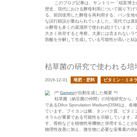
このブログ記事は、サントリー「稲富博士
歴史、現代における酵母利用について掘り下げ
る、前回使用した酵母を再利用する、パン生地
な試行錯誤が重ねられていました。現代では蒸
ル酵母も多くの蒸溜所で使われ続けています。
大きく依存すると考察。大麦には含まれないラ
肪酸を分解して生成している可能性が高いと結
枯草菌の研究で使われる培
2019-12-01
堆肥・肥料
ビタミン・ミネ
/**
Gemini
が自動生成した概要 **/
枯草菌（納豆菌の仲間）の培地研究から、
であるDifco Sporulation Medium
ています。ブイヨンは糖、タンパク質、ビタミ
ネラルが重要である可能性を示唆しています。
す、骨粉などを植物性有機物と併用することが
物理性改善に加え、微生物に必要な栄養素の供