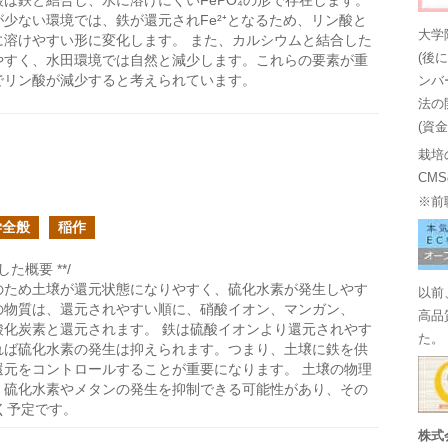
は鉄と結合し、水に溶けにくいFePO₄の形で存在します。
少ない環境では、鉄が還元されFe²⁺となるため、リン酸と
大学
に溶けやすい形に変化します。 また、カルシウムと結合した
(後
やすく、水田環境では自然と減少します。これらの要素が重
でリン酸が減少すると考えられています。
ンバ
法の
(資
栽培
CM
※前
学全般
稲作
た概要 **/
のため土壌が還元状態になりやすく、硫化水素が発生しやす
以前
の物質は、還元されやすい順に、硝酸イオン、マンガン、
高品
酸化炭素と還元されます。 鉄は硫酸イオンより還元されやす
た。
れば硫化水素の発生は抑えられます。つまり、土壌に鉄を供
還元をコントロールすることが重要になります。 土壌の物理
、硫化水素やメタンの発生を抑制できる可能性があり、その
く予定です。
株式