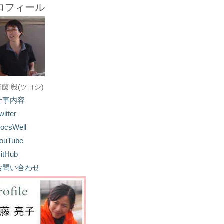
ロフィール
齋藤 毅(ツヨシ)
仕事内容
witter
ocsWell
ouTube
itHub
お問い合わせ