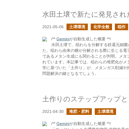
水田土壌で新たに発見され
2021-05-06
土壌環境
化学全般
稲作
/**
Gemini
が自動生成した概要 **/
水田土壌で、稲わらを分解する鉄還元細菌
た。稲わら由来の糖が分解される際に生じる電
であるメタン生成にも関わることが判明。メタ
れています。本記事では、稲わらの堆肥化がメ
学に基づいた「土作り」が、メタンガス削減や
問題解決の鍵となるでしょう。
2021-04-30
堆肥・肥料
土壌環境
/**
Gemini
が自動生成した概要 **/