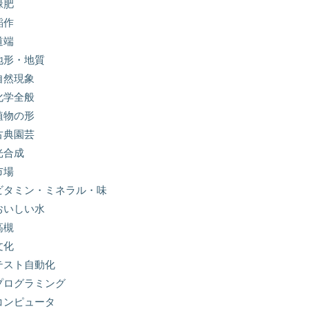
緑肥
稲作
道端
地形・地質
自然現象
化学全般
植物の形
古典園芸
光合成
市場
ビタミン・ミネラル・味
おいしい水
高槻
文化
テスト自動化
プログラミング
コンピュータ