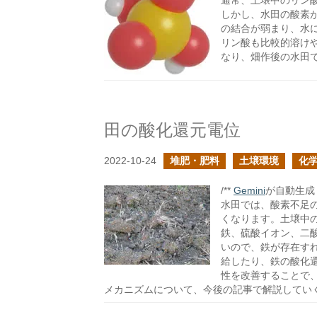
通常、土壌中のリン酸
しかし、水田の酸素が
の結合が弱まり、水
リン酸も比較的溶け
なり、畑作後の水田
田の酸化還元電位
2022-10-24
堆肥・肥料
土壌環境
化
/**
Gemini
が自動生成し
水田では、酸素不足
くなります。土壌中
鉄、硫酸イオン、二
いので、鉄が存在す
給したり、鉄の酸化
性を改善することで
メカニズムについて、今後の記事で解説してい