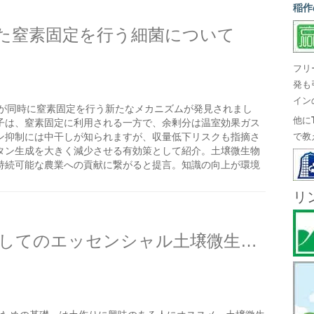
稲作
た窒素固定を行う細菌について
フリ
発も
イン
が同時に窒素固定を行う新たなメカニズムが発見されまし
他に
子は、窒素固定に利用される一方で、余剰分は温室効果ガス
ン抑制には中干しが知られますが、収量低下リスクも指摘さ
で教
タン生成を大きく減少させる有効策として紹介。土壌微生物
持続可能な農業への貢献に繋がると提言。知識の向上が環境
リ
土作りのステップアップとしてのエッセンシャル土壌微生物学を薦める