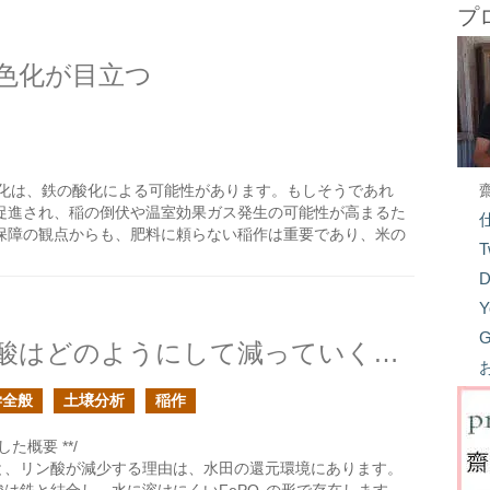
プ
色化が目立つ
化は、鉄の酸化による可能性があります。もしそうであれ
促進され、稲の倒伏や温室効果ガス発生の可能性が高まるた
保障の観点からも、肥料に頼らない稲作は重要であり、米の
T
D
Y
G
畑作の輪作の稲作ではリン酸はどのようにして減っていくのか？
学全般
土壌分析
稲作
た概要 **/
と、リン酸が減少する理由は、水田の還元環境にあります。