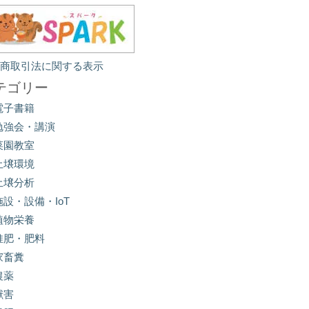
定商取引法に関する表示
テゴリー
電子書籍
勉強会・講演
菜園教室
土壌環境
土壌分析
施設・設備・IoT
植物栄養
堆肥・肥料
家畜糞
農薬
獣害