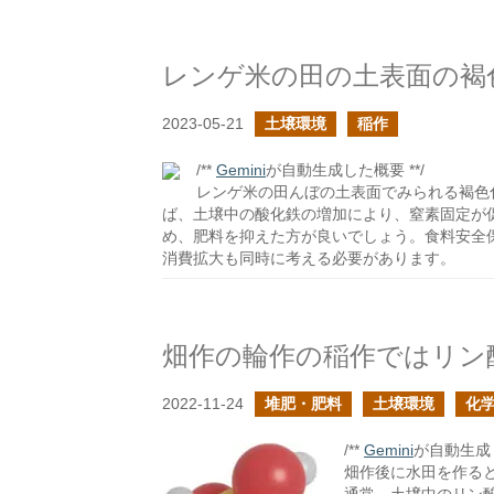
レンゲ米の田の土表面の褐
2023-05-21
土壌環境
稲作
/**
Gemini
が自動生成した概要 **/
レンゲ米の田んぼの土表面でみられる褐色
ば、土壌中の酸化鉄の増加により、窒素固定が
め、肥料を抑えた方が良いでしょう。食料安全
消費拡大も同時に考える必要があります。
2022-11-24
堆肥・肥料
土壌環境
化
/**
Gemini
が自動生成し
畑作後に水田を作る