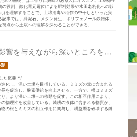
のための基礎」は土作りに興味のある人にオススメ。土壌微生
物の役割、酸化還元電位による肥料効果や水田老朽化への影
元)を理解することで、土壌消毒や稲作の中干しといった実
る記事では、緑泥石、メタン発生、ポリフェノール鉄錯体、
な視点から土壌への理解を深めることができる。
ミミズと植物の根は互いに影響を与えながら深いところを目指す
の形
た概要 **/
共進化し、深い土壌を目指している。ミミズの糞に含まれる
伸長を促進し、酸素供給を向上させる。一方で、根はミミズ
なり、より深い土壌への移動を促す。この相互作用により、
その物理性を改善している。菌耕の液体に含まれる物質が、
植物の根とミミズの相互作用に関与し、耕盤層を破壊する鍵
。