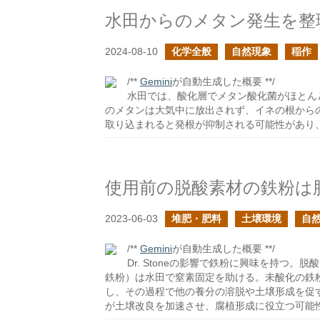
水田からのメタン発生を整
2024-08-10
化学全般
自然現象
稲作
/**
Gemini
が自動生成した概要 **/
水田では、酸化層でメタン酸化菌がほとん
のメタンは大気中に放出されず、イネの根から
取り込まれると発根が抑制される可能性があり
使用前の脱酸素材の鉄粉は
2023-06-03
堆肥・肥料
土壌環境
自
/**
Gemini
が自動生成した概要 **/
Dr. Stoneの影響で鉄粉に興味を持つ
鉄粉）は水田で窒素固定を助ける。未酸化の鉄
し、その過程で他の養分の溶脱や土壌形成を促
が土壌改良を加速させ、腐植形成に役立つ可能