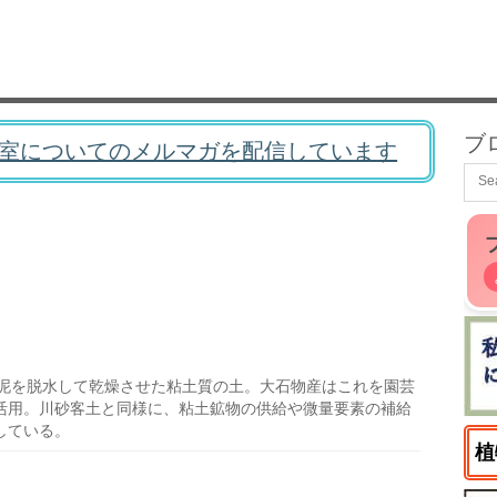
ブ
室についてのメルマガを配信しています
泥を脱水して乾燥させた粘土質の土。大石物産はこれを園芸
活用。川砂客土と同様に、粘土鉱物の供給や微量要素の補給
している。
植