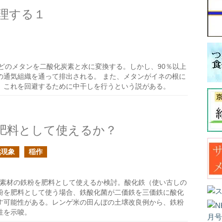
理する１
どのメタンを二酸化炭素と水に変換する。しかし、90％以上
の通気組織を通って排出される。 また、メタンがイネの根に
、これを回避するために中干しを行うという説がある。
肥料として使えるか？
然現象
稲作
。脱酸素材の鉄粉を肥料として使えるか検討。酸化鉄（使い古しの
粉を肥料として使う場合、鉄酸化菌が二価鉄を三価鉄に酸化
す可能性がある。レンゲ米の田んぼの土壌改良例から、鉄粉
性を示唆。