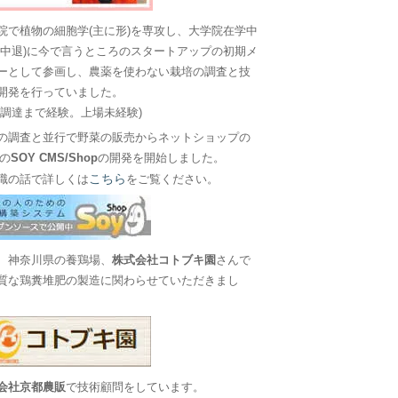
院で植物の細胞学(主に形)を専攻し、大学院在学中
に中退)に今で言うところのスタートアップの初期メ
ーとして参画し、農薬を使わない栽培の調査と技
開発を行っていました。
金調達まで経験。上場未経験)
の調査と並行で野菜の販売からネットショップの
Sの
SOY CMS/Shop
の開発を開始しました。
こちら
職の話で詳しくは
をご覧ください。
、神奈川県の養鶏場、
株式会社コトブキ園
さんで
質な鶏糞堆肥の製造に関わらせていただきまし
会社京都農販
で技術顧問をしています。