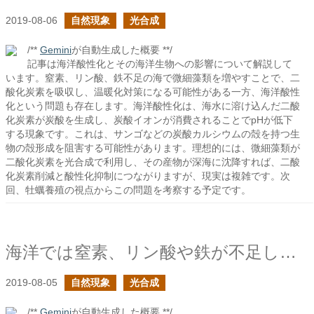
2019-08-06
自然現象
光合成
/**
Gemini
が自動生成した概要 **/
記事は海洋酸性化とその海洋生物への影響について解説して
います。窒素、リン酸、鉄不足の海で微細藻類を増やすことで、二
酸化炭素を吸収し、温暖化対策になる可能性がある一方、海洋酸性
化という問題も存在します。海洋酸性化は、海水に溶け込んだ二酸
化炭素が炭酸を生成し、炭酸イオンが消費されることでpHが低下
する現象です。これは、サンゴなどの炭酸カルシウムの殻を持つ生
物の殻形成を阻害する可能性があります。理想的には、微細藻類が
二酸化炭素を光合成で利用し、その産物が深海に沈降すれば、二酸
化炭素削減と酸性化抑制につながりますが、現実は複雑です。次
回、牡蠣養殖の視点からこの問題を考察する予定です。
海洋では窒素、リン酸や鉄が不足しているらしい
2019-08-05
自然現象
光合成
/**
Gemini
が自動生成した概要 **/