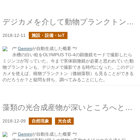
デジカメを介して動物プランクトンを見る
2018-12-11
施設・設備・IoT
/**
Gemini
が自動生成した概要 **/
水槽の白い粒をOLYMPUS TG-4の顕微鏡モードで撮影したら
ミジンコが写っていた。今まで実体顕微鏡が必要と思われていた動
物プランクトンも、デジカメで撮影できる時代になった。このデジ
カメを使えば、植物プランクトン（微細藻類）も見ることができる
のだろうか？と疑問を持ち、調べてみることにした。
藻類の光合成産物が深いところへと沈降する
2018-12-09
自然現象
光合成
/**
Gemini
が自動生成した概要 **/