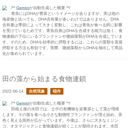
/**
Gemini
が自動生成した概要 **/
青魚にはDHAが豊富というイメージがありますが、実は他の
海産物と比べても、DHA含有量が多いわけではありません。DHA
含有量は季節によって大きく変動し、これは青魚が食べる餌に影響
を受けているためです。青魚自身はDHAを合成する能力は低く、食
物連鎖の下位にいるプランクトンや微細藻類がDHAを合成していま
す。そのため、DHAを効率的に摂取するには、これらの藻類を直接
摂取する方法も有効です。実際、微細藻類からDHAを抽出して商品
化が進められています。
田の藻から始まる食物連鎖
2022-06-14
自然現象
稲作
/**
Gemini
が自動生成した概要 **/
田植え後の水田では、土中の有機物を栄養源として藻が増殖
します。その藻を食べる小さな動物性プランクトンが増え始め、茶
色く見える箇所が広がっています。今後は、さらに大きなミジン
コ、オタマジャクシと食物連鎖が続くことが期待されます。水田