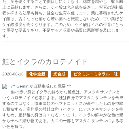
た、茎を硬くすることで倒伏しにくくなり、穂数を増やし、収量向
上に貢献します。さらに、ケイ酸は光合成を促進し、窒素の過剰吸
収を抑える効果も持ち、健全な生育を促します。葉に蓄積されたケ
イ酸は、古くなった葉から若い葉へと転流しないため、古い葉ほど
ケイ酸濃度が高くなります。このため、ケイ酸はイネの生育にとっ
て重要な要素であり、不足すると収量や品質に悪影響を及ぼしま
す。
鮭とイクラのカロテノイド
2020-06-16
化学全般
光合成
ビタミン・ミネラル・味
/**
Gemini
が自動生成した概要 **/
鮭の赤い身とイクラの鮮やかな橙色は、アスタキサンチンと
いうカロテノイド色素による。鮭は自身でアスタキサンチンを合成
するのではなく、微細藻類のヘマトコッカスが産生したものを摂取
し蓄積する。産卵期の雌鮭は卵（イクラ）にアスタキサンチンを移
すため、産卵後の身は白くなる。つまり、イクラの鮮やかな色は親
から子への贈り物である。カニの一部もアスタキサンチンによる赤
い色を持つ。