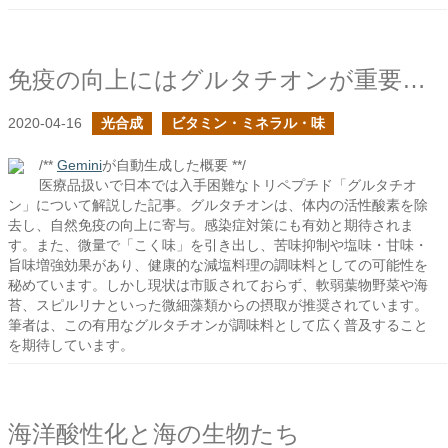
免疫の向上にはグルタチオンが重要な役割を担っているはず
2020-04-16
光合成
ビタミン・ミネラル・味
/**
Gemini
が自動生成した概要 **/
医療品扱いで日本では入手困難なトリペプチド「グルタチオ
ン」について解説した記事。グルタチオンは、体内の活性酸素を除
去し、自然免疫の向上に寄与。感染症対策にも有効と期待されま
す。また、微量で「こく味」を引き出し、苦味抑制や塩味・甘味・
旨味増強効果があり、健康的な減塩料理の調味料としての可能性を
秘めています。しかし現状は市販されておらず、軟弱葉物野菜や海
苔、スピルリナといった微細藻類からの摂取が推奨されています。
筆者は、この有用なグルタチオンが調味料として広く普及すること
を期待しています。
海洋酸性化と海の生物たち