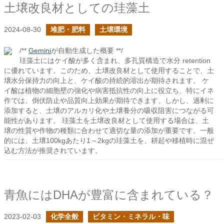
土壌改良材としての珪藻土
2024-08-30
堆肥・肥料
土壌環境
/**
Gemini
が自動生成した概要 **/
珪藻土にはケイ酸が多く含まれ、多孔質構造で水分 retention
に優れています。このため、土壌改良材として使用することで、土
壌水分保持力の向上と、ケイ酸の持続的溶出が期待されます。 ケ
イ酸は植物の細胞壁の強化や病害抵抗性の向上に役立ち、特にイネ
作では、倒伏防止や品質向上効果が期待できます。しかし、過剰に
添加すると、土壌のアルカリ化や土壌養分の吸収阻害につながる可
能性があります。 珪藻土を土壌改良材として使用する場合は、土
壌の性質や作物の種類に合わせて適切な量の添加が重要です。一般
的には、土壌100kgあたり1～2kgの珪藻土を、耕起や移植時に混ぜ
込む方法が推奨されています。
青魚にはDHAが豊富に含まれている？
2023-02-03
化学全般
ビタミン・ミネラル・味