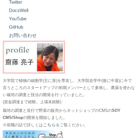
Twitter
DocsWell
YouTube
GitHub
お問い合わせ
大学院で植物の細胞学(主に形)を専攻し、大学院在学中(後に中退)に今で
言うところのスタートアップの初期メンバーとして参画し、農薬を使わな
い栽培の調査と技法の開発を行っていました。
(資金調達まで経験。上場未経験)
栽培の調査と並行で野菜の販売からネットショップのCMSの
SOY
CMS/Shop
の開発を開始しました。
こちら
※前職の話で詳しくは
をご覧ください。