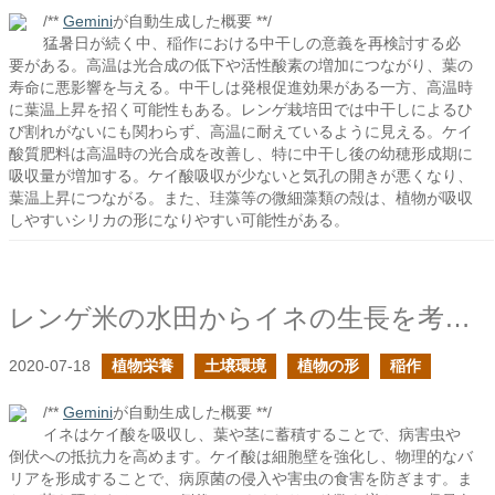
/**
Gemini
が自動生成した概要 **/
猛暑日が続く中、稲作における中干しの意義を再検討する必
要がある。高温は光合成の低下や活性酸素の増加につながり、葉の
寿命に悪影響を与える。中干しは発根促進効果がある一方、高温時
に葉温上昇を招く可能性もある。レンゲ栽培田では中干しによるひ
び割れがないにも関わらず、高温に耐えているように見える。ケイ
酸質肥料は高温時の光合成を改善し、特に中干し後の幼穂形成期に
吸収量が増加する。ケイ酸吸収が少ないと気孔の開きが悪くなり、
葉温上昇につながる。また、珪藻等の微細藻類の殻は、植物が吸収
しやすいシリカの形になりやすい可能性がある。
レンゲ米の水田からイネの生長を考える
2020-07-18
植物栄養
土壌環境
植物の形
稲作
/**
Gemini
が自動生成した概要 **/
イネはケイ酸を吸収し、葉や茎に蓄積することで、病害虫や
倒伏への抵抗力を高めます。ケイ酸は細胞壁を強化し、物理的なバ
リアを形成することで、病原菌の侵入や害虫の食害を防ぎます。ま