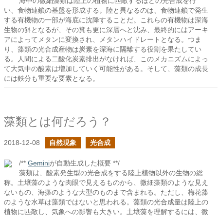
海中の微細藻類は陸上の植物に匹敵するほどの光合成を行
い、食物連鎖の基盤を形成する。陸と異なるのは、食物連鎖で発生
する有機物の一部が海底に沈降することだ。これらの有機物は深海
生物の餌となるが、その糞も更に深層へと沈み、最終的にはアーキ
アによってメタンに変換され、メタンハイドレートとなる。つま
り、藻類の光合成産物は炭素を深海に隔離する役割を果たしてい
る。人間による二酸化炭素排出がなければ、このメカニズムによっ
て大気中の酸素は増加していく可能性がある。そして、藻類の成長
には鉄分も重要な要素となる。
藻類とは何だろう？
2018-12-08
自然現象
光合成
/**
Gemini
が自動生成した概要 **/
藻類は、酸素発生型の光合成をする陸上植物以外の生物の総
称。土壌藻のような肉眼で見えるものから、微細藻類のような見え
ないもの、海藻のような大型のものまで含まれる。ただし、梅花藻
のような水草は藻類ではないと思われる。藻類の光合成量は陸上の
植物に匹敵し、気象への影響も大きい。土壌藻を理解するには、微