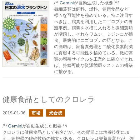
/**
Gemini
が自動生成した概要 **/
微細藻類は飼料、燃料、健康食品など
様々な可能性を秘めている。特に注目す
べきは、鶏糞を利用したニゴロブナの養
殖事例。鶏糞を水槽に入れると微細藻類
が増殖し、それをワムシ、ミジンコが捕
食、最終的にニゴロブナの餌となる。こ
の循環は、家畜糞処理と二酸化炭素削減
に貢献する可能性を秘めている。微細藻
類の増殖サイクルを工業的に確立できれ
ば、持続可能な資源循環システムの構築
に繋がる。
健康食品としてのクロレラ
2019-01-06
市場
光合成
/**
Gemini
が自動生成した概要 **/
クロレラは健康食品として有名だが、その背景には培養技術に加
え、細胞壁の破砕技術の確立がある。クロレラは栄養豊富だが、強