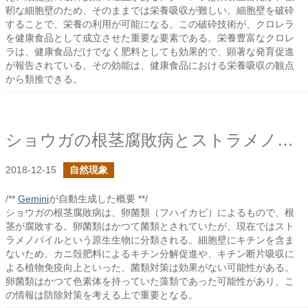
靭な細胞壁のため、そのままでは栄養吸収が難しい。細胞壁を破砕
することで、栄養の利用が可能になる。この破砕技術が、クロレラ
を健康食品として成立させた重要な要素である。栄養豊富なクロレ
ラは、健康食品だけでなく肥料としても効果的で、顕著な発育促進
が報告されている。その効能は、健康食品における栄養吸収の観点
から類推できる。
ショウガの根茎腐敗病とストラメノパイル
2018-12-15
自然現象
/**
Gemini
が自動生成した概要 **/
ショウガの根茎腐敗病は、卵菌類（フハイカビ）によるもので、根
茎が腐敗する。卵菌類はかつて菌類とされていたが、現在ではスト
ラメノパイルという原生生物に分類される。細胞壁にキチンを含ま
ないため、カニ殻肥料によるキチン分解促進や、キチン断片吸収に
よる植物免疫向上といった、菌類対策は効果がない可能性がある。
卵菌類はかつて色素体を持っていた藻類であった可能性があり、こ
の情報は防除対策を考える上で重要となる。