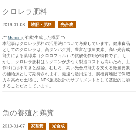
クロレラ肥料
2019-01-08
堆肥・肥料
光合成
/**
Gemini
が自動生成した概要 **/
本記事はクロレラ肥料の活用法について考察しています。健康食品
としてのクロレラは、高タンパク質、豊富な微量要素、高い光合成
能力による葉緑素（クロロフィル）の抗酸化作用が特長です。 し
かし、クロレラ肥料はリグニンが少なく製造コストも高いため、土
作りには不向きと結論。むしろ、高い光合成能力を支える微量要素
の補給源として期待されます。最適な活用法は、腐植質堆肥で保肥
力を高めた土壌に、NPK施肥設計のサプリメントとして基肥的に加
えることだとしています。
魚の養殖と鶏糞
2019-01-07
家畜糞
光合成