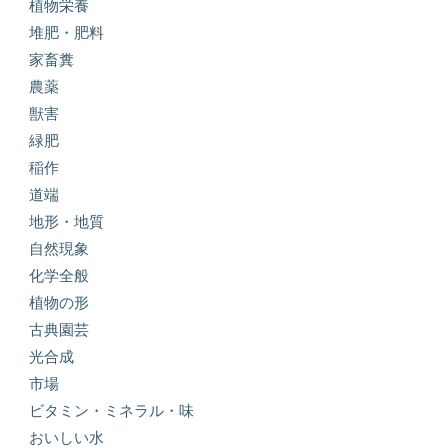
植物栄養
堆肥・肥料
家畜糞
農薬
獣害
緑肥
稲作
道端
地形・地質
自然現象
化学全般
植物の形
古典園芸
光合成
市場
ビタミン・ミネラル・味
おいしい水