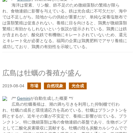
海洋は窒素、リン酸、鉄不足のため微細藻類の繁殖が限ら
れ、食物連鎖に影響を与えている。鉄は光合成に不可欠だが、海中
では不足しがち。陸地からの供給が重要だが、単純な栄養塩散布で
は藻類繁殖は促進されない。養殖に目を向けると、鶏糞が微細藻類
繁殖に有効かもしれないという仮説が提示されている。鶏糞には鉄
が含まれるが、酸化鉄で有機物にキレートされていないため、還元
とキレート化が必要となる。福岡の企業は鶏糞肥料でアサリ養殖に
成功しており、鶏糞の有効性を示唆している。
広島は牡蠣の養殖が盛ん
2019-08-04
市場
自然現象
光合成
/**
Gemini
が自動生成した概要 **/
広島の牡蠣養殖は、潮の満ち引きを利用した抑制棚で行わ
れ、牡蠣の成長と環境適応力を高めている。牡蠣はプランクトンを
餌とするが、近年その量が不安定で、養殖に影響が出ている。プラ
ンクトン、特に微細藻類は海の食物連鎖の基盤であり、生物ポンプ
として二酸化炭素吸収に貢献する。牡蠣の殻も炭酸カルシウムでで