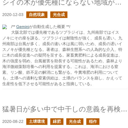
シイの木が優先種にならない地域があるらしい
2020-12-03
自然現象
光合成
/**
Gemini
が自動生成した概要 **/
大阪北部では優先種であるツブラジイは、九州南部ではイス
ノキにその座を譲る。ツブラジイは耐陰性が強く、成長も遅い。九
州南部は台風が多く、成長の速い木は風に弱いため、成長の遅いイ
スノキが優先種となる。著者は、森林生態系への人為的な介入、特
に木の成長促進への疑問を呈する。家畜糞肥料による成長促進は、
木の強度を弱め、台風被害を助長する可能性があるため、森林より
海洋微細藻類培養への利用を提案する。これは、海洋における窒
素、リン酸、鉄不足の解消にも繋がる。牛糞堆肥の利用について
も、土壌への過剰な窒素供給は、土壌のバランスを崩し、かえって
生産性を低下させる可能性があると指摘している。
猛暑日が多い中で中干しの意義を再検討する
2020-08-22
土壌環境
緑肥
光合成
稲作