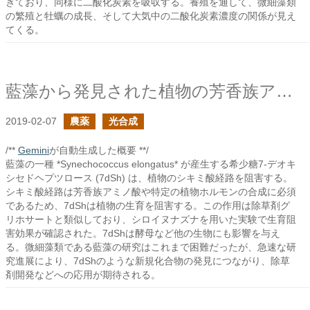
きており、同様に二酸化炭素を吸収する。養殖を通して、微細藻類
の繁殖と牡蠣の成長、そして大気中の二酸化炭素濃度の関係が見え
てくる。
藍藻から発見された植物の芳香族アミノ酸等の合成を阻害する糖
2019-02-07
農薬
光合成
/**
Gemini
が自動生成した概要 **/
藍藻の一種 *Synechococcus elongatus* が産生する希少糖7-デオキ
シセドヘプツロース (7dSh) は、植物のシキミ酸経路を阻害する。
シキミ酸経路は芳香族アミノ酸や特定の植物ホルモンの合成に必須
であるため、7dShは植物の生育を阻害する。この作用は除草剤グ
リホサートと類似しており、シロイヌナズナを用いた実験で生育阻
害効果が確認された。7dShは酵母など他の生物にも影響を与え
る。微細藻類である藍藻の研究はこれまで困難だったが、急速な研
究進展により、7dShのような新規化合物の発見につながり、除草
剤開発などへの応用が期待される。