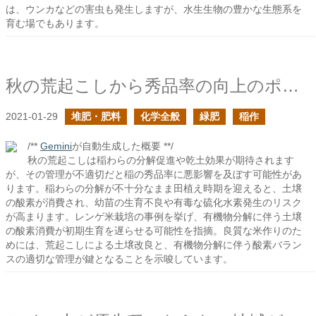
は、ウンカなどの害虫も発生しますが、水生生物の豊かな生態系を
育む場でもあります。
秋の荒起こしから秀品率の向上のポイントを探る
2021-01-29
堆肥・肥料
化学全般
緑肥
稲作
/**
Gemini
が自動生成した概要 **/
秋の荒起こしは稲わらの分解促進や乾土効果が期待されます
が、その管理が不適切だと稲の秀品率に悪影響を及ぼす可能性があ
ります。稲わらの分解が不十分なまま田植え時期を迎えると、土壌
の酸素が消費され、幼苗の生育不良や有毒な硫化水素発生のリスク
が高まります。レンゲ米栽培の事例を挙げ、有機物分解に伴う土壌
の酸素消費が初期生育を遅らせる可能性を指摘。良質な米作りのた
めには、荒起こしによる土壌改良と、有機物分解に伴う酸素バラン
スの適切な管理が鍵となることを示唆しています。