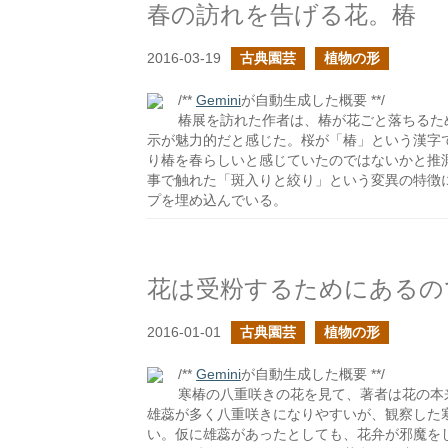
春の訪れを告げる花。椿
2016-03-19
古典園芸
植物の形
/**
Gemini
が自動生成した概要 **/
椿展を訪れた作者は、椿が花ごと落ちるた
示が魅力的だと感じた。桜が「椿」という漢字
り椿を春らしいと感じていたのではないかと推
事で触れた「斑入りと絞り」という変異の特徴に
プを埋め込んでいる。
花は受粉するためにあるの
2016-01-01
古典園芸
植物の形
/**
Gemini
が自動生成した概要 **/
寒椿の八重咲きの花を見て、著者は花の本
雄蕊が多く八重咲きになりやすいが、観察した
い。仮に雄蕊があったとしても、花弁が邪魔を