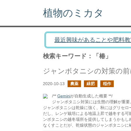
植物のミカタ
最近興味があることや肥料教
検索キーワード：「椿」
ジャンボタニシの対策の前
2020-10-13
農薬
緑肥
稲作
/**
Gemini
が自動生成した概要 **/
ジャンボタニシ対策には生態の理解が重要
ジャンボタニシは乾燥に強く、秋にはグリセロー
だし、レンゲ栽培による地温上昇で越冬する可
ンボタニシの越冬場所を提供してしまうかもし
なくすことだが、乾燥状態のジャンボタニシに