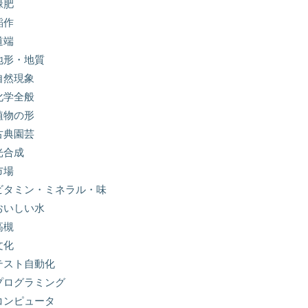
緑肥
稲作
道端
地形・地質
自然現象
化学全般
植物の形
古典園芸
光合成
市場
ビタミン・ミネラル・味
おいしい水
高槻
文化
テスト自動化
プログラミング
コンピュータ