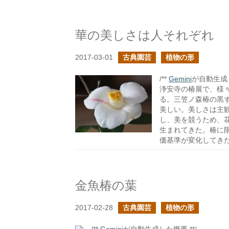
華の美しさは人それぞれ
2017-03-01
古典園芸
植物の形
/**
Gemini
が自動生成し
浄安寺の椿展で、様
る。三笠ノ森椿の黒
美しい。美しさは主
し、美を競うため、
生まれてきた。椿に
価基準が変化してき
金魚椿の葉
2017-02-28
古典園芸
植物の形