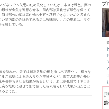
プ
マグネシウム欠乏のため黄化していたが、本来は緑色。葉の
の形状が金魚を連想させる。筒内部は黄化せず緑色を保って
、筒状部分の葉緑素が他の器官へ移行できないためと考えら
くい筒内部のみ緑色である点は興味深い。この現象は、マグ
を示唆している。
T
D
Y
展を訪れた。寺では日本各地の椿を挿し木で増やし、様々な
G
イルス感染による斑入りや八重咲きなど、園芸の歴史が長い
花を長持ちさせる効果があるという。炭は多孔質でミネラル
た炭を堆肥に混ぜて畑で使ったら素晴らしい成果が出たこと
れるようだ。