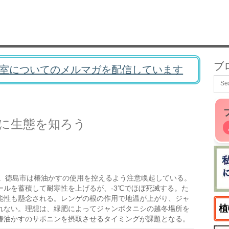
ブ
室についてのメルマガを配信しています
に生態を知ろう
。徳島市は椿油かすの使用を控えるよう注意喚起している。
ルを蓄積して耐寒性を上げるが、-3℃でほぼ死滅する。た
能性も懸念される。レンゲの根の作用で地温が上がり、ジャ
植
れない。理想は、緑肥によってジャンボタニシの越冬場所を
椿油かすのサポニンを摂取させるタイミングが課題となる。