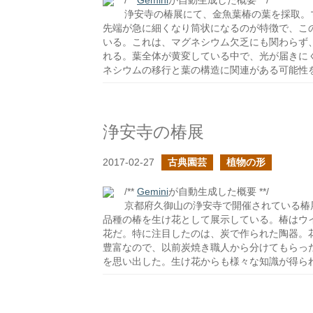
/**
Gemini
が自動生成した概要 **/
浄安寺の椿展にて、金魚葉椿の葉を採取。
先端が急に細くなり筒状になるのが特徴で、こ
いる。これは、マグネシウム欠乏にも関わらず
れる。葉全体が黄変している中で、光が届きに
ネシウムの移行と葉の構造に関連がある可能性
浄安寺の椿展
2017-02-27
古典園芸
植物の形
/**
Gemini
が自動生成した概要 **/
京都府久御山の浄安寺で開催されている椿
品種の椿を生け花として展示している。椿はウ
花だ。特に注目したのは、炭で作られた陶器。
豊富なので、以前炭焼き職人から分けてもらっ
を思い出した。生け花からも様々な知識が得ら