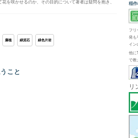
て花を咲かせるのか、その目的について著者は疑問を抱き、
稲作
フリ
発も
腐植
緑泥石
緑色片岩
イン
他に
で教
思うこと
リ