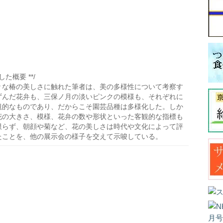
た概要 **/
々な椿の美しさに触れた筆者は、美の多様性について考察す
ずんだ花弁も、三保ノ月の淡いピンクの模様も、それぞれに
観的なものであり、だからこそ園芸品種は多様化した。しか
花の大きさ、模様、花弁の数や形状といった客観的な指標も
限らず、朝顔や菊など、花の美しさは時代や文化によって評
たことを、他の展示会の様子を交えて示唆している。