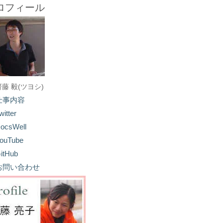
ロフィール
齋藤 毅(ツヨシ)
仕事内容
witter
ocsWell
ouTube
itHub
お問い合わせ