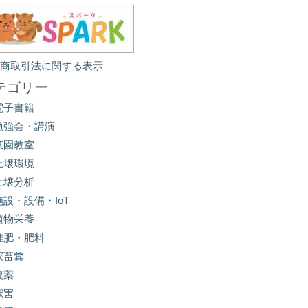
定商取引法に関する表示
テゴリー
電子書籍
勉強会・講演
菜園教室
土壌環境
土壌分析
施設・設備・IoT
植物栄養
堆肥・肥料
家畜糞
農薬
獣害