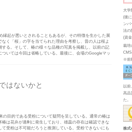
大学
(後
ンバ
法の
め縁起が悪いとされることもあるが、その特徴を生かした展
(資
でなく「桜」の字を当てられた理由を考察し、昔の人は桜よ
栽培
測する。そして、椿の様々な品種の写真を掲載し、以前の記
CM
ついては今回は省略している。最後に、会場のGoogleマッ
※前
ではないかと
以前
高品
た。
来の目的である受粉について疑問を呈している。通常の椿は
寒椿は花弁が過剰に発生しており、雄蕊の存在は確認できな
して受粉は不可能だろうと推測している。受粉できないにも
株式