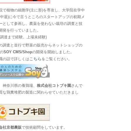
院で植物の細胞学(主に形)を専攻し、大学院在学中
に中退)に今で言うところのスタートアップの初期メ
ーとして参画し、農薬を使わない栽培の調査と技
開発を行っていました。
金調達まで経験。上場未経験)
の調査と並行で野菜の販売からネットショップの
Sの
SOY CMS/Shop
の開発を開始しました。
こちら
職の話で詳しくは
をご覧ください。
、神奈川県の養鶏場、
株式会社コトブキ園
さんで
質な鶏糞堆肥の製造に関わらせていただきまし
会社京都農販
で技術顧問をしています。