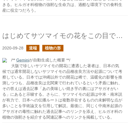
きる。ヒルガオ科植物の強靭な生命力は、過酷な環境下での食料生
産に役立つだろう。
はじめてサツマイモの花をこの目で見たよ
2020-09-28
道端
植物の形
/**
Gemini
が自動生成した概要 **/
大阪で珍しいサツマイモの開花に遭遇した著者は、日本の気
候では通常開花しないサツマイモの品種改良方法や起源について考
察している。日本では沖縄以外での開花は稀で、温暖化の影響を推
測しつつも、品種改良は北関東で行われているという矛盾に触れ、
その答えは過去記事「あの美味しい焼き芋の裏にはアサガオがい
る」にあると示唆する。さらに、サツマイモの起源は中米・南米説
が有力で、日本への伝播ルートは複数存在するものの未解明な点が
多いことを学術論文を引用して解説。最後に、同じく中南米起源の
アサガオの毒性に触れた過去記事へのリンクを添え、ヒルガオ科の
植物の強靭さを紹介する関連記事へのリンクを掲載している。