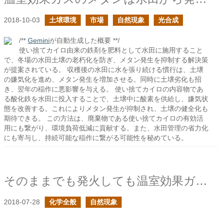
2018-10-03
土壌環境
市場
自然現象
光合成
/**
Gemini
が自動生成した概要 **/
使い捨てカイロ由来の鉄剤を肥料として水田に施用すること
で、冬場の水田土壌の老朽化を防ぎ、メタン発生を抑制する解決策
が提案されている。 収穫後の水田に水を張り続ける慣行は、土壌
の嫌気化を進め、メタン発生を増加させる。同時に土壌劣化も招
き、翌年の稲作に悪影響を与える。 使い捨てカイロの内容物であ
る酸化鉄を水田に投入することで、土壌中に酸素を供給し、嫌気状
態を改善する。これによりメタン発生が抑制され、土壌の健全化も
期待できる。 この方法は、廃棄物である使い捨てカイロの有効活
用にも繋がり、環境負荷低減に貢献する。また、水田管理の省力化
にも寄与し、持続可能な稲作に繋がる可能性を秘めている。
そのままでも発火しても温室効果ガスのメタン
2018-07-28
化学全般
自然現象