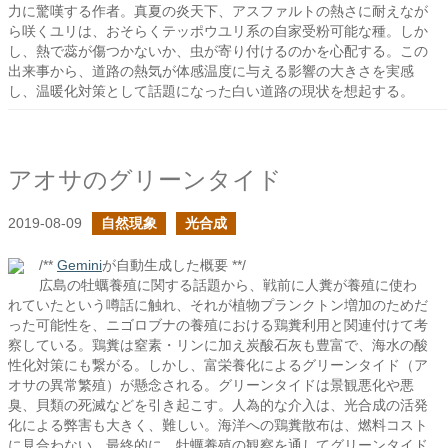
力に驚嘆する作者。真夏の炎天下、アスファルトの熱さに耐えなが
ら咲くユリは、おそらくテッポウユリ系の自家受粉可能な種。しか
し、熱で蕊が傷つかないか、虫が寄り付けるのかを心配する。この
出来事から、道路の熱気が体感温度に与える影響の大きさを実感
し、温暖化対策として話題になった白い道路の現状を想起する。
アオサのグリーンタイド
2019-08-09
自然現象
光合成
/**
Gemini
が自動生成した概要 **/
広島の牡蠣養殖に関する話題から、戦前に人糞が養殖に使わ
れていたという噂話に触れ、それが植物プランクトン増加のためだ
った可能性を、ニゴロブナの養殖における鶏糞利用と関連付けて考
察している。鶏糞は窒素・リンに加え炭酸石灰も豊富で、海水の酸
性化対策にも繋がる。しかし、富栄養化によるグリーンタイド（ア
オサの異常繁殖）が懸念される。グリーンタイドは景観悪化や悪
臭、貝類の死滅などを引き起こす。人為的な介入は、光合成の活発
化による弊害も大きく、難しい。海洋への鶏糞散布は、燃料コスト
に見合わない。最終的に、牡蠣養殖の観察を通してグリーンタイド