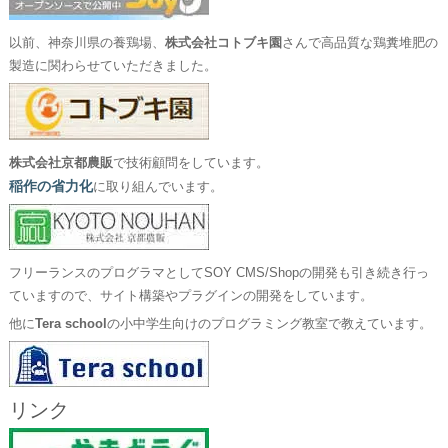
以前、神奈川県の養鶏場、
株式会社コトブキ園
さんで高品質な鶏糞堆肥の
製造に関わらせていただきました。
株式会社京都農販
で技術顧問をしています。
稲作の省力化
に取り組んでいます。
フリーランスのプログラマとしてSOY CMS/Shopの開発も引き続き行っ
ていますので、サイト構築やプラグインの開発をしています。
他に
Tera school
の小中学生向けのプログラミング教室で教えています。
リンク