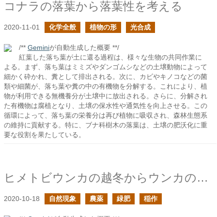
コナラの落葉から落葉性を考える
2020-11-01
化学全般
植物の形
光合成
/**
Gemini
が自動生成した概要 **/
紅葉した落ち葉が土に還る過程は、様々な生物の共同作業に
よる。まず、落ち葉はミミズやダンゴムシなどの土壌動物によって
細かく砕かれ、糞として排出される。次に、カビやキノコなどの菌
類や細菌が、落ち葉や糞の中の有機物を分解する。これにより、植
物が利用できる無機養分が土壌中に放出される。さらに、分解され
た有機物は腐植となり、土壌の保水性や通気性を向上させる。この
循環によって、落ち葉の栄養分は再び植物に吸収され、森林生態系
の維持に貢献する。特に、ブナ科樹木の落葉は、土壌の肥沃化に重
要な役割を果たしている。
ヒメトビウンカの越冬からウンカの防除を考える
2020-10-18
自然現象
農薬
緑肥
稲作