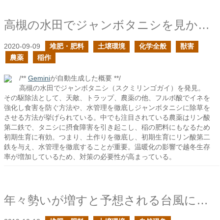
高槻の水田でジャンボタニシを見かけた
2020-09-09
堆肥・肥料
土壌環境
化学全般
獣害
農薬
稲作
/**
Gemini
が自動生成した概要 **/
高槻の水田でジャンボタニシ（スクミリンゴガイ）を発見。
その駆除法として、天敵、トラップ、農薬の他、フルボ酸でイネを
強化し食害を防ぐ方法や、水管理を徹底しジャンボタニシに除草を
させる方法が挙げられている。中でも注目されている農薬はリン酸
第二鉄で、タニシに摂食障害を引き起こし、稲の肥料にもなるため
初期生育に有効。つまり、土作りを徹底し、初期生育にリン酸第二
鉄を与え、水管理を徹底することが重要。温暖化の影響で越冬生存
率が増加しているため、対策の必要性が高まっている。
年々勢いが増すと予想される台風に対して出来ることはあるか？