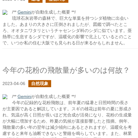
/**
Gemini
が自動生成した概要 **/
琉球石灰岩帯の森林で、巨大な単葉を持つシダ植物に出会い
ました。あまりの大きさに圧倒されましたが、図鑑で調べたとこ
ろ、オオタニワタリというチャセンシダ科のシダに似ています。亜
熱帯に生息するシダですが、温暖化の影響で北上しているとのこと
で、いつか私の住む大阪でも見られる日が来るかもしれません。
今年の花粉の飛散量が多いのは何故？
2023-04-06
自然現象
/**
Gemini
が自動生成した概要 **/
今年の記録的な花粉飛散は、前年夏の猛暑と日照時間の長さ
が主要因であると解説しています。スギの雄花は前年の夏に形成さ
れ、気温が高く日照が長いほど光合成が活発になり、花粉の生成量
が大幅に増加するため、昨夏の気候が直接影響したと指摘。例年、
飛散量の多い年の翌年は減少傾向にあるとされますが、温暖化を考
慮すると来年も油断できないと警鐘を鳴らしています。また、林業