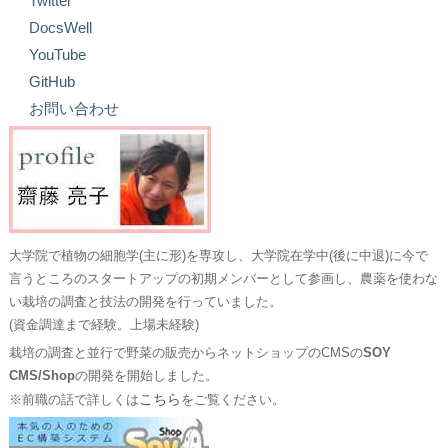
Twitter
DocsWell
YouTube
GitHub
お問い合わせ
大学院で植物の細胞学(主に形)を専攻し、大学院在学中(後に中退)に今で
言うところのスタートアップの初期メンバーとして参画し、農薬を使わな
い栽培の調査と技法の開発を行っていました。
(資金調達まで経験。上場未経験)
栽培の調査と並行で野菜の販売からネットショップのCMSの
SOY
CMS/Shop
の開発を開始しました。
こちら
※前職の話で詳しくは
をご覧ください。