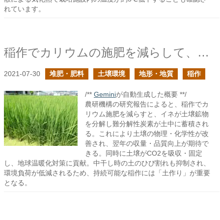
れています。
稲作でカリウムの施肥を減らして、二酸化炭素の排出量の削減に貢献
2021-07-30
堆肥・肥料
土壌環境
地形・地質
稲作
/**
Gemini
が自動生成した概要 **/
農研機構の研究報告によると、稲作でカ
リウム施肥を減らすと、イネが土壌鉱物
を分解し難分解性炭素が土中に蓄積され
る。これにより土壌の物理・化学性が改
善され、翌年の収量・品質向上が期待で
きる。同時に土壌がCO2を吸収・固定
し、地球温暖化対策に貢献。中干し時の土のひび割れも抑制され、
環境負荷が低減されるため、持続可能な稲作には「土作り」が重要
となる。