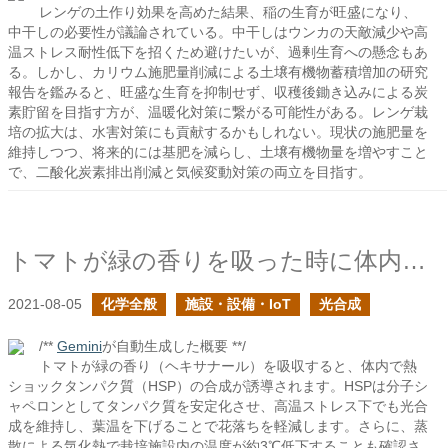
レンゲの土作り効果を高めた結果、稲の生育が旺盛になり、
中干しの必要性が議論されている。中干しはウンカの天敵減少や高
温ストレス耐性低下を招くため避けたいが、過剰生育への懸念もあ
る。しかし、カリウム施肥量削減による土壌有機物蓄積増加の研究
報告を鑑みると、旺盛な生育を抑制せず、収穫後鋤き込みによる炭
素貯留を目指す方が、温暖化対策に繋がる可能性がある。レンゲ栽
培の拡大は、水害対策にも貢献するかもしれない。現状の施肥量を
維持しつつ、将来的には基肥を減らし、土壌有機物量を増やすこと
で、二酸化炭素排出削減と気候変動対策の両立を目指す。
トマトが緑の香りを吸った時に体内では何が起こってる？
2021-08-05
化学全般
施設・設備・IoT
光合成
/**
Gemini
が自動生成した概要 **/
トマトが緑の香り（ヘキサナール）を吸収すると、体内で熱
ショックタンパク質（HSP）の合成が誘導されます。HSPは分子シ
ャペロンとしてタンパク質を安定化させ、高温ストレス下でも光合
成を維持し、葉温を下げることで花落ちを軽減します。さらに、蒸
散による気化熱で栽培施設内の温度が約3℃低下することも確認さ