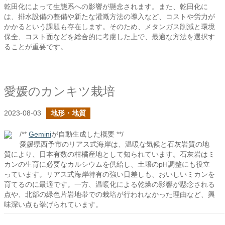
乾田化によって生態系への影響が懸念されます。また、乾田化に
は、排水設備の整備や新たな灌漑方法の導入など、コストや労力が
かかるという課題も存在します。そのため、メタンガス削減と環境
保全、コスト面などを総合的に考慮した上で、最適な方法を選択す
ることが重要です。
愛媛のカンキツ栽培
2023-08-03
地形・地質
/**
Gemini
が自動生成した概要 **/
愛媛県西予市のリアス式海岸は、温暖な気候と石灰岩質の地
質により、日本有数の柑橘産地として知られています。石灰岩はミ
カンの生育に必要なカルシウムを供給し、土壌のpH調整にも役立
っています。リアス式海岸特有の強い日差しも、おいしいミカンを
育てるのに最適です。一方、温暖化による乾燥の影響が懸念される
点や、北部の緑色片岩地帯での栽培が行われなかった理由など、興
味深い点も挙げられています。