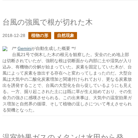
台風の強風で根が切れた木
2018-12-28
植物の形
自然現象
/**
Gemini
が自動生成した概要 **/
台風21号で倒木した木の根元を観察した。安全のため地上部
は切断されていたが、強靭な根は切断面から内部に土や湿気が入り
込み、有機物の分解が始まっていた。炭素を固定していた木が、台
風によって炭素を放出する存在へと変わってしまったのだ。大型台
風は大気中の二酸化炭素増加と関連付けられており、更なる炭素放
出を誘発することで、台風の大型化を自ら促しているようにも見え
る。一方、掘り起こされた土には既に草が生え始めており、その生
命力の強さに感嘆させられる。この出来事は、大気中の温室効果ガ
ス増加と自然界の循環、そして植物の逞しさについて考えさせられ
る契機となった。
温室効果ガスのメタンは水田から発生する