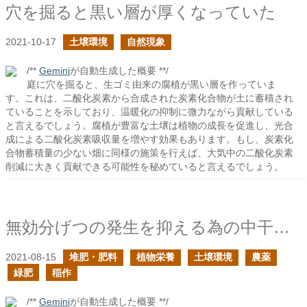
穴を掘ると黒い層が厚くなっていた
2021-10-17
土壌環境
自然現象
/**
Gemini
が自動生成した概要 **/
庭に穴を掘ると、生ゴミ由来の腐植が黒い層を作っていま
す。これは、二酸化炭素から合成された炭素化合物が土に蓄積され
ていることを示しており、温暖化の抑制に微力ながら貢献している
と言えるでしょう。腐植が豊富な土壌は植物の成長を促進し、光合
成による二酸化炭素吸収量を増やす効果もあります。もし、炭素化
合物蓄積量の少ない畑に同様の施策を行えば、大気中の二酸化炭素
削減に大きく貢献できる可能性を秘めていると言えるでしょう。
無効分げつの発生を抑える為の中干しは必要なのか？の続き
2021-08-15
堆肥・肥料
植物栄養
土壌環境
農薬
緑肥
稲作
/**
Gemini
が自動生成した概要 **/