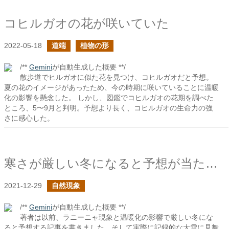
コヒルガオの花が咲いていた
2022-05-18
道端
植物の形
/**
Gemini
が自動生成した概要 **/
散歩道でヒルガオに似た花を見つけ、コヒルガオだと予想。
夏の花のイメージがあったため、今の時期に咲いていることに温暖
化の影響を懸念した。 しかし、図鑑でコヒルガオの花期を調べた
ところ、5〜9月と判明。予想より長く、コヒルガオの生命力の強
さに感心した。
寒さが厳しい冬になると予想が当たったようだ
2021-12-29
自然現象
/**
Gemini
が自動生成した概要 **/
著者は以前、ラニーニャ現象と温暖化の影響で厳しい冬にな
ると予想する記事を書きました。そして実際に記録的な大雪に見舞