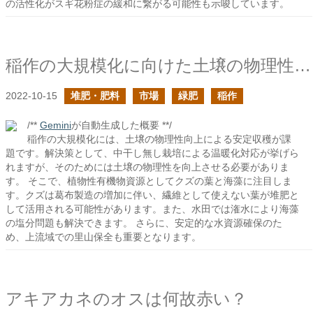
の活性化がスギ花粉症の緩和に繋がる可能性も示唆しています。
稲作の大規模化に向けた土壌の物理性の向上の技法の確立は急務の続き
2022-10-15
堆肥・肥料
市場
緑肥
稲作
/**
Gemini
が自動生成した概要 **/
稲作の大規模化には、土壌の物理性向上による安定収穫が課
題です。解決策として、中干し無し栽培による温暖化対応が挙げら
れますが、そのためには土壌の物理性を向上させる必要がありま
す。 そこで、植物性有機物資源としてクズの葉と海藻に注目しま
す。クズは葛布製造の増加に伴い、繊維として使えない葉が堆肥と
して活用される可能性があります。また、水田では潅水により海藻
の塩分問題も解決できます。 さらに、安定的な水資源確保のた
め、上流域での里山保全も重要となります。
アキアカネのオスは何故赤い？