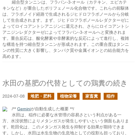
縮合型タンニンは、フラバン-3-オール（カテキン、エピカテ
キンなど）が重合したポリフェノール化合物です。これらの前駆体
は、フラボノイド経路で生成されるジヒドロフラボノールから分岐
して生合成されます。まず、ジヒドロフラボノールレダクターゼに
よってロイコアントシアニジンに還元され、さらにロイコアントシ
アニジンレダクターゼによってフラバン-3-オールへと変換されま
す。重合反応は、酸化酵素や非酵素的な反応によって進行し、複雑
な構造を持つ縮合型タンニンが形成されます。この重合度はタンニ
ンの性質に大きく影響し、タンパク質や金属イオンとの結合能力を
高めます。
水田の基肥の代替としての鶏糞の続き
2024-07-08
堆肥・肥料
植物栄養
家畜糞
稲作
/**
Gemini
が自動生成した概要 **/
水田は、稲作に必要な水管理の容易さという利点がある一
方、水没状態によりメタンガスが発生しやすいという側面もありま
す。乾田化は、このメタンガス発生を抑制する効果が期待できま
す。しかし、水田は水生生物の生息地としての役割も担っており、