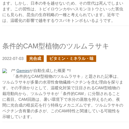
ます。しかし、日本の冬を越せないため、その世代は死んでしまい
ます。この習性は、トビイロウンカやハスモンヨトウといった害虫
にも見られ、昆虫の生存戦略の一種と考えられています。近年で
は、温暖化の影響で越冬するウスバキトンボもいるようです。
条件的CAM型植物のツルムラサキ
2022-07-03
光合成
ビタミン・ミネラル・味
/**
Gemini
が自動生成した概要 **/
「条件的なCAM型植物のツルムラサキ」と題された記事は、
ツルムラサキが多量の水溶性食物繊維ペクチンを含む理由を探りま
す。その手掛かりとして、温暖化対策で注目されるCAM型植物の
栽培動向から、ツルムラサキが「条件的CAM」に分類されること
に着目。CAM回路は、暑い環境下で水分の蒸散を抑えるため、夜
間に光合成の暗反応を行う特殊なメカニズムです。ツルムラサキの
ペクチン含有量の多さが、このCAM特性と関連している可能性を
示唆しています。