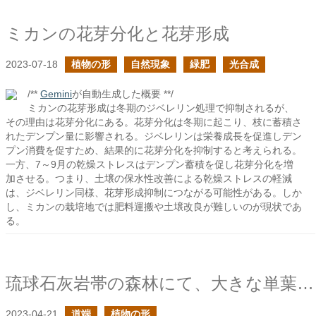
ミカンの花芽分化と花芽形成
2023-07-18
植物の形
自然現象
緑肥
光合成
/**
Gemini
が自動生成した概要 **/
ミカンの花芽形成は冬期のジベレリン処理で抑制されるが、
その理由は花芽分化にある。花芽分化は冬期に起こり、枝に蓄積さ
れたデンプン量に影響される。ジベレリンは栄養成長を促進しデン
プン消費を促すため、結果的に花芽分化を抑制すると考えられる。
一方、7～9月の乾燥ストレスはデンプン蓄積を促し花芽分化を増
加させる。つまり、土壌の保水性改善による乾燥ストレスの軽減
は、ジベレリン同様、花芽形成抑制につながる可能性がある。しか
し、ミカンの栽培地では肥料運搬や土壌改良が難しいのが現状であ
る。
琉球石灰岩帯の森林にて、大きな単葉のシダと出会う
2023-04-21
道端
植物の形