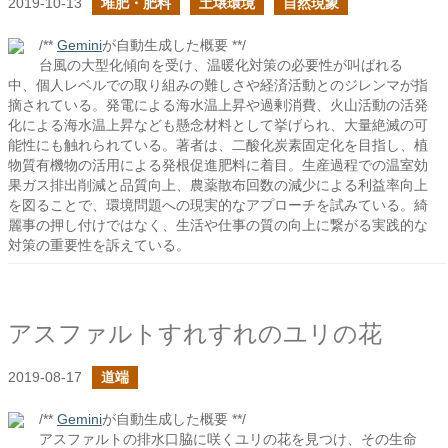
2019-10-13
堆肥・肥料
土壌環境
自然現象
/**
Gemini
が自動生成した概要 **/
台風の大型化傾向を受け、温暖化対策の必要性が叫ばれる
中、個人レベルでの取り組みの難しさや経済活動とのジレンマが指
摘されている。発電による海水温上昇や過剰消費、火山活動の活発
化による海水温上昇なども懸念材料として挙げられ、大量絶滅の可
能性にも触れられている。著者は、二酸化炭素固定化を目指し、植
物質有機物の活用による発根促進肥料に着目。生産過程での温室効
果ガス排出削減と品質向上、農薬散布回数の減少による利益率向上
を図ることで、環境問題への現実的なアプローチを試みている。綺
麗事の押し付けではなく、生活や仕事の質の向上に繋がる実践的な
対策の重要性を訴えている。
アスファルトすれすれのユリの花
2019-08-17
道端
/**
Gemini
が自動生成した概要 **/
アスファルトの排水口脇に咲くユリの花を見つけ、その生命