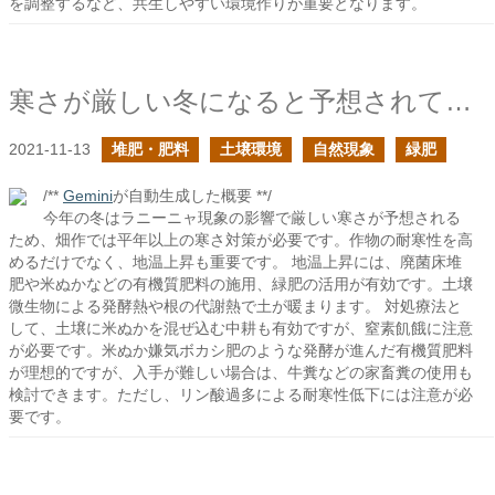
を調整するなど、共生しやすい環境作りが重要となります。
寒さが厳しい冬になると予想されている中で出来ること
2021-11-13
堆肥・肥料
土壌環境
自然現象
緑肥
/**
Gemini
が自動生成した概要 **/
今年の冬はラニーニャ現象の影響で厳しい寒さが予想される
ため、畑作では平年以上の寒さ対策が必要です。作物の耐寒性を高
めるだけでなく、地温上昇も重要です。 地温上昇には、廃菌床堆
肥や米ぬかなどの有機質肥料の施用、緑肥の活用が有効です。土壌
微生物による発酵熱や根の代謝熱で土が暖まります。 対処療法と
して、土壌に米ぬかを混ぜ込む中耕も有効ですが、窒素飢餓に注意
が必要です。米ぬか嫌気ボカシ肥のような発酵が進んだ有機質肥料
が理想的ですが、入手が難しい場合は、牛糞などの家畜糞の使用も
検討できます。ただし、リン酸過多による耐寒性低下には注意が必
要です。