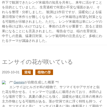
件下で観測できたレンゲ米栽培の知見を共有し、来年に活かすこと
を目的としていました。 生育過程で何度か不安な場面があり、そ
れらを整理・分析しました。 観測は1作目ですが、温暖化による猛
暑日増加で米作りが難しくなる中、レンゲ米栽培は有望な対策とな
る可能性が示唆されました。ただし、レンゲ米栽培は単にレンゲの
種を蒔けば良いわけではなく、事前の土作りが重要で、怠ると逆効
果になることにも言及されました。 報告会では、稲の生育状況、
中干しの意義、猛暑日対策、レンゲ栽培時の注意点など、多岐にわ
たるテーマが議論されました。
エンサイの花が咲いている
2020-10-01
道端
植物の形
/**
Gemini
が自動生成した概要 **/
エンサイはヒルガオ科の植物で、サツマイモやアサガオと似
た花を咲かせる。ミャンマーでは盛んに栽培されており、水田のよ
うな場所で育つ。真夏の暑さにも強く、温暖化が進む日本の将来の
主力作物となる可能性がある。茎が空洞で水に浮く特性も持つ。イ
ネ、サツマイモと共に、エンサイは暑さに強い食料源として期待で