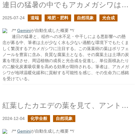
連日の猛暑の中でもアカメガシワは元気だな
2025-07-24
道端
堆肥・肥料
自然現象
光合成
/**
Gemini
が自動生成した概要 **/
連日の猛暑と、稲作への水不足・中干しによる悪影響への懸
念が募る中、筆者は土が少なく水も少ない過酷な環境下でもたくま
しく繁茂するアカメガシワに注目する。この落葉樹の葉はポリフェ
ノールを豊富に含み、良質な腐葉土となる。その腐葉土は土壌の炭
素を埋没させ、周辺植物の成長と光合成を促進し、単位面積あたり
の二酸化炭素吸収量を高める効果が期待される。筆者は、アカメガ
シワが地球温暖化緩和に貢献する可能性を感じ、その生命力に感銘
を受けている。
紅葉したカエデの葉を見て、アントシアニンの分解を考える
2024-12-04
化学全般
自然現象
/**
Gemini
が自動生成した概要 **/