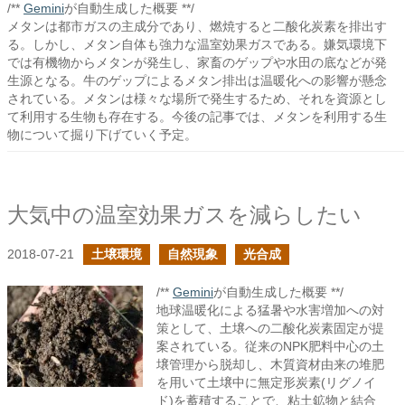
/**
Gemini
が自動生成した概要 **/
メタンは都市ガスの主成分であり、燃焼すると二酸化炭素を排出す
る。しかし、メタン自体も強力な温室効果ガスである。嫌気環境下
では有機物からメタンが発生し、家畜のゲップや水田の底などが発
生源となる。牛のゲップによるメタン排出は温暖化への影響が懸念
されている。メタンは様々な場所で発生するため、それを資源とし
て利用する生物も存在する。今後の記事では、メタンを利用する生
物について掘り下げていく予定。
大気中の温室効果ガスを減らしたい
2018-07-21
土壌環境
自然現象
光合成
/**
Gemini
が自動生成した概要 **/
地球温暖化による猛暑や水害増加への対
策として、土壌への二酸化炭素固定が提
案されている。従来のNPK肥料中心の土
壌管理から脱却し、木質資材由来の堆肥
を用いて土壌中に無定形炭素(リグノイ
ド)を蓄積することで、粘土鉱物と結合