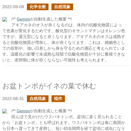
2022-09-08
化学全般
自然現象
/**
Gemini
が自動生成した概要 **/
アキアカネのオスが赤くなるのは、体内の抗酸化物質によっ
て色素が変化するためです。酸化型のキサントマチンはオレンジ色
ですが、還元型になると赤くなります。アキアカネのオスは成熟す
ると抗酸化物質が増加し、体が赤くなります。これは、婚姻色とし
ての役割や、強い日差しから身を守るための適応と考えられていま
す。温暖化の影響で未成熟な段階で抗酸化物質が十分に蓄積できな
いと、産卵期に体が赤くならない可能性も考えられます。
お盆トンボがイネの葉で休む
2022-08-31
自然現象
稲作
/**
Gemini
が自動生成した概要 **/
田んぼで見かけたウスバキトンボ。盆頃に多く見られること
から「お盆トンボ」とも呼ばれます。ウスバキトンボは春に南国か
ら日本へ渡ってきて産卵し、短い幼虫期間を経て盆頃に成虫になり