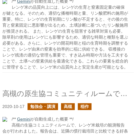
/**
Gemini
が自動生成した概要 **/
レンゲ米の品質向上には、レンゲの生育と窒素固定量の確保
が鍵となる。そのため、適切な播種時期と量、リン酸肥料の施用が
重要。特に、レンゲの生育初期にリン酸が不足すると、その後の生
育と窒素固定に悪影響が出るため、土壌診断に基づいたリン酸施用
が推奨される。 また、レンゲの生育を阻害する雑草対策も必要。
除草剤の使用はレンゲにも影響するため、適切な時期と種類を選ぶ
必要がある。さらに、レンゲの開花時期と稲の生育時期を調整する
ことで、レンゲ由来の窒素を効率的に稲に供給できる。 収穫後の
レンゲ残渣の適切な管理も重要で、すき込み時期や方法を工夫する
ことで、土壌への窒素供給を最適化できる。これらの要素を総合的
に管理することで、レンゲ米の品質向上と安定生産が可能となる。
高槻の原生協コミュニティルームでレンゲ米栽培の観測の報告会を行いました
2020-10-17
勉強会・講演
高槻
稲作
/**
Gemini
が自動生成した概要 **/
高槻の生協コミュニティルームで、レンゲ米栽培の観測報告
会が行われました。報告会は、近隣の慣行栽培田と比較できる好条