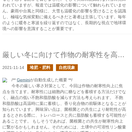
われていますが、報道では温暖化の影響について触れられていませ
ん。豪雨や台風と同様に、大雪も温暖化の影響を受けることを認識
し、極端な気候変動に備えるべきだと著者は主張しています。毎年
のように暖冬と寒波を繰り返すのではなく、長期的な視点で地球環
境への影響を意識することが重要です。
厳しい冬に向けて作物の耐寒性を高めておきたい
2021-11-14
堆肥・肥料
自然現象
/**
Gemini
が自動生成した概要 **/
今冬の厳しい寒さ対策として、今回は作物の耐寒性向上に焦
点を当てます。耐寒性には細胞内に糖などを蓄積する方法だけでな
く、融点の低い不飽和脂肪酸を減らす方法も考えられます。 不飽
和脂肪酸は高温時に葉に蓄積し、香り化合物の前駆体となることが
知られています。興味深い点は、菌根菌との共生により耐乾性が高
まるとされる際に、トレハロースと共に脂肪酸も蓄積する可能性が
あることです。 もしそうであれば、菌根菌との共生が耐寒性向上
に繋がるかもしれません。そのためには、土壌中の可溶性リン酸量