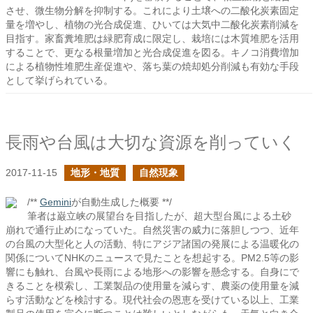
させ、微生物分解を抑制する。これにより土壌への二酸化炭素固定
量を増やし、植物の光合成促進、ひいては大気中二酸化炭素削減を
目指す。家畜糞堆肥は緑肥育成に限定し、栽培には木質堆肥を活用
することで、更なる根量増加と光合成促進を図る。キノコ消費増加
による植物性堆肥生産促進や、落ち葉の焼却処分削減も有効な手段
として挙げられている。
長雨や台風は大切な資源を削っていく
2017-11-15
地形・地質
自然現象
/**
Gemini
が自動生成した概要 **/
筆者は巌立峡の展望台を目指したが、超大型台風による土砂
崩れで通行止めになっていた。自然災害の威力に落胆しつつ、近年
の台風の大型化と人の活動、特にアジア諸国の発展による温暖化の
関係についてNHKのニュースで見たことを想起する。PM2.5等の影
響にも触れ、台風や長雨による地形への影響を懸念する。自身にで
きることを模索し、工業製品の使用量を減らす、農薬の使用量を減
らす活動などを検討する。現代社会の恩恵を受けている以上、工業