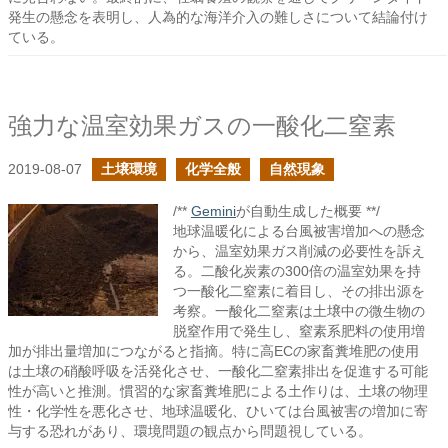
発生の懸念を表明し、人為的な海洋介入の難しさについて結論付け
ている。
強力な温室効果ガスの一酸化二窒素
2019-08-07
土壌環境
化学全般
自然現象
/**
Gemini
が自動生成した概要 **/
地球温暖化による台風被害増加への懸念
から、温室効果ガス削減の必要性を訴え
る。二酸化炭素の300倍の温室効果を持
つ一酸化二窒素に着目し、その排出源を
考察。一酸化二窒素は土壌中の微生物の
脱窒作用で発生し、窒素系肥料の使用増
加が排出量増加につながると指摘。特に高ECの家畜糞堆肥の使用
は土壌の硝酸呼吸を活発化させ、一酸化二窒素排出を促進する可能
性が高いと推測。慣習的な家畜糞堆肥による土作りは、土壌の物理
性・化学性を悪化させ、地球温暖化、ひいては台風被害の増加に寄
与する恐れがあり、環境問題の観点から問題視している。