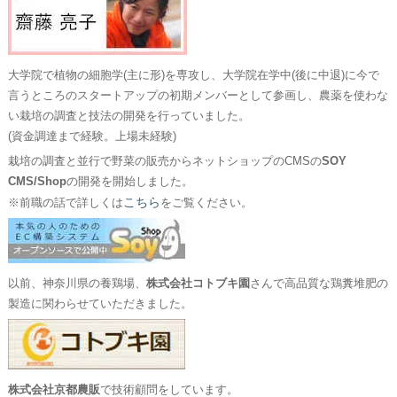
大学院で植物の細胞学(主に形)を専攻し、大学院在学中(後に中退)に今で
言うところのスタートアップの初期メンバーとして参画し、農薬を使わな
い栽培の調査と技法の開発を行っていました。
(資金調達まで経験。上場未経験)
栽培の調査と並行で野菜の販売からネットショップのCMSの
SOY
CMS/Shop
の開発を開始しました。
こちら
※前職の話で詳しくは
をご覧ください。
以前、神奈川県の養鶏場、
株式会社コトブキ園
さんで高品質な鶏糞堆肥の
製造に関わらせていただきました。
株式会社京都農販
で技術顧問をしています。