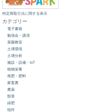
特定商取引法に関する表示
カテゴリー
電子書籍
勉強会・講演
菜園教室
土壌環境
土壌分析
施設・設備・IoT
植物栄養
堆肥・肥料
家畜糞
農薬
獣害
緑肥
稲作