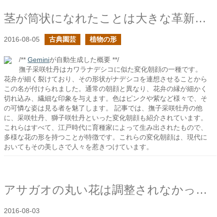
茎が筒状になれたことは大きな革新だったはず
2016-08-05
古典園芸
植物の形
/**
Gemini
が自動生成した概要 **/
撫子采咲牡丹はカワラナデシコに似た変化朝顔の一種です。
花弁が細く裂けており、その形状がナデシコを連想させることから
この名が付けられました。通常の朝顔と異なり、花弁の縁が細かく
切れ込み、繊細な印象を与えます。色はピンクや紫など様々で、そ
の可憐な姿は見る者を魅了します。 記事では、撫子采咲牡丹の他
に、采咲牡丹、獅子咲牡丹といった変化朝顔も紹介されています。
これらはすべて、江戸時代に育種家によって生み出されたもので、
多様な花の形を持つことが特徴です。これらの変化朝顔は、現代に
おいてもその美しさで人々を惹きつけています。
アサガオの丸い花は調整されなかった結果なのか？
2016-08-03