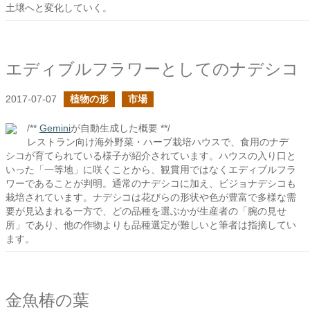
土壌へと変化していく。
エディブルフラワーとしてのナデシコ
2017-07-07
植物の形
市場
/**
Gemini
が自動生成した概要 **/
レストラン向け海外野菜・ハーブ栽培ハウスで、食用のナデ
シコが育てられている様子が紹介されています。ハウスの入り口と
いった「一等地」に咲くことから、観賞用ではなくエディブルフラ
ワーであることが判明。通常のナデシコに加え、ビジョナデシコも
栽培されています。ナデシコは花びらの形状や色が豊富で多様な需
要が見込まれる一方で、どの品種を選ぶかが生産者の「腕の見せ
所」であり、他の作物よりも品種選定が難しいと筆者は指摘してい
ます。
金魚椿の葉