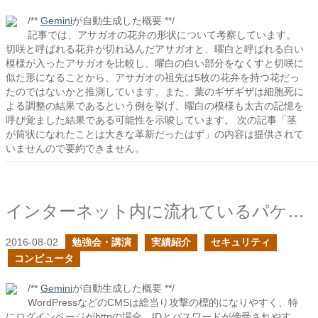
/**
Gemini
が自動生成した概要 **/
記事では、アサガオの花弁の形状について考察しています。
切咲と呼ばれる花弁が切れ込んだアサガオと、曜白と呼ばれる白い
模様が入ったアサガオを比較し、曜白の白い部分をなくすと切咲に
似た形になることから、アサガオの祖先は5枚の花弁を持つ花だっ
たのではないかと推測しています。また、葉のギザギザは細胞死に
よる調整の結果であるという例を挙げ、曜白の模様も太古の記憶を
呼び覚ました結果である可能性を示唆しています。 次の記事「茎
が筒状になれたことは大きな革新だったはず」の内容は提供されて
いませんので要約できません。
インターネット内に流れているパケットを傍受してみる
2016-08-02
勉強会・講演
実績紹介
セキュリティ
コンピュータ
/**
Gemini
が自動生成した概要 **/
WordPressなどのCMSは総当り攻撃の標的になりやすく、特
にログインページがhttpの場合、IDとパスワードが傍受されやす