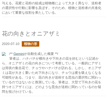
与える。花蜜と花粉の組成は植物種によって大きく異なり、送粉者
の選択性や行動に影響を及ぼす。そのため、植物と送粉者の共進化
において重要な役割を果たしている。
花の向きとオニアザミ
2020-07-10
植物の形
/**
Gemini
が自動生成した概要 **/
筆者は、ハナバチが横向きや下向きの花を好むという記述か
ら、オニアザミの花の向きについて考察している。一般的にアザミ
は筒状の集合花で、チョウやハナバチが訪れる。しかし、オニアザ
ミは花が大きく重いため下向きになり、チョウは蜜を吸えなくなる
可能性がある。つまり、花の向きが送粉する昆虫の選択性に関わっ
ているのではないかと推測している。筆者は、大型で下向きの花を
持つオニアザミには、どのような昆虫が送粉に関わっているのか疑
問を投げかけている。