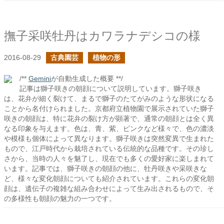
撫子采咲牡丹はカワラナデシコの様
2016-08-29
古典園芸
植物の形
/**
Gemini
が自動生成した概要 **/
記事は獅子咲きの朝顔について説明しています。獅子咲き
は、花弁が細く裂けて、まるで獅子のたてがみのような形状になる
ことから名付けられました。京都府立植物園で展示されていた獅子
咲きの朝顔は、特に花弁の裂け方が顕著で、通常の朝顔とは全く異
なる印象を与えます。色は、青、紫、ピンクなど様々で、色の濃淡
や模様も個体によって異なります。獅子咲きは突然変異で生まれた
もので、江戸時代から栽培されている伝統的な品種です。その珍し
さから、当時の人々を魅了し、現在でも多くの愛好家に楽しまれて
います。記事では、獅子咲きの朝顔の他に、牡丹咲きや采咲きな
ど、様々な変化朝顔についても紹介されています。これらの変化朝
顔は、遺伝子の複雑な組み合わせによって生み出されるもので、そ
の多様性も朝顔の魅力の一つです。