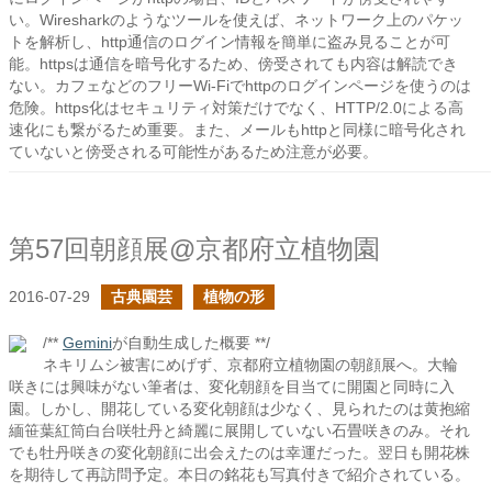
い。Wiresharkのようなツールを使えば、ネットワーク上のパケッ
トを解析し、http通信のログイン情報を簡単に盗み見ることが可
能。httpsは通信を暗号化するため、傍受されても内容は解読でき
ない。カフェなどのフリーWi-Fiでhttpのログインページを使うのは
危険。https化はセキュリティ対策だけでなく、HTTP/2.0による高
速化にも繋がるため重要。また、メールもhttpと同様に暗号化され
ていないと傍受される可能性があるため注意が必要。
第57回朝顔展@京都府立植物園
2016-07-29
古典園芸
植物の形
/**
Gemini
が自動生成した概要 **/
ネキリムシ被害にめげず、京都府立植物園の朝顔展へ。大輪
咲きには興味がない筆者は、変化朝顔を目当てに開園と同時に入
園。しかし、開花している変化朝顔は少なく、見られたのは黄抱縮
緬笹葉紅筒白台咲牡丹と綺麗に展開していない石畳咲きのみ。それ
でも牡丹咲きの変化朝顔に出会えたのは幸運だった。翌日も開花株
を期待して再訪問予定。本日の銘花も写真付きで紹介されている。