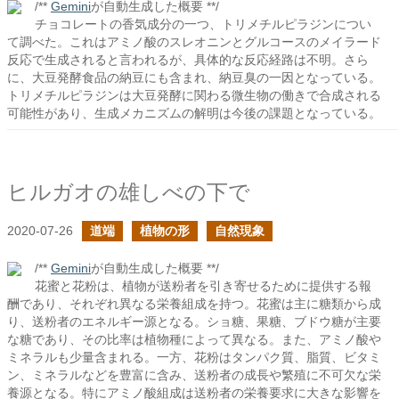
/**
Gemini
が自動生成した概要 **/
チョコレートの香気成分の一つ、トリメチルピラジンについ
て調べた。これはアミノ酸のスレオニンとグルコースのメイラード
反応で生成されると言われるが、具体的な反応経路は不明。さら
に、大豆発酵食品の納豆にも含まれ、納豆臭の一因となっている。
トリメチルピラジンは大豆発酵に関わる微生物の働きで合成される
可能性があり、生成メカニズムの解明は今後の課題となっている。
ヒルガオの雄しべの下で
2020-07-26
道端
植物の形
自然現象
/**
Gemini
が自動生成した概要 **/
花蜜と花粉は、植物が送粉者を引き寄せるために提供する報
酬であり、それぞれ異なる栄養組成を持つ。花蜜は主に糖類から成
り、送粉者のエネルギー源となる。ショ糖、果糖、ブドウ糖が主要
な糖であり、その比率は植物種によって異なる。また、アミノ酸や
ミネラルも少量含まれる。一方、花粉はタンパク質、脂質、ビタミ
ン、ミネラルなどを豊富に含み、送粉者の成長や繁殖に不可欠な栄
養源となる。特にアミノ酸組成は送粉者の栄養要求に大きな影響を