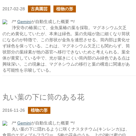
2017-02-28
古典園芸
植物の形
/**
Gemini
が自動生成した概要 **/
浄安寺の椿展にて、金魚葉椿の葉を採取。マグネシウム欠乏
のため黄化していたが、本来は緑色。葉の先端が急に細くなり筒状
になるのが特徴で、この形状が金魚を連想させる。筒内部は黄化せ
ず緑色を保っている。これは、マグネシウム欠乏にも関わらず、筒
状部分の葉緑素が他の器官へ移行できないためと考えられる。葉全
体が黄変している中で、光が届きにくい筒内部のみ緑色である点は
興味深い。この現象は、マグネシウムの移行と葉の構造に関連があ
る可能性を示唆している。
丸い葉の下に筒のある花
2016-11-26
植物の形
/**
Gemini
が自動生成した概要 **/
丸い葉の下に隠れるように咲くナスタチウム(キンレンカ)は、
食用のエディブルフラワー。5枚の花弁のうち、上の2枚は蜜の位