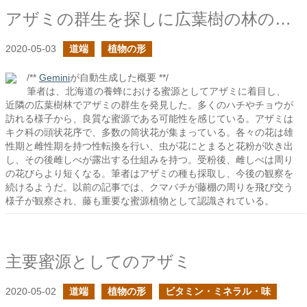
アザミの群生を探しに広葉樹の林の林床へ
2020-05-03
道端
植物の形
/**
Gemini
が自動生成した概要 **/
筆者は、北海道の養蜂における蜜源としてアザミに着目し、
近隣の広葉樹林でアザミの群生を発見した。多くのハチやチョウが
訪れる様子から、良質な蜜源である可能性を感じている。アザミは
キク科の頭状花序で、多数の筒状花が集まっている。各々の花は雄
性期と雌性期を持つ性転換を行い、虫が花にとまると花粉が吹き出
し、その後雌しべが露出する仕組みを持つ。受粉後、雌しべは周り
の花びらより短くなる。筆者はアザミの種も採取し、今後の観察を
続けるようだ。以前の記事では、クマバチが藤棚の周りを飛び交う
様子が観察され、藤も重要な蜜源植物として認識されている。
主要蜜源としてのアザミ
2020-05-02
道端
植物の形
ビタミン・ミネラル・味