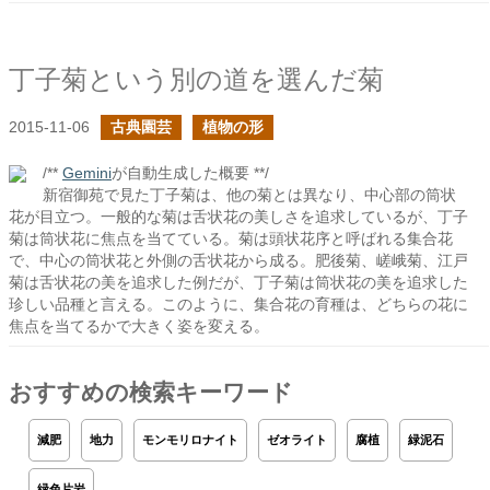
丁子菊という別の道を選んだ菊
2015-11-06
古典園芸
植物の形
/**
Gemini
が自動生成した概要 **/
新宿御苑で見た丁子菊は、他の菊とは異なり、中心部の筒状
花が目立つ。一般的な菊は舌状花の美しさを追求しているが、丁子
菊は筒状花に焦点を当てている。菊は頭状花序と呼ばれる集合花
で、中心の筒状花と外側の舌状花から成る。肥後菊、嵯峨菊、江戸
菊は舌状花の美を追求した例だが、丁子菊は筒状花の美を追求した
珍しい品種と言える。このように、集合花の育種は、どちらの花に
焦点を当てるかで大きく姿を変える。
おすすめの検索キーワード
減肥
地力
モンモリロナイト
ゼオライト
腐植
緑泥石
緑色片岩