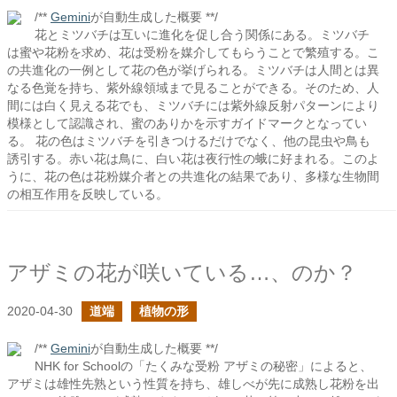
/**
Gemini
が自動生成した概要 **/
花とミツバチは互いに進化を促し合う関係にある。ミツバチ
は蜜や花粉を求め、花は受粉を媒介してもらうことで繁殖する。こ
の共進化の一例として花の色が挙げられる。ミツバチは人間とは異
なる色覚を持ち、紫外線領域まで見ることができる。そのため、人
間には白く見える花でも、ミツバチには紫外線反射パターンにより
模様として認識され、蜜のありかを示すガイドマークとなってい
る。 花の色はミツバチを引きつけるだけでなく、他の昆虫や鳥も
誘引する。赤い花は鳥に、白い花は夜行性の蛾に好まれる。このよ
うに、花の色は花粉媒介者との共進化の結果であり、多様な生物間
の相互作用を反映している。
アザミの花が咲いている…、のか？
2020-04-30
道端
植物の形
/**
Gemini
が自動生成した概要 **/
NHK for Schoolの「たくみな受粉 アザミの秘密」によると、
アザミは雄性先熟という性質を持ち、雄しべが先に成熟し花粉を出