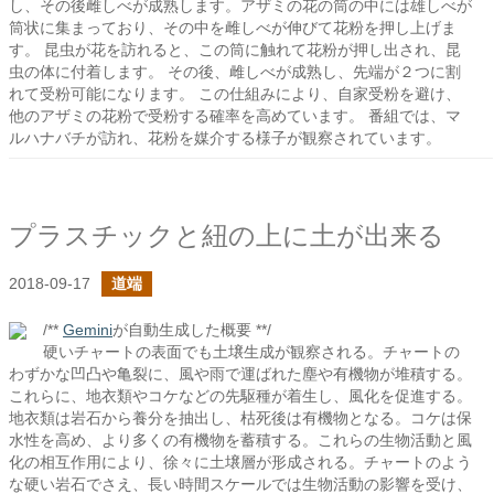
し、その後雌しべが成熟します。アザミの花の筒の中には雄しべが
筒状に集まっており、その中を雌しべが伸びて花粉を押し上げま
す。 昆虫が花を訪れると、この筒に触れて花粉が押し出され、昆
虫の体に付着します。 その後、雌しべが成熟し、先端が２つに割
れて受粉可能になります。 この仕組みにより、自家受粉を避け、
他のアザミの花粉で受粉する確率を高めています。 番組では、マ
ルハナバチが訪れ、花粉を媒介する様子が観察されています。
プラスチックと紐の上に土が出来る
2018-09-17
道端
/**
Gemini
が自動生成した概要 **/
硬いチャートの表面でも土壌生成が観察される。チャートの
わずかな凹凸や亀裂に、風や雨で運ばれた塵や有機物が堆積する。
これらに、地衣類やコケなどの先駆種が着生し、風化を促進する。
地衣類は岩石から養分を抽出し、枯死後は有機物となる。コケは保
水性を高め、より多くの有機物を蓄積する。これらの生物活動と風
化の相互作用により、徐々に土壌層が形成される。チャートのよう
な硬い岩石でさえ、長い時間スケールでは生物活動の影響を受け、