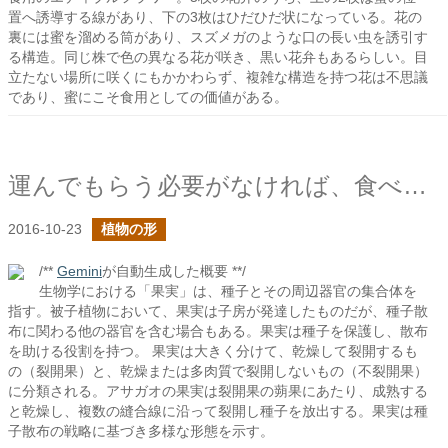
置へ誘導する線があり、下の3枚はひだひだ状になっている。花の
裏には蜜を溜める筒があり、スズメガのような口の長い虫を誘引す
る構造。同じ株で色の異なる花が咲き、黒い花弁もあるらしい。目
立たない場所に咲くにもかかわらず、複雑な構造を持つ花は不思議
であり、蜜にこそ食用としての価値がある。
運んでもらう必要がなければ、食べられる必要はない
2016-10-23
植物の形
/**
Gemini
が自動生成した概要 **/
生物学における「果実」は、種子とその周辺器官の集合体を
指す。被子植物において、果実は子房が発達したものだが、種子散
布に関わる他の器官を含む場合もある。果実は種子を保護し、散布
を助ける役割を持つ。 果実は大きく分けて、乾燥して裂開するも
の（裂開果）と、乾燥または多肉質で裂開しないもの（不裂開果）
に分類される。アサガオの果実は裂開果の蒴果にあたり、成熟する
と乾燥し、複数の縫合線に沿って裂開し種子を放出する。果実は種
子散布の戦略に基づき多様な形態を示す。