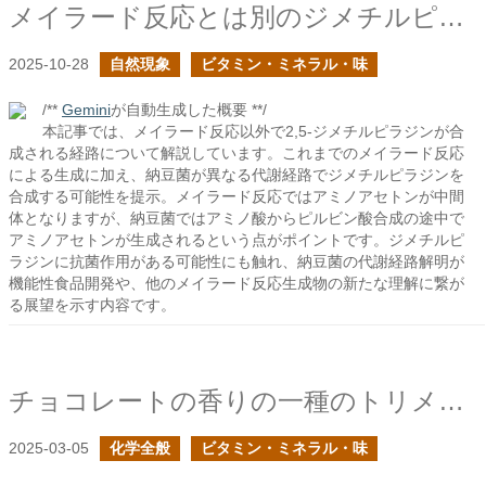
メイラード反応とは別のジメチルピラジンの合成
2025-10-28
自然現象
ビタミン・ミネラル・味
/**
Gemini
が自動生成した概要 **/
本記事では、メイラード反応以外で2,5-ジメチルピラジンが合
成される経路について解説しています。これまでのメイラード反応
による生成に加え、納豆菌が異なる代謝経路でジメチルピラジンを
合成する可能性を提示。メイラード反応ではアミノアセトンが中間
体となりますが、納豆菌ではアミノ酸からピルビン酸合成の途中で
アミノアセトンが生成されるという点がポイントです。ジメチルピ
ラジンに抗菌作用がある可能性にも触れ、納豆菌の代謝経路解明が
機能性食品開発や、他のメイラード反応生成物の新たな理解に繋が
る展望を示す内容です。
チョコレートの香りの一種のトリメチルピラジン
2025-03-05
化学全般
ビタミン・ミネラル・味