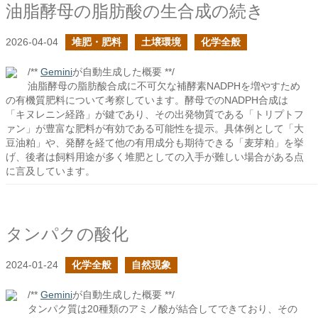
油脂酵母の脂肪酸の生合成の続き
2026-04-04
堆肥・肥料
土壌環境
化学全般
/**
Gemini
が自動生成した概要 **/
油脂酵母の脂肪酸合成に不可欠な補酵素NADPHを増やすため
の有機質肥料について考察しています。酵母でのNADPH合成は
「キヌレニン経路」が鍵であり、その出発物質である「トリプトフ
ァン」が豊富な肥料が有効である可能性を提示。具体例として「大
豆油粕」や、発酵を経て他の有用成分も期待できる「麦芽粕」を挙
げ、後者は飼料用途が多く堆肥としての入手が難しい場合がある点
に言及しています。
タンパクの酸化
2024-01-24
化学全般
自然現象
/**
Gemini
が自動生成した概要 **/
タンパク質は20種類のアミノ酸が結合してできており、その