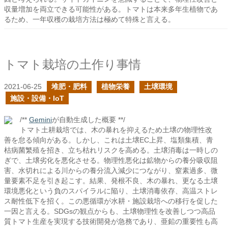
収量増加を両立できる可能性がある。トマトは本来多年生植物であ
るため、一年収穫の栽培方法は極めて特殊と言える。
トマト栽培の土作り事情
2021-06-25
堆肥・肥料
植物栄養
土壌環境
施設・設備・IoT
/**
Gemini
が自動生成した概要 **/
トマト土耕栽培では、木の暴れを抑えるため土壌の物理性改
善を怠る傾向がある。しかし、これは土壌EC上昇、塩類集積、青
枯病菌繁殖を招き、立ち枯れリスクを高める。土壌消毒は一時しの
ぎで、土壌劣化を悪化させる。物理性悪化は鉱物からの養分吸収阻
害、水切れによる川からの養分流入減少につながり、窒素過多、微
量要素不足を引き起こす。結果、発根不良、木の暴れ、更なる土壌
環境悪化という負のスパイラルに陥り、土壌消毒依存、高温ストレ
ス耐性低下を招く。この悪循環が水耕・施設栽培への移行を促した
一因と言える。SDGsの観点からも、土壌物理性を改善しつつ高品
質トマト生産を実現する技術開発が急務であり、亜鉛の重要性も高