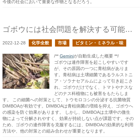
今後の社会において重要な作物となるだろう。
ゴボウには社会問題を解決する可能性を秘めていると信じている
2022-12-28
化学全般
市場
ビタミン・ミネラル・味
/**
Gemini
が自動生成した概要 **/
ゴボウは連作障害を起こしやすいです
が、その原因の一つに青枯病がありま
す。青枯病は土壌細菌であるラルストニ
ア・ソラナセアルムによって引き起こさ
れ、ゴボウだけでなく、トマトやナスな
どのナス科植物にも被害をもたらしま
す。 この細菌への対策として、トウモロコシの分泌する抗菌物質
DIMBOAが有効です。DIMBOAは青枯病菌の増殖を抑え、ゴボウへ
の感染を防ぐ効果があります。 しかし、DIMBOAは土壌中の微生
物によって分解されやすく、効果が持続しない点が課題です。その
ため、ゴボウの連作障害を克服するには、DIMBOAの効果的な利用
方法や、他の対策との組み合わせが重要となります。