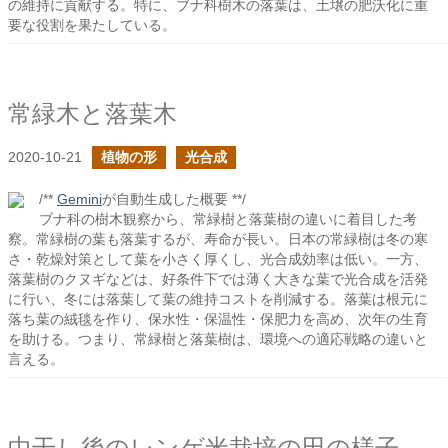
の維持に貢献する。特に、ブナ科樹木の落葉は、土壌の肥沃化に重
要な役割を果たしている。
常緑木と落葉木
2020-10-21
植物の形
光合成
/**
Gemini
が自動生成した概要 **/
ブナ科の樹木観察から、常緑樹と落葉樹の違いに着目した考
察。常緑樹の葉も落葉するが、寿命が長い。日本の常緑樹は冬の寒
さ・乾燥対策として葉を小さく厚くし、光合成効率は低い。一方、
落葉樹のクヌギなどは、好条件下では薄く大きな葉で光合成を活発
に行い、冬には落葉して葉の維持コストを削減する。落葉は根元に
落ち葉の絨毯を作り、保水性・保温性・保肥力を高め、次年の生育
を助ける。つまり、常緑樹と落葉樹は、環境への適応戦略の違いと
言える。
中干し後のレンゲ米栽培の田の様子