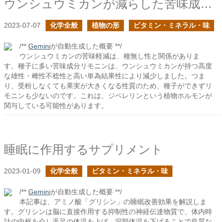
ウンシュウミカンが減らした苦味成分は何か？
2023-07-07
化学全般
植物の形
ビタミン・ミネラル・味
/**
Gemini
が自動生成した概要 **/
ウンシュウミカンの苦味軽減は、種無し性と関係がありま
す。種子に多い苦味成分リモニンは、ウンシュウミカンが持つ高度
な雄性・雌性不稔性と高い単為結果性により減少しました。つま
り、受粉しなくても果実が大きくなる性質のため、種子ができずリ
モニンも少ないのです。これは、ジベレリンという植物ホルモンが
関与している可能性があります。
睡眠に作用するサプリメント
2023-01-09
化学全般
ビタミン・ミネラル・味
/**
Gemini
が自動生成した概要 **/
本記事は、アミノ酸「グリシン」の睡眠改善効果を解説しま
す。グリシンは脳に直接作用する抑制性の神経伝達物質で、体内時
計の中枢を介し手足の体温を上げ、深部体温を下げることで良質な