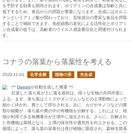
を予防する効果も期待されます。ポリアミンの合成量は加齢と共に
低下するため、食品からの摂取が重要になります。合成にはオルニ
チンというアミノ酸が関わっており、旨味成分の豊富な食品を摂取
することで補給できます。免疫細胞の老化による活性化とポリアミ
ン合成量の低下は、高齢者のウイルス感染重症化と関連付けられま
す。
コナラの落葉から落葉性を考える
2020-11-01
化学全般
植物の形
光合成
/**
Gemini
が自動生成した概要 **/
紅葉した落ち葉が土に還る過程は、様々な生物の共同作業に
よる。まず、落ち葉はミミズやダンゴムシなどの土壌動物によって
細かく砕かれ、糞として排出される。次に、カビやキノコなどの菌
類や細菌が、落ち葉や糞の中の有機物を分解する。これにより、植
物が利用できる無機養分が土壌中に放出される。さらに、分解され
た有機物は腐植となり、土壌の保水性や通気性を向上させる。この
循環によって、落ち葉の栄養分は再び植物に吸収され、森林生態系