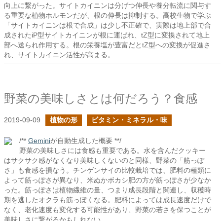
向上に繋がった。サイトカイニンは分げつ伸長や養分転流に関与す
る重要な植物ホルモンだが、根の伸長は抑制する。高校生物で学ぶ
「サイトカイニンは根で合成」は少し不正確で、実際は地上部で合
成されたiP型サイトカイニンが根に運ばれ、tZ型に変換されて地上
部へ送られ作用する。根の栄養塩が豊富だとtZ型への変換が促進さ
れ、サイトカイニン活性が高まる。
野菜の美味しさとは何だろう？食感
2019-09-09
植物の形
ビタミン・ミネラル・味
/**
Gemini
が自動生成した概要 **/
野菜の美味しさには食感も重要である。水を含んだクッキー
はサクサク感がなくなり美味しくないのと同様、野菜の「筋っぽ
さ」も食感を損なう。チンゲンサイの比較栽培では、肥料の種類に
よって筋っぽさが異なり、米ぬかボカシ肥の方が筋っぽさが少なか
った。筋っぽさは植物繊維の量、つまり成長段階と関連し、収穫時
期を逃したオクラも筋っぽくなる。肥料によっては成長速度だけで
なく、老化速度も変化する可能性があり、野菜の若さを保つことが
美味しさに繋がるかもしれない。