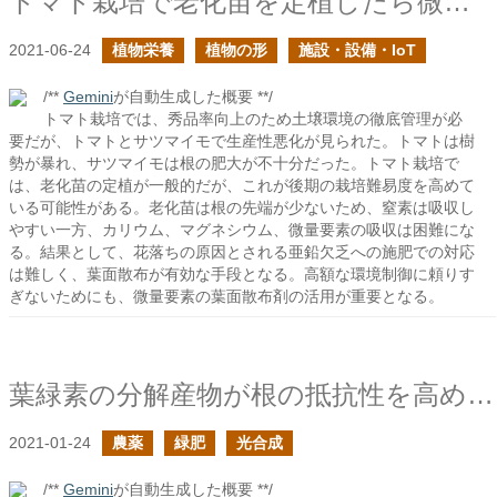
トマト栽培で老化苗を定植したら微量要素の課題が付き纏う
2021-06-24
植物栄養
植物の形
施設・設備・IoT
/**
Gemini
が自動生成した概要 **/
トマト栽培では、秀品率向上のため土壌環境の徹底管理が必
要だが、トマトとサツマイモで生産性悪化が見られた。トマトは樹
勢が暴れ、サツマイモは根の肥大が不十分だった。トマト栽培で
は、老化苗の定植が一般的だが、これが後期の栽培難易度を高めて
いる可能性がある。老化苗は根の先端が少ないため、窒素は吸収し
やすい一方、カリウム、マグネシウム、微量要素の吸収は困難にな
る。結果として、花落ちの原因とされる亜鉛欠乏への施肥での対応
は難しく、葉面散布が有効な手段となる。高額な環境制御に頼りす
ぎないためにも、微量要素の葉面散布剤の活用が重要となる。
葉緑素の分解産物が根の抵抗性を高めるらしい
2021-01-24
農薬
緑肥
光合成
/**
Gemini
が自動生成した概要 **/