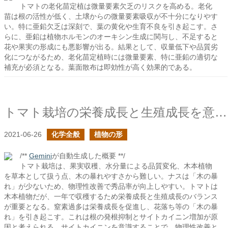
トマトの老化苗定植は微量要素欠乏のリスクを高める。老化
苗は根の活性が低く、土壌からの微量要素吸収が不十分になりやす
い。特に亜鉛欠乏は深刻で、葉の黄化や生育不良を引き起こす。さ
らに、亜鉛は植物ホルモンのオーキシン生成に関与し、不足すると
花や果実の形成にも悪影響が出る。結果として、収量低下や品質劣
化につながるため、老化苗定植時には微量要素、特に亜鉛の適切な
補充が必須となる。葉面散布は即効性が高く効果的である。
トマト栽培の栄養成長と生殖成長を意識する
2021-06-26
化学全般
植物の形
/**
Gemini
が自動生成した概要 **/
トマト栽培は、果実収穫、水分量による品質変化、木本植物
を草本として扱う点、木の暴れやすさから難しい。ナスは「木の暴
れ」が少ないため、物理性改善で秀品率が向上しやすい。トマトは
木本植物だが、一年で収穫するため栄養成長と生殖成長のバランス
が重要となる。窒素過多は栄養成長を促進し、花落ち等の「木の暴
れ」を引き起こす。これは根の発根抑制とサイトカイニン増加が原
因と考えられる。サイトカイニンを意識することで、物理性改善と