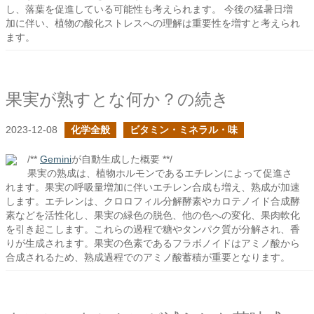
し、落葉を促進している可能性も考えられます。 今後の猛暑日増
加に伴い、植物の酸化ストレスへの理解は重要性を増すと考えられ
ます。
果実が熟すとな何か？の続き
2023-12-08
化学全般
ビタミン・ミネラル・味
/**
Gemini
が自動生成した概要 **/
果実の熟成は、植物ホルモンであるエチレンによって促進さ
れます。果実の呼吸量増加に伴いエチレン合成も増え、熟成が加速
します。エチレンは、クロロフィル分解酵素やカロテノイド合成酵
素などを活性化し、果実の緑色の脱色、他の色への変化、果肉軟化
を引き起こします。これらの過程で糖やタンパク質が分解され、香
りが生成されます。果実の色素であるフラボノイドはアミノ酸から
合成されるため、熟成過程でのアミノ酸蓄積が重要となります。