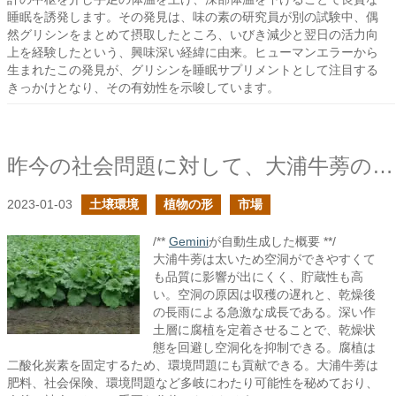
睡眠を誘発します。その発見は、味の素の研究員が別の試験中、偶
然グリシンをまとめて摂取したところ、いびき減少と翌日の活力向
上を経験したという、興味深い経緯に由来。ヒューマンエラーから
生まれたこの発見が、グリシンを睡眠サプリメントとして注目する
きっかけとなり、その有効性を示唆しています。
昨今の社会問題に対して、大浦牛蒡の持つ可能性に期待するの続き
2023-01-03
土壌環境
植物の形
市場
/**
Gemini
が自動生成した概要 **/
大浦牛蒡は太いため空洞ができやすくて
も品質に影響が出にくく、貯蔵性も高
い。空洞の原因は収穫の遅れと、乾燥後
の長雨による急激な成長である。深い作
土層に腐植を定着させることで、乾燥状
態を回避し空洞化を抑制できる。腐植は
二酸化炭素を固定するため、環境問題にも貢献できる。大浦牛蒡は
肥料、社会保険、環境問題など多岐にわたり可能性を秘めており、