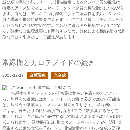
並び順で機能が決まります。活性酸素によるタンパク質の酸化は、
特定のアミノ酸で起こりやすく、タンパク質の機能損失につながり
ます。例えば、アルギニンは酸化によって塩基性を失い、タンパク
質の構造や機能に影響を与えます。他のアミノ酸、メチオニンやリ
シンも酸化されやすいです。タンパク質は体を構成するだけでな
く、酵素など生理反応にも関与するため、酸化による機能損失は深
刻な問題を引き起こす可能性があります。
常緑樹とカロテノイドの続き
2023-12-17
自然現象
光合成
/**
Gemini
が自動生成した概要 **/
常緑樹であるシラカシの落ち葉に黄色い色素が残ることか
ら、常緑樹の落葉にはカロテノイドの分解は必須ではない可能性
と、常緑樹の落葉メカニズムへの疑問が生じます。 常緑樹のクス
ノキは、日当たりの良い場所では葉が1年で半数落葉するそうで
す。これは、光合成時に発生する活性酸素による葉の老化が原因と
考えられます。 活性酸素は細胞にダメージを与えるため、過剰に
発生すると葉の老化を早めます。活性酸素がエチレン合成を誘導