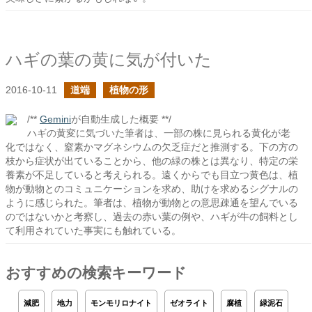
ハギの葉の黄に気が付いた
2016-10-11
道端
植物の形
/**
Gemini
が自動生成した概要 **/
ハギの黄変に気づいた筆者は、一部の株に見られる黄化が老
化ではなく、窒素かマグネシウムの欠乏症だと推測する。下の方の
枝から症状が出ていることから、他の緑の株とは異なり、特定の栄
養素が不足していると考えられる。遠くからでも目立つ黄色は、植
物が動物とのコミュニケーションを求め、助けを求めるシグナルの
ように感じられた。筆者は、植物が動物との意思疎通を望んでいる
のではないかと考察し、過去の赤い葉の例や、ハギが牛の飼料とし
て利用されていた事実にも触れている。
おすすめの検索キーワード
減肥
地力
モンモリロナイト
ゼオライト
腐植
緑泥石