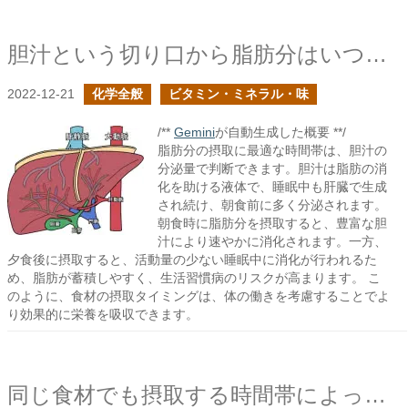
胆汁という切り口から脂肪分はいつ摂取した方が良いかが判断できるそうだ
2022-12-21
化学全般
ビタミン・ミネラル・味
/**
Gemini
が自動生成した概要 **/
脂肪分の摂取に最適な時間帯は、胆汁の
分泌量で判断できます。胆汁は脂肪の消
化を助ける液体で、睡眠中も肝臓で生成
され続け、朝食前に多く分泌されます。
朝食時に脂肪分を摂取すると、豊富な胆
汁により速やかに消化されます。一方、
夕食後に摂取すると、活動量の少ない睡眠中に消化が行われるた
め、脂肪が蓄積しやすく、生活習慣病のリスクが高まります。 こ
のように、食材の摂取タイミングは、体の働きを考慮することでよ
り効果的に栄養を吸収できます。
同じ食材でも摂取する時間帯によって振る舞いが変わる