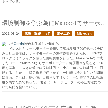
まっている。
環境制御を学ぶ為にMicro:bitでサーボモータを学ぶ
2021-06-24
施設・設備・IoT
電子工作
Micro:bit
/**
Gemini
が自動生成した概要 **/
Micro:bitとサーボモーターを用いて環境制御学習の第一歩を踏
み出した著者は、サーボモーターの動作原理を学ぶため、LEGOブ
ロックとミニフィグを使った回転実験を行った。MakeCodeで作成
したコードでMicro:bitからサーボモーターに角度指令を送ると、90
度を基準に、大きい値では反時計回り、小さい値では時計回りに回
転する。しかし、指定角度で停止せず、一回転し続けるという問題
に直面。これは、指令値が目標角度ではなく、一定時間内の回転角
度を表すためであった。 著者は、サーボモーターの停止方法につ
いて疑問を抱いている。