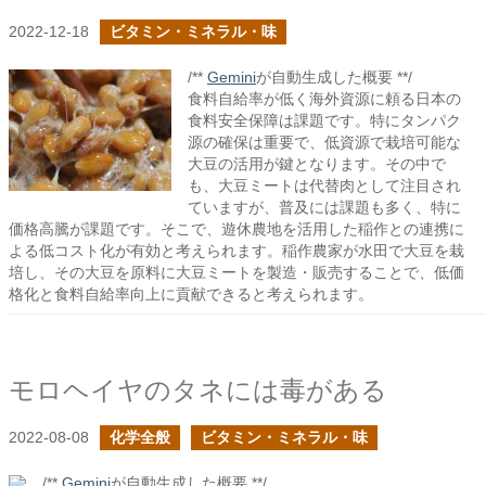
2022-12-18
ビタミン・ミネラル・味
/**
Gemini
が自動生成した概要 **/
食料自給率が低く海外資源に頼る日本の
食料安全保障は課題です。特にタンパク
源の確保は重要で、低資源で栽培可能な
大豆の活用が鍵となります。その中で
も、大豆ミートは代替肉として注目され
ていますが、普及には課題も多く、特に
価格高騰が課題です。そこで、遊休農地を活用した稲作との連携に
よる低コスト化が有効と考えられます。稲作農家が水田で大豆を栽
培し、その大豆を原料に大豆ミートを製造・販売することで、低価
格化と食料自給率向上に貢献できると考えられます。
モロヘイヤのタネには毒がある
2022-08-08
化学全般
ビタミン・ミネラル・味
/**
Gemini
が自動生成した概要 **/