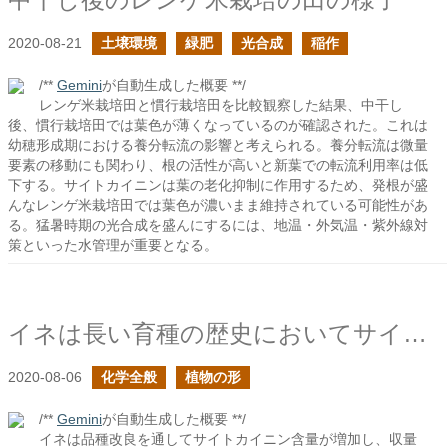
2020-08-21
土壌環境
緑肥
光合成
稲作
/**
Gemini
が自動生成した概要 **/
レンゲ米栽培田と慣行栽培田を比較観察した結果、中干し
後、慣行栽培田では葉色が薄くなっているのが確認された。これは
幼穂形成期における養分転流の影響と考えられる。養分転流は微量
要素の移動にも関わり、根の活性が高いと新葉での転流利用率は低
下する。サイトカイニンは葉の老化抑制に作用するため、発根が盛
んなレンゲ米栽培田では葉色が濃いまま維持されている可能性があ
る。猛暑時期の光合成を盛んにするには、地温・外気温・紫外線対
策といった水管理が重要となる。
イネは長い育種の歴史においてサイトカイニン含量が増えた
2020-08-06
化学全般
植物の形
/**
Gemini
が自動生成した概要 **/
イネは品種改良を通してサイトカイニン含量が増加し、収量