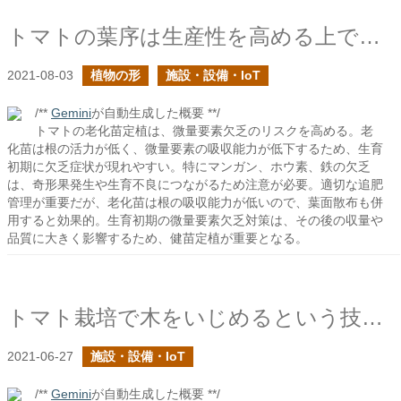
トマトの葉序は生産性を高める上で重要
2021-08-03
植物の形
施設・設備・IoT
/**
Gemini
が自動生成した概要 **/
トマトの老化苗定植は、微量要素欠乏のリスクを高める。老
化苗は根の活力が低く、微量要素の吸収能力が低下するため、生育
初期に欠乏症状が現れやすい。特にマンガン、ホウ素、鉄の欠乏
は、奇形果発生や生育不良につながるため注意が必要。適切な追肥
管理が重要だが、老化苗は根の吸収能力が低いので、葉面散布も併
用すると効果的。生育初期の微量要素欠乏対策は、その後の収量や
品質に大きく影響するため、健苗定植が重要となる。
トマト栽培で木をいじめるという技術を整理する
2021-06-27
施設・設備・IoT
/**
Gemini
が自動生成した概要 **/