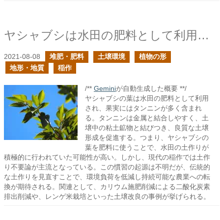
ヤシャブシは水田の肥料として利用されていたらしい
2021-08-08
堆肥・肥料
土壌環境
植物の形
地形・地質
稲作
/**
Gemini
が自動生成した概要 **/
ヤシャブシの葉は水田の肥料として利用
され、果実にはタンニンが多く含まれ
る。タンニンは金属と結合しやすく、土
壌中の粘土鉱物と結びつき、良質な土壌
形成を促進する。つまり、ヤシャブシの
葉を肥料に使うことで、水田の土作りが
積極的に行われていた可能性が高い。しかし、現代の稲作では土作
り不要論が主流となっている。この慣習の起源は不明だが、伝統的
な土作りを見直すことで、環境負荷を低減し持続可能な農業への転
換が期待される。関連として、カリウム施肥削減による二酸化炭素
排出削減や、レンゲ米栽培といった土壌改良の事例が挙げられる。