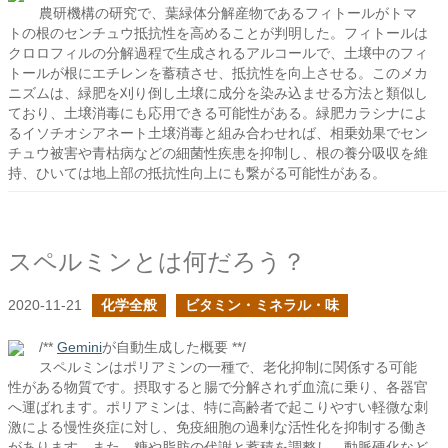
農研機構の研究で、葉緑体分解産物であるフィトールがトマ
トの根のセンチュウ抵抗性を高めることが判明した。フィトールは
クロロフィルの分解過程で生成されるアルコールで、土壌中のフィ
トールが根にエチレンを蓄積させ、抵抗性を向上させる。このメカ
ニズムは、緑肥を刈り倒し土壌に成分を染み込ませる方法と類似し
ており、土壌消毒にも応用できる可能性がある。緑肥カラシナによ
るイソチオシアネート土壌消毒と組み合わせれば、相乗効果でセン
チュウ被害や青枯病などの細菌性疾患を抑制し、根の養分吸収を維
持、ひいては地上部の抵抗性向上にも繋がる可能性がある。
スペルミンとは何だろう？
2020-11-21
化学全般
ビタミン・ミネラル・味
/**
Gemini
が自動生成した概要 **/
スペルミンはポリアミンの一種で、老化抑制に関係する可能
性がある物質です。摂取すると腸で分解されず血流に乗り、各器官
へ運ばれます。ポリアミンは、特に高齢者で起こりやすい軽微な刺
激による慢性炎症に対し、免疫細胞の過剰な活性化を抑制する働き
があります。また、糖や脂肪の代謝と蓄積を調整し、動脈硬化など