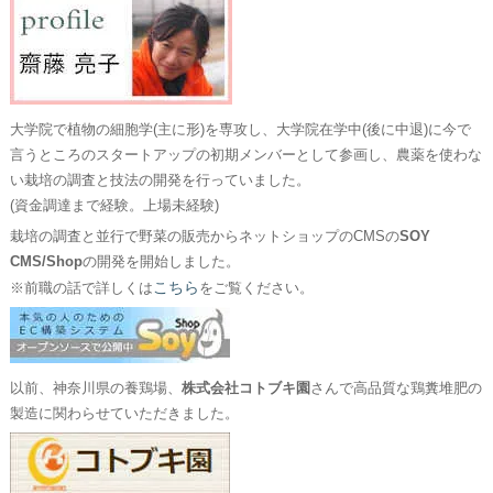
大学院で植物の細胞学(主に形)を専攻し、大学院在学中(後に中退)に今で
言うところのスタートアップの初期メンバーとして参画し、農薬を使わな
い栽培の調査と技法の開発を行っていました。
(資金調達まで経験。上場未経験)
栽培の調査と並行で野菜の販売からネットショップのCMSの
SOY
CMS/Shop
の開発を開始しました。
こちら
※前職の話で詳しくは
をご覧ください。
以前、神奈川県の養鶏場、
株式会社コトブキ園
さんで高品質な鶏糞堆肥の
製造に関わらせていただきました。