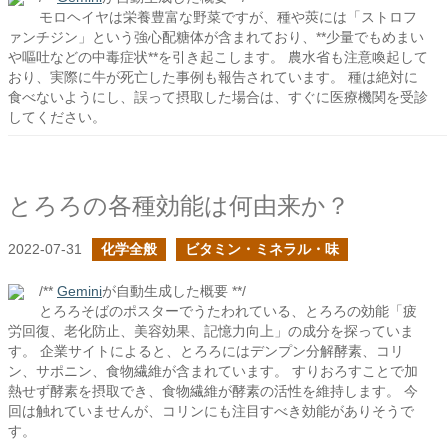
モロヘイヤは栄養豊富な野菜ですが、種や莢には「ストロフ
ァンチジン」という強心配糖体が含まれており、**少量でもめまい
や嘔吐などの中毒症状**を引き起こします。 農水省も注意喚起して
おり、実際に牛が死亡した事例も報告されています。 種は絶対に
食べないようにし、誤って摂取した場合は、すぐに医療機関を受診
してください。
とろろの各種効能は何由来か？
2022-07-31
化学全般
ビタミン・ミネラル・味
/**
Gemini
が自動生成した概要 **/
とろろそばのポスターでうたわれている、とろろの効能「疲
労回復、老化防止、美容効果、記憶力向上」の成分を探っていま
す。 企業サイトによると、とろろにはデンプン分解酵素、コリ
ン、サポニン、食物繊維が含まれています。 すりおろすことで加
熱せず酵素を摂取でき、食物繊維が酵素の活性を維持します。 今
回は触れていませんが、コリンにも注目すべき効能がありそうで
す。