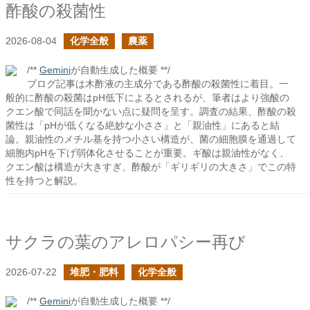
酢酸の殺菌性
2026-08-04
化学全般
農薬
/**
Gemini
が自動生成した概要 **/
ブログ記事は木酢液の主成分である酢酸の殺菌性に着目。一
般的に酢酸の殺菌はpH低下によるとされるが、筆者はより強酸の
クエン酸で同話を聞かない点に疑問を呈す。調査の結果、酢酸の殺
菌性は「pHが低くなる絶妙な小ささ」と「親油性」にあると結
論。親油性のメチル基を持つ小さい構造が、菌の細胞膜を通過して
細胞内pHを下げ弱体化させることが重要。ギ酸は親油性がなく、
クエン酸は構造が大きすぎ、酢酸が「ギリギリの大きさ」でこの特
性を持つと解説。
サクラの葉のアレロパシー再び
2026-07-22
堆肥・肥料
化学全般
/**
Gemini
が自動生成した概要 **/