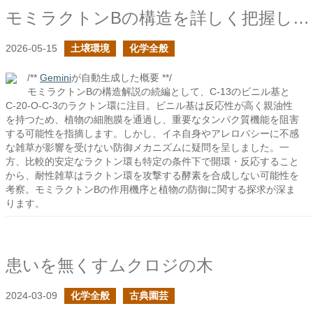
モミラクトンBの構造を詳しく把握したいの続き
2026-05-15
土壌環境
化学全般
/**
Gemini
が自動生成した概要 **/
モミラクトンBの構造解説の続編として、C-13のビニル基と
C-20-O-C-3のラクトン環に注目。ビニル基は反応性が高く親油性
を持つため、植物の細胞膜を通過し、重要なタンパク質機能を阻害
する可能性を指摘します。しかし、イネ自身やアレロパシーに不感
な雑草が影響を受けない防御メカニズムに疑問を呈しました。一
方、比較的安定なラクトン環も特定の条件下で開環・反応すること
から、耐性雑草はラクトン環を攻撃する酵素を合成しない可能性を
考察。モミラクトンBの作用機序と植物の防御に関する探求が深ま
ります。
患いを無くすムクロジの木
2024-03-09
化学全般
古典園芸