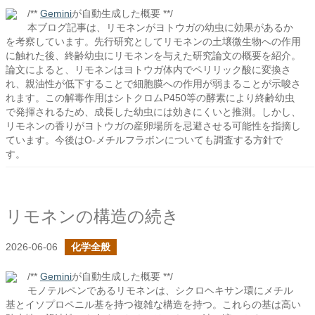
/**
Gemini
が自動生成した概要 **/
本ブログ記事は、リモネンがヨトウガの幼虫に効果があるか
を考察しています。先行研究としてリモネンの土壌微生物への作用
に触れた後、終齢幼虫にリモネンを与えた研究論文の概要を紹介。
論文によると、リモネンはヨトウガ体内でペリリック酸に変換さ
れ、親油性が低下することで細胞膜への作用が弱まることが示唆さ
れます。この解毒作用はシトクロムP450等の酵素により終齢幼虫
で発揮されるため、成長した幼虫には効きにくいと推測。しかし、
リモネンの香りがヨトウガの産卵場所を忌避させる可能性を指摘し
ています。今後はO-メチルフラボンについても調査する方針で
す。
リモネンの構造の続き
2026-06-06
化学全般
/**
Gemini
が自動生成した概要 **/
モノテルペンであるリモネンは、シクロヘキサン環にメチル
基とイソプロペニル基を持つ複雑な構造を持つ。これらの基は高い