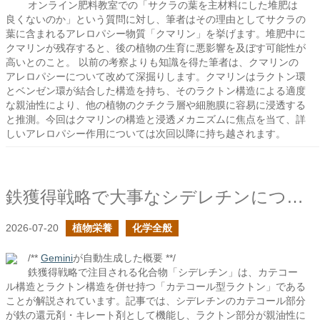
オンライン肥料教室での「サクラの葉を主材料にした堆肥は
良くないのか」という質問に対し、筆者はその理由としてサクラの
葉に含まれるアレロパシー物質「クマリン」を挙げます。堆肥中に
クマリンが残存すると、後の植物の生育に悪影響を及ぼす可能性が
高いとのこと。 以前の考察よりも知識を得た筆者は、クマリンの
アレロパシーについて改めて深掘りします。クマリンはラクトン環
とベンゼン環が結合した構造を持ち、そのラクトン構造による適度
な親油性により、他の植物のクチクラ層や細胞膜に容易に浸透する
と推測。今回はクマリンの構造と浸透メカニズムに焦点を当て、詳
しいアレロパシー作用については次回以降に持ち越されます。
鉄獲得戦略で大事なシデレチンについて
2026-07-20
植物栄養
化学全般
/**
Gemini
が自動生成した概要 **/
鉄獲得戦略で注目される化合物「シデレチン」は、カテコー
ル構造とラクトン構造を併せ持つ「カテコール型ラクトン」である
ことが解説されています。記事では、シデレチンのカテコール部分
が鉄の還元剤・キレート剤として機能し、ラクトン部分が親油性に