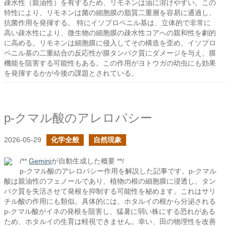
疎水性（親油性）を有するため、リモネンは油に溶けやすい。この
特性により、リモネンは菌の細胞膜の脂質二重層を容易に通過し、
抗菌作用を発揮する。 特にイソプロペニル基は、立体的で非常に
高い疎水性により、微生物の細胞膜の疎水性コアへの親和性を劇的
に高める。リモネンは細胞膜に侵入してその構造を歪め、イソプロ
ペニル基の二重結合の反応性が膜タンパク質にダメージを与え、膜
機能を阻害する可能性もある。この作用がヨトウガの幼虫にも効果
を発揮するかが今後の課題とされている。
p-クマル酸のアレロパシー
2026-05-29
化学全般
自然現象
/**
Gemini
が自動生成した概要 **/
p-クマル酸のアレロパシー作用を解説した記事です。p-クマル
酸は親油性のフェノールであり、植物の根の細胞膜に浸透し、タン
パク質を失活させて発根を抑制する可能性を秘めます。これはサリ
チル酸の作用にも類似。具体的には、ホタルイの根から分泌される
p-クマル酸がイネの発根を阻害し、猛暑に弱い株にする恐れがある
ため、ホタルイの生育は軽視できません。幸い、田の物理性を改善