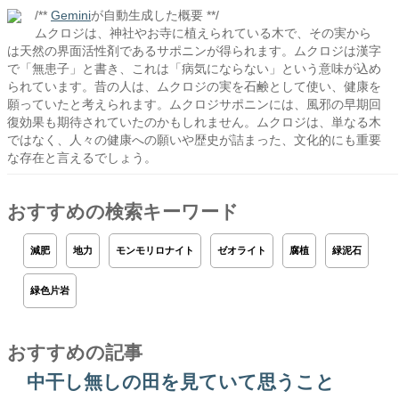
/**
Gemini
が自動生成した概要 **/
ムクロジは、神社やお寺に植えられている木で、その実から
は天然の界面活性剤であるサポニンが得られます。ムクロジは漢字
で「無患子」と書き、これは「病気にならない」という意味が込め
られています。昔の人は、ムクロジの実を石鹸として使い、健康を
願っていたと考えられます。ムクロジサポニンには、風邪の早期回
復効果も期待されていたのかもしれません。ムクロジは、単なる木
ではなく、人々の健康への願いや歴史が詰まった、文化的にも重要
な存在と言えるでしょう。
おすすめの検索キーワード
減肥
地力
モンモリロナイト
ゼオライト
腐植
緑泥石
緑色片岩
おすすめの記事
中干し無しの田を見ていて思うこと