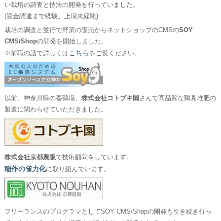
い栽培の調査と技法の開発を行っていました。
(資金調達まで経験。上場未経験)
栽培の調査と並行で野菜の販売からネットショップのCMSの
SOY
CMS/Shop
の開発を開始しました。
こちら
※前職の話で詳しくは
をご覧ください。
以前、神奈川県の養鶏場、
株式会社コトブキ園
さんで高品質な鶏糞堆肥の
製造に関わらせていただきました。
株式会社京都農販
で技術顧問をしています。
稲作の省力化
に取り組んでいます。
フリーランスのプログラマとしてSOY CMS/Shopの開発も引き続き行っ