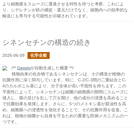
より細胞膜をスムーズに通過させる特性を持つと考察。これによ
り、シデレチンが鉄の捕捉・還元だけでなく、細胞内への効率的な
輸送にも寄与する可能性が示唆されています。
シネンセチンの構造の続き
2026-06-09
化学全般
/**
Gemini
が自動生成した概要 **/
植物由来の化合物であるシネンセチンは、その構造が植物の
抗菌作用に深く関与しています。特に、C-2/C-3間の二重結合とC-
4のカルボニル基により、分子全体が高い平面性を持ちます。この
平面性によって、シネンセチンは細菌の細胞膜の隙間にスムーズに
侵入し、膜の並びを乱して穴を開け、他の成分の浸透を高めること
で抗菌効果を発揮します。さらに、5つのメトキシ基が親油性を高
め、細胞膜への浸透性を強化することで、その抗菌作用を促進。こ
れは、植物が細菌から自身を守るための重要な防御メカニズムの一
つです。