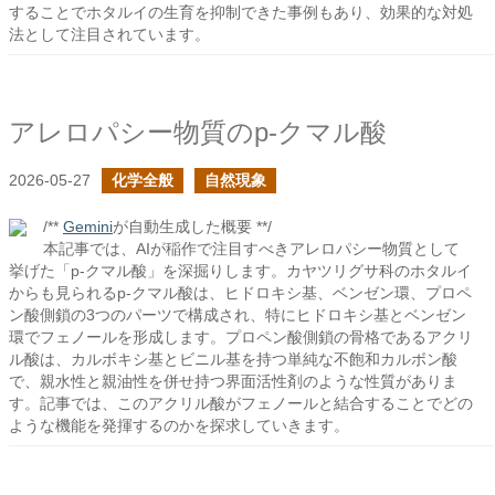
することでホタルイの生育を抑制できた事例もあり、効果的な対処
法として注目されています。
アレロパシー物質のp-クマル酸
2026-05-27
化学全般
自然現象
/**
Gemini
が自動生成した概要 **/
本記事では、AIが稲作で注目すべきアレロパシー物質として
挙げた「p-クマル酸」を深掘りします。カヤツリグサ科のホタルイ
からも見られるp-クマル酸は、ヒドロキシ基、ベンゼン環、プロペ
ン酸側鎖の3つのパーツで構成され、特にヒドロキシ基とベンゼン
環でフェノールを形成します。プロペン酸側鎖の骨格であるアクリ
ル酸は、カルボキシ基とビニル基を持つ単純な不飽和カルボン酸
で、親水性と親油性を併せ持つ界面活性剤のような性質がありま
す。記事では、このアクリル酸がフェノールと結合することでどの
ような機能を発揮するのかを探求していきます。