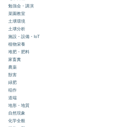
勉強会・講演
菜園教室
土壌環境
土壌分析
施設・設備・IoT
植物栄養
堆肥・肥料
家畜糞
農薬
獣害
緑肥
稲作
道端
地形・地質
自然現象
化学全般