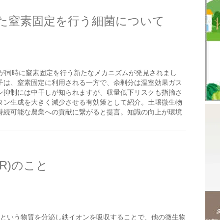
た窒素固定を行う細菌について
が同時に窒素固定を行う新たなメカニズムが発見されまし
子は、窒素固定に利用される一方で、余剰分は温室効果ガス
ン抑制には中干しが知られますが、収量低下リスクも指摘さ
タン生成を大きく減少させる有効策として紹介。土壌微生物
持続可能な農業への貢献に繋がると提言。知識の向上が環境
R)のこと
ォアという物質を分泌し鉄イオンを吸収することで、他の微生物