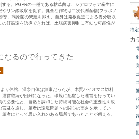
する。PGPRの一種である枯草菌は、シデロフォア産生に
根やリン酸吸収を促す。健全な作物は二次代謝産物(フラボノ
を誘導、病原菌の繁殖を抑え、自身は発根促進による養分吸収
この好循環を誘導できれば、土壌病害抑制に有効な可能性が
特
カ
になるので行ってきた
槻
害により休館。温泉自体は無事だったが、木質バイオマス燃料
、運営継続が困難になった。環境に配慮した運営を行ってい
策の必要性と、自然と調和した持続可能な社会の重要性を改
の言及を通し、筆者は環境問題への関心の高さを示してい
、筆者にとって思い入れのある場所であったことが伺える。