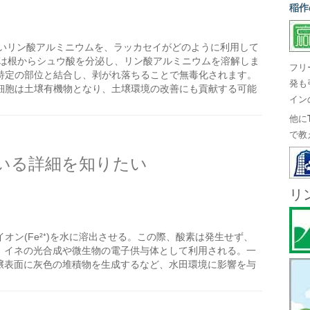
稲作
いリン酸アルミニウムを、ラッカセイがどのように利用して
イは根からシュウ酸を分泌し、リン酸アルミニウムを溶解しま
フリ
特定の部位と結合し、剥がれ落ちることで無毒化されます。
発も
細胞は土壌有機物となり、土壌環境の改善にも貢献する可能
イン
他に
で教
いる詳細を知りたい
リ
イオン(Fe²⁺)を水に溶出させる。この際、酸素は発生せず、
は、イネの光合成や微生物の電子供与体として利用される。一
土壌表面に灰色の堆積物を生成するなど、水田環境に影響を与