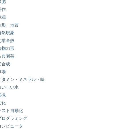
緑肥
稲作
道端
地形・地質
自然現象
化学全般
植物の形
古典園芸
光合成
市場
ビタミン・ミネラル・味
おいしい水
高槻
文化
テスト自動化
プログラミング
コンピュータ