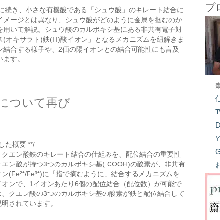
プ
に続き、小さな有機酸である「シュウ酸」のキレート結合に
イメージとは異なり、シュウ酸がどのように金属を掴むのか
を用いて解説。シュウ酸のカルボキシ基にある非共有電子対
オキサラト)鉄(III)酸イオン」となるメカニズムを紐解きま
ン結合する様子や、2価の陽イオンとの結合可能性にも言及
います。
について再び
T
D
Y
た概要 **/
G
、クエン酸鉄のキレート結合の仕組みを、配位結合の重要性
エン酸が持つ3つのカルボキシ基(-COOH)の酸素が、非共有
(Fe²⁺/Fe³⁺)に「指で摘むように」結合するメカニズムを
イオンで、1イオンあたり6個の配位結合（配位数）が可能で
は、クエン酸の3つのカルボキシ基の酸素が鉄と配位結合して
説明されています。