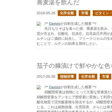
蕎麦湯を飲んだ
2018-05-28
化学全般
市場
ビタミン
/**
Gemini
が自動生成した概要 **/
先日もりそばを食べた後、蕎麦湯を飲み、
質が含まれ、抗酸化、抗炎症、抗高血圧作用が
ルチンは二価鉄に結合し、フリーラジカルの生
むことで、ルチンの効果を期待したい。
茄子の糠漬けで鮮やかな色
2017-05-28
植物栄養
化学全般
市場
/**
Gemini
が自動生成した概要 **/
硝酸態窒素は植物にとって主要な窒素源だ
硝酸態窒素をアンモニア態窒素に変換して利用
酸化物質で活性酸素種を除去するが、硝酸態窒
じる。これは細胞損傷、生育阻害、さらには果