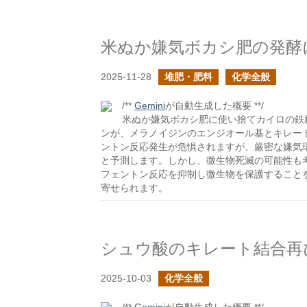
2025-11-28
堆肥・肥料
化学全般
/**
Gemini
が自動生成した概要 **/
米ぬか嫌気ボカシ肥に使い捨てカイロの鉄
ンが、メラノイジンのエンジオール基とキレー
ントン反応発生が危惧されますが、厳密な嫌気
と予測します。しかし、微生物死滅の可能性も
フェントン反応を抑制し微生物を保護すること
寄せられます。
シュウ酸のキレート結合再
2025-10-03
化学全般