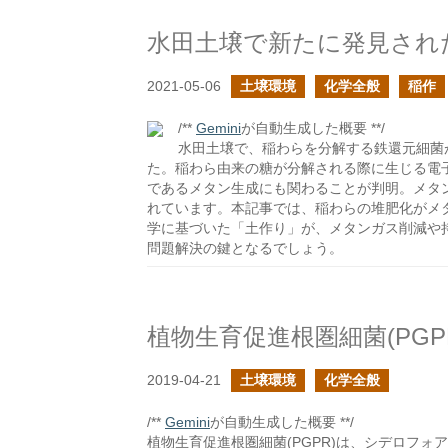
水田土壌で新たに発見され
2021-05-06
土壌環境
化学全般
稲作
/**
Gemini
が自動生成した概要 **/
水田土壌で、稲わらを分解する鉄還元細菌
た。稲わら由来の糖が分解される際に生じる電
であるメタン生成にも関わることが判明。メタ
れています。本記事では、稲わらの堆肥化がメ
学に基づいた「土作り」が、メタンガス削減や
問題解決の鍵となるでしょう。
植物生育促進根圏細菌(PGP
2019-04-21
土壌環境
化学全般
/**
Gemini
が自動生成した概要 **/
植物生育促進根圏細菌(PGPR)は、シデロフ