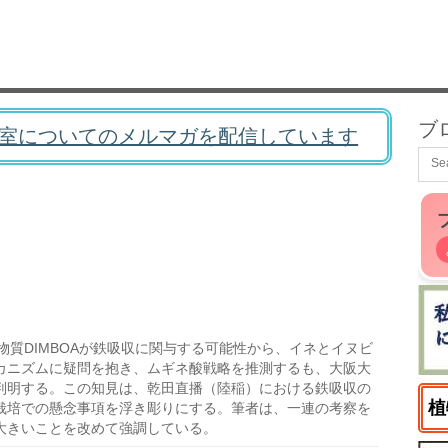
ブ
室についてのメルマガを配信しています
質DIMBOAが鉄吸収に関与する可能性から、イネとイヌビ
カニズムに疑問を抱き、ムギネ酸戦略を推測するも、大阪大
判明する。この知見は、乾田直播（陸稲）における鉄吸収の
植
栽培での懸念事項を浮き彫りにする。筆者は、一連の考察を
大きいことを改めて強調している。