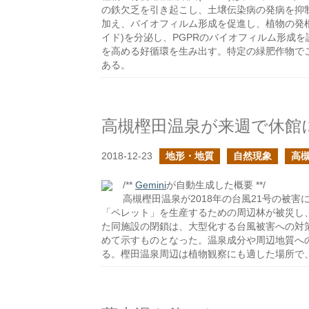
の鉄欠乏を引き起こし、土壌伝染病の発病を抑制
加え、バイオフィルム形成を促進し、植物の発
イド)を分泌し、PGPRのバイオフィルム形成
を高める好循環を生み出す。特定の緑肥作物で
ある。
高槻樫田温泉が来週で休館
2018-12-23
地形・地質
自然現象
高
/**
Gemini
が自動生成した概要 **/
高槻樫田温泉が2018年の台風21号の被
「ペレット」を生産するための周辺林が被災し
た同施設の閉鎖は、大型化する台風被害への対
めて示すものとなった。温泉成分や周辺地質へ
る。樫田温泉周辺は植物観察にも適した場所で