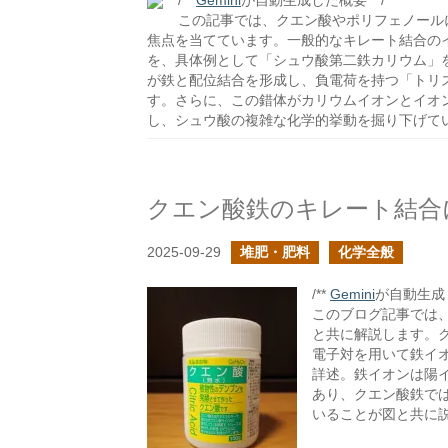
/**
Gemini
が自動生成した概要 **/
この記事では、クエン酸やポリフェノール
焦点を当てています。一般的なキレート結合の
を、具体例として「シュウ酸第二鉄カリウム」
が鉄と配位結合を形成し、負電荷を持つ「トリス(
す。さらに、この錯体がカリウムイオンとイオ
し、シュウ酸の複雑な化学的挙動を掘り下げて
クエン酸鉄のキレート結合
2025-09-29
堆肥・肥料
化学全般
/**
Gemini
が自動生成し
このブログ記事では
と共に解説します。ク
電子対を用いて鉄イオン
詳述。鉄イオンは陽
あり、クエン酸鉄で
いることが図と共に