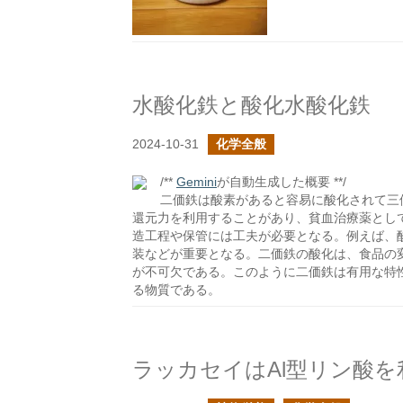
水酸化鉄と酸化水酸化鉄
2024-10-31
化学全般
/**
Gemini
が自動生成した概要 **/
二価鉄は酸素があると容易に酸化されて三
還元力を利用することがあり、貧血治療薬とし
造工程や保管には工夫が必要となる。例えば、
装などが重要となる。二価鉄の酸化は、食品の
が不可欠である。このように二価鉄は有用な特
る物質である。
ラッカセイはAl型リン酸