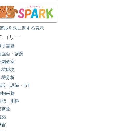
定商取引法に関する表示
テゴリー
電子書籍
勉強会・講演
菜園教室
土壌環境
土壌分析
施設・設備・IoT
植物栄養
堆肥・肥料
家畜糞
農薬
獣害