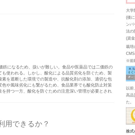
大学
(後
ンバ
法の
(資
栽培
CM
※前
価鉄になるため、扱いが難しい。食品や医薬品では二価鉄の
ても使われる。しかし、酸化による品質劣化を防ぐため、製
酸素を遮断した環境での製造や、抗酸化剤の添加、適切な包
変色や風味劣化にも繋がるため、食品業界でも酸化防止対策
以前
性を持つ一方、酸化を防ぐための注意深い管理が必要とされ
高品
た。
を利用できるか？
株式