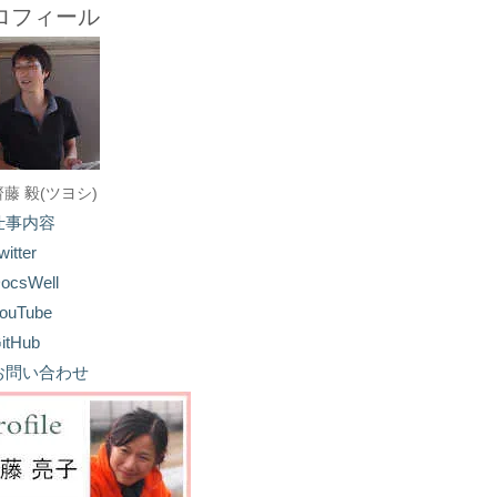
ロフィール
齋藤 毅(ツヨシ)
仕事内容
witter
ocsWell
ouTube
itHub
お問い合わせ