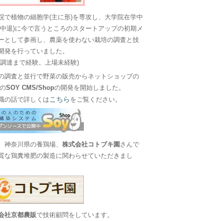
院で植物の細胞学(主に形)を専攻し、大学院在学中
に中退)に今で言うところのスタートアップの初期メ
ーとして参画し、農薬を使わない栽培の調査と技
開発を行っていました。
金調達まで経験。上場未経験)
の調査と並行で野菜の販売からネットショップの
Sの
SOY CMS/Shop
の開発を開始しました。
こちら
職の話で詳しくは
をご覧ください。
、神奈川県の養鶏場、
株式会社コトブキ園
さんで
質な鶏糞堆肥の製造に関わらせていただきまし
会社京都農販
で技術顧問をしています。