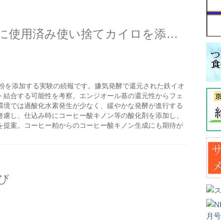
米ぬか嫌気ボカシ肥の発酵に使用済み使い捨てカイロを添加したらどうなるか？の続き
粉を添加する実験の続報です。嫌気発酵で還元された鉄イオ
ト結合する可能性を考察。エンジオール基の還元性からフェ
環境では過酸化水素発生が少なく、緩やかな発酵が進行する
考慮し、仕込み時にコーヒー酸キノン等の酸化剤を添加し、
を提案。コーヒー粕からのコーヒー酸キノン生成にも期待が
び