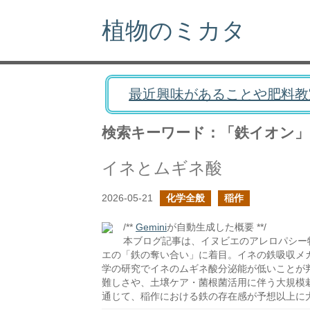
植物のミカタ
最近興味があることや肥料教
検索キーワード：「鉄イオン」
イネとムギネ酸
2026-05-21
化学全般
稲作
/**
Gemini
が自動生成した概要 **/
本ブログ記事は、イヌビエのアレロパシー物
エの「鉄の奪い合い」に着目。イネの鉄吸収メ
学の研究でイネのムギネ酸分泌能が低いことが
難しさや、土壌ケア・菌根菌活用に伴う大規模
通じて、稲作における鉄の存在感が予想以上に