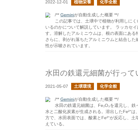
2022-12-01
植物栄養
化学全般
/**
Gemini
が自動生成した概要 **/
この記事では、土壌中で植物が利用しにく
いるのかについて解説しています。 ラッカセ
す。溶解したアルミニウムは、根の表面にある
さらに、剥がれ落ちたアルミニウムと結合した
性が示唆されています。
水田の鉄還元細菌が行って
2021-05-07
土壌環境
化学全般
/**
Gemini
が自動生成した概要 **/
水田の鉄還元細菌は、Fe₂O₃を還元し、鉄
水と二酸化炭素が生成される。溶出したFe²⁺
方で、水田表面では、酸素とFe²⁺が反応し、
えている。