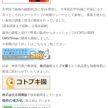
大学院で植物の細胞学(主に形)を専攻し、大学院在学中(後に中退)に今で
言うところのスタートアップの初期メンバーとして参画し、農薬を使わな
い栽培の調査と技法の開発を行っていました。
(資金調達まで経験。上場未経験)
栽培の調査と並行で野菜の販売からネットショップのCMSの
SOY
CMS/Shop
の開発を開始しました。
こちら
※前職の話で詳しくは
をご覧ください。
以前、神奈川県の養鶏場、
株式会社コトブキ園
さんで高品質な鶏糞堆肥の
製造に関わらせていただきました。
株式会社京都農販
で技術顧問をしています。
稲作の省力化
に取り組んでいます。