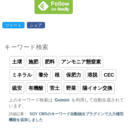
ツイート
シェア
キーワード検索
土壌
施肥
肥料
アンモニア態窒素
ミネラル
養分
根
保肥力
溶脱
CEC
硫安
有機酸
苦土
野菜
陽イオン交換
上のキーワード検索は
Gemini
を利用して自動生成されて
います。
詳細記事 :
SOY CMSのキーワード自動抽出プラグインで入力補完
機能を追加しました