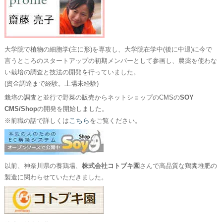
大学院で植物の細胞学(主に形)を専攻し、大学院在学中(後に中退)に今で
言うところのスタートアップの初期メンバーとして参画し、農薬を使わな
い栽培の調査と技法の開発を行っていました。
(資金調達まで経験。上場未経験)
栽培の調査と並行で野菜の販売からネットショップのCMSの
SOY
CMS/Shop
の開発を開始しました。
こちら
※前職の話で詳しくは
をご覧ください。
以前、神奈川県の養鶏場、
株式会社コトブキ園
さんで高品質な鶏糞堆肥の
製造に関わらせていただきました。