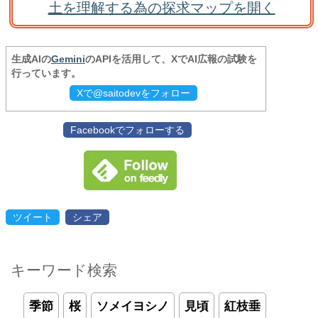
土を理解する為の探求マップを開く
生成AIの
Gemini
のAPIを活用して、XでAI広報の試験を
行っています。
Xで@saitodevをフォロー
Facebookでフォローする
ツイート
シェア
キーワード検索
季節
桜
ソメイヨシノ
見頃
紅枝垂