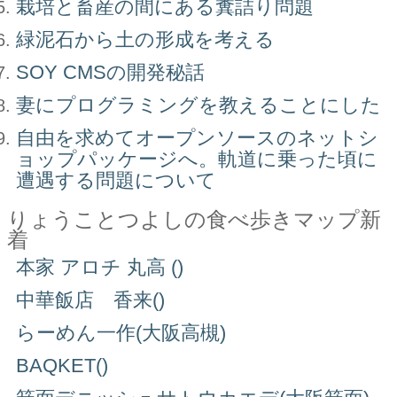
栽培と畜産の間にある糞詰り問題
緑泥石から土の形成を考える
SOY CMSの開発秘話
妻にプログラミングを教えることにした
自由を求めてオープンソースのネットシ
ョップパッケージへ。軌道に乗った頃に
遭遇する問題について
りょうことつよしの食べ歩きマップ新
着
本家 アロチ 丸高 ()
中華飯店 香来()
らーめん一作(大阪高槻)
BAQKET()