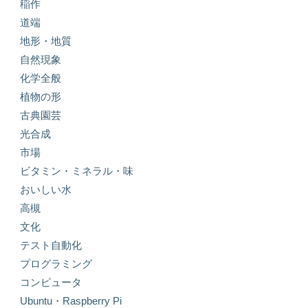
稲作
道端
地形・地質
自然現象
化学全般
植物の形
古典園芸
光合成
市場
ビタミン・ミネラル・味
おいしい水
高槻
文化
テスト自動化
プログラミング
コンピュータ
Ubuntu・Raspberry Pi