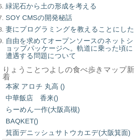
緑泥石から土の形成を考える
SOY CMSの開発秘話
妻にプログラミングを教えることにした
自由を求めてオープンソースのネットシ
ョップパッケージへ。軌道に乗った頃に
遭遇する問題について
りょうことつよしの食べ歩きマップ新
着
本家 アロチ 丸高 ()
中華飯店 香来()
らーめん一作(大阪高槻)
BAQKET()
箕面デニッシュサトウカエデ(大阪箕面)