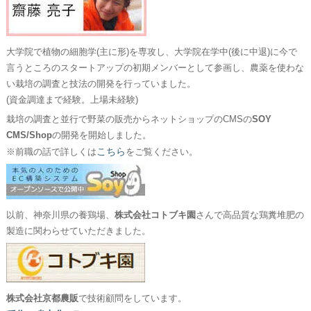
大学院で植物の細胞学(主に形)を専攻し、大学院在学中(後に中退)に今で
言うところのスタートアップの初期メンバーとして参画し、農薬を使わな
い栽培の調査と技法の開発を行っていました。
(資金調達まで経験。上場未経験)
栽培の調査と並行で野菜の販売からネットショップのCMSの
SOY
CMS/Shop
の開発を開始しました。
こちら
※前職の話で詳しくは
をご覧ください。
以前、神奈川県の養鶏場、
株式会社コトブキ園
さんで高品質な鶏糞堆肥の
製造に関わらせていただきました。
株式会社京都農販
で技術顧問をしています。