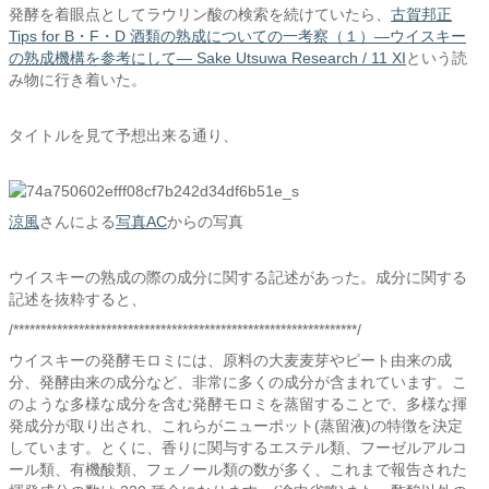
発酵を着眼点としてラウリン酸の検索を続けていたら、
古賀邦正
Tips for B・F・D 酒類の熟成についての一考察（１）―ウイスキー
の熟成機構を参考にして― Sake Utsuwa Research / 11 XI
という読
み物に行き着いた。
タイトルを見て予想出来る通り、
涼風
さんによる
写真AC
からの写真
ウイスキーの熟成の際の成分に関する記述があった。成分に関する
記述を抜粋すると、
/***************************************************************/
ウイスキーの発酵モロミには、原料の大麦麦芽やピート由来の成
分、発酵由来の成分など、非常に多くの成分が含まれています。こ
のような多様な成分を含む発酵モロミを蒸留することで、多様な揮
発成分が取り出され、これらがニューポット(蒸留液)の特徴を決定
しています。とくに、香りに関与するエステル類、フーゼルアルコ
ール類、有機酸類、フェノール類の数が多く、これまで報告された