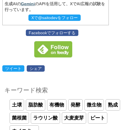
生成AIの
Gemini
のAPIを活用して、XでAI広報の試験を
行っています。
Xで@saitodevをフォロー
Facebookでフォローする
ツイート
シェア
キーワード検索
土壌
脂肪酸
有機物
発酵
微生物
熟成
菌根菌
ラウリン酸
大麦麦芽
ピート