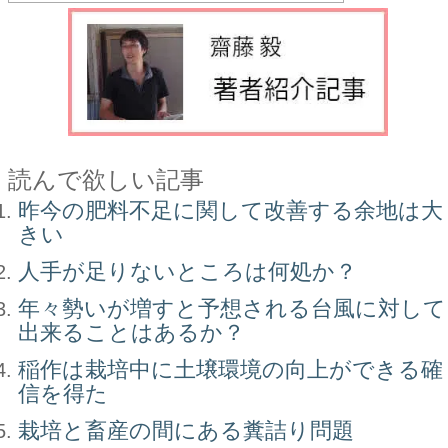
読んで欲しい記事
昨今の肥料不足に関して改善する余地は大
きい
人手が足りないところは何処か？
年々勢いが増すと予想される台風に対して
出来ることはあるか？
稲作は栽培中に土壌環境の向上ができる確
信を得た
栽培と畜産の間にある糞詰り問題