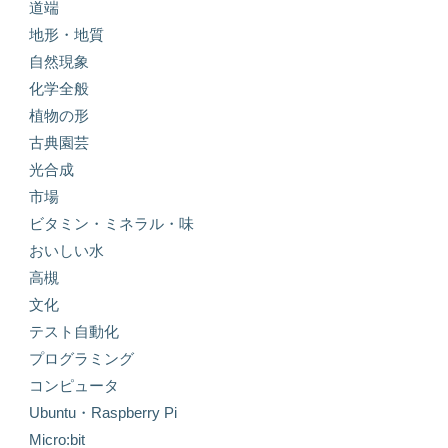
道端
地形・地質
自然現象
化学全般
植物の形
古典園芸
光合成
市場
ビタミン・ミネラル・味
おいしい水
高槻
文化
テスト自動化
プログラミング
コンピュータ
Ubuntu・Raspberry Pi
Micro:bit