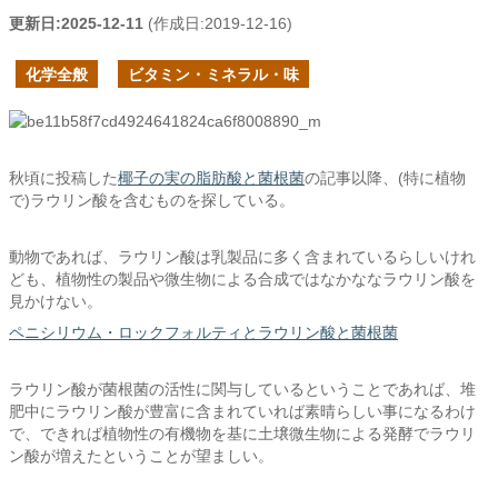
更新日:
2025-12-11
(作成日:
2019-12-16
)
化学全般
ビタミン・ミネラル・味
秋頃に投稿した
椰子の実の脂肪酸と菌根菌
の記事以降、(特に植物
で)ラウリン酸を含むものを探している。
動物であれば、ラウリン酸は乳製品に多く含まれているらしいけれ
ども、植物性の製品や微生物による合成ではなかななラウリン酸を
見かけない。
ペニシリウム・ロックフォルティとラウリン酸と菌根菌
ラウリン酸が菌根菌の活性に関与しているということであれば、堆
肥中にラウリン酸が豊富に含まれていれば素晴らしい事になるわけ
で、できれば植物性の有機物を基に土壌微生物による発酵でラウリ
ン酸が増えたということが望ましい。