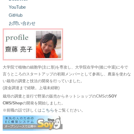
YouTube
GitHub
お問い合わせ
大学院で植物の細胞学(主に形)を専攻し、大学院在学中(後に中退)に今で
言うところのスタートアップの初期メンバーとして参画し、農薬を使わな
い栽培の調査と技法の開発を行っていました。
(資金調達まで経験。上場未経験)
栽培の調査と並行で野菜の販売からネットショップのCMSの
SOY
CMS/Shop
の開発を開始しました。
こちら
※前職の話で詳しくは
をご覧ください。