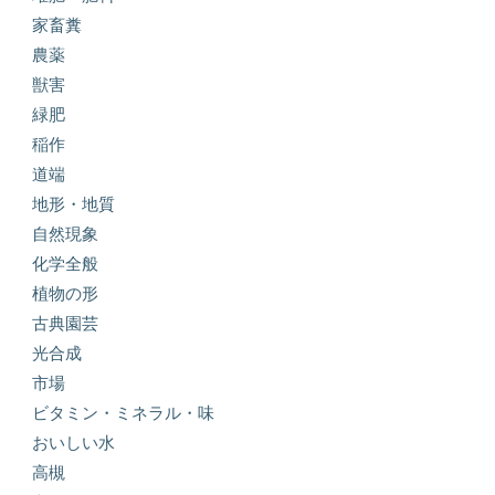
家畜糞
農薬
獣害
緑肥
稲作
道端
地形・地質
自然現象
化学全般
植物の形
古典園芸
光合成
市場
ビタミン・ミネラル・味
おいしい水
高槻