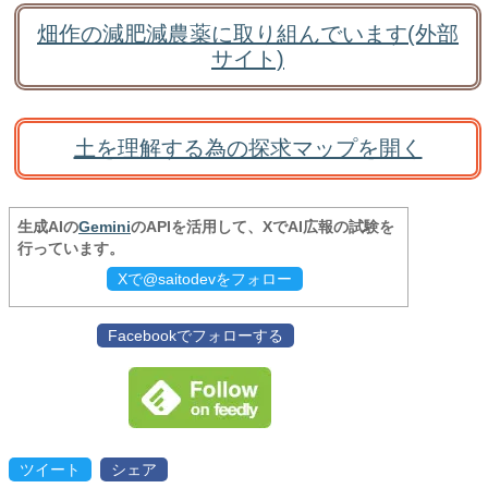
畑作の減肥減農薬に取り組んでいます(外部
サイト)
土を理解する為の探求マップを開く
生成AIの
Gemini
のAPIを活用して、XでAI広報の試験を
行っています。
Xで@saitodevをフォロー
Facebookでフォローする
ツイート
シェア