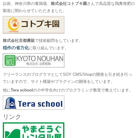
以前、神奈川県の養鶏場、
株式会社コトブキ園
さんで高品質な鶏糞堆肥の
製造に関わらせていただきました。
株式会社京都農販
で技術顧問をしています。
稲作の省力化
に取り組んでいます。
フリーランスのプログラマとしてSOY CMS/Shopの開発も引き続き行っ
ていますので、サイト構築やプラグインの開発をしています。
他に
Tera school
の小中学生向けのプログラミング教室で教えています。
リンク