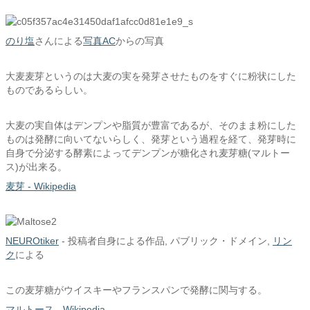
のり塩
さんによる
写真AC
からの写真
大麦麦芽というのは大麦の実を発芽させたものをすぐに粉状にした
ものであるらしい。
大麦の実自体はデンプンや脂質が豊富であるが、そのまま粉にした
ものは発酵に向いてないらしく、発芽という過程を経て、発芽時に
自身で分泌する酵素によってデンプンが糖化され麦芽糖(マルトー
ス)が出来る。
麦芽 - Wikipedia
NEUROtiker
-
投稿者自身による作品
, パブリック・ドメイン,
リン
ク
による
この麦芽糖がウイスキーやフランスパンで発酵に関与する。
マルトース - Wikipedia