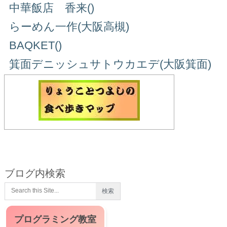
中華飯店 香来()
らーめん一作(大阪高槻)
BAQKET()
箕面デニッシュサトウカエデ(大阪箕面)
ブログ内検索
プログラミング教室