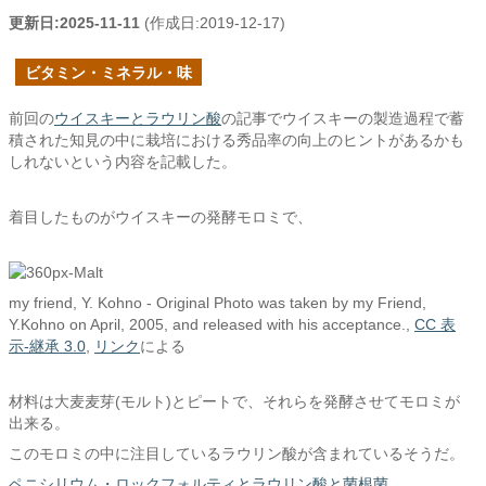
更新日:
2025-11-11
(作成日:
2019-12-17
)
ビタミン・ミネラル・味
前回の
ウイスキーとラウリン酸
の記事でウイスキーの製造過程で蓄
積された知見の中に栽培における秀品率の向上のヒントがあるかも
しれないという内容を記載した。
着目したものがウイスキーの発酵モロミで、
my friend, Y. Kohno - Original Photo was taken by my Friend,
Y.Kohno on April, 2005, and released with his acceptance.,
CC 表
示-継承 3.0
,
リンク
による
材料は大麦麦芽(モルト)とピートで、それらを発酵させてモロミが
出来る。
このモロミの中に注目しているラウリン酸が含まれているそうだ。
ペニシリウム・ロックフォルティとラウリン酸と菌根菌