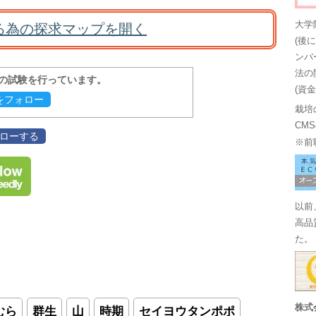
大学
る為の探求マップを開く
(後
ンバ
法の
報の試験を行っています。
(資
evをフォロー
栽培
CM
フォローする
※前
以前
高品
た。
株式
むら
群生
山
時期
セイヨウタンポポ