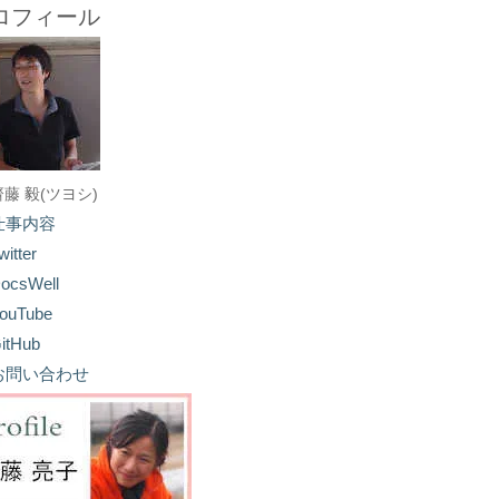
ロフィール
齋藤 毅(ツヨシ)
仕事内容
witter
ocsWell
ouTube
itHub
お問い合わせ