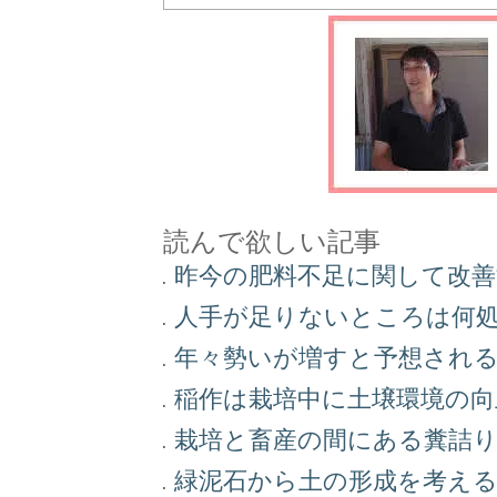
読んで欲しい記事
昨今の肥料不足に関して改
人手が足りないところは何
年々勢いが増すと予想され
稲作は栽培中に土壌環境の
栽培と畜産の間にある糞詰
緑泥石から土の形成を考え