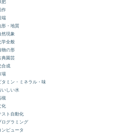
緑肥
稲作
道端
地形・地質
自然現象
化学全般
植物の形
古典園芸
光合成
市場
ビタミン・ミネラル・味
おいしい水
高槻
文化
テスト自動化
プログラミング
コンピュータ