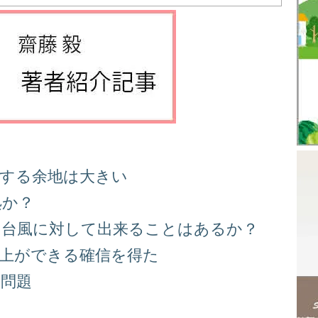
善する余地は大きい
処か？
る台風に対して出来ることはあるか？
向上ができる確信を得た
り問題
る