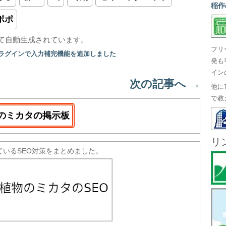
稲作
ポポ
て自動生成されています。
フリ
プラグインで入力補完機能を追加しました
発も
イン
次の記事へ
→
他に
で教
のミカタの掲示板
リ
ているSEO対策をまとめました。