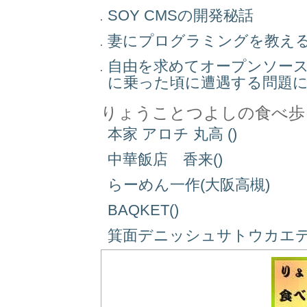
SOY CMSの開発秘話
妻にプログラミングを教え
自由を求めてオープンソー
に乗った頃に遭遇する問題
りょうことつよしの食べ歩
本家 アロチ 丸高 ()
中華飯店 香来()
らーめん一作(大阪高槻)
BAQKET()
箕面デニッシュサトウカエデ