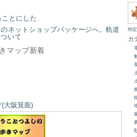
ることにした
スのネットショップパッケージへ。軌道
特
について
カ
きマップ新着
(大阪箕面)