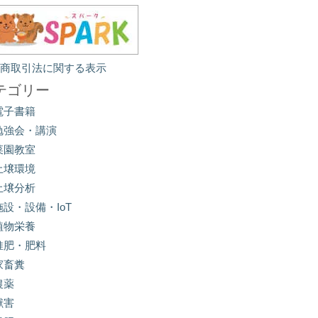
定商取引法に関する表示
テゴリー
電子書籍
勉強会・講演
菜園教室
土壌環境
土壌分析
施設・設備・IoT
植物栄養
堆肥・肥料
家畜糞
農薬
獣害