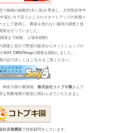
院で植物の細胞学(主に形)を専攻し、大学院在学中
に中退)に今で言うところのスタートアップの初期メ
ーとして参画し、農薬を使わない栽培の調査と技
開発を行っていました。
金調達まで経験。上場未経験)
の調査と並行で野菜の販売からネットショップの
Sの
SOY CMS/Shop
の開発を開始しました。
こちら
職の話で詳しくは
をご覧ください。
、神奈川県の養鶏場、
株式会社コトブキ園
さんで
質な鶏糞堆肥の製造に関わらせていただきまし
会社京都農販
で技術顧問をしています。