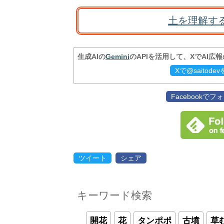
土を理解す
生成AIの
Gemini
のAPIを活用して、XでAI広
Xで@saitod
Facebookで
ツイート
シェア
キーワード検索
開花
花
タンポポ
古墳
草