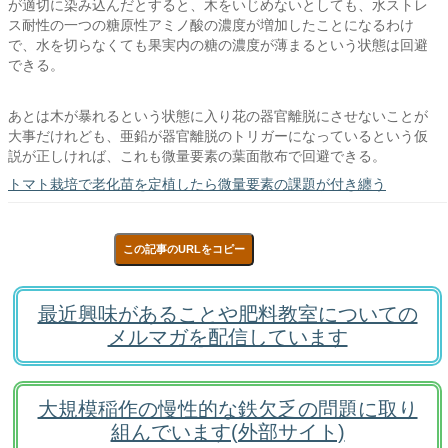
が適切に染み込んだとすると、木をいじめないとしても、水ストレ
ス耐性の一つの糖原性アミノ酸の濃度が増加したことになるわけ
で、水を切らなくても果実内の糖の濃度が薄まるという状態は回避
できる。
あとは木が暴れるという状態に入り花の器官離脱にさせないことが
大事だけれども、亜鉛が器官離脱のトリガーになっているという仮
説が正しければ、これも微量要素の葉面散布で回避できる。
トマト栽培で老化苗を定植したら微量要素の課題が付き纏う
この記事のURLをコピー
最近興味があることや肥料教室についての
メルマガを配信しています
大規模稲作の慢性的な鉄欠乏の問題に取り
組んでいます(外部サイト)