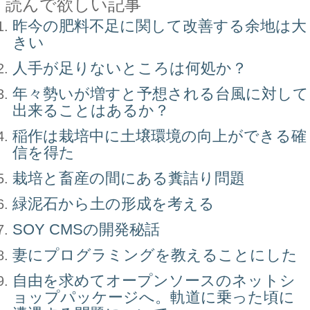
読んで欲しい記事
昨今の肥料不足に関して改善する余地は大
きい
人手が足りないところは何処か？
年々勢いが増すと予想される台風に対して
出来ることはあるか？
稲作は栽培中に土壌環境の向上ができる確
信を得た
栽培と畜産の間にある糞詰り問題
緑泥石から土の形成を考える
SOY CMSの開発秘話
妻にプログラミングを教えることにした
自由を求めてオープンソースのネットシ
ョップパッケージへ。軌道に乗った頃に