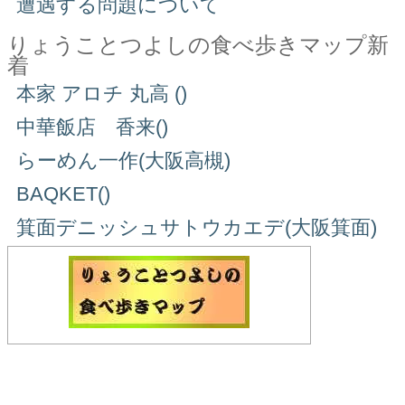
遭遇する問題について
りょうことつよしの食べ歩きマップ新
着
本家 アロチ 丸高 ()
中華飯店 香来()
らーめん一作(大阪高槻)
BAQKET()
箕面デニッシュサトウカエデ(大阪箕面)