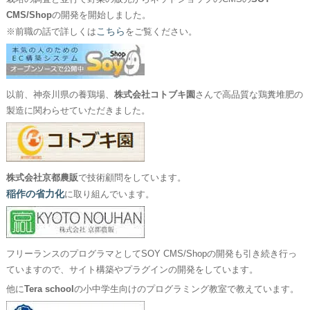
CMS/Shop
の開発を開始しました。
こちら
※前職の話で詳しくは
をご覧ください。
以前、神奈川県の養鶏場、
株式会社コトブキ園
さんで高品質な鶏糞堆肥の
製造に関わらせていただきました。
株式会社京都農販
で技術顧問をしています。
稲作の省力化
に取り組んでいます。
フリーランスのプログラマとしてSOY CMS/Shopの開発も引き続き行っ
ていますので、サイト構築やプラグインの開発をしています。
他に
Tera school
の小中学生向けのプログラミング教室で教えています。