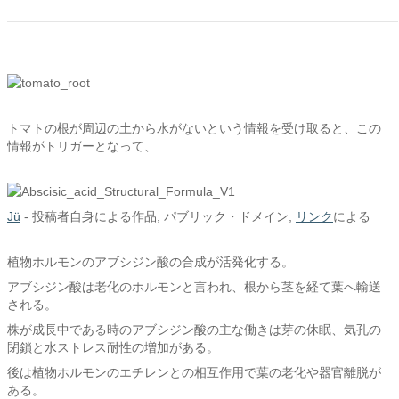
トマトの根が周辺の土から水がないという情報を受け取ると、この
情報がトリガーとなって、
Jü
-
投稿者自身による作品
, パブリック・ドメイン,
リンク
による
植物ホルモンのアブシジン酸の合成が活発化する。
アブシジン酸は老化のホルモンと言われ、根から茎を経て葉へ輸送
される。
株が成長中である時のアブシジン酸の主な働きは芽の休眠、気孔の
閉鎖と水ストレス耐性の増加がある。
後は植物ホルモンのエチレンとの相互作用で葉の老化や器官離脱が
ある。