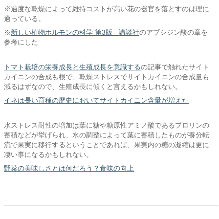
※過度な乾燥によって維持コストが高い花の器官を落とすのは理に
適っている。
※
新しい植物ホルモンの科学 第3版 - 講談社
のアブシジン酸の章を
参考にした
トマト栽培の栄養成長と生殖成長を意識する
の記事で触れたサイト
カイニンの合成も根で、乾燥ストレスでサイトカイニンの合成量も
減るはずなので、生殖成長に傾くと言えるかもしれない。
イネは長い育種の歴史においてサイトカイニン含量が増えた
水ストレス耐性の増加は葉に糖や糖原性アミノ酸であるプロリンの
蓄積などが挙げられ、水の調整によって葉に蓄積したものが養分転
流で果実に移行するということであれば、果実内の糖の凝縮は更に
凄い事になるかもしれない。
野菜の美味しさとは何だろう？食味の向上