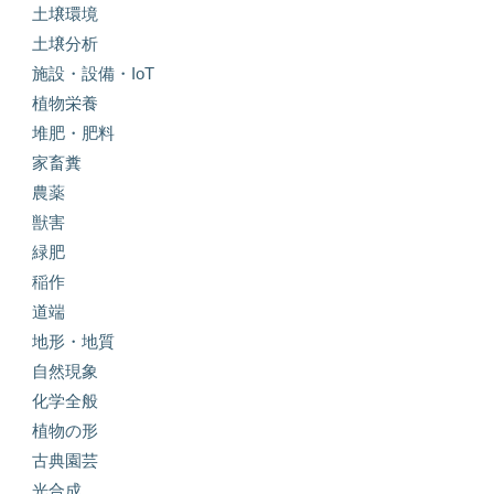
土壌環境
土壌分析
施設・設備・IoT
植物栄養
堆肥・肥料
家畜糞
農薬
獣害
緑肥
稲作
道端
地形・地質
自然現象
化学全般
植物の形
古典園芸
光合成