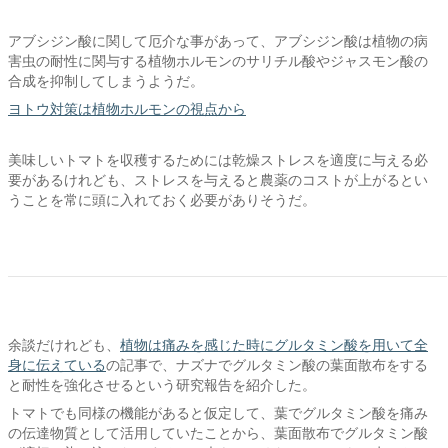
アブシジン酸に関して厄介な事があって、アブシジン酸は植物の病
害虫の耐性に関与する植物ホルモンのサリチル酸やジャスモン酸の
合成を抑制してしまうようだ。
ヨトウ対策は植物ホルモンの視点から
美味しいトマトを収穫するためには乾燥ストレスを適度に与える必
要があるけれども、ストレスを与えると農薬のコストが上がるとい
うことを常に頭に入れておく必要がありそうだ。
余談だけれども、
植物は痛みを感じた時にグルタミン酸を用いて全
身に伝えている
の記事で、ナズナでグルタミン酸の葉面散布をする
と耐性を強化させるという研究報告を紹介した。
トマトでも同様の機能があると仮定して、葉でグルタミン酸を痛み
の伝達物質として活用していたことから、葉面散布でグルタミン酸