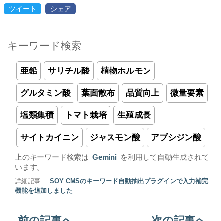
ツイート
シェア
キーワード検索
亜鉛
サリチル酸
植物ホルモン
グルタミン酸
葉面散布
品質向上
微量要素
塩類集積
トマト栽培
生殖成長
サイトカイニン
ジャスモン酸
アブシジン酸
上のキーワード検索は
Gemini
を利用して自動生成されて
います。
詳細記事 :
SOY CMSのキーワード自動抽出プラグインで入力補完
機能を追加しました
←
前の記事へ
次の記事へ
→