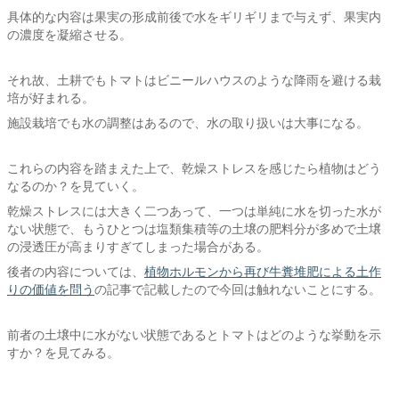
具体的な内容は果実の形成前後で水をギリギリまで与えず、果実内
の濃度を凝縮させる。
それ故、土耕でもトマトはビニールハウスのような降雨を避ける栽
培が好まれる。
施設栽培でも水の調整はあるので、水の取り扱いは大事になる。
これらの内容を踏まえた上で、乾燥ストレスを感じたら植物はどう
なるのか？を見ていく。
乾燥ストレスには大きく二つあって、一つは単純に水を切った水が
ない状態で、もうひとつは塩類集積等の土壌の肥料分が多めで土壌
の浸透圧が高まりすぎてしまった場合がある。
後者の内容については、
植物ホルモンから再び牛糞堆肥による土作
りの価値を問う
の記事で記載したので今回は触れないことにする。
前者の土壌中に水がない状態であるとトマトはどのような挙動を示
すか？を見てみる。