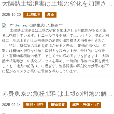
太陽熱土壌消毒は土壌の劣化を加速させる恐れがある
2025-10-20
土壌環境
農薬
/**
Gemini
が自動生成した概要 **/
太陽熱土壌消毒は土壌の劣化を加速させる可能性があると筆
者は指摘しています。ビニールマルチ栽培で土がパサつく現象と同
様に、地温上昇が土壌有機物の消費や団粒構造の消失を引き起こ
し、特に土壌鉱物の風化を促進させると懸念。 鉱物の風化は、初
期には植物へ肥料を供給し保肥力を高めますが、最終的には保肥
力・有機物蓄積能の低下、そして土の締め固まりを招きます。太陽
熱土壌消毒はこの劣化プロセスを早め、一時的に作物の成長を促進
しても「地力の前借り」に過ぎず、連作障害の深刻化や効果の低下
に繋がるリスクが高いと警鐘を鳴らしています。
赤身魚系の魚粉肥料は土壌の問題の解決に向いているはず
2025-09-14
堆肥・肥料
植物栄養
施設・設備・IoT