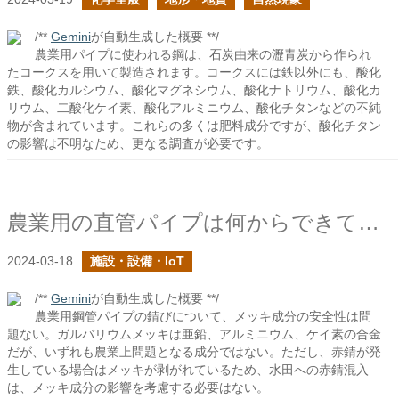
/**
Gemini
が自動生成した概要 **/
農業用パイプに使われる鋼は、石炭由来の瀝青炭から作られ
たコークスを用いて製造されます。コークスには鉄以外にも、酸化
鉄、酸化カルシウム、酸化マグネシウム、酸化ナトリウム、酸化カ
リウム、二酸化ケイ素、酸化アルミニウム、酸化チタンなどの不純
物が含まれています。これらの多くは肥料成分ですが、酸化チタン
の影響は不明なため、更なる調査が必要です。
農業用の直管パイプは何からできている？２
2024-03-18
施設・設備・IoT
/**
Gemini
が自動生成した概要 **/
農業用鋼管パイプの錆びについて、メッキ成分の安全性は問
題ない。ガルバリウムメッキは亜鉛、アルミニウム、ケイ素の合金
だが、いずれも農業上問題となる成分ではない。ただし、赤錆が発
生している場合はメッキが剥がれているため、水田への赤錆混入
は、メッキ成分の影響を考慮する必要はない。