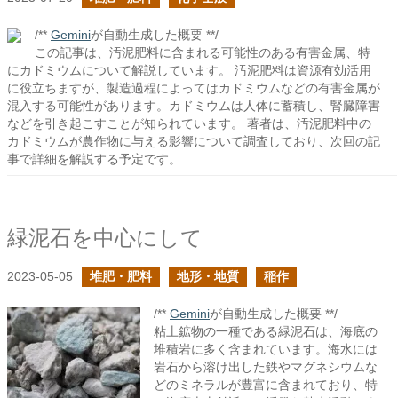
/**
Gemini
が自動生成した概要 **/
この記事は、汚泥肥料に含まれる可能性のある有害金属、特
にカドミウムについて解説しています。 汚泥肥料は資源有効活用
に役立ちますが、製造過程によってはカドミウムなどの有害金属が
混入する可能性があります。カドミウムは人体に蓄積し、腎臓障害
などを引き起こすことが知られています。 著者は、汚泥肥料中の
カドミウムが農作物に与える影響について調査しており、次回の記
事で詳細を解説する予定です。
緑泥石を中心にして
2023-05-05
堆肥・肥料
地形・地質
稲作
/**
Gemini
が自動生成した概要 **/
粘土鉱物の一種である緑泥石は、海底の
堆積岩に多く含まれています。海水には
岩石から溶け出した鉄やマグネシウムな
どのミネラルが豊富に含まれており、特