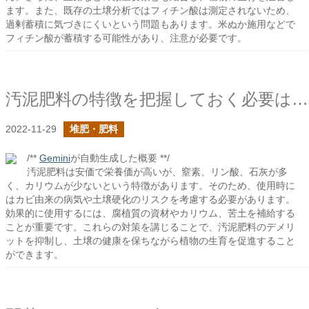
ます。また、既存の土壌分析ではフィチン酸は測定されないため、
過剰蓄積に気づきにくいという問題もあります。米ぬか施用などで
フィチン酸が蓄積する可能性があり、注意が必要です。
汚泥肥料の特徴を把握しておく必要はあるだろう
2022-11-29
堆肥・肥料
/**
Gemini
が自動生成した概要 **/
汚泥肥料は安価で栄養価が高いが、窒素、リン酸、石灰が多
く、カリウムが少ないという特徴があります。そのため、使用時に
はカビ由来の病気や土壌硬化のリスクを考慮する必要があります。
効果的に使用するには、腐植質の資材やカリウム、苦土を補給する
ことが重要です。これらの対策を講じることで、汚泥肥料のデメリ
ットを抑制し、土壌の健康を保ちながら植物の生育を促進すること
ができます。