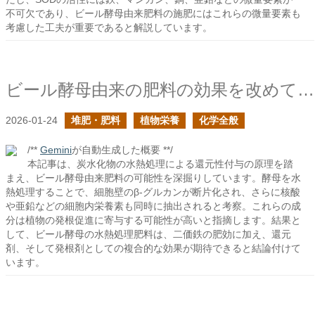
不可欠であり、ビール酵母由来肥料の施肥にはこれらの微量要素も
考慮した工夫が重要であると解説しています。
ビール酵母由来の肥料の効果を改めて考えてみた
2026-01-24
堆肥・肥料
植物栄養
化学全般
/**
Gemini
が自動生成した概要 **/
本記事は、炭水化物の水熱処理による還元性付与の原理を踏
まえ、ビール酵母由来肥料の可能性を深掘りしています。酵母を水
熱処理することで、細胞壁のβ-グルカンが断片化され、さらに核酸
や亜鉛などの細胞内栄養素も同時に抽出されると考察。これらの成
分は植物の発根促進に寄与する可能性が高いと指摘します。結果と
して、ビール酵母の水熱処理肥料は、二価鉄の肥効に加え、還元
剤、そして発根剤としての複合的な効果が期待できると結論付けて
います。