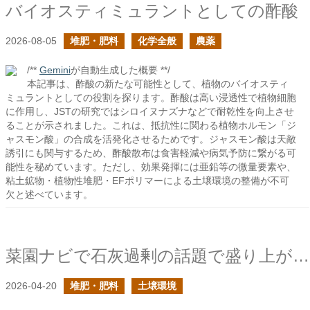
バイオスティミュラントとしての酢酸
2026-08-05
堆肥・肥料
化学全般
農薬
/**
Gemini
が自動生成した概要 **/
本記事は、酢酸の新たな可能性として、植物のバイオスティ
ミュラントとしての役割を探ります。酢酸は高い浸透性で植物細胞
に作用し、JSTの研究ではシロイヌナズナなどで耐乾性を向上させ
ることが示されました。これは、抵抗性に関わる植物ホルモン「ジ
ャスモン酸」の合成を活発化させるためです。ジャスモン酸は天敵
誘引にも関与するため、酢酸散布は食害軽減や病気予防に繋がる可
能性を秘めています。ただし、効果発揮には亜鉛等の微量要素や、
粘土鉱物・植物性堆肥・EFポリマーによる土壌環境の整備が不可
欠と述べています。
菜園ナビで石灰過剰の話題で盛り上がっていて嬉しいの続き
2026-04-20
堆肥・肥料
土壌環境