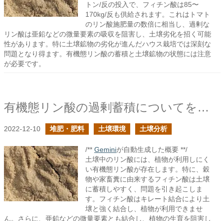
トン/反の投入で、フィチン酸は85〜
170kg/反も供給されます。これはトマト
のリン酸施肥量の数倍に相当し、過剰な
リン酸は亜鉛などの微量要素の吸収を阻害し、土壌劣化を招く可能
性があります。特に土壌鉱物の劣化が進んだハウス栽培では深刻な
問題となり得ます。有機態リン酸の蓄積と土壌鉱物の状態には注意
が必要です。
有機態リン酸の過剰蓄積についてを考える
2022-12-10
堆肥・肥料
土壌環境
土壌分析
/**
Gemini
が自動生成した概要 **/
土壌中のリン酸には、植物が利用しにく
い有機態リン酸が存在します。特に、穀
物や家畜糞に由来するフィチン酸は土壌
に蓄積しやすく、問題を引き起こしま
す。フィチン酸はキレート結合により土
壌と強く結合し、植物が利用できませ
ん。さらに、亜鉛などの微量要素とも結合し、植物の生育を阻害し