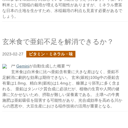
料米として陸稲の栽培が増える可能性がありますが、ミネラル豊富
な日本の土地を生かすため、水稲栽培の利点も見直す必要があるで
しょう。
玄米食で亜鉛不足を解消できるか？
2023-02-27
ビタミン・ミネラル・味
/**
Gemini
が自動生成した概要 **/
玄米食は白米食に比べ亜鉛含有量に大きな差はなく、亜鉛不
足解消に劇的な効果は期待できない。 玄米(穀粒)100g中の亜鉛含
有量は1.8mg、精白米(穀粒)は1.4mgと、糠層より胚乳に多く含ま
れる。 亜鉛はタンパク質合成に必須だが、植物の生育や人間の健
康に欠かせないため、摂取が難しい栄養素である。 土壌への牛糞
施肥は亜鉛吸収を阻害する可能性があり、光合成効率を高める川か
らの恩恵や、大豆生産における稲作技術の活用が重要となる。