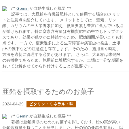
/**
Gemini
が自動生成した概要 **/
記事では、大豆粕を有機質肥料として使用する場合のメリッ
トと注意点を紹介しています。 メリットとしては、窒素、リン
酸、カリウムの三大栄養素に加え、微量要素も豊富に含んでいる点
が挙げられます。特に窒素含有量は有機質肥料の中でもトップクラ
スであり、効果が穏やかに持続するため、肥効期間が長いことも利
点です。 一方で、窒素過多による生育障害や病害虫の発生、土壌
pHの低下などの注意点も存在します。そのため、施用量や時期、
方法を適切に管理する必要があります。 さらに、大豆粕は未発酵
の有機物であるため、施用前に堆肥化するか、土壌に十分な期間を
おいて分解させてから作付けすることが重要です。
亜鉛を摂取するためのお菓子
2024-04-29
ビタミン・ミネラル・味
/**
Gemini
が自動生成した概要 **/
著者は亜鉛摂取のためのお菓子を探しており、松の実が高い
亜鉛含有量を持つことを発見しました。松の実の亜鉛含有量は、以