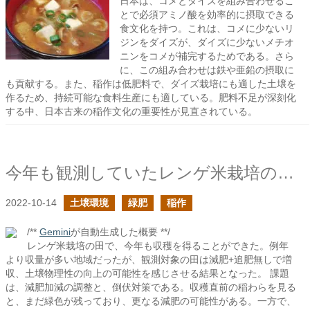
日本は、コメとダイズを組み合わせるこ
とで必須アミノ酸を効率的に摂取できる
食文化を持つ。これは、コメに少ないリ
ジンをダイズが、ダイズに少ないメチオ
ニンをコメが補完するためである。さら
に、この組み合わせは鉄や亜鉛の摂取に
も貢献する。また、稲作は低肥料で、ダイズ栽培にも適した土壌を
作るため、持続可能な食料生産にも適している。肥料不足が深刻化
する中、日本古来の稲作文化の重要性が見直されている。
今年も観測していたレンゲ米栽培の田が無事に収穫を迎えたそうです2022
2022-10-14
土壌環境
緑肥
稲作
/**
Gemini
が自動生成した概要 **/
レンゲ米栽培の田で、今年も収穫を得ることができた。例年
より収量が多い地域だったが、観測対象の田は減肥+追肥無しで増
収、土壌物理性の向上の可能性を感じさせる結果となった。 課題
は、減肥加減の調整と、倒伏対策である。収穫直前の稲わらを見る
と、まだ緑色が残っており、更なる減肥の可能性がある。一方で、