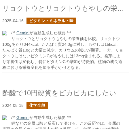
リョクトウとリョクトウもやしの栄養価
2025-04-16
ビタミン・ミネラル・味
/**
Gemini
が自動生成した概要 **/
リョクトウとリョクトウもやしの栄養価を比較。リョクトウ
100gあたり344kcal、たんぱく質24.3gに対し、もやしは15kcal、
たんぱく質1.8gと大幅に減少。カリウムの減少が顕著。一方、リョ
クトウにはないビタミンCがもやしには13mg含まれる。発芽によ
り栄養価は変化し、特にビタミンCの増加が特徴的。植物の成長過
程における栄養変化を知る手がかりとなる。
酢酸で10円硬貨をピカピカにしたい
2024-08-15
化学全般
/**
Gemini
が自動生成した概要 **/
銅などの金属は酸と反応して溶ける。この反応では、金属の