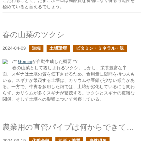
こだわることで、たまごボーロは高品質な食品になり得る可能性を
秘めていると言えるでしょう。
春の山菜のツクシ
2024-04-09
道端
土壌環境
ビタミン・ミネラル・味
/**
Gemini
が自動生成した概要 **/
春の山菜として親しまれるツクシ。しかし、栄養豊富な半
面、スギナは土壌の質を低下させるため、食用量に疑問を持つ人も
いる。スギナが繁茂する土壌は、カリウムや亜鉛が少ない傾向があ
る。一方で、牛糞を多用した畑では、土壌が劣化しているにも関わ
らず、カリウムが多くスギナが繁茂する。ツクシとスギナの複雑な
関係、そして土壌への影響について考察している。
農業用の直管パイプは何からできている？３
2024-03-19
化学全般
地形・地質
自然現象