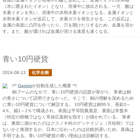
表面の金属イオンが溶液中の酸と反応して、金属イオンの水和物
（水に囲まれたイオン）となり、溶液中に放出される。一方、酸は
水素イオンを失い、溶液中の水和水素イオンとなる。金属イオンと
水和水素イオンが反応して、水素ガスを発生させる。この反応は、
金属の表面に凸凹を作ったり、穴を開けたりするため、金属を溶か
す。また、酸が濃ければ金属が溶ける速度も速くなる。
青い10円硬貨
2024-08-13
化学全般
/**
Gemini
が自動生成した概要 **/
銅ブームのなかで、青い10円硬貨の話題が挙がり、筆者は銅
の青さについて説明できなかった。そこで、銅の理解を深めるため
に青い10円硬貨について解説する。 10円硬貨は銅95％、亜鉛3～
4％、錫1～2％で構成され、表面は平等院鳳凰堂、裏面は常盤木
（特定の樹種ではなく常緑広葉樹を指す）が描かれている。 筆者
は、裏面に描かれたのはクスノキ科のゲッケイジュ（月桂樹）では
ないかと推測するが、日本に伝わったのは比較的遅いため、真偽は
不明である。青い10円硬貨の青い理由は次回解説する。