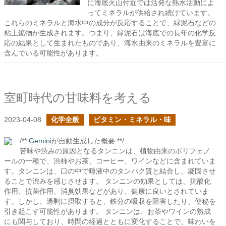
に海底火山付近では活発な熱水活動によ
ってミネラルが供給され続けています。
これらのミネラルと海水中の成分が反応することで、緑泥石などの
粘土鉱物が生成されます。つまり、緑泥石は海底での長年の化学反
応の結果として生まれたものであり、海水由来のミネラルを豊富に
含んでいる可能性があります。
室町時代の甘味料を考える
2023-04-08
化学全般
ビタミン・ミネラル・味
/**
Gemini
が自動生成した概要 **/
苦味や渋みの原因となるタンニンは、植物由来のポリフェノ
ールの一種で、渋柿やお茶、コーヒー、ワインなどに含まれていま
す。タンニンは、口の中で唾液中のタンパク質と結合し、凝固させ
ることで渋みを感じさせます。 タンニンの効果としては、抗酸化
作用、抗菌作用、消臭効果などがあり、健康に良いとされていま
す。しかし、過剰に摂取すると、鉄分の吸収を阻害したり、便秘を
引き起こす可能性があります。 タンニンは、お茶やワインの熟成
にも関与しており、時間の経過とともに変化することで、味わいを