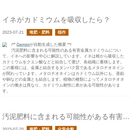
イネがカドミウムを吸収したら？
2023-07-21
堆肥・肥料
稲作
/**
Gemini
が自動生成した概要 **/
汚泥肥料に含まれる可能性のある有害金属カドミウムについ
て、イネへの影響を中心に解説しています。イネは根から吸収した
カドミウムをクエン酸などと結合して運び、各組織に蓄積します。
この蓄積には、金属と結合するタンパク質であるメタロチオネイン
が関わっています。メタロチオネインはカドミウム以外にも、亜鉛
や銅などの金属とも結合します。植物の種類によってメタロチオネ
インの働きは異なり、カドミウム耐性に差がある可能性がありま
す。
汚泥肥料に含まれる可能性がある有害金属のこと
2023-07-20
堆肥・肥料
化学全般