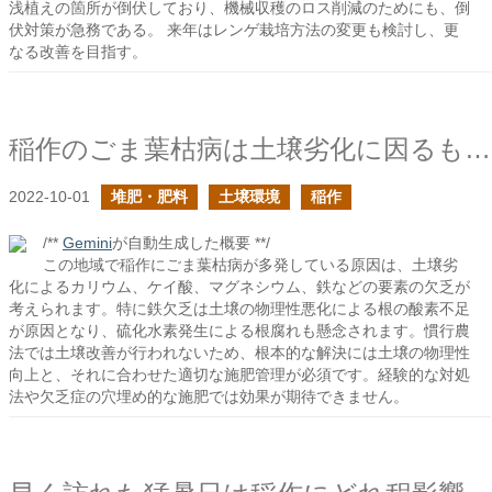
浅植えの箇所が倒伏しており、機械収穫のロス削減のためにも、倒
伏対策が急務である。 来年はレンゲ栽培方法の変更も検討し、更
なる改善を目指す。
稲作のごま葉枯病は土壌劣化に因るものだと考えるとしっくりくる
2022-10-01
堆肥・肥料
土壌環境
稲作
/**
Gemini
が自動生成した概要 **/
この地域で稲作にごま葉枯病が多発している原因は、土壌劣
化によるカリウム、ケイ酸、マグネシウム、鉄などの要素の欠乏が
考えられます。特に鉄欠乏は土壌の物理性悪化による根の酸素不足
が原因となり、硫化水素発生による根腐れも懸念されます。慣行農
法では土壌改善が行われないため、根本的な解決には土壌の物理性
向上と、それに合わせた適切な施肥管理が必須です。経験的な対処
法や欠乏症の穴埋め的な施肥では効果が期待できません。