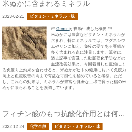
米ぬかに含まれるミネラル
2023-02-21
ビタミン・ミネラル・味
/**
Gemini
が自動生成した概要 **/
米ぬかには豊富なビタミン・ミネラルが
含まれ、特にミネラルでは、マグネシウ
ムやリンに加え、免疫の要である亜鉛が
多く含まれる点に注目します。筆者は、
過去記事で言及した動脈硬化予防などの
血流改善効果と、今回着目した亜鉛によ
る免疫向上効果を合わせると、米ぬかがヒトの健康において免疫力
向上と血流改善の両面で有益な可能性を秘めていると考察。ただ
し、これらの効果は、ミネラルが豊富な健全な土壌で育った稲の米
ぬかに限られることを強調しています。
フィチン酸のもつ抗酸化作用とは何か？
2022-12-24
化学全般
ビタミン・ミネラル・味