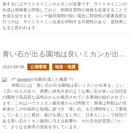
進するにはサイトカイニンホルモンが必要です。サイトカイニンの
合成は発根量と関係しており、初期生育時の発根を促進することで
合成を促せます。レンゲ栽培期間の短い場合に即効性の窒素追肥を
行うのは、サイトカイニン合成を抑制する可能性があり、逆効果に
なると思われます。
青い石が出る園地は良いミカンが出来るという言い伝え
2023-08-08
土壌環境
地形・地質
/**
Gemini
が自動生成した概要 **/
和歌山には「青い石が出る園地は良いミカンが出来る」とい
う言い伝えがあり、実際に緑色片岩のような青い石が多い山頂付近
の園地で高品質な温州みかんが栽培されている事例が紹介されてい
ます。これはハウスミカン栽培者からの情報で、筆者は和歌山の生
産者がこの伝統的な知識に基づき「青い石」を土壌特性として重視
していることに着目。喜びを感じると共に、日本人にとって特別で
ある青い石がミカン栽培に与える影響や、その文化的背景につい
て、さらなる探求の意欲を示しています。