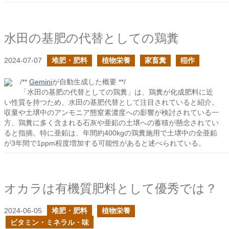
水田の基肥の代替としての鶏糞
2024-07-07
堆肥・肥料
植物栄養
家畜糞
稲作
/**
Gemini
が自動生成した概要 **/
「水田の基肥の代替としての鶏糞」は、鶏糞が化成肥料に近
い性質を持つため、水田の基肥代替として注目されていると紹介。
収量や土壌中のアンモニア態窒素濃度への影響が検討されている一
方、鶏糞に多く含まれる石灰や亜鉛の土壌への蓄積が懸念されてい
ると指摘。特に亜鉛は、年間約400kgの鶏糞施用で土壌中の全亜鉛
が3年間で1ppm程度増加する可能性があると述べられている。
オカラは有機質肥料として優秀では？
2024-06-05
堆肥・肥料
植物栄養
ビタミン・ミネラル・味