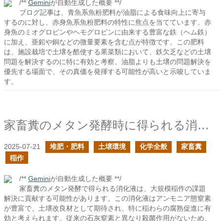
/**
Gemini
が自動生成した概要 **/
ブログ記事は、青魚系魚粉肥料が油脂による食味向上に寄与
するのに対し、赤身魚系魚粉肥料の特性に焦点を当てています。赤
身魚のミオグロビンやヘモグロビンに由来する豊富な鉄（ヘム鉄）
に加え、亜鉛や銅などの微量要素を含む点が特徴です。この肥料
は、施設栽培で土壌を酷使する果菜類において、鉄欠乏などの土壌
問題を解決するのに特に有効と考察。油脂よりも土壌の問題解決を
優先する場面で、その真価を発揮する可能性が高いと示唆していま
す。
家畜糞のメタン発酵時に得られる消化液は大規模稲作の問題を解決する可能性があるのでは？
2025-07-21
堆肥・肥料
土壌環境
化学全般
家畜糞
稲作
/**
Gemini
が自動生成した概要 **/
家畜糞のメタン発酵で得られる消化液は、大規模稲作の課題
解決に貢献する可能性があります。この消化液はアンモニア態窒素
が豊富で、土壌改良材として期待され、特に稲わらの腐熟促進に有
効と考えられます。従来の石灰窒素と異なり殺菌作用がないため、