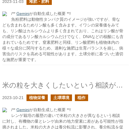
2023-11-03
堆肥・肥料
/**
Gemini
が自動生成した概要 **/
魚粉肥料は動物性タンパク質のイメージが強いですが、骨な
ども含まれるためリン酸も多く含みます。イワシの栄養価をみて
も、リン酸はカルシウムより多く含まれており、これはリン酸が骨
の成分であるリン酸カルシウムだけでなく、DNAなどの核酸にも含
まれているためです。窒素肥料と同様、リン酸肥料も植物体内の
様々な成分に関与するため、過剰な施肥は生育バランスを崩し、病
害虫のリスクを高める可能性があります。土壌分析に基づいた適切
な施肥が重要です。
米の粒を大きくしたいという相談があったの続き
2023-10-21
植物栄養
土壌環境
稲作
/**
Gemini
が自動生成した概要 **/
レンゲ栽培の履歴の違いで米粒の大きさが異なるという相談
に対し、有機物の量とレンゲ由来の地力窒素に差がある可能性が指
摘されました。米粒の大きさは養分転流に影響され、養分転流を促