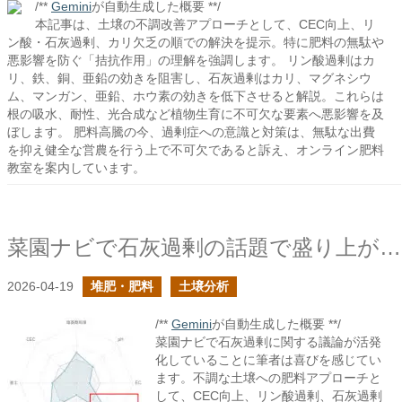
/**
Gemini
が自動生成した概要 **/
本記事は、土壌の不調改善アプローチとして、CEC向上、リ
ン酸・石灰過剰、カリ欠乏の順での解決を提示。特に肥料の無駄や
悪影響を防ぐ「拮抗作用」の理解を強調します。 リン酸過剰はカ
リ、鉄、銅、亜鉛の効きを阻害し、石灰過剰はカリ、マグネシウ
ム、マンガン、亜鉛、ホウ素の効きを低下させると解説。これらは
根の吸水、耐性、光合成など植物生育に不可欠な要素へ悪影響を及
ぼします。 肥料高騰の今、過剰症への意識と対策は、無駄な出費
を抑え健全な営農を行う上で不可欠であると訴え、オンライン肥料
教室を案内しています。
菜園ナビで石灰過剰の話題で盛り上がっていて嬉しい
2026-04-19
堆肥・肥料
土壌分析
/**
Gemini
が自動生成した概要 **/
菜園ナビで石灰過剰に関する議論が活発
化していることに筆者は喜びを感じてい
ます。不調な土壌への肥料アプローチと
して、CEC向上、リン酸過剰、石灰過剰