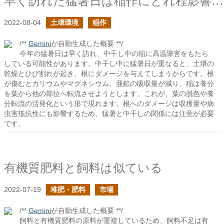
早く訪れた猛暑日は稲作にどれ程影響するか？
2022-08-04
土壌環境
稲作
/**
Gemini
が自動生成した概要 **/
今年の猛暑日は早く訪れ、中干し中の稲に高温障害をもたら
している可能性があります。中干し中に猛暑日が重なると、土壌の
乾燥とひび割れが起き、根にダメージを与えてしまうからです。根
が傷むとカリウムやマグネシウム、亜鉛の吸収量が減り、稲は養分
を葉から他の部位へ転流させようとします。これが、葉の脱色や養
分転流の活発化という形で現れます。根へのダメージは収穫量や病
虫害抵抗性にも影響するため、猛暑と中干しの関係には注意が必要
です。
有機質肥料と飼料は似ている
2022-07-19
堆肥・肥料
市場
/**
Gemini
が自動生成した概要 **/
飼料と有機質肥料の原料が重複しているため、飼料不足は有