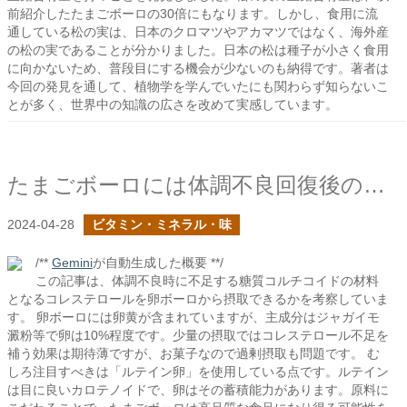
前紹介したたまごボーロの30倍にもなります。しかし、食用に流
通している松の実は、日本のクロマツやアカマツではなく、海外産
の松の実であることが分かりました。日本の松は種子が小さく食用
に向かないため、普段目にする機会が少ないのも納得です。著者は
今回の発見を通して、植物学を学んでいたにも関わらず知らないこ
とが多く、世界中の知識の広さを改めて実感しています。
たまごボーロには体調不良回復後のサプリメントのような可能性はあるか？
2024-04-28
ビタミン・ミネラル・味
/**
Gemini
が自動生成した概要 **/
この記事は、体調不良時に不足する糖質コルチコイドの材料
となるコレステロールを卵ボーロから摂取できるかを考察していま
す。 卵ボーロには卵黄が含まれていますが、主成分はジャガイモ
澱粉等で卵は10%程度です。少量の摂取ではコレステロール不足を
補う効果は期待薄ですが、お菓子なので過剰摂取も問題です。 む
しろ注目すべきは「ルテイン卵」を使用している点です。ルテイン
は目に良いカロテノイドで、卵はその蓄積能力があります。原料に