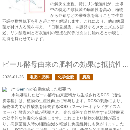
の解決を重視。特にリン酸過剰が、土壌
中の特定の糸状菌の病原性を高め、植物
から亜鉛などの栄養素を奪うことで生育
不調や耐性低下を引き起こすと解説します。これにより、他の病原
菌が付け入る隙を与え、「日和見感染」を誘発するメカニズムを詳
述。リン酸過剰と石灰過剰の密接な関係は次回に触れると示唆し、
期待を持たせています。
ビール酵母由来の肥料の効果は抵抗性を高めること
2026-01-26
堆肥・肥料
化学全般
農薬
/**
Gemini
が自動生成した概要 **/
水熱処理したビール酵母由来肥料から生成されるRCS（活性
炭素種）は、植物の生産性向上に寄与します。RCSの刺激により、
植物体内で活性酸素を除去するSOD（スーパーオキシドディスム
ターゼ）酵素の合成が誘導され、光合成等で自然発生する活性酸素
の効率的な無毒化を促進します。これにより植物の抵抗性が高ま
り、病原菌侵入時の細胞自滅を軽減し免疫維持にも繋がります。た
だし、SODの活性には鉄、マンガン、銅、亜鉛などの微量要素が