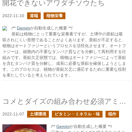
開花できないアワダチソウたち
2022-11-10
道端
植物栄養
/**
Gemini
が自動生成した概要 **/
亜鉛は植物にとって重要な栄養素ですが、土壌中の亜鉛は吸
収されにくい形態であることがよくあります。亜鉛が不足すると、
植物はオートファジーというプロセスを活性化させます。オートフ
ァジーは、細胞内の不要なタンパク質などを分解して再利用する仕
組みです。亜鉛欠乏状態では、植物はオートファジーによって亜鉛
を含むタンパク質を分解し、成長に必要な亜鉛を確保しようとしま
す。このプロセスは、植物が亜鉛欠乏に適応するために重要な役割
を果たしていると考えられています。
コメとダイズの組み合わせ必須アミノ酸を摂取
2022-11-07
土壌環境
ビタミン・ミネラル・味
稲作
/**
Gemini
が自動生成した概要 **/