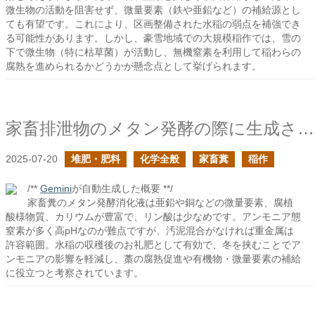
微生物の活動を阻害せず、微量要素（鉄や亜鉛など）の補給源とし
ても有望です。これにより、区画整備された水稲の弱点を補強でき
る可能性があります。しかし、豪雪地域での大規模稲作では、雪の
下で微生物（特に枯草菌）が活動し、無機窒素を利用して稲わらの
腐熟を進められるかどうかが懸念点として挙げられます。
家畜排泄物のメタン発酵の際に生成される消化液で沈殿しやすい金属は残るか？の続き
2025-07-20
堆肥・肥料
化学全般
家畜糞
稲作
/**
Gemini
が自動生成した概要 **/
家畜糞のメタン発酵消化液は亜鉛や銅などの微量要素、腐植
酸様物質、カリウムが豊富で、リン酸は少なめです。アンモニア態
窒素が多く高pHなのが難点ですが、汚泥混合がなければ重金属は
許容範囲。水稲の収穫後のお礼肥として有効で、冬を挟むことでア
ンモニアの影響を軽減し、藁の腐熟促進や有機物・微量要素の補給
に役立つと考察されています。