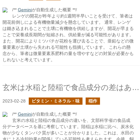
/**
Gemini
が自動生成した概要 **/
レンゲの開花が昨年より約1週間半早いことを受けて、筆者は
開花前倒しによる有機物量減少を懸念しています。 通常、レンゲ
は鋤き込まれることで土壌に有機物を供給しますが、開花が早まる
ことで栄養成長期間が短縮され、供給量が減る可能性があります。
また、開花によりミツバチが花粉を運び去ることで、亜鉛などの微
量要素が土壌から失われる可能性も指摘しています。 これらの懸
念から、筆者は微量要素系肥料の量を増やすなどの対策が必要かも
しれないと考えています。
玄米は水稲と陸稲で食品成分の差はあるのか？
2023-02-28
ビタミン・ミネラル・味
稲作
/**
Gemini
が自動生成した概要 **/
玄米の水稲と陸稲の食品成分の違いを、文部科学省の食品成
分データベースを基に考察しています。陸稲は水稲に比べ、炭水化
物が少なくタンパク質が多いことが分かりました。これは、水田の
水による冷却効果が関係している可能性も考えられます。今後、飼