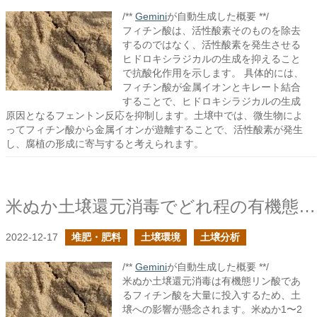
/**
Gemini
が自動生成した概要 **/
フィチン酸は、活性酸素そのものを除去
するのではなく、活性酸素を発生させる
ヒドロキシラジカルの生成を抑えること
で抗酸化作用を示します。 具体的には、
フィチン酸が金属イオンとキレート結合
することで、ヒドロキシラジカルの生成
原因となるフェントン反応を抑制します。土壌中では、微生物によ
ってフィチン酸から金属イオンが遊離することで、活性酸素が発生
し、腐植の形成に寄与すると考えられます。
米ぬか土壌還元消毒でどれ程の有機態リン酸が投入されるか？
2022-12-17
堆肥・肥料
土壌環境
土壌分析
/**
Gemini
が自動生成した概要 **/
米ぬか土壌還元消毒は有機態リン酸であ
るフィチン酸を大量に投入するため、土
壌への影響が懸念されます。米ぬか1〜2