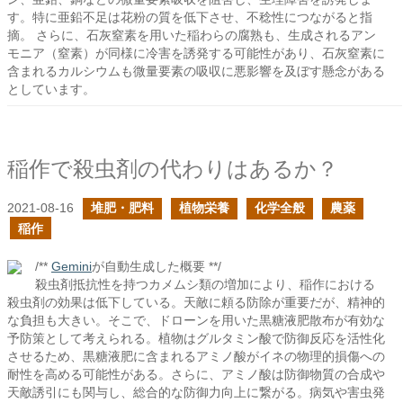
す。特に亜鉛不足は花粉の質を低下させ、不稔性につながると指
摘。 さらに、石灰窒素を用いた稲わらの腐熟も、生成されるアン
モニア（窒素）が同様に冷害を誘発する可能性があり、石灰窒素に
含まれるカルシウムも微量要素の吸収に悪影響を及ぼす懸念がある
としています。
稲作で殺虫剤の代わりはあるか？
2021-08-16
堆肥・肥料
植物栄養
化学全般
農薬
稲作
/**
Gemini
が自動生成した概要 **/
殺虫剤抵抗性を持つカメムシ類の増加により、稲作における
殺虫剤の効果は低下している。天敵に頼る防除が重要だが、精神的
な負担も大きい。そこで、ドローンを用いた黒糖液肥散布が有効な
予防策として考えられる。植物はグルタミン酸で防御反応を活性化
させるため、黒糖液肥に含まれるアミノ酸がイネの物理的損傷への
耐性を高める可能性がある。さらに、アミノ酸は防御物質の合成や
天敵誘引にも関与し、総合的な防御力向上に繋がる。病気や害虫発