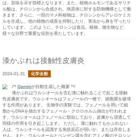
は、旨味を示す指標となります。また、植物ホルモンであるサリチ
ル酸は、チロシンから合成され、病原体に対する防御機構として働
きます。さらに、一部のマメ科植物は、チロシンからアレロケミカ
ルを生成し、他の植物の成長を抑制したり、害虫から身を守ったり
しています。 このように、チロシンは食品、植物、微生物など、
様々な分野で重要な役割を果たしています。
漆かぶれは接触性皮膚炎
2024-01-31
化学全般
/**
Gemini
が自動生成した概要 **/
漆かぶれはウルシオールを含む漆に触れることで起こる接触
性皮膚炎です。ウルシオールはフェノールの一種で、細胞膜を破壊
する作用があります。 生物学の実験では、フェノールを用いて細
胞からDNAを抽出するフェノール・クロロホルム抽出が行われま
す。ウルシオールはフェノールに類似しており、皮膚から浸透して
同様の作用を引き起こします。 ただし、漆に触れてもかぶれない
人は、ウルシオールを認識する免疫反応が弱いか、または存在しま
せん。また、ウルシオールとベンゼン環を含むアミノ酸のチロシン