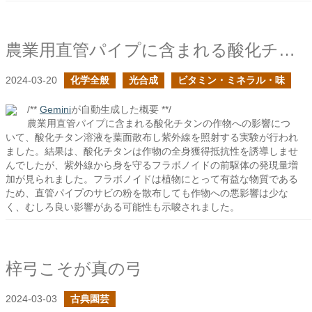
農業用直管パイプに含まれる酸化チタンは作物に与えても問題ないか？
2024-03-20
化学全般
光合成
ビタミン・ミネラル・味
/**
Gemini
が自動生成した概要 **/
農業用直管パイプに含まれる酸化チタンの作物への影響につ
いて、酸化チタン溶液を葉面散布し紫外線を照射する実験が行われ
ました。結果は、酸化チタンは作物の全身獲得抵抗性を誘導しませ
んでしたが、紫外線から身を守るフラボノイドの前駆体の発現量増
加が見られました。フラボノイドは植物にとって有益な物質である
ため、直管パイプのサビの粉を散布しても作物への悪影響は少な
く、むしろ良い影響がある可能性も示唆されました。
梓弓こそが真の弓
2024-03-03
古典園芸