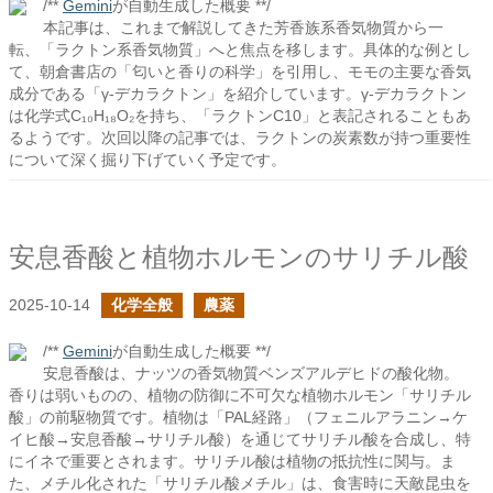
/**
Gemini
が自動生成した概要 **/
本記事は、これまで解説してきた芳香族系香気物質から一
転、「ラクトン系香気物質」へと焦点を移します。具体的な例とし
て、朝倉書店の「匂いと香りの科学」を引用し、モモの主要な香気
成分である「γ-デカラクトン」を紹介しています。γ-デカラクトン
は化学式C₁₀H₁₈O₂を持ち、「ラクトンC10」と表記されることもあ
るようです。次回以降の記事では、ラクトンの炭素数が持つ重要性
について深く掘り下げていく予定です。
安息香酸と植物ホルモンのサリチル酸
2025-10-14
化学全般
農薬
/**
Gemini
が自動生成した概要 **/
安息香酸は、ナッツの香気物質ベンズアルデヒドの酸化物。
香りは弱いものの、植物の防御に不可欠な植物ホルモン「サリチル
酸」の前駆物質です。植物は「PAL経路」（フェニルアラニン→ケ
イヒ酸→安息香酸→サリチル酸）を通じてサリチル酸を合成し、特
にイネで重要とされます。サリチル酸は植物の抵抗性に関与。ま
た、メチル化された「サリチル酸メチル」は、食害時に天敵昆虫を