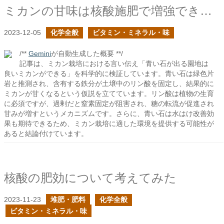
ミカンの甘味は核酸施肥で増強できるか？
2023-12-05
化学全般
ビタミン・ミネラル・味
/**
Gemini
が自動生成した概要 **/
記事は、ミカン栽培における言い伝え「青い石が出る園地は
良いミカンができる」を科学的に検証しています。青い石は緑色片
岩と推測され、含有する鉄分が土壌中のリン酸を固定し、結果的に
ミカンが甘くなるという仮説を立てています。リン酸は植物の生育
に必須ですが、過剰だと窒素固定が阻害され、糖の転流が促進され
甘みが増すというメカニズムです。さらに、青い石は水はけ改善効
果も期待できるため、ミカン栽培に適した環境を提供する可能性が
あると結論付けています。
核酸の肥効について考えてみた
2023-11-23
堆肥・肥料
化学全般
ビタミン・ミネラル・味