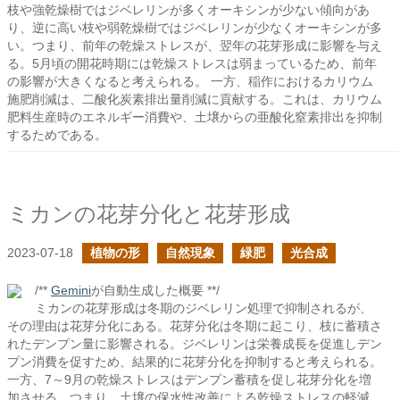
枝や強乾燥樹ではジベレリンが多くオーキシンが少ない傾向があ
り、逆に高い枝や弱乾燥樹ではジベレリンが少なくオーキシンが多
い。つまり、前年の乾燥ストレスが、翌年の花芽形成に影響を与え
る。5月頃の開花時期には乾燥ストレスは弱まっているため、前年
の影響が大きくなると考えられる。 一方、稲作におけるカリウム
施肥削減は、二酸化炭素排出量削減に貢献する。これは、カリウム
肥料生産時のエネルギー消費や、土壌からの亜酸化窒素排出を抑制
するためである。
ミカンの花芽分化と花芽形成
2023-07-18
植物の形
自然現象
緑肥
光合成
/**
Gemini
が自動生成した概要 **/
ミカンの花芽形成は冬期のジベレリン処理で抑制されるが、
その理由は花芽分化にある。花芽分化は冬期に起こり、枝に蓄積さ
れたデンプン量に影響される。ジベレリンは栄養成長を促進しデン
プン消費を促すため、結果的に花芽分化を抑制すると考えられる。
一方、7～9月の乾燥ストレスはデンプン蓄積を促し花芽分化を増
加させる。つまり、土壌の保水性改善による乾燥ストレスの軽減