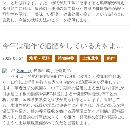
ン」と呼ばれます。また、植物が共生菌に感染すると脂肪酸が増え
る可能性に触れ、殺菌剤不使用の畑で育った野菜の健康効果が高い
可能性を示唆。「美味しい野菜＝健康効果が高い」という仮説にも
言及し、今後の栽培方法のヒントを提供します。
今年は稲作で追肥をしている方をよく見かけるの続き
2022-08-24
堆肥・肥料
植物栄養
土壌環境
稲作
/**
Gemini
が自動生成した概要 **/
今年は一発肥料使用の稲作でも追肥（穂肥）が増加傾向にあ
り、10年以上稲作を行う農家でも初めての追肥事例が発生してい
ます。筆者はその原因を、中干し期間の猛暑による土壌ひび割れが
引き起こす根の損傷や高EC状態による一発肥料の肥効低下と分
析。結果、金属系要素欠乏症状が見られるといいます。追肥して
も、水溶性肥料が緑藻や浮草に優先的に利用され、浮草の繁茂が地
温低下を招き、根の養分吸収を妨げる悪循環に陥ると指摘。肥料高
騰の中、経営的な打撃は大きく、今後は一発肥料の設計が確実に効
くような土壌環境整備が不可欠だと提言します。