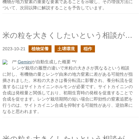
機物が地力窒素の重要な要素であることを示唆し、その増強方法に
ついて、次回以降に解説することを予告しています。
米の粒を大きくしたいという相談があったの続き
2023-10-21
植物栄養
土壌環境
稲作
/**
Gemini
が自動生成した概要 **/
レンゲ栽培の履歴の違いで米粒の大きさが異なるという相談
に対し、有機物の量とレンゲ由来の地力窒素に差がある可能性が指
摘されました。米粒の大きさは養分転流に影響され、養分転流を促
進するにはサイトカイニンホルモンが必要です。サイトカイニンの
合成は発根量と関係しており、初期生育時の発根を促進することで
合成を促せます。レンゲ栽培期間の短い場合に即効性の窒素追肥を
行うのは、サイトカイニン合成を抑制する可能性があり、逆効果に
なると思われます。
米の粒を大きくしたいという相談があった