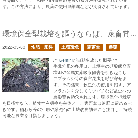
制を防ぐことで、植物の防御反応を高める方法が研究されていま
す。この方法により、農薬の使用量削減などが期待されています。
環境保全型栽培を謳うならば、家畜糞による土作りを止めることから始めるべきだ
2022-03-08
堆肥・肥料
土壌環境
家畜糞
農薬
/**
Gemini
が自動生成した概要 **/
牛糞堆肥の多用は、土壌中の硝酸態窒素
増加や金属要素吸収阻害を引き起こし、
アブラムシ等の食害昆虫を呼び寄せま
す。その結果、殺虫剤の使用を招き、ア
ブラムシを介してミツバチなど益虫への
悪影響も懸念されます。環境保全型栽培
を目指すなら、植物性有機物を主体とし、家畜糞は追肥に留めるべ
きです。稲わら等の活用や緑泥石の土壌改良効果にも注目し、持続
可能な農業を目指しましょう。