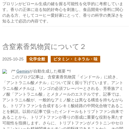
プロリンがピロール生成の鍵を握る可能性を化学的に考察していま
す。香りの正体に迫る知的好奇心を刺激し、食品開発や香料に関心
のある方、そしてコーヒー愛好家にとって、香りの科学の奥深さを
知る上で必読の内容です。
含窒素香気物質について２
2025-10-25
化学全般
ビタミン・ミネラル・味
/**
Gemini
が自動生成した概要 **/
このブログ記事は、含窒素香気物質「インドール」に続き、
「アントラニル酸メチル」について深く掘り下げています。アント
ラニル酸メチルは、リンゴの必須フレーバーとされる、芳香族アミ
ノ酸「アントラニル酸」とメタノールのエステルです。記事では、
アントラニル酸が、一般的なアミノ酸とは異なる構造を持ちながら
も、トリプトファンを合成するシキミ酸経路の中間化合物であるこ
とを解説。以前の記事で扱ったインドールもトリプトファン由来で
あることから、トリプトファンが香りの形成に重要な役割を果たす
可能性を指摘します。さらに、トリプトファンがメラトニンやセロ
トニンといった精神関連ホルモンの前駆体であることから、その関