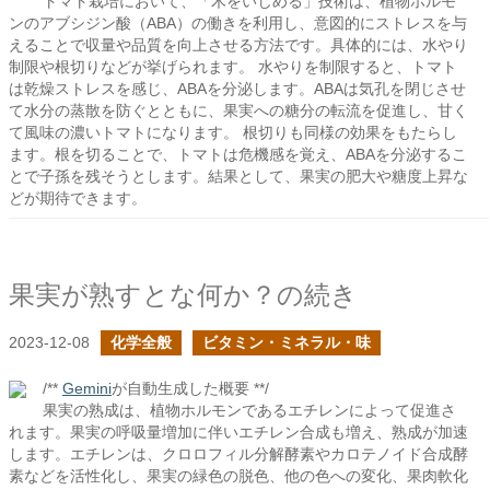
トマト栽培において、「木をいじめる」技術は、植物ホルモ
ンのアブシジン酸（ABA）の働きを利用し、意図的にストレスを与
えることで収量や品質を向上させる方法です。具体的には、水やり
制限や根切りなどが挙げられます。 水やりを制限すると、トマト
は乾燥ストレスを感じ、ABAを分泌します。ABAは気孔を閉じさせ
て水分の蒸散を防ぐとともに、果実への糖分の転流を促進し、甘く
て風味の濃いトマトになります。 根切りも同様の効果をもたらし
ます。根を切ることで、トマトは危機感を覚え、ABAを分泌するこ
とで子孫を残そうとします。結果として、果実の肥大や糖度上昇な
どが期待できます。
果実が熟すとな何か？の続き
2023-12-08
化学全般
ビタミン・ミネラル・味
/**
Gemini
が自動生成した概要 **/
果実の熟成は、植物ホルモンであるエチレンによって促進さ
れます。果実の呼吸量増加に伴いエチレン合成も増え、熟成が加速
します。エチレンは、クロロフィル分解酵素やカロテノイド合成酵
素などを活性化し、果実の緑色の脱色、他の色への変化、果肉軟化