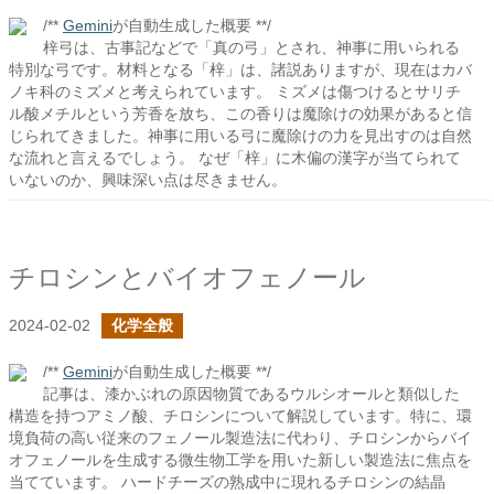
/**
Gemini
が自動生成した概要 **/
梓弓は、古事記などで「真の弓」とされ、神事に用いられる
特別な弓です。材料となる「梓」は、諸説ありますが、現在はカバ
ノキ科のミズメと考えられています。 ミズメは傷つけるとサリチ
ル酸メチルという芳香を放ち、この香りは魔除けの効果があると信
じられてきました。神事に用いる弓に魔除けの力を見出すのは自然
な流れと言えるでしょう。 なぜ「梓」に木偏の漢字が当てられて
いないのか、興味深い点は尽きません。
チロシンとバイオフェノール
2024-02-02
化学全般
/**
Gemini
が自動生成した概要 **/
記事は、漆かぶれの原因物質であるウルシオールと類似した
構造を持つアミノ酸、チロシンについて解説しています。特に、環
境負荷の高い従来のフェノール製造法に代わり、チロシンからバイ
オフェノールを生成する微生物工学を用いた新しい製造法に焦点を
当てています。 ハードチーズの熟成中に現れるチロシンの結晶