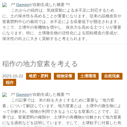
/**
Gemini
が自動生成した概要 **/
これからの稲作は、気候変動による水不足に対応するため
に、土の保水性を高めることが重要になります。従来の品種改良や
窒素肥料中心の栽培では、水不足による収量低下が懸念されます。
そこで、土壌中の有機物を増やし、保水力を高める土づくりが重要
になります。特に、土壌微生物の活性化による団粒構造の形成が、
保水性の向上に大きく貢献すると考えられます。
稲作の地力窒素を考える
2023-10-22
堆肥・肥料
植物栄養
土壌環境
自然現象
稲作
/**
Gemini
が自動生成した概要 **/
この記事では、米の粒を大きくするために重要な「地力窒
素」について解説しています。地力窒素とは、土壌中の微生物によ
って分解され、植物が利用できるようになる窒素のことです。 記
事では、窒素肥料の種類や、土壌中の有機物が分解されて地力窒素
になる過程などを説明しています。そして、土壌粒子に付着した有