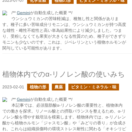
2023-07-07
化学全般
植物の形
ビタミン・ミネラル・味
/**
Gemini
が自動生成した概要 **/
ウンシュウミカンの苦味軽減は、種無し性と関係がありま
す。種子に多い苦味成分リモニンは、ウンシュウミカンが持つ高度
な雄性・雌性不稔性と高い単為結果性により減少しました。つま
り、受粉しなくても果実が大きくなる性質のため、種子ができずリ
モニンも少ないのです。これは、ジベレリンという植物ホルモンが
関与している可能性があります。
植物体内でのα-リノレン酸の使いみち
2023-02-01
植物の形
農薬
ビタミン・ミネラル・味
/**
Gemini
が自動生成した概要 **/
本記事では、必須脂肪酸α-リノレン酸の重要性と、植物体内
での働きを探求。リノール酸との摂取バランスを整えるため、α-リ
ノレン酸を増やす栽培法を模索します。植物体内では、α-リノレン
酸から植物ホルモン「ジャスモン酸」や「みどりの香り」が合成さ
れ、これらは組織損傷時の環境ストレス耐性に関わる「オキシリピ