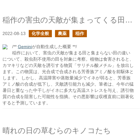
稲作の害虫の天敵が集まってくる田の続き
2022-08-13
化学全般
農薬
稲作
/**
Gemini
が自動生成した概要 **/
稲作において、害虫の天敵が集まる田と集まらない田の違い
について、殺虫剤不使用の田を対象に考察。植物は食害されると、
カマキリなどの天敵を誘引する物質「サリチル酸メチル」を放出し
ます。この物質は、光合成で合成される芳香族アミノ酸を前駆体と
します。 しかし、高温障害や蒸散量減少でイネが弱ると、芳香族
アミノ酸の合成が低下し、天敵誘引能力も減少。筆者は、今年の猛
暑日と重なった中干しがイネに多大な高温ストレスを与え、誘引物
質の合成を阻害した可能性を指摘。その悪影響は収穫直前に顕著化
すると予測しています。
晴れの日の草むらのキノコたち