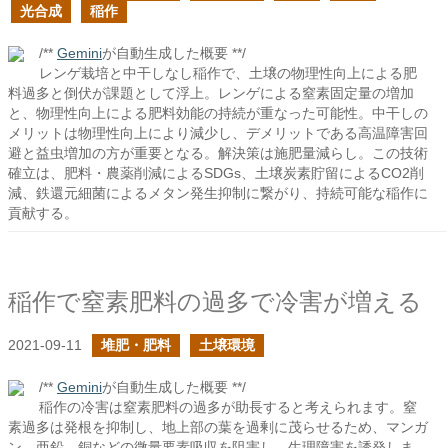
光合成
稲作
/**
Gemini
が自動生成した概要 **/
レンゲ栽培と中干しなし稲作で、土壌の物理性向上による肥
料過多と倒伏が課題として浮上。レンゲによる窒素固定量の増加
と、物理性向上による肥料効能の持続が重なった可能性。中干しの
メリットは物理性向上により減少し、デメリットである高温障害回
避と益虫増加の方が重要となる。解決策は施肥量減らし。この技術
確立は、肥料・農薬削減によるSDGs、土壌炭素貯留によるCO2削
減、鉄還元細菌によるメタン発生抑制に繋がり、持続可能な稲作に
貢献する。
稲作で窒素肥料の過多で冷害が増える
2021-09-11
堆肥・肥料
土壌環境
/**
Gemini
が自動生成した概要 **/
稲作の冷害は窒素肥料の過多が助長すると考えられます。窒
素過多は発根を抑制し、地上部の葉を過剰に茂らせるため、マンガ
ン、亜鉛、銅などの微量要素吸収を阻害し、生理障害を誘発しま