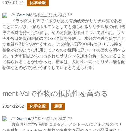
2025-01-21
化学全般
/**
Gemini
が自動生成した概要 **/
ドラッグストアでイボ取り薬の有効成分がサリチル酸である
ことに気づき、植物ホルモンとしても知られるサリチル酸の作用機
序に興味を持った筆者は、その角質軟化作用について調べた。サリ
チル酸は角質細胞間のタンパク質を分解し、水分の浸透を促すこと
で角質を剥がれやすくする。 この強い反応性を持つサリチル酸を
植物がどのように利用しているのか疑問に思い、その歴史を調べる
と、ヤナギ樹皮から抽出されたサリシンを加水分解・酸化すること
で得られることがわかった。植物は、反応性の高いサリチル酸を配
糖体などの形で扱いやすくしていると考えられる。
ment-Valで作物の抵抗性を高める
2024-12-02
化学全般
農薬
/**
Gemini
が自動生成した概要 **/
東京理科大学の研究によると、メントールにアミノ酸のバリ
ンを付加したment-Valが植物の免疫力を高めることが発見された。