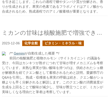
を引き起こします。これらの過程で糖やタンパク質が分解され、香
りが生成されます。果実の色素であるフラボノイドはアミノ酸から
合成されるため、熟成過程でのアミノ酸蓄積が重要となります。
ミカンの甘味は核酸施肥で増強できるか？の続き
2023-12-06
化学全般
ビタミン・ミネラル・味
/**
Gemini
が自動生成した概要 **/
前回の核酸施肥と植物ホルモン（サイトカイニン）の議論を
受け、今回はカンキツが熟すにつれて甘味が増すメカニズムを考察
しています。未熟な果実が強い酸味を持つのは、供給されたショ糖
が解糖系を経てクエン酸として蓄積されるためと説明。愛媛県庁の
Q&Aを引用し、熟成・収穫後も果実の呼吸は続き、クエン酸がショ
糖よりも早く分解されると解説します。このクエン酸の消費速度が
生成を上回ることで酸味が減少し、甘味が際立つことが、ミカンが
美味しくなる理由だと筆者は考察しています。