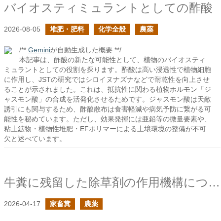
バイオスティミュラントとしての酢酸
2026-08-05
堆肥・肥料
化学全般
農薬
/**
Gemini
が自動生成した概要 **/
本記事は、酢酸の新たな可能性として、植物のバイオスティ
ミュラントとしての役割を探ります。酢酸は高い浸透性で植物細胞
に作用し、JSTの研究ではシロイヌナズナなどで耐乾性を向上させ
ることが示されました。これは、抵抗性に関わる植物ホルモン「ジ
ャスモン酸」の合成を活発化させるためです。ジャスモン酸は天敵
誘引にも関与するため、酢酸散布は食害軽減や病気予防に繋がる可
能性を秘めています。ただし、効果発揮には亜鉛等の微量要素や、
粘土鉱物・植物性堆肥・EFポリマーによる土壌環境の整備が不可
欠と述べています。
牛糞に残留した除草剤の作用機構について
2026-04-17
家畜糞
農薬