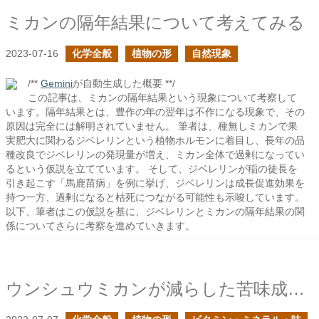
ミカンの隔年結果について考えてみる
2023-07-16
化学全般
植物の形
自然現象
/**
Gemini
が自動生成した概要 **/
この記事は、ミカンの隔年結果という現象について考察して
います。隔年結果とは、豊作の年の翌年は不作になる現象で、その
原因は完全には解明されていません。 筆者は、種無しミカンで果
実肥大に関わるジベレリンという植物ホルモンに着目し、長年の品
種改良でジベレリンの発現量が増え、ミカン全体で過剰になってい
るという仮説を立てています。 そして、ジベレリンが稲の徒長を
引き起こす「馬鹿苗病」を例に挙げ、ジベレリンは成長促進効果を
持つ一方、過剰になると枯死につながる可能性も示唆しています。
以下、筆者はこの仮説を基に、ジベレリンとミカンの隔年結果の関
係についてさらに考察を進めていきます。
ウンシュウミカンが減らした苦味成分は何か？