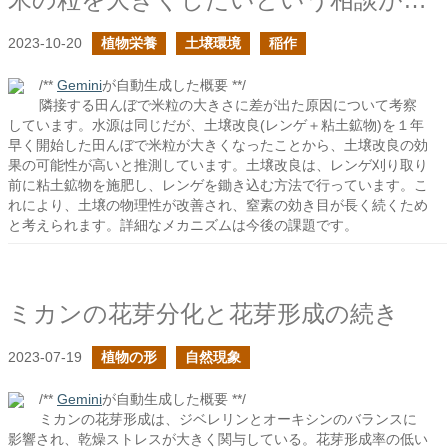
2023-10-20
植物栄養
土壌環境
稲作
/**
Gemini
が自動生成した概要 **/
隣接する田んぼで米粒の大きさに差が出た原因について考察
しています。水源は同じだが、土壌改良(レンゲ＋粘土鉱物)を１年
早く開始した田んぼで米粒が大きくなったことから、土壌改良の効
果の可能性が高いと推測しています。土壌改良は、レンゲ刈り取り
前に粘土鉱物を施肥し、レンゲを鋤き込む方法で行っています。こ
れにより、土壌の物理性が改善され、窒素の効き目が長く続くため
と考えられます。詳細なメカニズムは今後の課題です。
ミカンの花芽分化と花芽形成の続き
2023-07-19
植物の形
自然現象
/**
Gemini
が自動生成した概要 **/
ミカンの花芽形成は、ジベレリンとオーキシンのバランスに
影響され、乾燥ストレスが大きく関与している。花芽形成率の低い