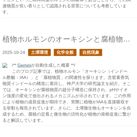
連物質が良い香りとして認識される背景についても考察していま
す。
植物ホルモンのオーキシンと腐植物質の繋がり
2025-10-24
土壌環境
化学全般
自然現象
/**
Gemini
が自動生成した概要 **/
このブログ記事では、植物ホルモン「オーキシン（インドー
ル酢酸：IAA）」と「腐植物質」の関連性を探ります。含窒素香気
物質インドールの構造に着目し、神戸大学の研究論文を紹介。そこ
では、オーキシンが腐植物質の超分子構造に保持され、pHやイオ
ン強度の変化で放出されるメカニズムが示されています。この作用
により植物の成長促進が期待でき、実際に植物がIAAを直接吸収す
る挙動も報告されています。さらに、土壌微生物もオーキシンを合
成するため、腐植の定着と微生物の活性化が植物の発根促進に繋が
ると解説しています。