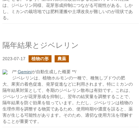
は、ジベレリン同様、花芽形成抑制につながる可能性がある。しか
し、ミカンの栽培地では肥料運搬や土壌改良が難しいのが現状であ
る。
隔年結果とジベレリン
2023-07-17
植物の形
農薬
/**
Gemini
が自動生成した概要 **/
ジベレリンは、植物ホルモンの一種で、種無しブドウの肥
大、果実の着色促進、発芽促進などに利用されます。特にミカンの
隔年結果対策として、冬期のジベレリン散布は有効です。これは、
ジベレリンが花芽形成を抑制し、翌年の結実量を調整することで、
隔年結果を防ぐ効果を狙っています。ただし、ジベレリンは植物の
生理作用を調整する物質であるため、使用時期や濃度を誤ると、薬
害が生じる可能性があります。そのため、適切な使用方法を理解す
ることが重要です。