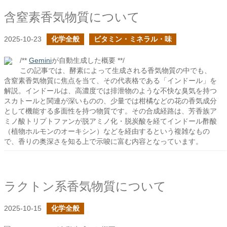
含窒素香気物質について
2025-10-23
化学全般
ビタミン・ミネラル・味
/**
Gemini
が自動生成した概要 **/
この記事では、酵素によって生成される香気物質の中でも、
含窒素香気物質に焦点を当て、その代表格である「インドール」を
解説。インドールは、高濃度では排泄物のような不快な臭気を持つ
スカトールと関連が深いものの、少量では柑橘などの花の香気成分
として機能する多面性を持つ物質です。その合成経路は、芳香族ア
ミノ酸トリプトファンが脱アミノ化・脱炭酸を経てインドール酢酸
（植物ホルモンのオーキシン）などを経由するという複雑なもの
で、香りの奥深さを知る上で示唆に富む内容となっています。
ラクトン系香気物質について
2025-10-15
化学全般