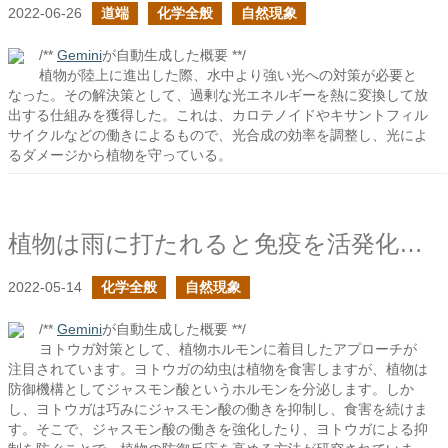
2022-06-26
道端
化学全般
自然現象
/**
Gemini
が自動生成した概要 **/
植物が陸上に進出した際、水中より強い光への対策が必要と
なった。その解決策として、過剰な光エネルギーを熱に変換して放
出する仕組みを獲得した。これは、カロテノイドやキサントフィル
サイクルなどの働きによるもので、光合成の効率を調整し、光によ
るダメージから植物を守っている。
植物は雨に打たれると免疫を活発化するらしい
2022-05-14
化学全般
自然現象
/**
Gemini
が自動生成した概要 **/
ヨトウガ対策として、植物ホルモンに着目したアプローチが
注目されています。ヨトウガの幼虫は植物を食害しますが、植物は
防御機構としてジャスモン酸というホルモンを分泌します。しか
し、ヨトウガは巧みにジャスモン酸の働きを抑制し、食害を続けま
す。そこで、ジャスモン酸の働きを強化したり、ヨトウガによる抑