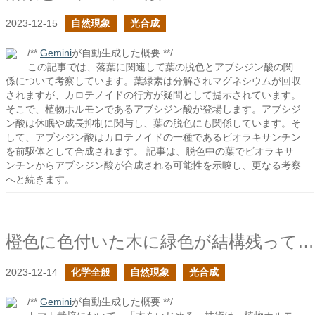
2023-12-15
自然現象
光合成
/**
Gemini
が自動生成した概要 **/
この記事では、落葉に関連して葉の脱色とアブシジン酸の関
係について考察しています。葉緑素は分解されマグネシウムが回収
されますが、カロテノイドの行方が疑問として提示されています。
そこで、植物ホルモンであるアブシジン酸が登場します。アブシジ
ン酸は休眠や成長抑制に関与し、葉の脱色にも関係しています。そ
して、アブシジン酸はカロテノイドの一種であるビオラキサンチン
を前駆体として合成されます。 記事は、脱色中の葉でビオラキサ
ンチンからアブシジン酸が合成される可能性を示唆し、更なる考察
へと続きます。
橙色に色付いた木に緑色が結構残っている
2023-12-14
化学全般
自然現象
光合成
/**
Gemini
が自動生成した概要 **/