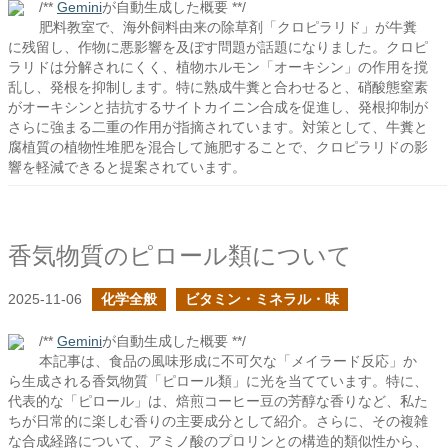
/**
Gemini
が自動生成した概要 **/
肥料教室で、海外飼料由来の除草剤「クロピラリド」が牛糞
に残留し、作物に悪影響を及ぼす問題が話題になりました。クロピ
ラリドは分解されにくく、植物ホルモン「オーキシン」の作用を撹
乱し、発根を抑制します。特に熟成牛糞と合わせると、硝酸態窒素
がオーキシンと拮抗するサイトカイニン合成を促進し、発根抑制が
さらに強まる二重の作用が指摘されています。対策として、牛糞と
腐植質の植物性堆肥を混合して施肥することで、クロピラリドの影
響を軽減できると提案されています。
香気物質のピロール類について
2025-11-06
化学全般
ビタミン・ミネラル・味
/**
Gemini
が自動生成した概要 **/
本記事は、食品の風味形成に不可欠な「メイラード反応」か
ら生成される香気物質「ピロール類」に光を当てています。特に、
代表的な「ピロール」は、焙煎コーヒー豆の芳醇な香りなど、私た
ちが日常的に楽しむ香りの主要成分として紹介。さらに、その複雑
な合成経路について、アミノ酸のプロリンとの構造的類似性から、