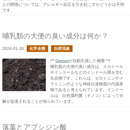
との関係については、アレルギー反応を引き起こすかどうかは不明
です。
哺乳類の大便の臭い成分は何か？
2024-01-20
化学全般
自然現象
/**
Gemini
が自動生成した概要 **/
哺乳類の大便の臭い成分は、スカトール
やインドールなどのインドール環を含む
化合物です。これらは、セロトニンやメ
ラトニンのような神経伝達物質の代謝産
物であると考えられています。インドー
ルは、白色腐朽菌（キノコ）によって分
解が促進されることが知られています。
落葉とアブシジン酸