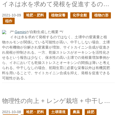
イネは水を求めて発根を促進するのか？
2021-10-09
堆肥・肥料
植物栄養
化学全般
植物の形
稲作
/**
Gemini
が自動生成した概要 **/
イネは水を求めて発根するのではなく、土壌中の窒素量と植
物ホルモンが関係している可能性が高い。中干ししない場合、土壌
中の有機物が分解され窒素量が増加、サイトカイニン合成が促進さ
れ発根が抑制される。一方、乾燥ストレスがオーキシンを活性化さ
せるという報告は少なく、保水性の高い土壌での発根量増加事例か
ら、イネにおいても乾燥ストレスとオーキシンの関係は薄いと考え
られる。中干しなしの場合、初期生育に必要な栄養以外は有機質肥
料を用いることで、サイトカイニン合成を抑え、発根を促進できる
可能性がある。
物理性の向上 + レンゲ栽培 + 中干しなしの稲作の新たに生じた課題
2021-10-08
堆肥・肥料
土壌環境
農薬
緑肥