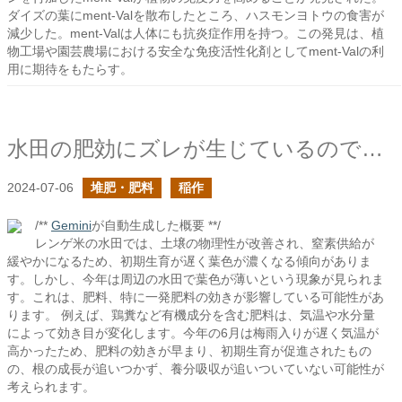
ダイズの葉にment-Valを散布したところ、ハスモンヨトウの食害が
減少した。ment-Valは人体にも抗炎症作用を持つ。この発見は、植
物工場や園芸農場における安全な免疫活性化剤としてment-Valの利
用に期待をもたらす。
水田の肥効にズレが生じているのでは？
2024-07-06
堆肥・肥料
稲作
/**
Gemini
が自動生成した概要 **/
レンゲ米の水田では、土壌の物理性が改善され、窒素供給が
緩やかになるため、初期生育が遅く葉色が濃くなる傾向がありま
す。しかし、今年は周辺の水田で葉色が薄いという現象が見られま
す。これは、肥料、特に一発肥料の効きが影響している可能性があ
ります。 例えば、鶏糞など有機成分を含む肥料は、気温や水分量
によって効き目が変化します。今年の6月は梅雨入りが遅く気温が
高かったため、肥料の効きが早まり、初期生育が促進されたもの
の、根の成長が追いつかず、養分吸収が追いついていない可能性が
考えられます。