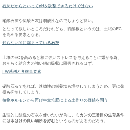
石灰だからといってpHを調整できるわけではない
硝酸石灰や硫酸石灰は弱酸性なのでちょうど良い。
となって欲しいところだけれども、硫酸根というのは、土壌のEC
を高める要素となる。
知らない間に溜まっている石灰
土壌のECを高めると根に強いストレスを与えることに繋がる為、
おそらく結合力の強い銅の吸収は阻害されるはず。
I-W系列と各微量要素
硝酸石灰であれば、速効性の栄養塩も増やしてしまうため、更に発
根も抑制してしまう。
植物ホルモンから再び牛糞堆肥による土作りの価値を問う
生理的に酸性の石灰を使いたいが為に、
ミカンの三番目の生育条件
には水はけの良い場所を好む
というものがあるのだろう。