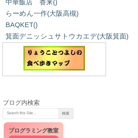
中華飯店 香来()
らーめん一作(大阪高槻)
BAQKET()
箕面デニッシュサトウカエデ(大阪箕面)
ブログ内検索
プログラミング教室