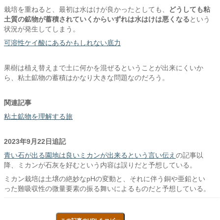
栽培を重ねると、最初は水はけが良かったとしても、
どうしても粘
土質の鉱物が蓄積されていくからいずれは水はけは悪くなる
という
状況が発生してしまう。
可溶性ケイ酸にあるかもしれない底力
果樹は植え替えまで土に何かを混ぜるということが出来にくいか
ら、粘土鉱物の蓄積はかなり大きな問題なのだろう。
関連記事
粘土鉱物を理解する旅
2023年9月22日追記
青い石が出る園地は良いミカンが出来るという言い伝え
の記事以
降、ミカンが石灰を好むという内容は誤りだと予想している。
ミカン栽培は土壌の絶妙なpHの変動と、それに伴う銅や亜鉛とい
った難吸収性の微量要素の振る舞いによるものだと予想している。