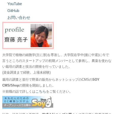
YouTube
GitHub
お問い合わせ
大学院で植物の細胞学(主に形)を専攻し、大学院在学中(後に中退)に今で
言うところのスタートアップの初期メンバーとして参画し、農薬を使わな
い栽培の調査と技法の開発を行っていました。
(資金調達まで経験。上場未経験)
栽培の調査と並行で野菜の販売からネットショップのCMSの
SOY
CMS/Shop
の開発を開始しました。
こちら
※前職の話で詳しくは
をご覧ください。