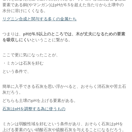
要素である銅(やマンガン)はpHが6.5を超えた当たりから土壌中の
水分に溶けにくくなる。
リグニン合成と関与する多くの金属たち
つまりは、
pHが6.5以上のところでは、木が丈夫になるための要素
を吸収しにくい
ということに繋がる。
ここで更に気になったことが、
・ミカンは石灰を好む
という条件で、
簡単に入手できる石灰を思い浮かべると、おそらく消石灰や苦土石
灰だろう。
どちらも土壌のpHを上げる要素がある。
石灰はpHを調整する為に使うもの
ミカンは弱酸性域を好むという条件があり、おそらく石灰はpHを
上げる要素のない硝酸石灰や硫酸石灰を与えることになるだろう。