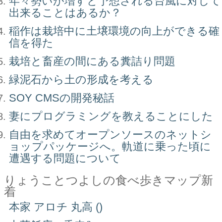
年々勢いが増すと予想される台風に対して
出来ることはあるか？
稲作は栽培中に土壌環境の向上ができる確
信を得た
栽培と畜産の間にある糞詰り問題
緑泥石から土の形成を考える
SOY CMSの開発秘話
妻にプログラミングを教えることにした
自由を求めてオープンソースのネットシ
ョップパッケージへ。軌道に乗った頃に
遭遇する問題について
りょうことつよしの食べ歩きマップ新
着
本家 アロチ 丸高 ()