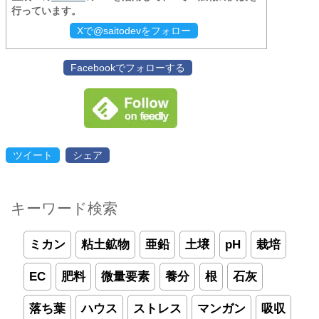
行っています。
Xで@saitodevをフォロー
Facebookでフォローする
ツイート
シェア
キーワード検索
ミカン
粘土鉱物
亜鉛
土壌
pH
栽培
EC
肥料
微量要素
養分
根
石灰
落ち葉
ハウス
ストレス
マンガン
吸収