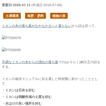
更新日:
2026-07-11
(作成日:
2018-07-06
)
土壌環境
堆肥・肥料
植物の形
ミカンの木の落ち葉がなかなか土へと還らない
から話は戻って、
不調なミカンの木からの漂白の落ち葉
での(おそらく)銅欠乏の話を
する。
ミカンの栽培マニュアルに目を通した時頻繁に挙がったこととし
て、
・ミカンは石灰を好む
・ミカンは弱酸性域の土質を好む
・水はけの良い場所を好む