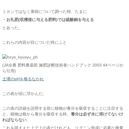
ミカンではなく果樹について調べた時、たまに
・お礼肥(収穫後に与える肥料)では硫酸銅を与える
とあった。
これらの内容が目についた時にふと
(JA全農 肥料農薬部 施肥診断技術者ハンドブック 2003 44ページか
ら引用)
土壌のpHを侮るなかれ
この表が頭に浮かんだ。
この表の詳細を説明する前に植物が養分を吸収することに注目する
と、植物は根から養分を吸収する時、
養分は必ず水に溶けてないけ
ればならない
。
これを踏まえた上で上の表だけれども、リグニン形成に必要な微量