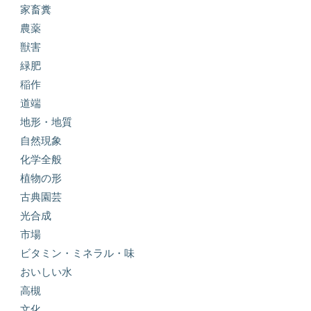
家畜糞
農薬
獣害
緑肥
稲作
道端
地形・地質
自然現象
化学全般
植物の形
古典園芸
光合成
市場
ビタミン・ミネラル・味
おいしい水
高槻
文化