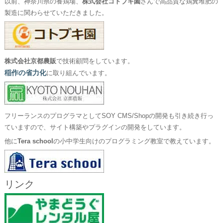
以前、神奈川県の養鶏場、
株式会社コトブキ園
さんで高品質な鶏糞堆肥の
製造に関わらせていただきました。
株式会社京都農販
で技術顧問をしています。
稲作の省力化
に取り組んでいます。
フリーランスのプログラマとしてSOY CMS/Shopの開発も引き続き行っ
ていますので、サイト構築やプラグインの開発をしています。
他に
Tera school
の小中学生向けのプログラミング教室で教えています。
リンク