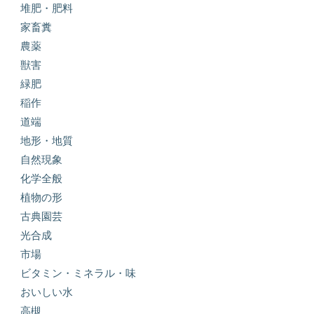
堆肥・肥料
家畜糞
農薬
獣害
緑肥
稲作
道端
地形・地質
自然現象
化学全般
植物の形
古典園芸
光合成
市場
ビタミン・ミネラル・味
おいしい水
高槻