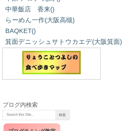
中華飯店 香来()
らーめん一作(大阪高槻)
BAQKET()
箕面デニッシュサトウカエデ(大阪箕面)
ブログ内検索
プログラミング教室