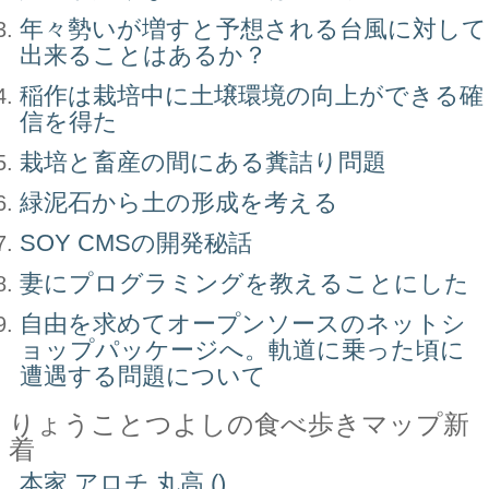
年々勢いが増すと予想される台風に対して
出来ることはあるか？
稲作は栽培中に土壌環境の向上ができる確
信を得た
栽培と畜産の間にある糞詰り問題
緑泥石から土の形成を考える
SOY CMSの開発秘話
妻にプログラミングを教えることにした
自由を求めてオープンソースのネットシ
ョップパッケージへ。軌道に乗った頃に
遭遇する問題について
りょうことつよしの食べ歩きマップ新
着
本家 アロチ 丸高 ()