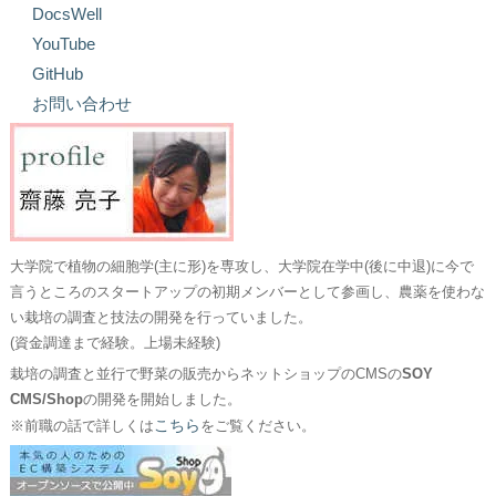
DocsWell
YouTube
GitHub
お問い合わせ
大学院で植物の細胞学(主に形)を専攻し、大学院在学中(後に中退)に今で
言うところのスタートアップの初期メンバーとして参画し、農薬を使わな
い栽培の調査と技法の開発を行っていました。
(資金調達まで経験。上場未経験)
栽培の調査と並行で野菜の販売からネットショップのCMSの
SOY
CMS/Shop
の開発を開始しました。
こちら
※前職の話で詳しくは
をご覧ください。