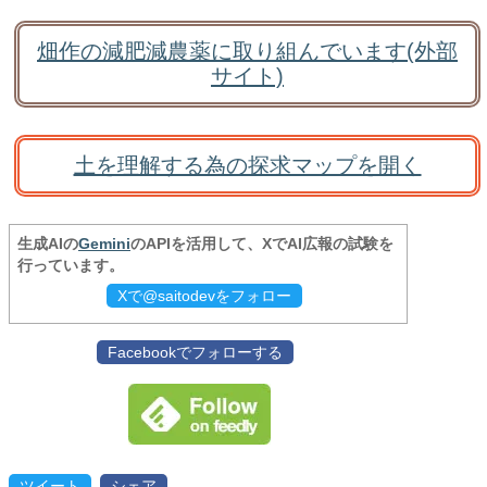
畑作の減肥減農薬に取り組んでいます(外部
サイト)
土を理解する為の探求マップを開く
生成AIの
Gemini
のAPIを活用して、XでAI広報の試験を
行っています。
Xで@saitodevをフォロー
Facebookでフォローする
ツイート
シェア