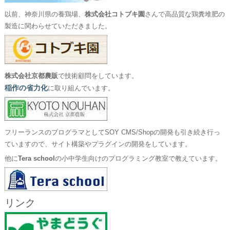
以前、神奈川県の養鶏場、
株式会社コトブキ園
さんで高品質な鶏糞堆肥の
製造に関わらせていただきました。
株式会社京都農販
で技術顧問をしています。
稲作の省力化
に取り組んでいます。
フリーランスのプログラマとしてSOY CMS/Shopの開発も引き続き行っ
ていますので、サイト構築やプラグインの開発をしています。
他に
Tera school
の小中学生向けのプログラミング教室で教えています。
リンク