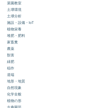
菜園教室
土壌環境
土壌分析
施設・設備・IoT
植物栄養
堆肥・肥料
家畜糞
農薬
獣害
緑肥
稲作
道端
地形・地質
自然現象
化学全般
植物の形
古典園芸