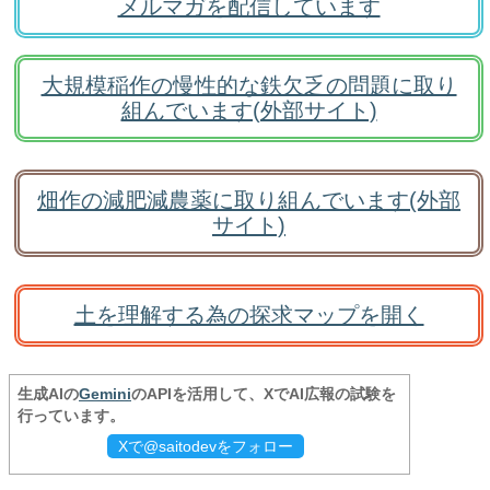
メルマガを配信しています
大規模稲作の慢性的な鉄欠乏の問題に取り
組んでいます(外部サイト)
畑作の減肥減農薬に取り組んでいます(外部
サイト)
土を理解する為の探求マップを開く
生成AIの
Gemini
のAPIを活用して、XでAI広報の試験を
行っています。
Xで@saitodevをフォロー