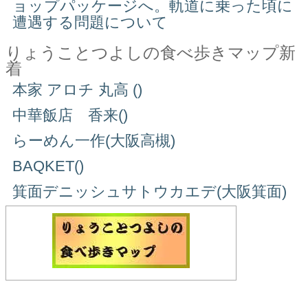
ョップパッケージへ。軌道に乗った頃に
遭遇する問題について
りょうことつよしの食べ歩きマップ新
着
本家 アロチ 丸高 ()
中華飯店 香来()
らーめん一作(大阪高槻)
BAQKET()
箕面デニッシュサトウカエデ(大阪箕面)