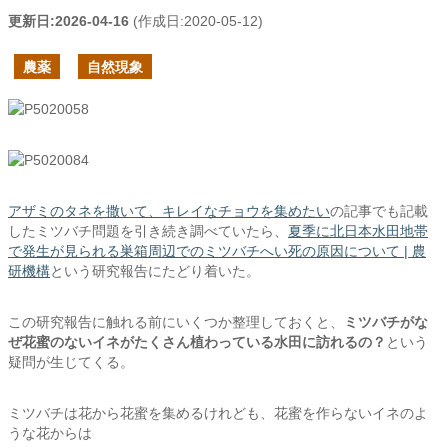
更新日:
2026-04-16
(作成日:
2020-05-12
)
農薬
自然現象
アザミのタネを撒いて、キレイなチョウを集めたい
の記事でも記載
したミツバチ問題を引き続き調べていたら、
夏季に北日本水田地帯
で発生が見られる巣箱周辺でのミツバチへい死の原因について | 農
研機構
という研究報告にたどり着いた。
この研究報告に触れる前にいくつか整理しておくと、
ミツバチがな
ぜ花蜜のないイネがたくさん植わっている水田に訪れるの？
という
疑問が生じてくる。
ミツバチは花から花蜜を集めるけれども、花蜜を作らないイネのよ
うな花からは