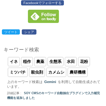
Facebookでフォローする
ツイート
シェア
キーワード検索
イネ
稲作
農薬
生態系
水田
花粉
ミツバチ
殺虫剤
カメムシ
農研機構
上のキーワード検索は
Gemini
を利用して自動生成されて
います。
詳細記事 :
SOY CMSのキーワード自動抽出プラグインで入力補完
機能を追加しました