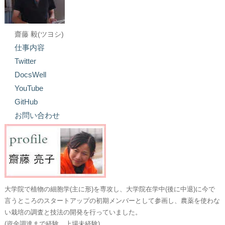
齋藤 毅(ツヨシ)
仕事内容
Twitter
DocsWell
YouTube
GitHub
お問い合わせ
大学院で植物の細胞学(主に形)を専攻し、大学院在学中(後に中退)に今で
言うところのスタートアップの初期メンバーとして参画し、農薬を使わな
い栽培の調査と技法の開発を行っていました。
(資金調達まで経験。上場未経験)