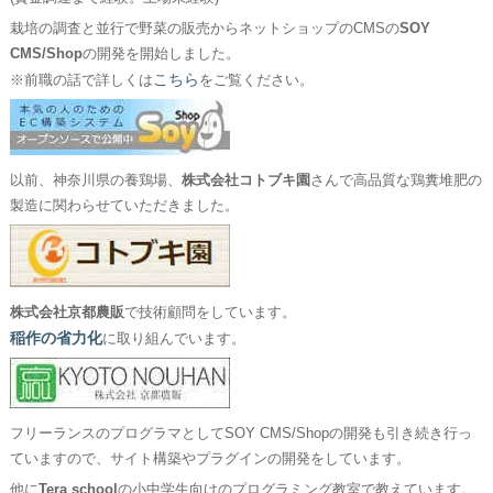
栽培の調査と並行で野菜の販売からネットショップのCMSの
SOY
CMS/Shop
の開発を開始しました。
こちら
※前職の話で詳しくは
をご覧ください。
以前、神奈川県の養鶏場、
株式会社コトブキ園
さんで高品質な鶏糞堆肥の
製造に関わらせていただきました。
株式会社京都農販
で技術顧問をしています。
稲作の省力化
に取り組んでいます。
フリーランスのプログラマとしてSOY CMS/Shopの開発も引き続き行っ
ていますので、サイト構築やプラグインの開発をしています。
他に
Tera school
の小中学生向けのプログラミング教室で教えています。