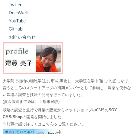
Twitter
DocsWell
YouTube
GitHub
お問い合わせ
大学院で植物の細胞学(主に形)を専攻し、大学院在学中(後に中退)に今で
言うところのスタートアップの初期メンバーとして参画し、農薬を使わな
い栽培の調査と技法の開発を行っていました。
(資金調達まで経験。上場未経験)
栽培の調査と並行で野菜の販売からネットショップのCMSの
SOY
CMS/Shop
の開発を開始しました。
こちら
※前職の話で詳しくは
をご覧ください。