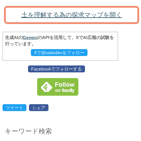
土を理解する為の探求マップを開く
生成AIの
Gemini
のAPIを活用して、XでAI広報の試験を
行っています。
Xで@saitodevをフォロー
Facebookでフォローする
ツイート
シェア
キーワード検索