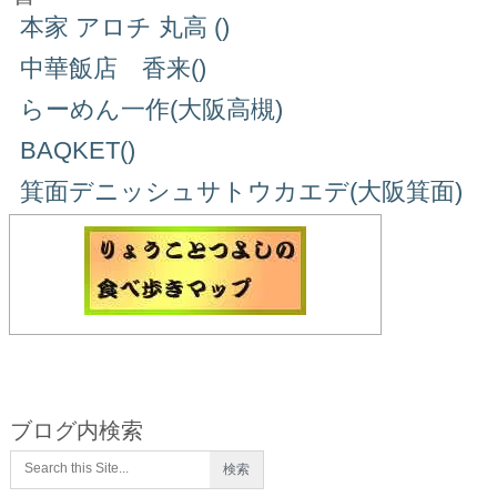
本家 アロチ 丸高 ()
中華飯店 香来()
らーめん一作(大阪高槻)
BAQKET()
箕面デニッシュサトウカエデ(大阪箕面)
ブログ内検索