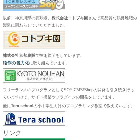
以前、神奈川県の養鶏場、
株式会社コトブキ園
さんで高品質な鶏糞堆肥の
製造に関わらせていただきました。
株式会社京都農販
で技術顧問をしています。
稲作の省力化
に取り組んでいます。
フリーランスのプログラマとしてSOY CMS/Shopの開発も引き続き行っ
ていますので、サイト構築やプラグインの開発をしています。
他に
Tera school
の小中学生向けのプログラミング教室で教えています。
リンク