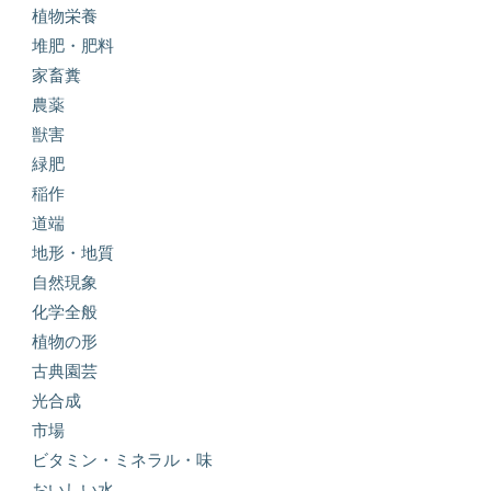
植物栄養
堆肥・肥料
家畜糞
農薬
獣害
緑肥
稲作
道端
地形・地質
自然現象
化学全般
植物の形
古典園芸
光合成
市場
ビタミン・ミネラル・味
おいしい水