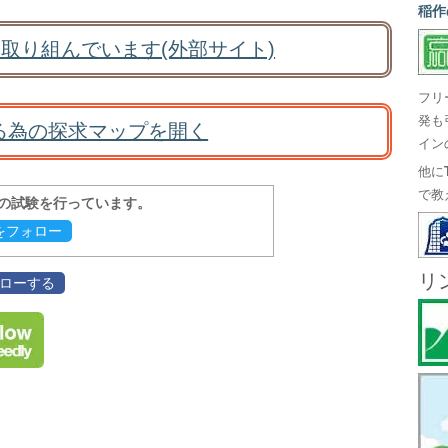
稲作
取り組んでいます(外部サイト)
フリ
発も
る為の探求マップを開く
イン
他に
で教
報の試験を行っています。
evをフォロー
リ
フォローする