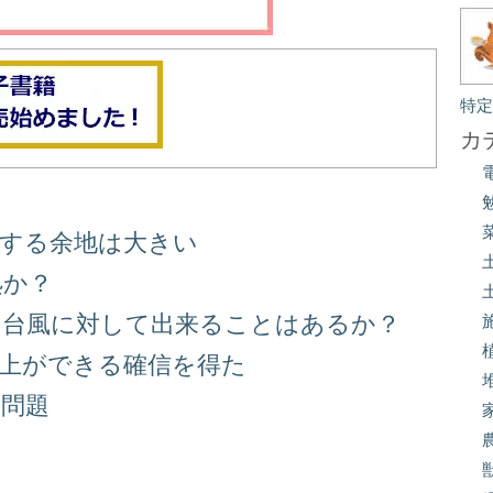
特
カ
善する余地は大きい
処か？
る台風に対して出来ることはあるか？
向上ができる確信を得た
り問題
る