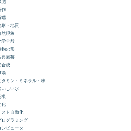
緑肥
稲作
道端
地形・地質
自然現象
化学全般
植物の形
古典園芸
光合成
市場
ビタミン・ミネラル・味
おいしい水
高槻
文化
テスト自動化
プログラミング
コンピュータ