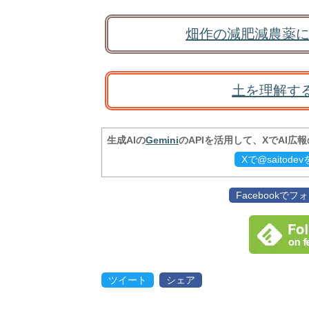
畑作の減肥減農薬に
土を理解す
生成AIの
Gemini
のAPIを活用して、XでAI広
Xで@saitod
Facebookで
ツイート
シェア