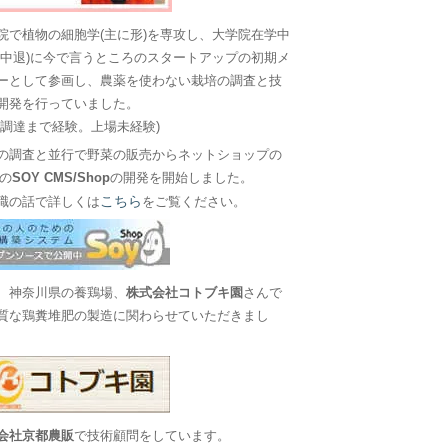
院で植物の細胞学(主に形)を専攻し、大学院在学中
に中退)に今で言うところのスタートアップの初期メ
ーとして参画し、農薬を使わない栽培の調査と技
開発を行っていました。
金調達まで経験。上場未経験)
の調査と並行で野菜の販売からネットショップの
Sの
SOY CMS/Shop
の開発を開始しました。
こちら
職の話で詳しくは
をご覧ください。
、神奈川県の養鶏場、
株式会社コトブキ園
さんで
質な鶏糞堆肥の製造に関わらせていただきまし
会社京都農販
で技術顧問をしています。