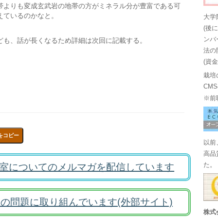
帯よりも変成玄武岩の地帯の方がミネラル分が豊富である可
えているのかなと。
大学
(後
ンバ
ども、話が長くなるため詳細は次回に記載する。
法の
(資
栽培
CM
※前
をコピー
以前
高品
室についてのメルマガを配信しています
た。
の問題に取り組んでいます(外部サイト)
株式