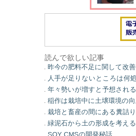
読んで欲しい記事
昨今の肥料不足に関して改
人手が足りないところは何
年々勢いが増すと予想され
稲作は栽培中に土壌環境の
栽培と畜産の間にある糞詰
緑泥石から土の形成を考え
SOY CMSの開発秘話