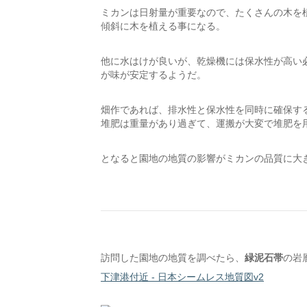
ミカンは日射量が重要なので、たくさんの木を
傾斜に木を植える事になる。
他に水はけが良いが、乾燥機には保水性が高い
が味が安定するようだ。
畑作であれば、排水性と保水性を同時に確保す
堆肥は重量があり過ぎて、運搬が大変で堆肥を
となると園地の地質の影響がミカンの品質に大
訪問した園地の地質を調べたら、
緑泥石帯
の岩
下津港付近 - 日本シームレス地質図v2