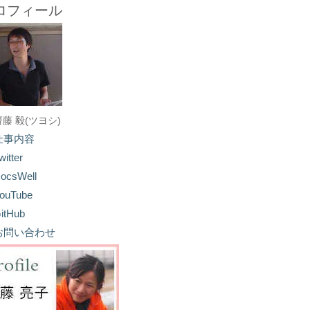
ロフィール
齋藤 毅(ツヨシ)
仕事内容
witter
ocsWell
ouTube
itHub
お問い合わせ