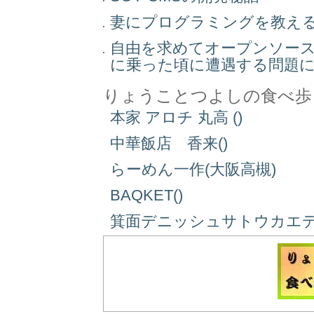
妻にプログラミングを教え
自由を求めてオープンソー
に乗った頃に遭遇する問題
りょうことつよしの食べ歩
本家 アロチ 丸高 ()
中華飯店 香来()
らーめん一作(大阪高槻)
BAQKET()
箕面デニッシュサトウカエデ