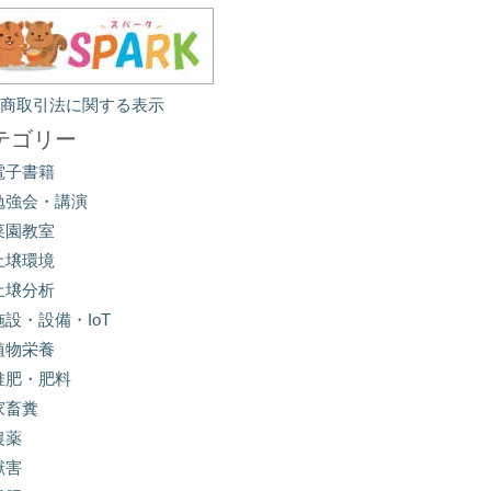
定商取引法に関する表示
テゴリー
電子書籍
勉強会・講演
菜園教室
土壌環境
土壌分析
施設・設備・IoT
植物栄養
堆肥・肥料
家畜糞
農薬
獣害