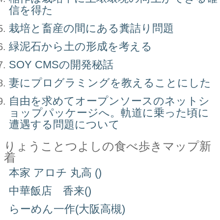
信を得た
栽培と畜産の間にある糞詰り問題
緑泥石から土の形成を考える
SOY CMSの開発秘話
妻にプログラミングを教えることにした
自由を求めてオープンソースのネットシ
ョップパッケージへ。軌道に乗った頃に
遭遇する問題について
りょうことつよしの食べ歩きマップ新
着
本家 アロチ 丸高 ()
中華飯店 香来()
らーめん一作(大阪高槻)