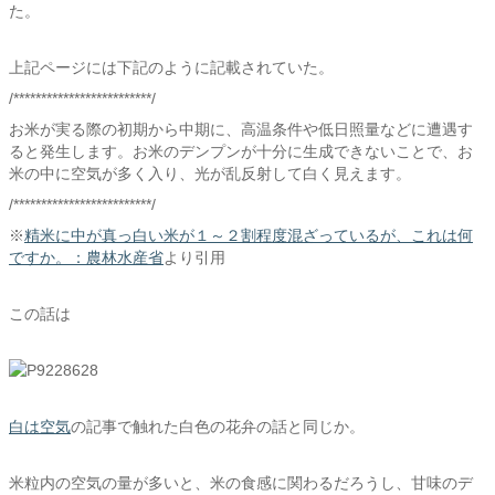
た。
上記ページには下記のように記載されていた。
/*************************/
お米が実る際の初期から中期に、高温条件や低日照量などに遭遇す
ると発生します。お米のデンプンが十分に生成できないことで、お
米の中に空気が多く入り、光が乱反射して白く見えます。
/*************************/
※
精米に中が真っ白い米が１～２割程度混ざっているが、これは何
ですか。：農林水産省
より引用
この話は
白は空気
の記事で触れた白色の花弁の話と同じか。
米粒内の空気の量が多いと、米の食感に関わるだろうし、甘味のデ