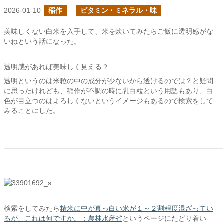
2026-01-10
稲作
ビタミン・ミネラル・味
美味しくない白米を入手して、米を炊いてみたらご飯に透明感がな
いねという話になった。
透明感があれば美味しく見える？
透明というのは米粒の中の成分が少ないから透けるのでは？と疑問
に思ったけれども、稲作が不調の時に乳白粒という用語もあり、白
色が目立つのはよろしくないというイメージもあるので検索をして
みることにした。
検索をしてみたら
精米に中が真っ白い米が１～２割程度混ざってい
るが、これは何ですか。：農林水産省
というページにたどり着い