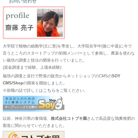
お問い合わせ
大学院で植物の細胞学(主に形)を専攻し、大学院在学中(後に中退)に今で
言うところのスタートアップの初期メンバーとして参画し、農薬を使わな
い栽培の調査と技法の開発を行っていました。
(資金調達まで経験。上場未経験)
栽培の調査と並行で野菜の販売からネットショップのCMSの
SOY
CMS/Shop
の開発を開始しました。
こちら
※前職の話で詳しくは
をご覧ください。
以前、神奈川県の養鶏場、
株式会社コトブキ園
さんで高品質な鶏糞堆肥の
製造に関わらせていただきました。