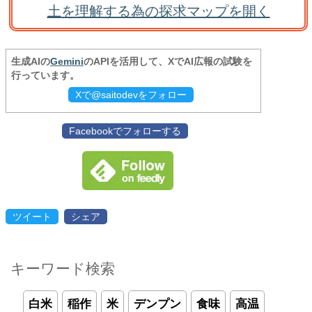
土を理解する為の探求マップを開く
生成AIの
Gemini
のAPIを活用して、XでAI広報の試験を
行っています。
Xで@saitodevをフォロー
Facebookでフォローする
ツイート
シェア
キーワード検索
白米
稲作
米
デンプン
食味
高温