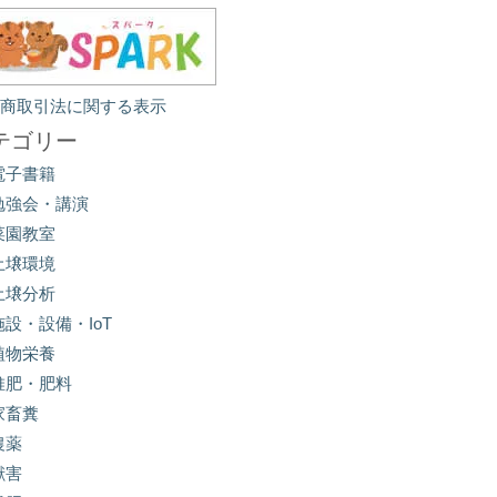
定商取引法に関する表示
テゴリー
電子書籍
勉強会・講演
菜園教室
土壌環境
土壌分析
施設・設備・IoT
植物栄養
堆肥・肥料
家畜糞
農薬
獣害