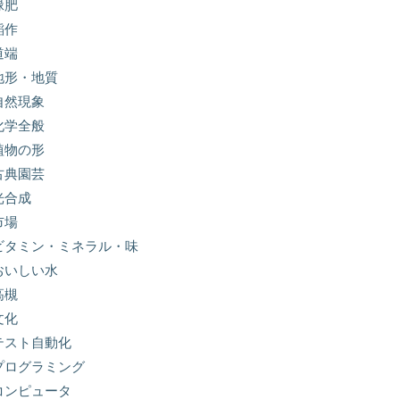
緑肥
稲作
道端
地形・地質
自然現象
化学全般
植物の形
古典園芸
光合成
市場
ビタミン・ミネラル・味
おいしい水
高槻
文化
テスト自動化
プログラミング
コンピュータ