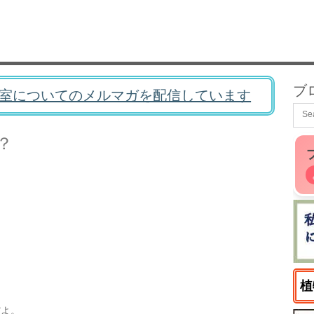
ブ
室についてのメルマガを配信しています
？
植
だよ。