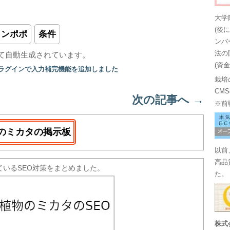
大学
(後
タンポポ
条件
ンバ
法の
て自動生成されています。
(資
プラグインで入力補完機能を追加しました
栽培
CM
次の記事へ
→
※前
のミカタの掲示板
以前
高品
ているSEO対策をまとめました。
た。
株式