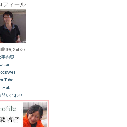
ロフィール
齋藤 毅(ツヨシ)
仕事内容
witter
ocsWell
ouTube
itHub
お問い合わせ