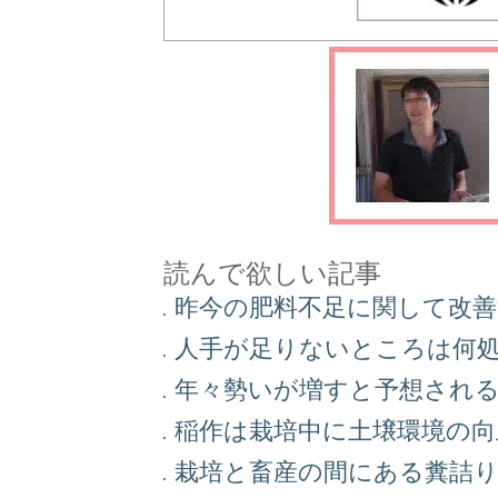
読んで欲しい記事
昨今の肥料不足に関して改
人手が足りないところは何
年々勢いが増すと予想され
稲作は栽培中に土壌環境の
栽培と畜産の間にある糞詰