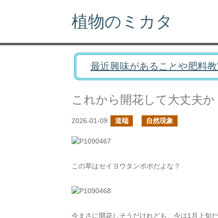
植物のミカタ
最近興味があることや肥料教
これから開花して大丈夫か
2026-01-09
道端
自然現象
この草はセイヨウタンポポだよな？
今まさに開花しそうだけれども、今は1月上旬