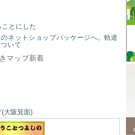
る
ることにした
スのネットショップパッケージへ。軌道
について
きマップ新着
(大阪箕面)