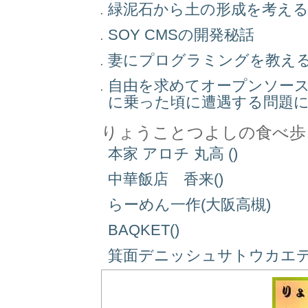
緑泥石から土の形成を考え
SOY CMSの開発秘話
妻にプログラミングを教え
自由を求めてオープンソー
に乗った頃に遭遇する問題
りょうことつよしの食べ歩
本家 アロチ 丸高 ()
中華飯店 香来()
らーめん一作(大阪高槻)
BAQKET()
箕面デニッシュサトウカエデ