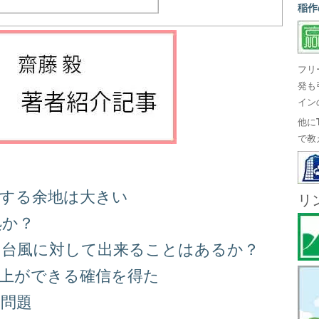
稲作
フリ
発も
イン
他に
で教
善する余地は大きい
リ
処か？
る台風に対して出来ることはあるか？
向上ができる確信を得た
り問題