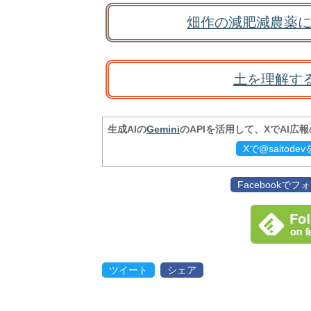
畑作の減肥減農薬に
土を理解す
生成AIの
Gemini
のAPIを活用して、XでAI広
Xで@saitod
Facebookで
ツイート
シェア