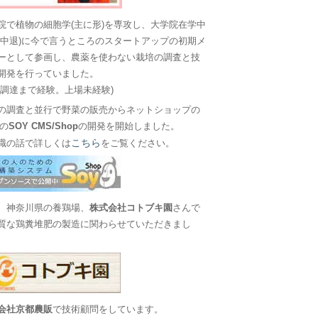
院で植物の細胞学(主に形)を専攻し、大学院在学中
に中退)に今で言うところのスタートアップの初期メ
ーとして参画し、農薬を使わない栽培の調査と技
開発を行っていました。
金調達まで経験。上場未経験)
の調査と並行で野菜の販売からネットショップの
Sの
SOY CMS/Shop
の開発を開始しました。
こちら
職の話で詳しくは
をご覧ください。
、神奈川県の養鶏場、
株式会社コトブキ園
さんで
質な鶏糞堆肥の製造に関わらせていただきまし
会社京都農販
で技術顧問をしています。