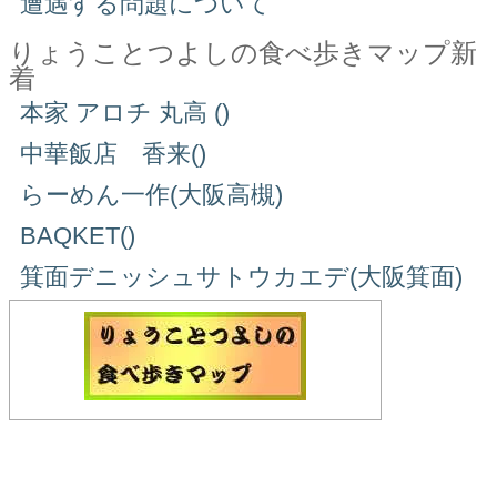
遭遇する問題について
りょうことつよしの食べ歩きマップ新
着
本家 アロチ 丸高 ()
中華飯店 香来()
らーめん一作(大阪高槻)
BAQKET()
箕面デニッシュサトウカエデ(大阪箕面)