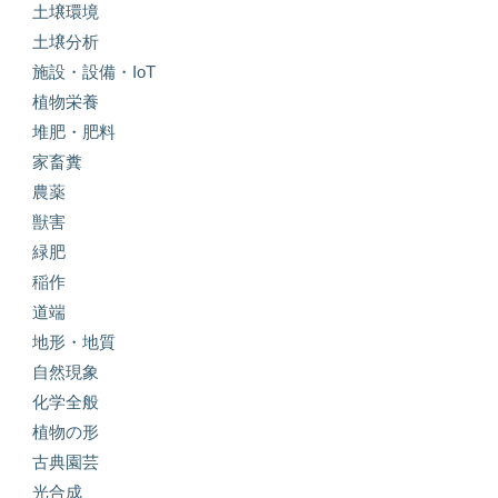
土壌環境
土壌分析
施設・設備・IoT
植物栄養
堆肥・肥料
家畜糞
農薬
獣害
緑肥
稲作
道端
地形・地質
自然現象
化学全般
植物の形
古典園芸
光合成