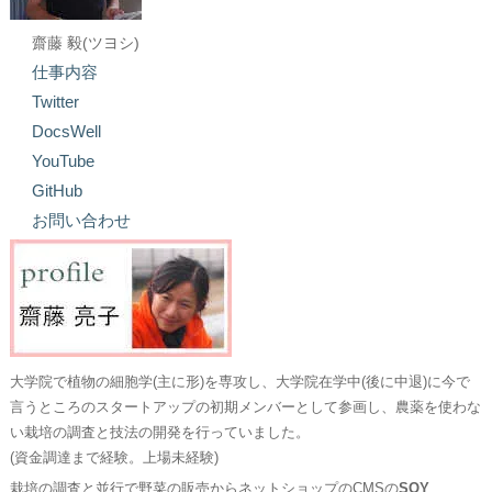
齋藤 毅(ツヨシ)
仕事内容
Twitter
DocsWell
YouTube
GitHub
お問い合わせ
大学院で植物の細胞学(主に形)を専攻し、大学院在学中(後に中退)に今で
言うところのスタートアップの初期メンバーとして参画し、農薬を使わな
い栽培の調査と技法の開発を行っていました。
(資金調達まで経験。上場未経験)
栽培の調査と並行で野菜の販売からネットショップのCMSの
SOY