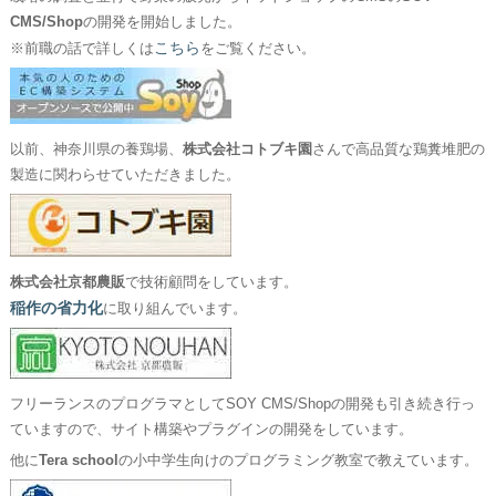
CMS/Shop
の開発を開始しました。
こちら
※前職の話で詳しくは
をご覧ください。
以前、神奈川県の養鶏場、
株式会社コトブキ園
さんで高品質な鶏糞堆肥の
製造に関わらせていただきました。
株式会社京都農販
で技術顧問をしています。
稲作の省力化
に取り組んでいます。
フリーランスのプログラマとしてSOY CMS/Shopの開発も引き続き行っ
ていますので、サイト構築やプラグインの開発をしています。
他に
Tera school
の小中学生向けのプログラミング教室で教えています。