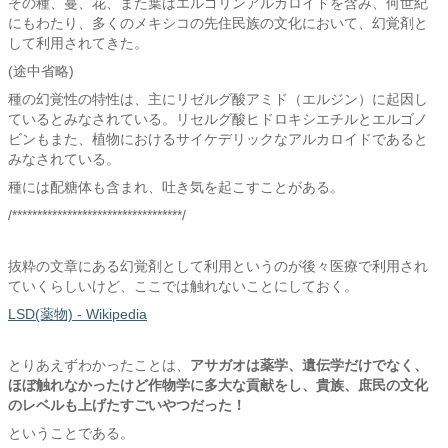
その種、蔓、花、また葉はエルゴリンアルカロイドを含み、何世紀
にもわたり、多くのメキシコの先住民族の文化において、幻覚剤と
して利用されてきた。
(途中省略)
種の幻覚性の特性は、主にリゼルグ酸アミド（エルジン）に起因し
ているとみなされている。リセルグ酸ヒドロキシエチルとエルゴノ
ビンもまた、植物におけるサイケデリックなアルカロイドであると
みなされている。
種には配糖体も含まれ、吐き気を起こすことがある。
/**********************************/
抜粋の文章にある幻覚剤として利用というのが後々医療で利用され
ていくらしいけど、ここでは触れないことにしておく。
LSD(薬物) - Wikipedia
とりあえずわかったことは、
アサガオは薬学、遺伝学だけでなく、
ほぼ触れなかったけど作物学に多大な貢献をし、
貴族、庶民の文化
のレベルも上げたすごいやつだった！
ということである。