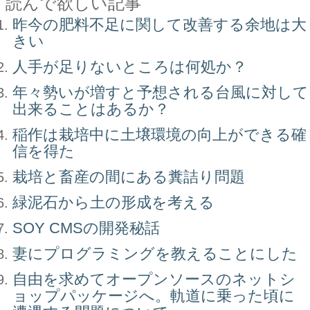
読んで欲しい記事
昨今の肥料不足に関して改善する余地は大
きい
人手が足りないところは何処か？
年々勢いが増すと予想される台風に対して
出来ることはあるか？
稲作は栽培中に土壌環境の向上ができる確
信を得た
栽培と畜産の間にある糞詰り問題
緑泥石から土の形成を考える
SOY CMSの開発秘話
妻にプログラミングを教えることにした
自由を求めてオープンソースのネットシ
ョップパッケージへ。軌道に乗った頃に