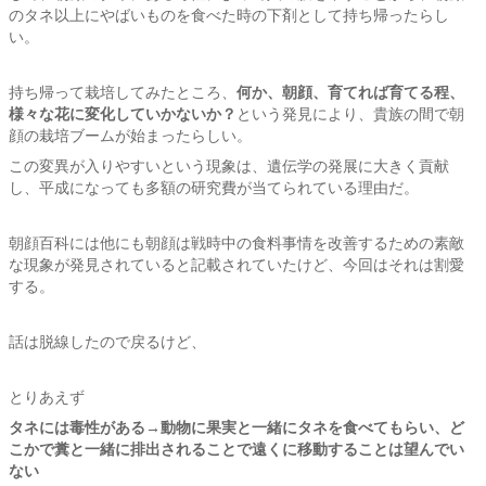
のタネ以上にやばいものを食べた時の下剤として持ち帰ったらし
い。
持ち帰って栽培してみたところ、
何か、朝顔、育てれば育てる程、
様々な花に変化していかないか？
という発見により、貴族の間で朝
顔の栽培ブームが始まったらしい。
この変異が入りやすいという現象は、遺伝学の発展に大きく貢献
し、平成になっても多額の研究費が当てられている理由だ。
朝顔百科には他にも朝顔は戦時中の食料事情を改善するための素敵
な現象が発見されていると記載されていたけど、今回はそれは割愛
する。
話は脱線したので戻るけど、
とりあえず
タネには毒性がある→動物に果実と一緒にタネを食べてもらい、ど
こかで糞と一緒に排出されることで遠くに移動することは望んでい
ない