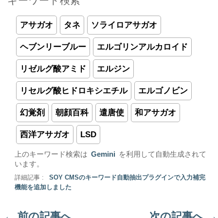
キーワード検索
アサガオ
タネ
ソライロアサガオ
ヘブンリーブルー
エルゴリンアルカロイド
リゼルグ酸アミド
エルジン
リセルグ酸ヒドロキシエチル
エルゴノビン
幻覚剤
朝顔百科
遣唐使
和アサガオ
西洋アサガオ
LSD
上のキーワード検索は
Gemini
を利用して自動生成されて
います。
詳細記事 :
SOY CMSのキーワード自動抽出プラグインで入力補完
機能を追加しました
←
前の記事へ
次の記事へ
→