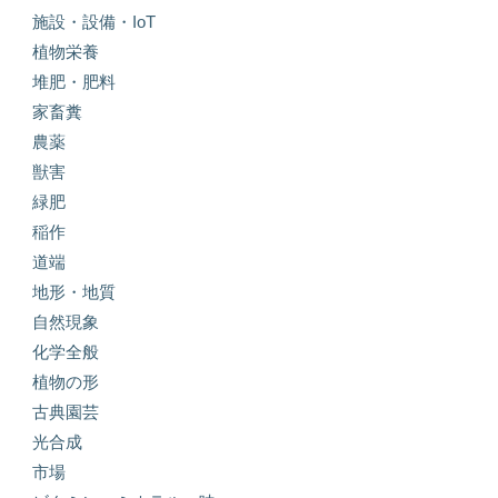
施設・設備・IoT
植物栄養
堆肥・肥料
家畜糞
農薬
獣害
緑肥
稲作
道端
地形・地質
自然現象
化学全般
植物の形
古典園芸
光合成
市場