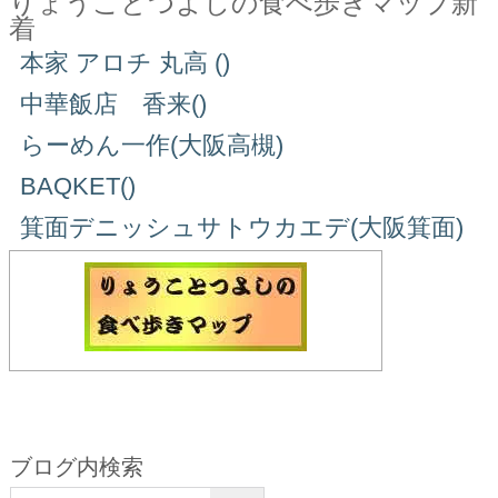
りょうことつよしの食べ歩きマップ新
着
本家 アロチ 丸高 ()
中華飯店 香来()
らーめん一作(大阪高槻)
BAQKET()
箕面デニッシュサトウカエデ(大阪箕面)
ブログ内検索