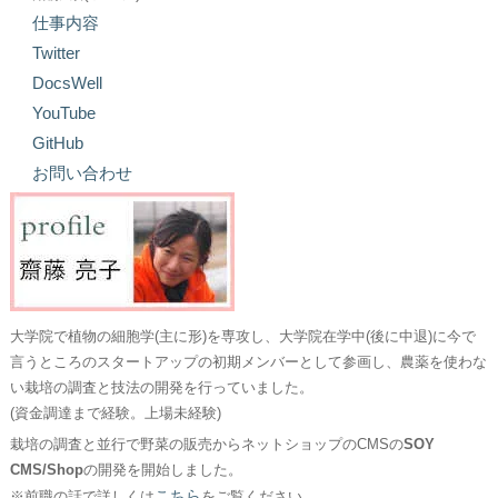
仕事内容
Twitter
DocsWell
YouTube
GitHub
お問い合わせ
大学院で植物の細胞学(主に形)を専攻し、大学院在学中(後に中退)に今で
言うところのスタートアップの初期メンバーとして参画し、農薬を使わな
い栽培の調査と技法の開発を行っていました。
(資金調達まで経験。上場未経験)
栽培の調査と並行で野菜の販売からネットショップのCMSの
SOY
CMS/Shop
の開発を開始しました。
こちら
※前職の話で詳しくは
をご覧ください。