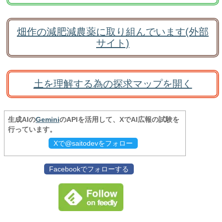
畑作の減肥減農薬に取り組んでいます(外部
サイト)
土を理解する為の探求マップを開く
生成AIの
Gemini
のAPIを活用して、XでAI広報の試験を
行っています。
Xで@saitodevをフォロー
Facebookでフォローする