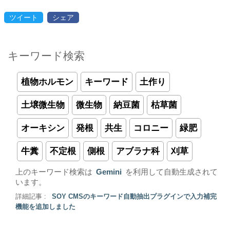
ツイート
シェア
キーワード検索
植物ホルモン
キーワード
土作り
土壌微生物
微生物
納豆菌
枯草菌
オーキシン
発根
共生
コロニー
緑肥
牛糞
不定根
側根
アブラナ科
刈草
上のキーワード検索は
Gemini
を利用して自動生成されて
います。
詳細記事 :
SOY CMSのキーワード自動抽出プラグインで入力補完
機能を追加しました