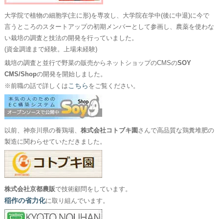
大学院で植物の細胞学(主に形)を専攻し、大学院在学中(後に中退)に今で
言うところのスタートアップの初期メンバーとして参画し、農薬を使わな
い栽培の調査と技法の開発を行っていました。
(資金調達まで経験。上場未経験)
栽培の調査と並行で野菜の販売からネットショップのCMSの
SOY
CMS/Shop
の開発を開始しました。
こちら
※前職の話で詳しくは
をご覧ください。
以前、神奈川県の養鶏場、
株式会社コトブキ園
さんで高品質な鶏糞堆肥の
製造に関わらせていただきました。
株式会社京都農販
で技術顧問をしています。
稲作の省力化
に取り組んでいます。