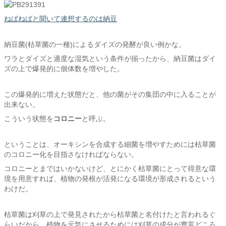
ねばねばと聞いて連想するのは納豆
納豆菌(枯草菌の一種)によるダイズの発酵が良い例かな。
ワラとダイズと適度な湿気という条件が揃ったから、納豆菌はダイ
ズの上で爆発的に個体数を増やした。
この爆発的に増えた状態だと、他の菌がその集団の中に入ることが
出来ない。
こういう状態を
コロニー
と呼ぶ。
ということは、オーキシンを合成する細菌を増やすためには枯草菌
のコロニー化を目指さなければならない。
コロニーとまではいかないけど、とにかく枯草菌にとって得意な環
境を用意すれば、植物の発根が活発になる環境が形成されるという
わけだ。
枯草菌は刈草の上で発見されたから枯草菌と名付けたと言われるぐ
らいだから、植物を元気にさせるためには刈草の成分が豊富どころ