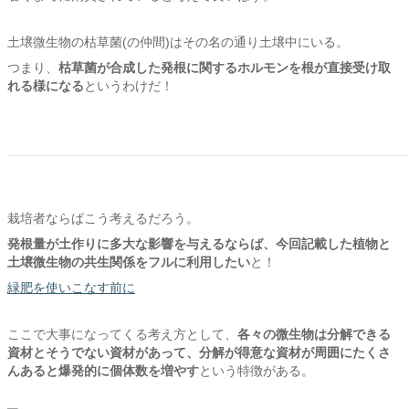
土壌微生物の枯草菌(の仲間)はその名の通り土壌中にいる。
つまり、
枯草菌が合成した発根に関するホルモンを根が直接受け取
れる様になる
というわけだ！
栽培者ならばこう考えるだろう。
発根量が土作りに多大な影響を与えるならば、
今回記載した植物と
土壌微生物の共生関係をフルに利用したい
と！
緑肥を使いこなす前に
ここで大事になってくる考え方として、
各々の微生物は分解できる
資材とそうでない資材があって、
分解が得意な資材が周囲にたくさ
んあると爆発的に個体数を増やす
という特徴がある。