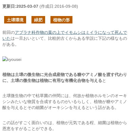
更新日:
2025-03-07
(作成日:
2016-09-08
)
土壌環境
緑肥
植物の形
前回の
アブラナ科作物の葉の上でイモムシはミイラになって死んで
いた
は一旦おいといて、比較的古くからある学説に下記の様なもの
がある。
植物は土壌の微生物に光合成産物である糖やアミノ酸を渡す代わり
に、
土壌の微生物は植物に有用な有機化合物を与える
と
土壌微生物の中で枯草菌の仲間には、何故か植物ホルモンのオーキ
シンみたいな物質を合成するものがいるらしく、植物が糖やアミノ
酸を与えるとその細菌がオーキシンを与えるという話がある。
この話がすごく面白いのは、植物が元気である程、細菌は植物から
恩恵をすがることができる。