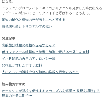
になる。
※フェニルプロパノイド：キノコがリグニンを分解した時に出来る
リグニンの断片のこと。リグノイドと呼ばれることもある。
鉱物の風化と植物の死が石を土へと変える
白色腐朽菌とトリコデルマの戦い
関連記事
乳酸菌は植物の発根を促進するか？
ポリフェノール鉄錯体と酸素供給剤で青枯病の発生を抑制
イネ科緑肥の再考のアレロパシー編
発根量が増したアオサ肥料
人にとっての旨味成分が植物の発根を促進するか？
読み物おすすめ
オーキシンが発根を促進するメカニズムを解明 〜発根を調節する
農薬の開発に期待〜