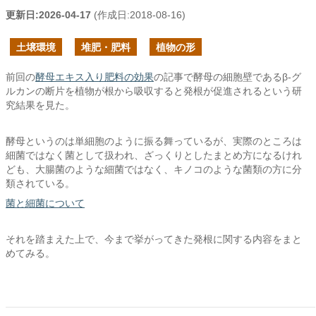
更新日:
2026-04-17
(作成日:
2018-08-16
)
土壌環境
堆肥・肥料
植物の形
前回の
酵母エキス入り肥料の効果
の記事で酵母の細胞壁であるβ-グ
ルカンの断片を植物が根から吸収すると発根が促進されるという研
究結果を見た。
酵母というのは単細胞のように振る舞っているが、実際のところは
細菌ではなく菌として扱われ、ざっくりとしたまとめ方になるけれ
ども、大腸菌のような細菌ではなく、キノコのような菌類の方に分
類されている。
菌と細菌について
それを踏まえた上で、今まで挙がってきた発根に関する内容をまと
めてみる。