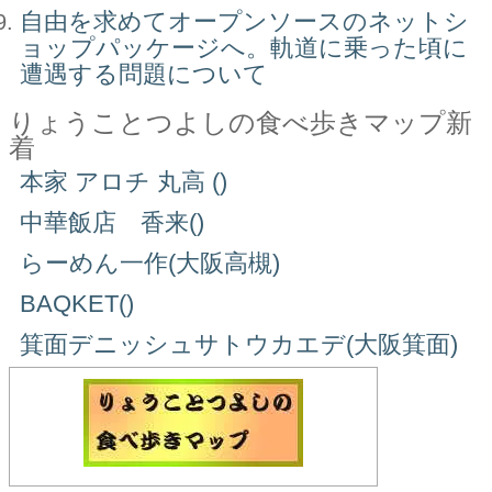
自由を求めてオープンソースのネットシ
ョップパッケージへ。軌道に乗った頃に
遭遇する問題について
りょうことつよしの食べ歩きマップ新
着
本家 アロチ 丸高 ()
中華飯店 香来()
らーめん一作(大阪高槻)
BAQKET()
箕面デニッシュサトウカエデ(大阪箕面)