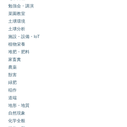
勉強会・講演
菜園教室
土壌環境
土壌分析
施設・設備・IoT
植物栄養
堆肥・肥料
家畜糞
農薬
獣害
緑肥
稲作
道端
地形・地質
自然現象
化学全般