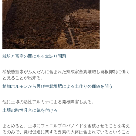
栽培と畜産の間にある糞詰り問題
硝酸態窒素がふんだんに含まれた熟成家畜糞堆肥も発根抑制に働く
と見ることが出来る。
植物ホルモンから再び牛糞堆肥による土作りの価値を問う
他に土壌の活性アルミナによる発根障害もある。
土壌の酸性具合に気を付けろ
まとめると、土壌にフェニルプロパノイドを蓄積させることを考え
るのみで、発根促進に関する要素の大体は含まれているということ