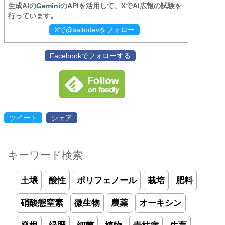
生成AIの
Gemini
のAPIを活用して、XでAI広報の試験を
行っています。
Xで@saitodevをフォロー
Facebookでフォローする
ツイート
シェア
キーワード検索
土壌
酸性
ポリフェノール
栽培
肥料
硝酸態窒素
微生物
農薬
オーキシン