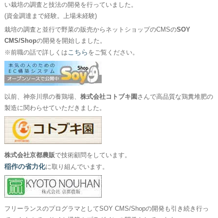
い栽培の調査と技法の開発を行っていました。
(資金調達まで経験。上場未経験)
栽培の調査と並行で野菜の販売からネットショップのCMSの
SOY
CMS/Shop
の開発を開始しました。
こちら
※前職の話で詳しくは
をご覧ください。
以前、神奈川県の養鶏場、
株式会社コトブキ園
さんで高品質な鶏糞堆肥の
製造に関わらせていただきました。
株式会社京都農販
で技術顧問をしています。
稲作の省力化
に取り組んでいます。
フリーランスのプログラマとしてSOY CMS/Shopの開発も引き続き行っ