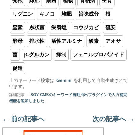
発根
緑肥
細菌
植物
青枯病
生育
リグニン
キノコ
堆肥
旨味成分
根
窒素
糸状菌
栄養塩
コウジカビ
硫安
酵母
排水性
活性アルミナ
酸素
アオサ
菌
β-グルカン
抑制
フェニルプロパノイド
促進
上のキーワード検索は
Gemini
を利用して自動生成されて
います。
詳細記事 :
SOY CMSのキーワード自動抽出プラグインで入力補完
機能を追加しました
←
前の記事へ
次の記事へ
→