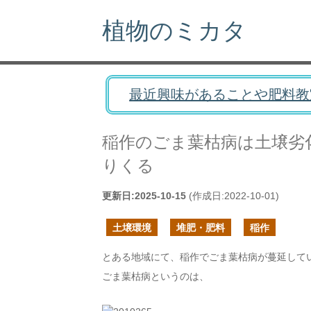
植物のミカタ
最近興味があることや肥料教
稲作のごま葉枯病は土壌劣
りくる
更新日:
2025-10-15
(作成日:
2022-10-01
)
土壌環境
堆肥・肥料
稲作
とある地域にて、稲作でごま葉枯病が蔓延して
ごま葉枯病というのは、