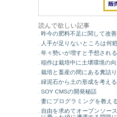
読んで欲しい記事
昨今の肥料不足に関して改
人手が足りないところは何
年々勢いが増すと予想され
稲作は栽培中に土壌環境の
栽培と畜産の間にある糞詰
緑泥石から土の形成を考え
SOY CMSの開発秘話
妻にプログラミングを教え
自由を求めてオープンソー