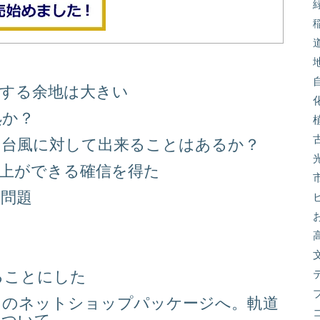
善する余地は大きい
処か？
る台風に対して出来ることはあるか？
向上ができる確信を得た
り問題
る
ることにした
スのネットショップパッケージへ。軌道