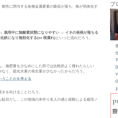
プ
、耐性に関与する各種金属要素の吸収が落ち、株が弱体化す
→ 栽培中に無酸素状態になりやすい → イネの発根が落ちる
化鉄になり無効化する(or 根腐れ)
といった流れだろう。
T
も、施肥量を少なめにした田では比較的よく穫れたらしい
D
少なく、硫化水素の発生量が少なかったからだろう。
Y
いうことかを考える
G
重きを向けることだろう。
も駄目だし、この地域の米作り名人の感と経験による栽培ノ