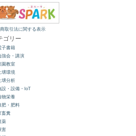
定商取引法に関する表示
テゴリー
電子書籍
勉強会・講演
菜園教室
土壌環境
土壌分析
施設・設備・IoT
植物栄養
堆肥・肥料
家畜糞
農薬
獣害