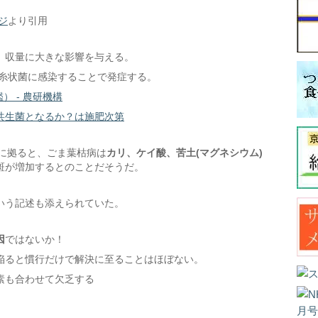
ジ
より引用
、収量に大きな影響を与える。
糸状菌に感染することで発症する。
図鑑） - 農研機構
共生菌となるか？は施肥次第
Fに拠ると、ごま葉枯病は
カリ、ケイ酸、苦土(マグネシウム)
斑が増加するとのことだそうだ。
いう記述も添えられていた。
因
ではないか！
陥ると慣行だけで解決に至ることはほぼない。
素も合わせて欠乏する