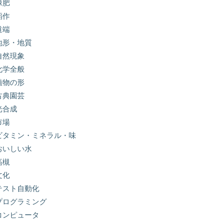
緑肥
稲作
道端
地形・地質
自然現象
化学全般
植物の形
古典園芸
光合成
市場
ビタミン・ミネラル・味
おいしい水
高槻
文化
テスト自動化
プログラミング
コンピュータ