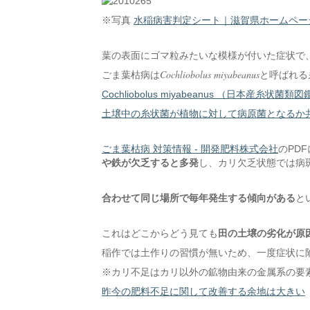
※写真
水稲病害判定シート｜滋賀県ホームペー
葉の表面にゴマ粒みたいな模様が付いた症状で
Cochliobolus miyabeanus
ごま葉枯病は
と呼ばれる
Cochliobolus miyabeanus （日本産糸状菌類
土壌中の糸状菌が植物に対して病原菌となるか
ごま葉枯病 対策情報 - 開発肥料株式会社
のPD
や鉄が欠乏すると多発
し、カリ欠乏状態では病
合わせて同じ場所で毎年発生する傾向がある
と
これはどこからどう見ても
田の土壌の劣化が原
稲作では土作りの習慣が無いため、一度症状に
※カリ不足はカリ以外の鉱物由来の金属系の要
昨今の肥料不足に関して改善する余地は大きい