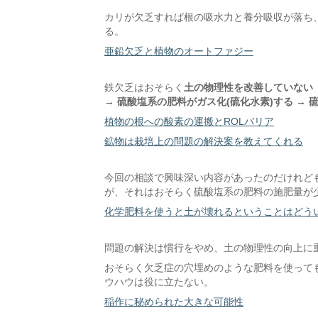
カリが欠乏すれば根の吸水力と養分吸収が落ち
る。
亜鉛欠乏と植物のオートファジー
鉄欠乏はおそらく
土の物理性を改善していない 
→ 硫酸塩系の肥料がガス化(硫化水素)する → 硫
植物の根への酸素の運搬とROLバリア
鉱物は栽培上の問題の解決案を教えてくれる
今回の相談で興味深い内容があったのだけれど
が、それはおそらく硫酸塩系の肥料の施肥量が
化学肥料を使うと土が壊れるということはどう
問題の解決は慣行をやめ、土の物理性の向上に
おそらく欠乏症の穴埋めのような肥料を使って
ウハウは役に立たない。
稲作に秘められた大きな可能性