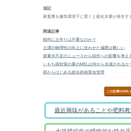
追記
家畜糞を嫌気環境下に置くと硫化水素が発生す
関連記事
稲作に土作りは不要なのか？
土壌の物理性の向上に合わせた減肥は難しい
尿素水不足のニュースから稲作への影響を考え
いもち病対策の要のMELは何から合成されるか
田からはじめる総合的病害虫管理
この記事のURL
最近興味があることや肥料教