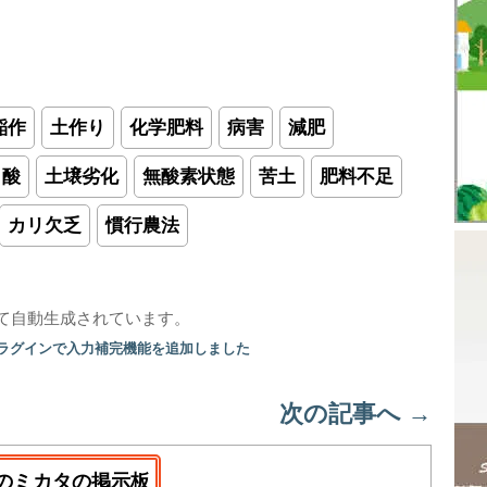
稲作
土作り
化学肥料
病害
減肥
イ酸
土壌劣化
無酸素状態
苦土
肥料不足
カリ欠乏
慣行農法
て自動生成されています。
プラグインで入力補完機能を追加しました
次の記事へ
→
のミカタの掲示板