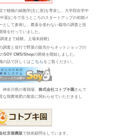
院で植物の細胞学(主に形)を専攻し、大学院在学中
に中退)に今で言うところのスタートアップの初期メ
ーとして参画し、農薬を使わない栽培の調査と技
開発を行っていました。
金調達まで経験。上場未経験)
の調査と並行で野菜の販売からネットショップの
Sの
SOY CMS/Shop
の開発を開始しました。
こちら
職の話で詳しくは
をご覧ください。
、神奈川県の養鶏場、
株式会社コトブキ園
さんで
質な鶏糞堆肥の製造に関わらせていただきまし
会社京都農販
で技術顧問をしています。