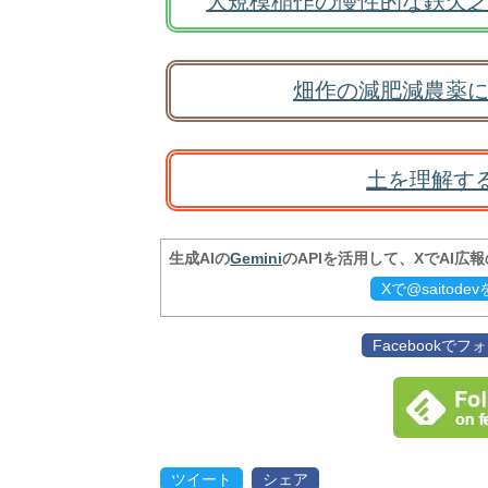
大規模稲作の慢性的な鉄欠乏
畑作の減肥減農薬に
土を理解す
生成AIの
Gemini
のAPIを活用して、XでAI広
Xで@saitod
Facebookで
ツイート
シェア