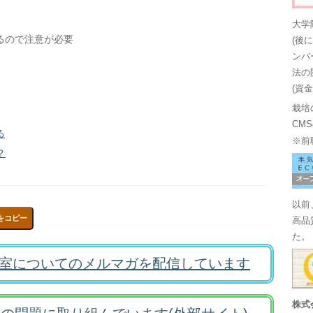
大学
るので注意が必要
(後
ンバ
法の
(資
栽培
CM
る
※前
？
以前
をコピー
高品
た。
室についてのメルマガを配信しています
株式