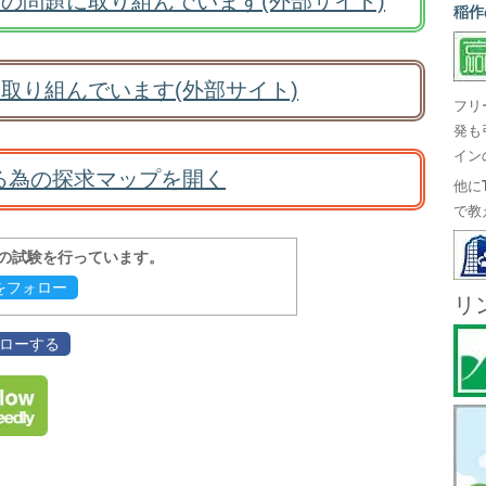
の問題に取り組んでいます(外部サイト)
稲作
取り組んでいます(外部サイト)
フリ
発も
イン
る為の探求マップを開く
他に
で教
報の試験を行っています。
evをフォロー
リ
フォローする