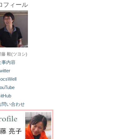
ロフィール
齋藤 毅(ツヨシ)
仕事内容
witter
ocsWell
ouTube
itHub
お問い合わせ