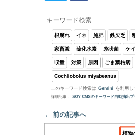
キーワード検索
根腐れ
イネ
施肥
鉄欠乏
家畜糞
硫化水素
糸状菌
ケ
収量
対策
原因
ごま葉枯病
Cochliobolus miyabeanus
上のキーワード検索は
Gemini
を利用し
詳細記事 :
SOY CMSのキーワード自動抽出
←
前の記事へ
植物