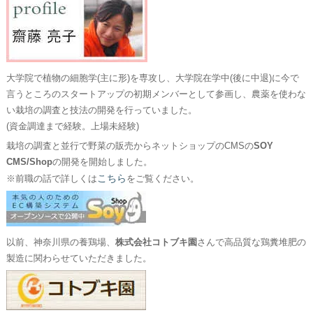
大学院で植物の細胞学(主に形)を専攻し、大学院在学中(後に中退)に今で
言うところのスタートアップの初期メンバーとして参画し、農薬を使わな
い栽培の調査と技法の開発を行っていました。
(資金調達まで経験。上場未経験)
栽培の調査と並行で野菜の販売からネットショップのCMSの
SOY
CMS/Shop
の開発を開始しました。
こちら
※前職の話で詳しくは
をご覧ください。
以前、神奈川県の養鶏場、
株式会社コトブキ園
さんで高品質な鶏糞堆肥の
製造に関わらせていただきました。