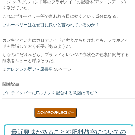
ニジ ン-3-グルコシド等のフラボノイドの配糖体(アントシアニン)
を挙げていた。
これはブルーベリー等で言われる目に効くという成分になる。
ブルーベリーはなぜ目に良いと言われているのか？
カンキツといえばカロテノイドと考えがちだけれども、フラボノイ
ドも意識しておく必要があるようだ。
ちなみにだけれども、ブラッドオレンジの赤紫色の色素に関与する
酵素をルビーと呼ぶそうだ。
※
オレンジの歴史 - 原書房
56ページ
関連記事
プロテインバーにEルチンを配合する意図は何だ？
この記事のURLをコピー
最近興味があることや肥料教室についての