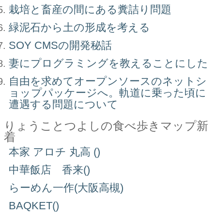
栽培と畜産の間にある糞詰り問題
緑泥石から土の形成を考える
SOY CMSの開発秘話
妻にプログラミングを教えることにした
自由を求めてオープンソースのネットシ
ョップパッケージへ。軌道に乗った頃に
遭遇する問題について
りょうことつよしの食べ歩きマップ新
着
本家 アロチ 丸高 ()
中華飯店 香来()
らーめん一作(大阪高槻)
BAQKET()