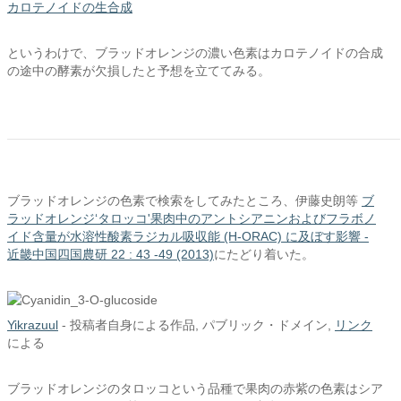
カロテノイドの生合成
というわけで、ブラッドオレンジの濃い色素はカロテノイドの合成
の途中の酵素が欠損したと予想を立ててみる。
ブラッドオレンジの色素で検索をしてみたところ、伊藤史朗等
ブ
ラッドオレンジ‘タロッコ'果肉中のアントシアニンおよびフラボノ
イド含量が水溶性酸素ラジカル吸収能 (H-ORAC) に及ぼす影響 -
近畿中国四国農研 22 : 43 -49 (2013)
にたどり着いた。
Yikrazuul
-
投稿者自身による作品
, パブリック・ドメイン,
リンク
による
ブラッドオレンジのタロッコという品種で果肉の赤紫の色素はシア