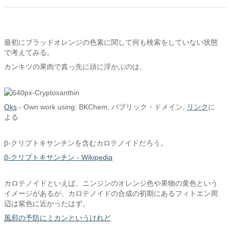
最初にブラッドオレンジの色素に関して何も検索をしていない状態
で考えてみる。
カンキツの果肉で真っ先に頭に浮かぶのは、
Oks
- Own work using: BKChem, パブリック・ドメイン,
リンク
に
よる
β-クリプトキサンチンを含むカロテノイドだろう。
β-クリプトキサンチン - Wikipedia
カロテノイドといえば、ニンジンのオレンジ色や果物の黄色という
イメージがあるが、カロテノイドの合成の初期にあるフィトエン周
辺は紫色に近かったはず。
風邪の予防にミカンというけれど