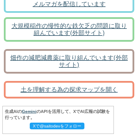
メルマガを配信しています
大規模稲作の慢性的な鉄欠乏の問題に取り
組んでいます(外部サイト)
畑作の減肥減農薬に取り組んでいます(外部
サイト)
土を理解する為の探求マップを開く
生成AIの
Gemini
のAPIを活用して、XでAI広報の試験を
行っています。
Xで@saitodevをフォロー