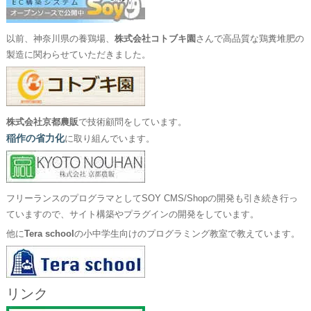
以前、神奈川県の養鶏場、
株式会社コトブキ園
さんで高品質な鶏糞堆肥の
製造に関わらせていただきました。
株式会社京都農販
で技術顧問をしています。
稲作の省力化
に取り組んでいます。
フリーランスのプログラマとしてSOY CMS/Shopの開発も引き続き行っ
ていますので、サイト構築やプラグインの開発をしています。
他に
Tera school
の小中学生向けのプログラミング教室で教えています。
リンク