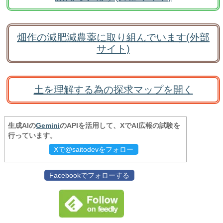
畑作の減肥減農薬に取り組んでいます(外部
サイト)
土を理解する為の探求マップを開く
生成AIの
Gemini
のAPIを活用して、XでAI広報の試験を
行っています。
Xで@saitodevをフォロー
Facebookでフォローする