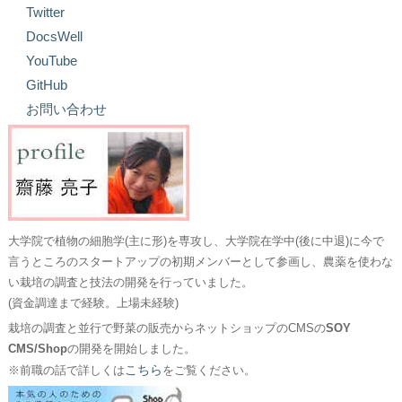
Twitter
DocsWell
YouTube
GitHub
お問い合わせ
大学院で植物の細胞学(主に形)を専攻し、大学院在学中(後に中退)に今で
言うところのスタートアップの初期メンバーとして参画し、農薬を使わな
い栽培の調査と技法の開発を行っていました。
(資金調達まで経験。上場未経験)
栽培の調査と並行で野菜の販売からネットショップのCMSの
SOY
CMS/Shop
の開発を開始しました。
こちら
※前職の話で詳しくは
をご覧ください。