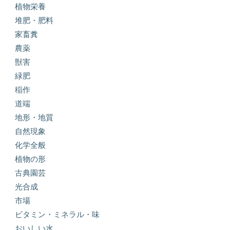
植物栄養
堆肥・肥料
家畜糞
農薬
獣害
緑肥
稲作
道端
地形・地質
自然現象
化学全般
植物の形
古典園芸
光合成
市場
ビタミン・ミネラル・味
おいしい水