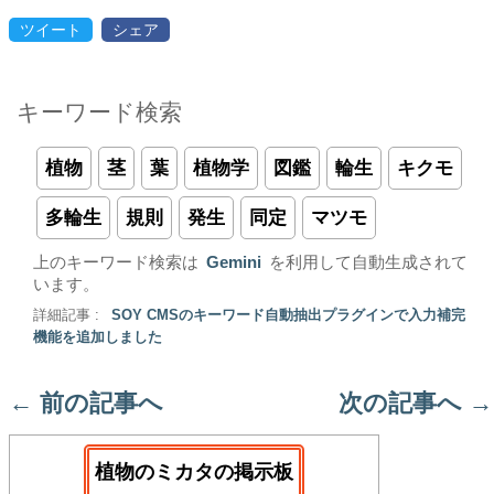
ツイート
シェア
キーワード検索
植物
茎
葉
植物学
図鑑
輪生
キクモ
多輪生
規則
発生
同定
マツモ
上のキーワード検索は
Gemini
を利用して自動生成されて
います。
詳細記事 :
SOY CMSのキーワード自動抽出プラグインで入力補完
機能を追加しました
←
前の記事へ
次の記事へ
→
植物のミカタの掲示板