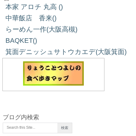
本家 アロチ 丸高 ()
中華飯店 香来()
らーめん一作(大阪高槻)
BAQKET()
箕面デニッシュサトウカエデ(大阪箕面)
ブログ内検索