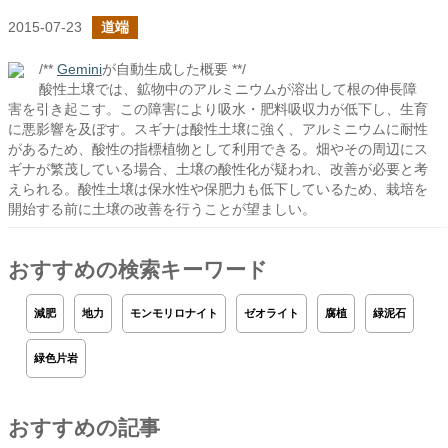
2015-07-23
道端
/**
Gemini
が自動生成した概要 **/
酸性土壌では、鉱物中のアルミニウムが溶出して根の伸長障
害を引き起こす。この障害により吸水・肥料吸収力が低下し、生育
に悪影響を及ぼす。スギナは酸性土壌に強く、アルミニウムに耐性
があるため、酸性の指標植物として利用できる。畑やその周辺にス
ギナが繁茂している場合、土壌の酸性化が疑われ、改善が必要と考
えられる。酸性土壌は保水性や保肥力も低下しているため、栽培を
開始する前に土壌の改善を行うことが望ましい。
おすすめの検索キーワード
減肥
地力
モンモリロナイト
ゼオライト
腐植
緑泥石
緑色片岩
おすすめの記事