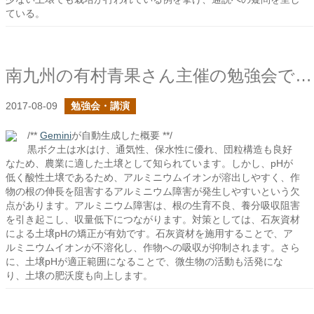
ている。
南九州の有村青果さん主催の勉強会で基肥の話をしました
2017-08-09
勉強会・講演
/**
Gemini
が自動生成した概要 **/
黒ボク土は水はけ、通気性、保水性に優れ、団粒構造も良好
なため、農業に適した土壌として知られています。しかし、pHが
低く酸性土壌であるため、アルミニウムイオンが溶出しやすく、作
物の根の伸長を阻害するアルミニウム障害が発生しやすいという欠
点があります。アルミニウム障害は、根の生育不良、養分吸収阻害
を引き起こし、収量低下につながります。対策としては、石灰資材
による土壌pHの矯正が有効です。石灰資材を施用することで、ア
ルミニウムイオンが不溶化し、作物への吸収が抑制されます。さら
に、土壌pHが適正範囲になることで、微生物の活動も活発にな
り、土壌の肥沃度も向上します。