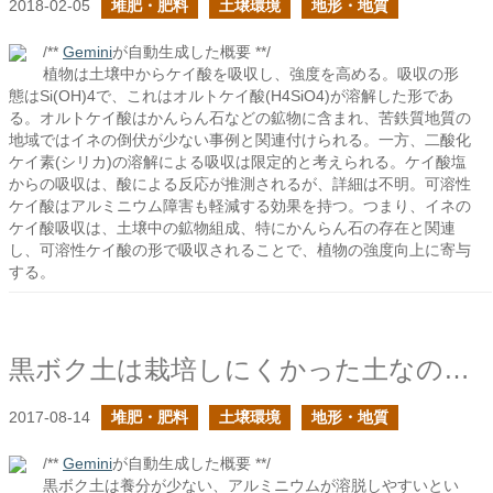
2018-02-05
堆肥・肥料
土壌環境
地形・地質
/**
Gemini
が自動生成した概要 **/
植物は土壌中からケイ酸を吸収し、強度を高める。吸収の形
態はSi(OH)4で、これはオルトケイ酸(H4SiO4)が溶解した形であ
る。オルトケイ酸はかんらん石などの鉱物に含まれ、苦鉄質地質の
地域ではイネの倒伏が少ない事例と関連付けられる。一方、二酸化
ケイ素(シリカ)の溶解による吸収は限定的と考えられる。ケイ酸塩
からの吸収は、酸による反応が推測されるが、詳細は不明。可溶性
ケイ酸はアルミニウム障害も軽減する効果を持つ。つまり、イネの
ケイ酸吸収は、土壌中の鉱物組成、特にかんらん石の存在と関連
し、可溶性ケイ酸の形で吸収されることで、植物の強度向上に寄与
する。
黒ボク土は栽培しにくかった土なのか？後編
2017-08-14
堆肥・肥料
土壌環境
地形・地質
/**
Gemini
が自動生成した概要 **/
黒ボク土は養分が少ない、アルミニウムが溶脱しやすいとい