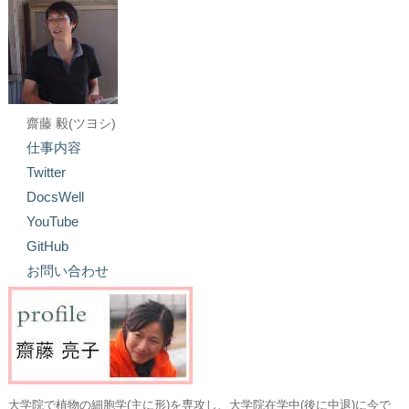
齋藤 毅(ツヨシ)
仕事内容
Twitter
DocsWell
YouTube
GitHub
お問い合わせ
大学院で植物の細胞学(主に形)を専攻し、大学院在学中(後に中退)に今で