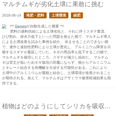
マルチムギが劣化土壌に果敢に挑む
2018-06-14
堆肥・肥料
土壌環境
緑肥
/**
Gemini
が自動生成した概要 **/
肥料の過剰供給による土壌劣化と、それに伴うスギナ繁茂、
ひび割れ、保水力低下といった問題を抱えた畑で、マルチムギ導入
による土壌改善を試みた事例を紹介。 休ませることのできない畑
で、連作と速効性肥料により土壌が悪化し、アルミニウム障害を示
唆するスギナが蔓延していた。ネギの秀品率も低下するこの畑で、
マルチムギを栽培したところ、スギナが減少し始めた。 マルチム
ギは背丈が低いためネギ栽培の邪魔にならず、根からアルミニウム
とキレート結合する有機酸を分泌する可能性がある。これにより、
土壌中のアルミニウムが腐植と結合し、土壌環境が改善されること
が期待される。加えて、マルチムギはアザミウマ被害軽減効果も期
待できる。
植物はどのようにしてシリカを吸収するか？