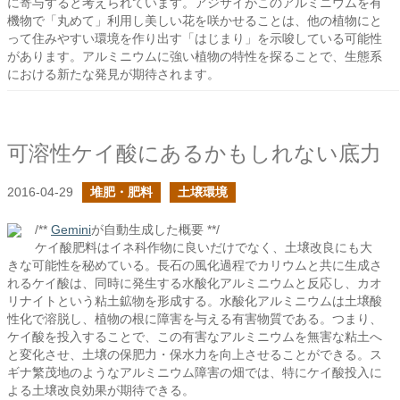
に寄与すると考えられています。アジサイがこのアルミニウムを有
機物で「丸めて」利用し美しい花を咲かせることは、他の植物にと
って住みやすい環境を作り出す「はじまり」を示唆している可能性
があります。アルミニウムに強い植物の特性を探ることで、生態系
における新たな発見が期待されます。
可溶性ケイ酸にあるかもしれない底力
2016-04-29
堆肥・肥料
土壌環境
/**
Gemini
が自動生成した概要 **/
ケイ酸肥料はイネ科作物に良いだけでなく、土壌改良にも大
きな可能性を秘めている。長石の風化過程でカリウムと共に生成さ
れるケイ酸は、同時に発生する水酸化アルミニウムと反応し、カオ
リナイトという粘土鉱物を形成する。水酸化アルミニウムは土壌酸
性化で溶脱し、植物の根に障害を与える有害物質である。つまり、
ケイ酸を投入することで、この有害なアルミニウムを無害な粘土へ
と変化させ、土壌の保肥力・保水力を向上させることができる。ス
ギナ繁茂地のようなアルミニウム障害の畑では、特にケイ酸投入に
よる土壌改良効果が期待できる。