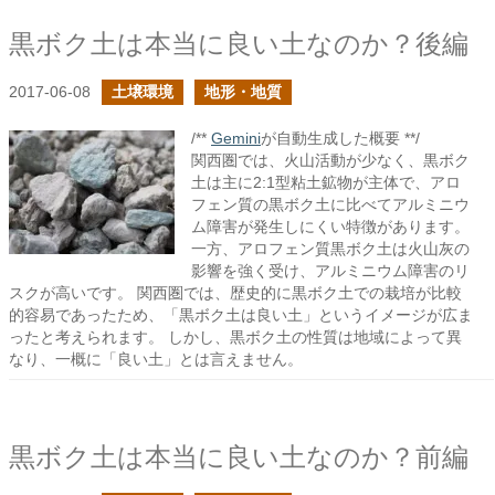
黒ボク土は本当に良い土なのか？後編
2017-06-08
土壌環境
地形・地質
/**
Gemini
が自動生成した概要 **/
関西圏では、火山活動が少なく、黒ボク
土は主に2:1型粘土鉱物が主体で、アロ
フェン質の黒ボク土に比べてアルミニウ
ム障害が発生しにくい特徴があります。
一方、アロフェン質黒ボク土は火山灰の
影響を強く受け、アルミニウム障害のリ
スクが高いです。 関西圏では、歴史的に黒ボク土での栽培が比較
的容易であったため、「黒ボク土は良い土」というイメージが広ま
ったと考えられます。 しかし、黒ボク土の性質は地域によって異
なり、一概に「良い土」とは言えません。
黒ボク土は本当に良い土なのか？前編