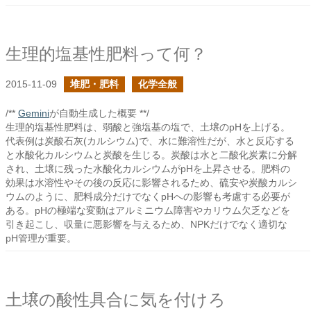
生理的塩基性肥料って何？
2015-11-09
堆肥・肥料
化学全般
/**
Gemini
が自動生成した概要 **/
生理的塩基性肥料は、弱酸と強塩基の塩で、土壌のpHを上げる。
代表例は炭酸石灰(カルシウム)で、水に難溶性だが、水と反応する
と水酸化カルシウムと炭酸を生じる。炭酸は水と二酸化炭素に分解
され、土壌に残った水酸化カルシウムがpHを上昇させる。肥料の
効果は水溶性やその後の反応に影響されるため、硫安や炭酸カルシ
ウムのように、肥料成分だけでなくpHへの影響も考慮する必要が
ある。pHの極端な変動はアルミニウム障害やカリウム欠乏などを
引き起こし、収量に悪影響を与えるため、NPKだけでなく適切な
pH管理が重要。
土壌の酸性具合に気を付けろ