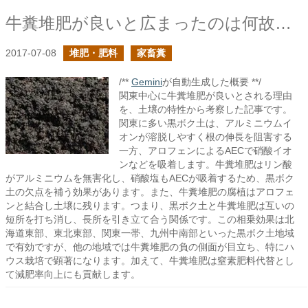
牛糞堆肥が良いと広まったのは何故なのか？を考えてみる
2017-07-08
堆肥・肥料
家畜糞
/**
Gemini
が自動生成した概要 **/
関東中心に牛糞堆肥が良いとされる理由
を、土壌の特性から考察した記事です。
関東に多い黒ボク土は、アルミニウムイ
オンが溶脱しやすく根の伸長を阻害する
一方、アロフェンによるAECで硝酸イオ
ンなどを吸着します。牛糞堆肥はリン酸
がアルミニウムを無害化し、硝酸塩もAECが吸着するため、黒ボク
土の欠点を補う効果があります。また、牛糞堆肥の腐植はアロフェ
ンと結合し土壌に残ります。つまり、黒ボク土と牛糞堆肥は互いの
短所を打ち消し、長所を引き立て合う関係です。この相乗効果は北
海道東部、東北東部、関東一帯、九州中南部といった黒ボク土地域
で有効ですが、他の地域では牛糞堆肥の負の側面が目立ち、特にハ
ウス栽培で顕著になります。加えて、牛糞堆肥は窒素肥料代替とし
て減肥率向上にも貢献します。