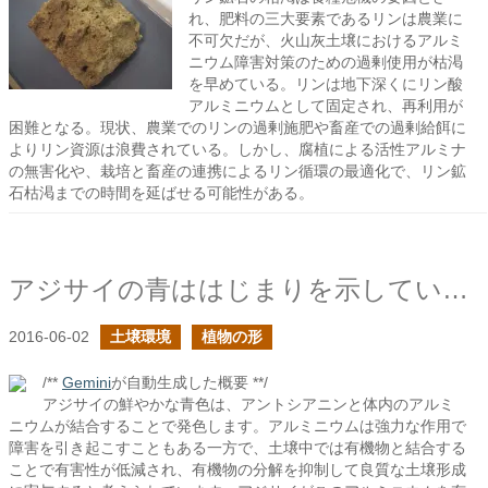
れ、肥料の三大要素であるリンは農業に
不可欠だが、火山灰土壌におけるアルミ
ニウム障害対策のための過剰使用が枯渇
を早めている。リンは地下深くにリン酸
アルミニウムとして固定され、再利用が
困難となる。現状、農業でのリンの過剰施肥や畜産での過剰給餌に
よりリン資源は浪費されている。しかし、腐植による活性アルミナ
の無害化や、栽培と畜産の連携によるリン循環の最適化で、リン鉱
石枯渇までの時間を延ばせる可能性がある。
アジサイの青ははじまりを示しているのか？
2016-06-02
土壌環境
植物の形
/**
Gemini
が自動生成した概要 **/
アジサイの鮮やかな青色は、アントシアニンと体内のアルミ
ニウムが結合することで発色します。アルミニウムは強力な作用で
障害を引き起こすこともある一方で、土壌中では有機物と結合する
ことで有害性が低減され、有機物の分解を抑制して良質な土壌形成