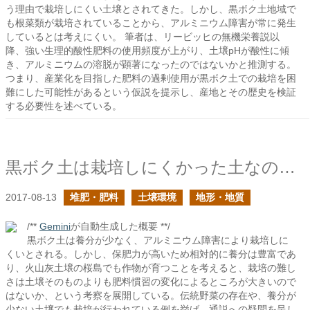
う理由で栽培しにくい土壌とされてきた。しかし、黒ボク土地域で
も根菜類が栽培されていることから、アルミニウム障害が常に発生
しているとは考えにくい。 筆者は、リービッヒの無機栄養説以
降、強い生理的酸性肥料の使用頻度が上がり、土壌pHが酸性に傾
き、アルミニウムの溶脱が顕著になったのではないかと推測する。
つまり、産業化を目指した肥料の過剰使用が黒ボク土での栽培を困
難にした可能性があるという仮説を提示し、産地とその歴史を検証
する必要性を述べている。
黒ボク土は栽培しにくかった土なのか？前編
2017-08-13
堆肥・肥料
土壌環境
地形・地質
/**
Gemini
が自動生成した概要 **/
黒ボク土は養分が少なく、アルミニウム障害により栽培しに
くいとされる。しかし、保肥力が高いため相対的に養分は豊富であ
り、火山灰土壌の桜島でも作物が育つことを考えると、栽培の難し
さは土壌そのものよりも肥料慣習の変化によるところが大きいので
はないか、という考察を展開している。伝統野菜の存在や、養分が
少ない土壌でも栽培が行われている例を挙げ、通説への疑問を呈し