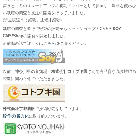
言うところのスタートアップの初期メンバーとして参画し、農薬を使わな
い栽培の調査と技法の開発を行っていました。
(資金調達まで経験。上場未経験)
栽培の調査と並行で野菜の販売からネットショップのCMSの
SOY
CMS/Shop
の開発を開始しました。
こちら
※前職の話で詳しくは
をご覧ください。
以前、神奈川県の養鶏場、
株式会社コトブキ園
さんで高品質な鶏糞堆肥の
製造に関わらせていただきました。
株式会社京都農販
で技術顧問をしています。
稲作の省力化
に取り組んでいます。