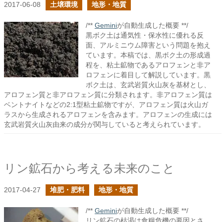
2017-06-08
土壌環境
地形・地質
/**
Gemini
が自動生成した概要 **/
黒ボク土は通気性・保水性に優れる反
面、アルミニウム障害という問題を抱え
ています。本稿では、黒ボク土の形成過
程を、粘土鉱物であるアロフェンと非ア
ロフェンに着目して解説しています。黒
ボク土は、玄武岩質火山灰を基材とし、
アロフェン質と非アロフェン質に分類されます。非アロフェン質は
ベントナイトなどの2:1型粘土鉱物ですが、アロフェン質は火山ガ
ラスから生成されるアロフェンを含みます。アロフェンの生成には
玄武岩質火山灰由来の成分が関与していると考えられています。
リン鉱石から考える未来のこと
2017-04-27
堆肥・肥料
地形・地質
/**
Gemini
が自動生成した概要 **/
リン鉱石の枯渇は食糧危機の要因とさ