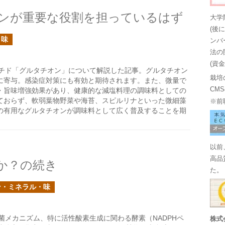
ンが重要な役割を担っているはず
大学
(後
・味
ンバ
法の
(資
チド「グルタチオン」について解説した記事。グルタチオン
栽培
に寄与。感染症対策にも有効と期待されます。また、微量で
CM
・旨味増強効果があり、健康的な減塩料理の調味料としての
ておらず、軟弱葉物野菜や海苔、スピルリナといった微細藻
※前
の有用なグルタチオンが調味料として広く普及することを期
以前
高品
か？の続き
た。
ン・ミネラル・味
菌メカニズム、特に活性酸素生成に関わる酵素（NADPHペ
株式