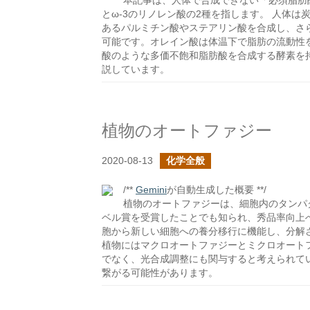
本記事は、人体で合成できない「必須脂肪
とω-3のリノレン酸の2種を指します。 人体は
あるパルミチン酸やステアリン酸を合成し、さ
可能です。オレイン酸は体温下で脂肪の流動性
酸のような多価不飽和脂肪酸を合成する酵素を
説しています。
植物のオートファジー
2020-08-13
化学全般
/**
Gemini
が自動生成した概要 **/
植物のオートファジーは、細胞内のタンパ
ベル賞を受賞したことでも知られ、秀品率向上
胞から新しい細胞への養分移行に機能し、分解
植物にはマクロオートファジーとミクロオート
でなく、光合成調整にも関与すると考えられて
繋がる可能性があります。