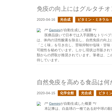
免疫の向上にはグルタチオ
2020-04-16
光合成
ビタミン・ミネラル
/**
Gemini
が自動生成した概要 **/
医療品扱いで日本では入手困難なトリペプ
は、体内の活性酸素を除去し、自然免疫の向上
「こく味」を引き出し、苦味抑制や塩味・甘味
可能性を秘めています。しかし現状は市販され
類からの摂取が推奨されています。筆者は、こ
待しています。
自然免疫を高める食品は何
2020-04-15
化学全般
光合成
ビタミ
/**
Gemini
が自動生成した概要 **/
本記事は、白血球の一種である好中球の殺