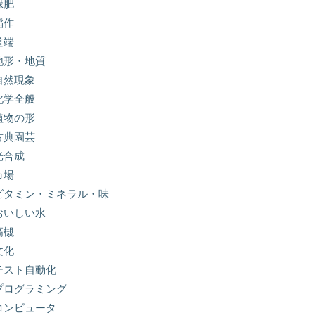
緑肥
稲作
道端
地形・地質
自然現象
化学全般
植物の形
古典園芸
光合成
市場
ビタミン・ミネラル・味
おいしい水
高槻
文化
テスト自動化
プログラミング
コンピュータ