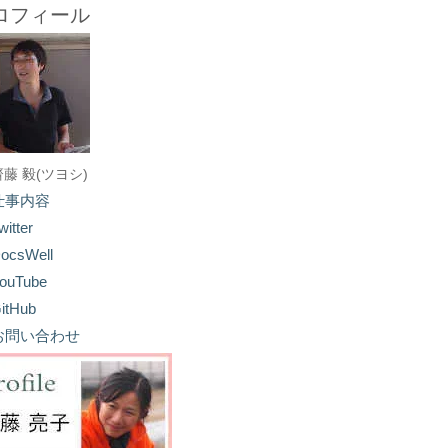
ロフィール
齋藤 毅(ツヨシ)
仕事内容
witter
ocsWell
ouTube
itHub
お問い合わせ