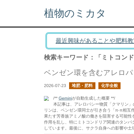
植物のミカタ
最近興味があることや肥料教
検索キーワード：「ミトコン
ベンゼン環を含むアレロパ
2026-07-23
堆肥・肥料
化学全般
/**
Gemini
が自動生成した概要 **/
本記事は、アレロパシー物質「クマリン」
リンは、ベンゼン環同士が引き合う「π-π相互
果たす芳香族アミノ酸の働きを阻害する可能性を
作用を乱し、特にミトコンドリア関連のタンパ
しています。最後に、サクラ自身への影響や土