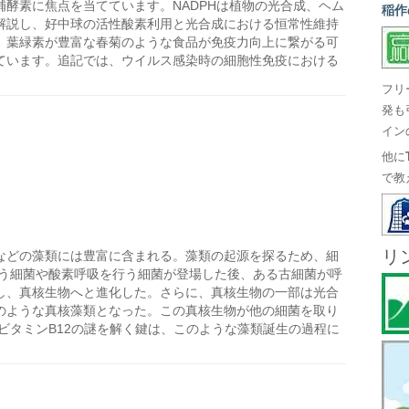
酵素に焦点を当てています。NADPHは植物の光合成、ヘム
稲作
解説し、好中球の活性酸素利用と光合成における恒常性維持
、葉緑素が豊富な春菊のような食品が免疫力向上に繋がる可
ています。追記では、ウイルス感染時の細胞性免疫における
フリ
発も
イン
他に
で教
リ
苔などの藻類には豊富に含まれる。藻類の起源を探るため、細
行う細菌や酸素呼吸を行う細菌が登場した後、ある古細菌が呼
し、真核生物へと進化した。さらに、真核生物の一部は光合
のような真核藻類となった。この真核生物が他の細菌を取り
ビタミンB12の謎を解く鍵は、このような藻類誕生の過程に