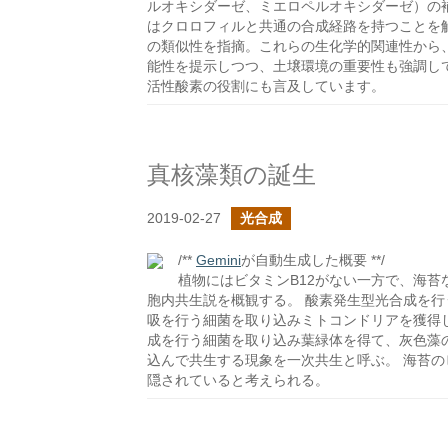
ルオキシダーゼ、ミエロペルオキシダーゼ）の補
はクロロフィルと共通の合成経路を持つことを
の類似性を指摘。これらの生化学的関連性から
能性を提示しつつ、土壌環境の重要性も強調し
活性酸素の役割にも言及しています。
真核藻類の誕生
2019-02-27
光合成
/**
Gemini
が自動生成した概要 **/
植物にはビタミンB12がない一方で、海
胞内共生説を概観する。 酸素発生型光合成を
吸を行う細菌を取り込みミトコンドリアを獲得
成を行う細菌を取り込み葉緑体を得て、灰色藻
込んで共生する現象を一次共生と呼ぶ。 海苔の
隠されていると考えられる。