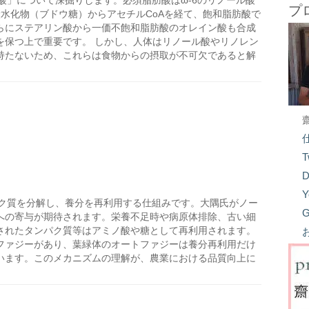
酸」について深掘りします。必須脂肪酸はω-6のリノール酸
プ
炭水化物（ブドウ糖）からアセチルCoAを経て、飽和脂肪酸で
らにステアリン酸から一価不飽和脂肪酸のオレイン酸も合成
を保つ上で重要です。 しかし、人体はリノール酸やリノレン
持たないため、これらは食物からの摂取が不可欠であると解
T
D
Y
ク質を分解し、養分を再利用する仕組みです。大隅氏がノー
G
への寄与が期待されます。栄養不足時や病原体排除、古い細
されたタンパク質等はアミノ酸や糖として再利用されます。
ファジーがあり、葉緑体のオートファジーは養分再利用だけ
います。このメカニズムの理解が、農業における品質向上に