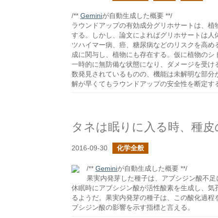
/**
Gemini
が自動生成した概要 **/
ラウンドアップの有効成分グリホサートは、植
する。しかし、論文によればグリホサートは人体
ツハイマー病、癌、糖尿病などのリスクを高める
成に関与し、植物にも存在する。仮に植物のシト
一時的に無防備な状態になり、ダメージを受ける
数発見されているものの、機能は未解明な部分
解が早くてもラウンドアップの安全性を断定す
タネは眠りに入る時、種皮
2016-09-30
化学全般
/**
Gemini
が自動生成した概要 **/
果実内発芽した種子は、アブシジン酸不足
休眠時にアブシジン酸が活性酸素を生成し、気
るようだ。果実内発芽の種子は、この酸化過程
ブシジン酸の影響を示す指標と言える。