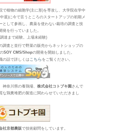
院で植物の細胞学(主に形)を専攻し、大学院在学中
に中退)に今で言うところのスタートアップの初期メ
ーとして参画し、農薬を使わない栽培の調査と技
開発を行っていました。
金調達まで経験。上場未経験)
の調査と並行で野菜の販売からネットショップの
Sの
SOY CMS/Shop
の開発を開始しました。
こちら
職の話で詳しくは
をご覧ください。
、神奈川県の養鶏場、
株式会社コトブキ園
さんで
質な鶏糞堆肥の製造に関わらせていただきまし
会社京都農販
で技術顧問をしています。