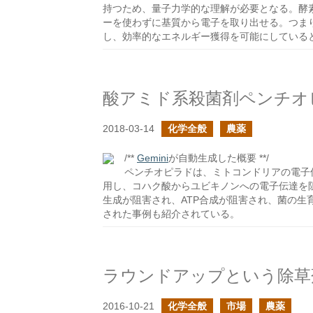
持つため、量子力学的な理解が必要となる。酵
ーを使わずに基質から電子を取り出せる。つま
し、効率的なエネルギー獲得を可能にしている
酸アミド系殺菌剤ペンチオ
2018-03-14
化学全般
農薬
/**
Gemini
が自動生成した概要 **/
ペンチオピラドは、ミトコンドリアの電子
用し、コハク酸からユビキノンへの電子伝達を阻
生成が阻害され、ATP合成が阻害され、菌の生
された事例も紹介されている。
ラウンドアップという除草
2016-10-21
化学全般
市場
農薬