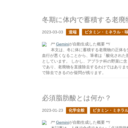
冬期に体内で蓄積する老廃
2023-03-03
道端
ビタミン・ミネラル・
/**
Gemini
が自動生成した概要 **/
本文は、冬に体に蓄積する老廃物の正体を
血行が悪くなることから、筆者は「酸化された
としています。 しかし、アブラナ科の野菜に
であり、老廃物を直接除去するわけではありま
で除去できるのか疑問が残ります。
必須脂肪酸とは何か？
2023-01-23
化学全般
ビタミン・ミネラ
/**
Gemini
が自動生成した概要 **/