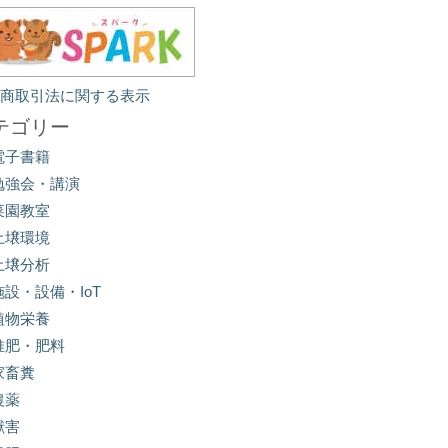
定商取引法に関する表示
テゴリー
電子書籍
勉強会・講演
菜園教室
土壌環境
土壌分析
施設・設備・IoT
植物栄養
堆肥・肥料
家畜糞
農薬
獣害