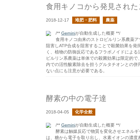
食用キノコから発見された
2018-12-17
堆肥・肥料
農薬
/**
Gemini
が自動生成した概要 **/
食用キノコ由来のストロビルリン系農薬ア
阻害しATP合成を阻害することで殺菌効果を発
く、植物の防御反応であるフラボノイドによる
ビルリン系農薬は単体での殺菌効果は限定的で
内での活性酸素除去を担うグルタチオンとの併
ない点にも注意が必要である。
酵素の中の電子達
2018-04-05
化学全般
/**
Gemini
が自動生成した概要 **/
酵素は触媒反応で物質を変化させエネルギ
は、糖から電子を取り出し、水素イオンの濃度差