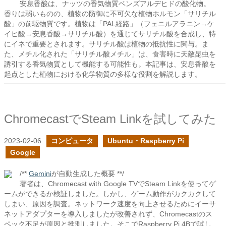
安息香酸は、ナッツの香気物質ベンズアルデヒドの酸化物。
香りは弱いものの、植物の防御に不可欠な植物ホルモン「サリチル
酸」の前駆物質です。植物は「PAL経路」（フェニルアラニン→ケ
イヒ酸→安息香酸→サリチル酸）を通じてサリチル酸を合成し、特
にイネで重要とされます。サリチル酸は植物の抵抗性に関与。ま
た、メチル化された「サリチル酸メチル」は、食害時に天敵昆虫を
誘引する香気物質として機能する可能性も。本記事は、安息香酸を
起点とした植物における化学物質の多様な役割を解説します。
ChromecastでSteam Linkを試してみた
2023-02-06
コンピュータ
Ubuntu・Raspberry Pi
Google
/**
Gemini
が自動生成した概要 **/
著者は、Chromecast with Google TVでSteam Linkを使ってゲ
ームができるか検証しました。しかし、ゲーム動作がカクカクして
しまい、原因を調査。ネットワーク速度を向上させるためにイーサ
ネットアダプターを導入しましたが改善されず、Chromecastのス
ペック不足が原因と推測しました。そこでRaspberry Pi 4Bで試し