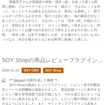
齋藤亮子さんが高槻産の米粉「清水っ粉」を使って様々な料
理に挑戦。ブルーベリーホットケーキ、鶏カツ、そばガレットを作
った。ホットケーキは卵を入れ忘れたが、意外にも美味しく、卵ア
レルギーの方にもおすすめ。鶏カツは衣に使い、油の吸収が少なく
あっさりした仕上がりに。そばガレットは「清水っ粉」の細かさに
より、具材がまとまりやすく、カリッと美味しく焼き上がった。特
にそばガレットは麺つゆの水分だけで粉をまとめる方が良いと判
明。「清水っ粉」は粒子が細かいため、かき揚げやじゃがいもガレ
ットなど、水分を吸わせてまとめる料理に最適だと感じた。
SOY Shopの商品レビュープラグインでレビュー用ページの機能を追加しました
2020-01-23
SOY CMS
SOY Shop
/**
Gemini
が自動生成した概要 **/
SOY Shopの商品レビュープラグインに、レビュー表示件数設
定とページ分割機能が追加されました。商品詳細ページに表示する
レビュー数を管理画面で設定可能になり、それを超えるレビューは
別ページに表示されます。これにより、レビュー数の増加に対応で
きるようになりました。また、サイトマッププラグインも改良さ