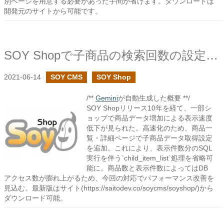
別ページを用意する必要があった手間が省けます。ダウンロードは
開発元のサイトから可能です。
SOY Shopで子商品の検索回数の設定で高速化
2021-06-14
SOY CMS
SOY Shop
/**
Gemini
が自動生成した概要 **/
SOY Shopリリース10年を経て、一部シ
ョップで商品データ増加による表示速度
低下が見られた。高速化のため、商品一
覧・詳細ページで子商品データ取得設定
を追加。これにより、表示件数分のSQL
実行を伴う`child_item_list`処理を省略可
能に。商品数と表示件数によってはDB
アクセス数が膨れ上がるため、今回の対応でパフォーマンス改善を
見込む。最新版はサイト(https://saitodev.co/soycms/soyshop/)から
ダウンロード可能。