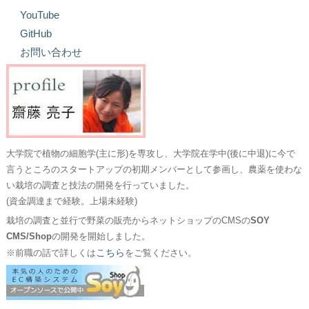
YouTube
GitHub
お問い合わせ
大学院で植物の細胞学(主に形)を専攻し、大学院在学中(後に中退)に今で
言うところのスタートアップの初期メンバーとして参画し、農薬を使わな
い栽培の調査と技法の開発を行っていました。
(資金調達まで経験。上場未経験)
栽培の調査と並行で野菜の販売からネットショップのCMSの
SOY
CMS/Shop
の開発を開始しました。
こちら
※前職の話で詳しくは
をご覧ください。