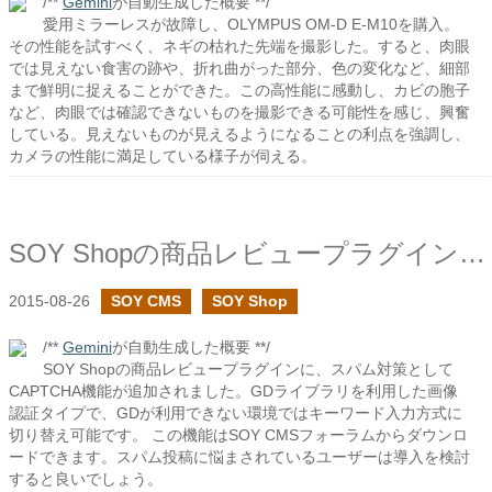
/**
Gemini
が自動生成した概要 **/
愛用ミラーレスが故障し、OLYMPUS OM-D E-M10を購入。
その性能を試すべく、ネギの枯れた先端を撮影した。すると、肉眼
では見えない食害の跡や、折れ曲がった部分、色の変化など、細部
まで鮮明に捉えることができた。この高性能に感動し、カビの胞子
など、肉眼では確認できないものを撮影できる可能性を感じ、興奮
している。見えないものが見えるようになることの利点を強調し、
カメラの性能に満足している様子が伺える。
SOY Shopの商品レビュープラグインにCAPTCHAを追加
2015-08-26
SOY CMS
SOY Shop
/**
Gemini
が自動生成した概要 **/
SOY Shopの商品レビュープラグインに、スパム対策として
CAPTCHA機能が追加されました。GDライブラリを利用した画像
認証タイプで、GDが利用できない環境ではキーワード入力方式に
切り替え可能です。 この機能はSOY CMSフォーラムからダウンロ
ードできます。スパム投稿に悩まされているユーザーは導入を検討
すると良いでしょう。