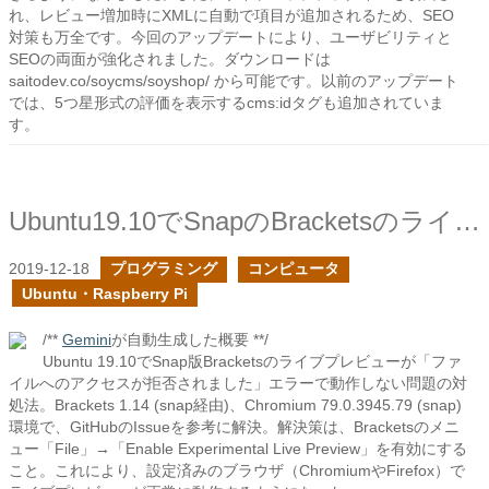
れ、レビュー増加時にXMLに自動で項目が追加されるため、SEO
対策も万全です。今回のアップデートにより、ユーザビリティと
SEOの両面が強化されました。ダウンロードは
saitodev.co/soycms/soyshop/ から可能です。以前のアップデート
では、5つ星形式の評価を表示するcms:idタグも追加されていま
す。
Ubuntu19.10でSnapのBracketsのライブプレビューが動作しなかった時の対処
2019-12-18
プログラミング
コンピュータ
Ubuntu・Raspberry Pi
/**
Gemini
が自動生成した概要 **/
Ubuntu 19.10でSnap版Bracketsのライブプレビューが「ファ
イルへのアクセスが拒否されました」エラーで動作しない問題の対
処法。Brackets 1.14 (snap経由)、Chromium 79.0.3945.79 (snap)
環境で、GitHubのIssueを参考に解決。解決策は、Bracketsのメニ
ュー「File」→「Enable Experimental Live Preview」を有効にする
こと。これにより、設定済みのブラウザ（ChromiumやFirefox）で