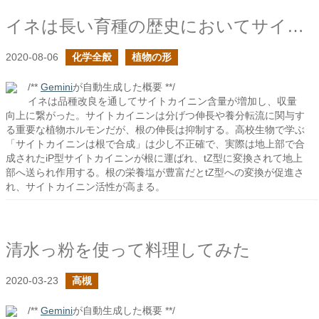
イネは長い育種の歴史においてサイトカイニン含量が増えた
2020-08-06
化学全般
植物の形
/**
Gemini
が自動生成した概要 **/
イネは品種改良を通してサイトカイニン含量が増加し、収量
向上に繋がった。サイトカイニンは分げつ伸長や養分転流に関与す
る重要な植物ホルモンだが、根の伸長は抑制する。高校生物で学ぶ
「サイトカイニンは根で合成」は少し不正確で、実際は地上部で合
成されたiP型サイトカイニンが根に運ばれ、tZ型に変換されて地上
部へ送られ作用する。根の栄養塩が豊富だとtZ型への変換が促進さ
れ、サイトカイニン活性が高まる。
清水っ粉を使って料理してみた
2020-03-23
高槻
/**
Gemini
が自動生成した概要 **/