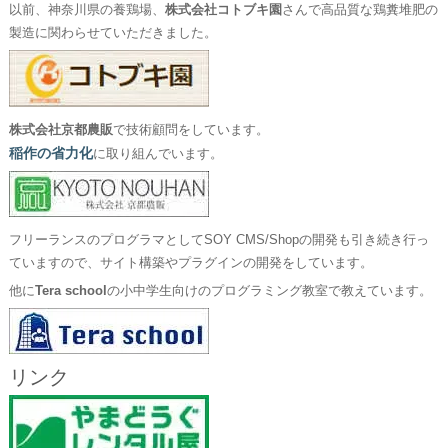
以前、神奈川県の養鶏場、
株式会社コトブキ園
さんで高品質な鶏糞堆肥の
製造に関わらせていただきました。
株式会社京都農販
で技術顧問をしています。
稲作の省力化
に取り組んでいます。
フリーランスのプログラマとしてSOY CMS/Shopの開発も引き続き行っ
ていますので、サイト構築やプラグインの開発をしています。
他に
Tera school
の小中学生向けのプログラミング教室で教えています。
リンク