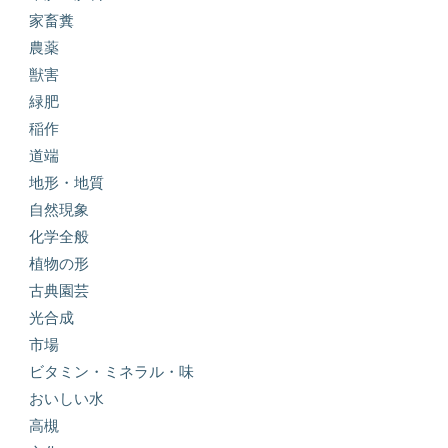
家畜糞
農薬
獣害
緑肥
稲作
道端
地形・地質
自然現象
化学全般
植物の形
古典園芸
光合成
市場
ビタミン・ミネラル・味
おいしい水
高槻