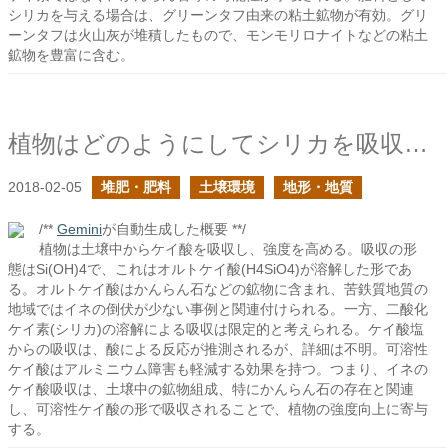
シリカを与える場合は、グリーンタフ由来の粘土鉱物が有効。グリ
ーンタフは火山灰が堆積したもので、モンモリロナイトなどの粘土
鉱物を豊富に含む。
植物はどのようにしてシリカを吸収するか？
2018-02-05
堆肥・肥料
土壌環境
地形・地質
/**
Gemini
が自動生成した概要 **/
植物は土壌中からケイ酸を吸収し、強度を高める。吸収の形
態はSi(OH)4で、これはオルトケイ酸(H4SiO4)が溶解した形であ
る。オルトケイ酸はかんらん石などの鉱物に含まれ、苦鉄質地質の
地域ではイネの倒伏が少ない事例と関連付けられる。一方、二酸化
ケイ素(シリカ)の溶解による吸収は限定的と考えられる。ケイ酸塩
からの吸収は、酸による反応が推測されるが、詳細は不明。可溶性
ケイ酸はアルミニウム障害も軽減する効果を持つ。つまり、イネの
ケイ酸吸収は、土壌中の鉱物組成、特にかんらん石の存在と関連
し、可溶性ケイ酸の形で吸収されることで、植物の強度向上に寄与
する。