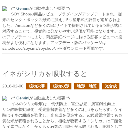
/**
Gemini
が自動生成した概要 **/
SOY Shopの商品レビュープラグインがアップデートされ、従
来のセレクトボックス形式に加え、5つ星形式の評価が追加されま
した。 Amazonなど多くのECサイトで採用されている5つ星形式に
対応することで、視覚的に分かりやすい評価が可能になります。こ
のアップデートにより、商品詳細ページにおける顧客レビューの投
稿がより便利になります。アップデート版のパッケージは
saitodev.co/soycms/soyshop/からダウンロード可能です。
イネがシリカを吸収すると
2018-02-06
植物栄養
植物の形
地形・地質
光合成
/**
Gemini
が自動生成した概要 **/
イネのシリカ吸収は、倒伏防止、害虫忌避、病害耐性向上、
リン酸吸収効率化、受光態勢改善など多くの利点をもたらす。ケイ
酸はイネの組織を強化し、光合成を促進する。玄武岩質地質でも良
質な米が収穫されることから、植物が吸収する「シリカ」は二酸化
ケイ素ではなく、かんらん石等の可能性が示唆される。肥料として