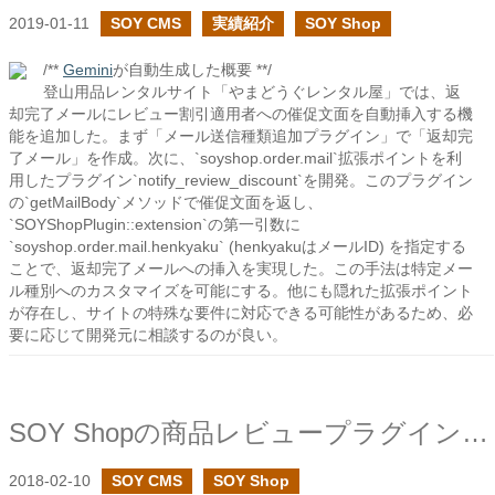
2019-01-11
SOY CMS
実績紹介
SOY Shop
/**
Gemini
が自動生成した概要 **/
登山用品レンタルサイト「やまどうぐレンタル屋」では、返
却完了メールにレビュー割引適用者への催促文面を自動挿入する機
能を追加した。まず「メール送信種類追加プラグイン」で「返却完
了メール」を作成。次に、`soyshop.order.mail`拡張ポイントを利
用したプラグイン`notify_review_discount`を開発。このプラグイン
の`getMailBody`メソッドで催促文面を返し、
`SOYShopPlugin::extension`の第一引数に
`soyshop.order.mail.henkyaku` (henkyakuはメールID) を指定する
ことで、返却完了メールへの挿入を実現した。この手法は特定メー
ル種別へのカスタマイズを可能にする。他にも隠れた拡張ポイント
が存在し、サイトの特殊な要件に対応できる可能性があるため、必
要に応じて開発元に相談するのが良い。
SOY Shopの商品レビュープラグインで5つ星形式の評価用cms:idタグを追加しました
2018-02-10
SOY CMS
SOY Shop