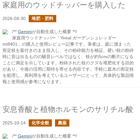
家庭用のウッドチッパーを購入した
2026-04-30
堆肥・肥料
/**
Gemini
が自動生成した概要 **/
家庭用ウッドチッパー「Yireal ガーデンシュレッダー
mt8401」の購入と使用レビュー記事です。筆者は、庭に溜まった
剪定枝を葉付きのまま投入し、その粉砕能力を検証。硬い枝の粉砕
時に音は出るものの騒音レベルではなく、枝が約5cmの断片になる
ことに満足を示しています。粉砕された枝のクズを堆肥化する目的
があり、今後の活用に期待を寄せる内容です。手軽に庭木の剪定枝
を処理し、再利用を考えているユーザーにとって、具体的な製品情
報と使用感が参考になります。
安息香酸と植物ホルモンのサリチル酸
2025-10-14
化学全般
農薬
/**
Gemini
が自動生成した概要 **/