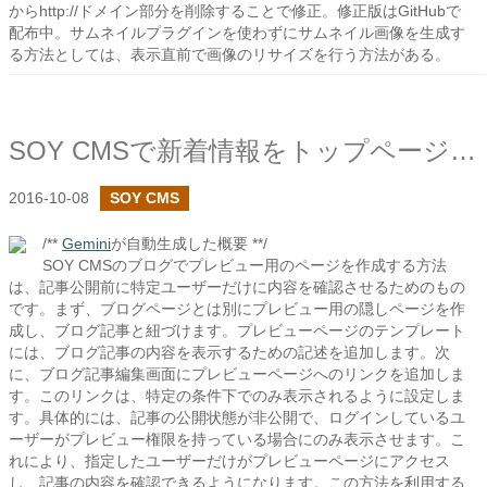
からhttp://ドメイン部分を削除することで修正。修正版はGitHubで
配布中。サムネイルプラグインを使わずにサムネイル画像を生成す
る方法としては、表示直前で画像のリサイズを行う方法がある。
SOY CMSで新着情報をトップページに表示してみる
2016-10-08
SOY CMS
/**
Gemini
が自動生成した概要 **/
SOY CMSのブログでプレビュー用のページを作成する方法
は、記事公開前に特定ユーザーだけに内容を確認させるためのもの
です。まず、ブログページとは別にプレビュー用の隠しページを作
成し、ブログ記事と紐づけます。プレビューページのテンプレート
には、ブログ記事の内容を表示するための記述を追加します。次
に、ブログ記事編集画面にプレビューページへのリンクを追加しま
す。このリンクは、特定の条件下でのみ表示されるように設定しま
す。具体的には、記事の公開状態が非公開で、ログインしているユ
ーザーがプレビュー権限を持っている場合にのみ表示させます。こ
れにより、指定したユーザーだけがプレビューページにアクセス
し、記事の内容を確認できるようになります。この方法を利用する