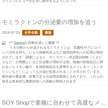
ライブプレビューが正常に動作するようになった。
モミラクトンの分泌量の増加を追う
2019-07-29
化学全般
農薬
/**
Gemini
が自動生成した概要 **/
イネの根から分泌されるモミラクトンは、抗菌性やアレロパ
シー活性を持ち、いもち病耐性向上など栽培効率化への応用が期待
されています。調査によると、モミラクトンBは競合植物（イヌビ
エなど）が周囲にいると分泌量が増加する他、植物の防御反応に関
わるジャスモン酸や、生体防御反応を誘導するエリシター（カンタ
リジンなど）によっても分泌が促進されることが示されています。
紫外線や重金属、栄養欠乏も分泌増加要因とされており、これらの
知見は将来的な農業技術への貢献が期待されます。
SOY Shopで業種に合わせて高度なメール種別を追加してみる