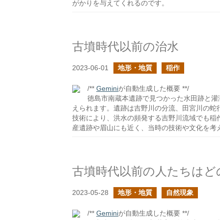
がかりを与えてくれるのです。
古墳時代以前の治水
2023-06-01
地形・地質
稲作
/**
Gemini
が自動生成した概要 **/
徳島市南蔵本遺跡で見つかった水田跡と灌
えられます。遺跡は吉野川の分流、田宮川の蛇
技術により、洪水の頻発する吉野川流域でも稲
産遺跡や眉山にも近く、当時の技術や文化を考
2023-05-28
地形・地質
自然現象
/**
Gemini
が自動生成した概要 **/