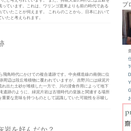
いたと考えられています。 また、持統天皇の時代には五穀を
プ
残っています。これは、ワリンゴ渡来よりも前の時代である
れていたことが伺えます。 これらのことから、日本において
ていたと考えられます。
跡
T
ら飛鳥時代にかけての複合遺跡です。中央構造線の南側に位
D
遺跡周辺は段丘堆積物に覆われていますが、吉野川には緑泥片
Y
流れ出た土砂が堆積した一方で、川の浸食作用によって地下
G
宮滝遺跡のように、緑泥片岩は古墳時代の皇族と関連する場所
を重要な意味を持つものとして認識していた可能性を示唆し
灰岩を好んだか？