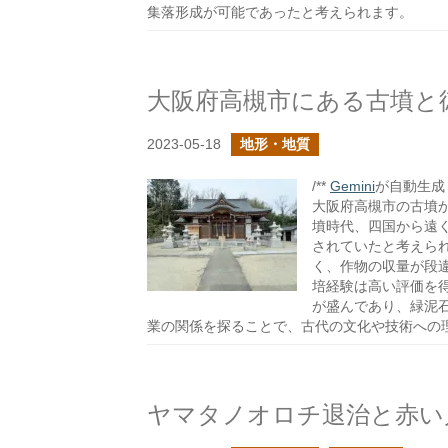
集落形成が可能であったと考えられます。
大阪府高槻市にある古墳と
2023-05-18
地形・地質
/**
Gemini
が自動生成し
大阪府高槻市の古墳
墳時代、四国から遠
されていたと考えら
く、作物の収量が段
培経験は高い評価を
が盛んであり、緑泥
業の関係を探ることで、古代の文化や技術への
ヤマタノオロチ退治と赤い