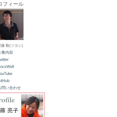
ロフィール
齋藤 毅(ツヨシ)
仕事内容
witter
ocsWell
ouTube
itHub
お問い合わせ