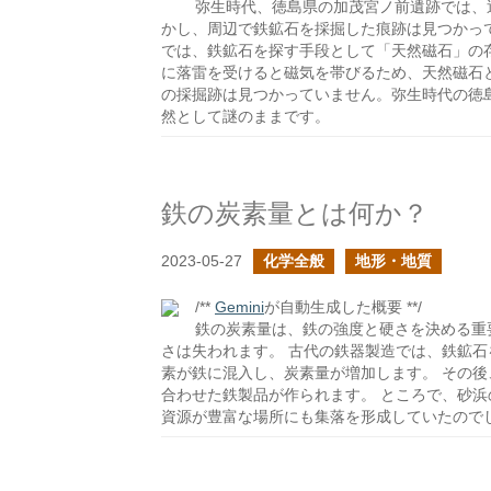
弥生時代、徳島県の加茂宮ノ前遺跡では、
かし、周辺で鉄鉱石を採掘した痕跡は見つかっ
では、鉄鉱石を探す手段として「天然磁石」の
に落雷を受けると磁気を帯びるため、天然磁石
の採掘跡は見つかっていません。弥生時代の徳
然として謎のままです。
鉄の炭素量とは何か？
2023-05-27
化学全般
地形・地質
/**
Gemini
が自動生成した概要 **/
鉄の炭素量は、鉄の強度と硬さを決める重
さは失われます。 古代の鉄器製造では、鉄鉱
素が鉄に混入し、炭素量が増加します。 その
合わせた鉄製品が作られます。 ところで、砂
資源が豊富な場所にも集落を形成していたので