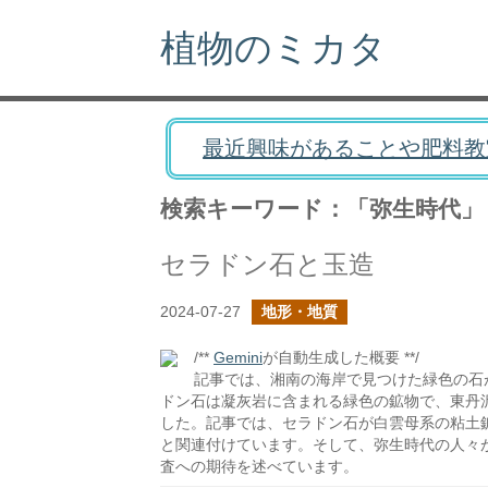
植物のミカタ
最近興味があることや肥料教
検索キーワード：「弥生時代」
セラドン石と玉造
2024-07-27
地形・地質
/**
Gemini
が自動生成した概要 **/
記事では、湘南の海岸で見つけた緑色の石
ドン石は凝灰岩に含まれる緑色の鉱物で、東丹
した。記事では、セラドン石が白雲母系の粘土
と関連付けています。そして、弥生時代の人々
査への期待を述べています。