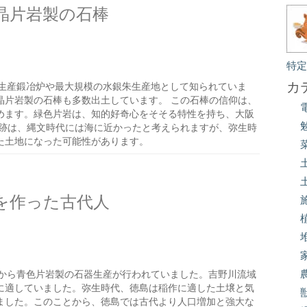
晶片岩製の石棒
特
カ
生産鍛冶炉や最大規模の水銀朱生産地として知られていま
晶片岩製の石棒も多数出土しています。 この石棒の信仰は、
めます。緑色片岩は、知的好奇心をそそる特性を持ち、大阪
遺跡は、縄文時代には海に近かったと考えられますが、弥生時
た土地になった可能性があります。
を作った古代人
から青色片岩製の石器生産が行われていました。吉野川流域
に適していました。弥生時代、徳島は稲作に適した土壌と気
ました。このことから、徳島では古代より人口増加と強大な