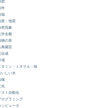
緑肥
稲作
道端
地形・地質
自然現象
化学全般
植物の形
古典園芸
光合成
市場
ビタミン・ミネラル・味
おいしい水
高槻
文化
テスト自動化
プログラミング
コンピュータ