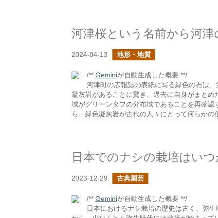
河津桜という名前から河津
2024-04-13
地形・地質
/**
Gemini
が自動生成した概要 **/
河津町の広報誌の表紙に写る緑色の石は、
凝灰岩があることに驚き、過去に自身がまとめ
域がグリーンタフの分布域であることを再確認
ら、緑色凝灰岩が古代の人々にとって何らかの
日本でのナシの栽培はいつ
2023-12-29
古典園芸
/**
Gemini
が自動生成した概要 **/
日本におけるナシ栽培の歴史は古く、弥生