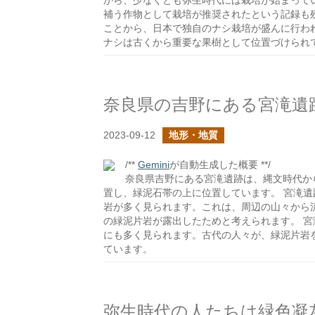
から、少なくとも弥生時代には栽培が始まって
補う作物として栽培が推奨されたという記録も
ことから、日本で独自のナシ栽培が盛んに行わ
ナシは古くから重要な果樹として位置づけられ
奈良県の吉野にある宮滝遺
2023-09-12
地形・地質
/**
Gemini
が自動生成した概要 **/
奈良県吉野にある宮滝遺跡は、縄文時代か
置し、緑泥石帯の上に位置しています。 宮滝
岩が多く見られます。これは、周辺の山々から
の緑泥片岩が露出したためと考えられます。 
にも多く見られます。古代の人々が、緑泥片岩
ています。
弥生時代の人たちは緑色凝