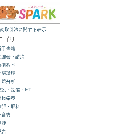
定商取引法に関する表示
テゴリー
電子書籍
勉強会・講演
菜園教室
土壌環境
土壌分析
施設・設備・IoT
植物栄養
堆肥・肥料
家畜糞
農薬
獣害