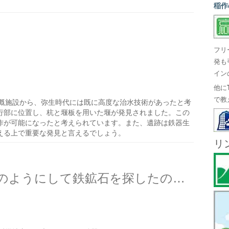
稲作
フリ
発も
イン
他に
で教
漑施設から、弥生時代には既に高度な治水技術があったと考
行部に位置し、杭と堰板を用いた堰が発見されました。この
作が可能になったと考えられています。また、遺跡は鉄器生
える上で重要な発見と言えるでしょう。
リ
古墳時代以前の人たちはどのようにして鉄鉱石を探したのだろう？