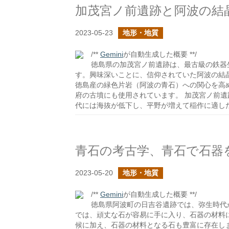
加茂宮ノ前遺跡と阿波の結
2023-05-23
地形・地質
/**
Gemini
が自動生成した概要 **/
徳島県の加茂宮ノ前遺跡は、最古級の鉄器
す。興味深いことに、信仰されていた阿波の結
徳島産の緑色片岩（阿波の青石）への関心を高
府の古墳にも使用されています。 加茂宮ノ前
代には海抜が低下し、平野が増えて稲作に適し
青石の考古学、青石で石器
2023-05-20
地形・地質
/**
Gemini
が自動生成した概要 **/
徳島県阿波町の日吉谷遺跡では、弥生時代
では、頑丈な石が容易に手に入り、石器の材料
候に加え、石器の材料となる石も豊富に存在し