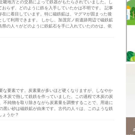
近畿地方との交易によって鉄器がもたらされていました。し
ておらず、どのように鉄を入手していたかは不明です。 記事
存在に着目しています。特に磁鉄鉱は、マグマが固まった後
として利用できます。 しかし、加茂宮ノ前遺跡周辺で磁鉄鉱
島県の人々がどのように鉄鉱石を手に入れていたのかは、依
要な要素です。炭素量が多いほど硬くなりますが、しなやか
石を木炭で熱して銑鉄を作っていました。この過程で木炭の炭
後、不純物を取り除きながら炭素量を調整することで、用途に
浜の黒い砂は磁鉄鉱が由来です。古代の人々は、このような鉄
しょうか？