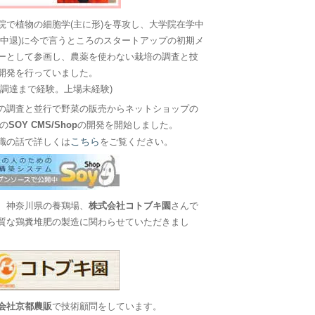
院で植物の細胞学(主に形)を専攻し、大学院在学中
に中退)に今で言うところのスタートアップの初期メ
ーとして参画し、農薬を使わない栽培の調査と技
開発を行っていました。
金調達まで経験。上場未経験)
の調査と並行で野菜の販売からネットショップの
Sの
SOY CMS/Shop
の開発を開始しました。
こちら
職の話で詳しくは
をご覧ください。
、神奈川県の養鶏場、
株式会社コトブキ園
さんで
質な鶏糞堆肥の製造に関わらせていただきまし
会社京都農販
で技術顧問をしています。