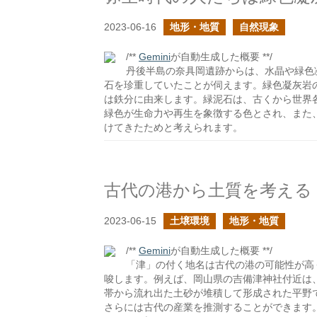
2023-06-16
地形・地質
自然現象
/**
Gemini
が自動生成した概要 **/
丹後半島の奈具岡遺跡からは、水晶や緑色
石を珍重していたことが伺えます。緑色凝灰岩
は鉄分に由来します。緑泥石は、古くから世界
緑色が生命力や再生を象徴する色とされ、また
けてきたためと考えられます。
古代の港から土質を考える
2023-06-15
土壌環境
地形・地質
/**
Gemini
が自動生成した概要 **/
「津」の付く地名は古代の港の可能性が高
唆します。例えば、岡山県の吉備津神社付近は
帯から流れ出た土砂が堆積して形成された平野
さらには古代の産業を推測することができます