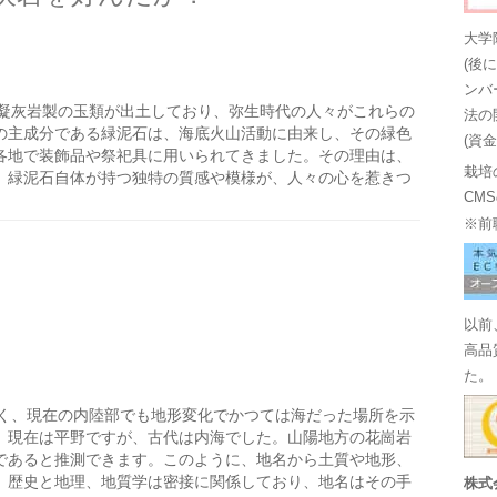
大学
(後
ンバ
凝灰岩製の玉類が出土しており、弥生時代の人々がこれらの
法の
の主成分である緑泥石は、海底火山活動に由来し、その緑色
(資
各地で装飾品や祭祀具に用いられてきました。その理由は、
栽培
、緑泥石自体が持つ独特の質感や模様が、人々の心を惹きつ
CM
※前
以前
高品
た。
く、現在の内陸部でも地形変化でかつては海だった場所を示
、現在は平野ですが、古代は内海でした。山陽地方の花崗岩
であると推測できます。このように、地名から土質や地形、
。歴史と地理、地質学は密接に関係しており、地名はその手
株式