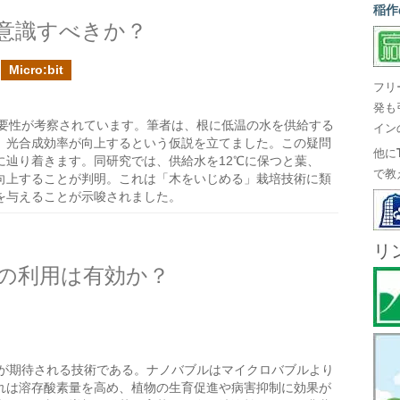
稲作
意識すべきか？
Micro:bit
フリ
発も
要性が考察されています。筆者は、根に低温の水を供給する
イン
、光合成効率が向上するという仮説を立てました。この疑問
他に
に辿り着きます。同研究では、供給水を12℃に保つと葉、
で教
向上することが判明。これは「木をいじめる」栽培技術に類
を与えることが示唆されました。
リ
の利用は有効か？
が期待される技術である。ナノバブルはマイクロバブルより
れは溶存酸素量を高め、植物の生育促進や病害抑制に効果が