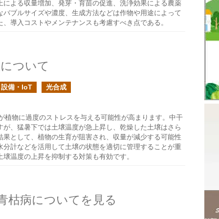
上による収量増加、発芽・育苗の促進、洗浄効果による農薬
なバブルサイズや濃度、生成方法などは作物や用途によって
た、導入コストやメンテナンスも考慮すべき点である。
理について
設備・IoT
光合成
が植物に過度のストレスを与える可能性が高まります。中干
すが、猛暑下では土壌温度が急上昇し、乾燥した土壌はさら
結果として、植物の生育が阻害され、収量が減少する可能性
水分計などを活用して土壌の状態を適切に管理することが重
土壌温度の上昇を抑制する対策も有効です。
青枯病についてを見る