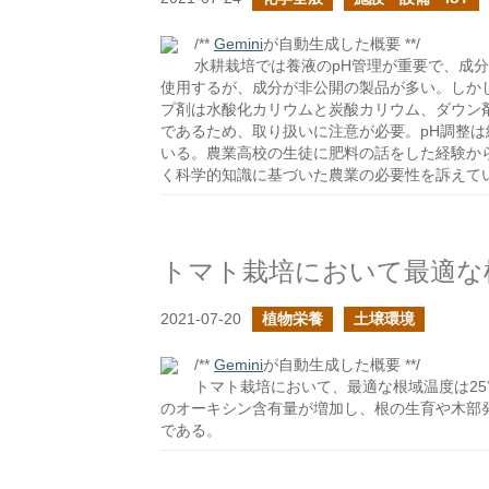
/**
Gemini
が自動生成した概要 **/
水耕栽培では養液のpH管理が重要で、成
使用するが、成分が非公開の製品が多い。しかし、Ge
プ剤は水酸化カリウムと炭酸カリウム、ダウン
であるため、取り扱いに注意が必要。pH調整
いる。農業高校の生徒に肥料の話をした経験か
く科学的知識に基づいた農業の必要性を訴えて
トマト栽培において最適な
2021-07-20
植物栄養
土壌環境
/**
Gemini
が自動生成した概要 **/
トマト栽培において、最適な根域温度は25
のオーキシン含有量が増加し、根の生育や木部
である。