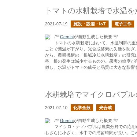
トマトの水耕栽培で水温を
2021-07-19
施設・設備・IoT
電子工作
/**
Gemini
が自動生成した概要 **/
トマトの水耕栽培において、水温制御の重
ことで葉温が下がり、光合成酵素の失活を防ぎ
から、農研機構の「根域冷却水耕栽培」の研究
茎、根の発生は減少するものの、果実の糖度が
似し、水温がトマトの成長と品質に大きな影響
水耕栽培でマイクロバブル
2021-07-10
化学全般
光合成
/**
Gemini
が自動生成した概要 **/
マイクロ・ナノバブルは農業分野での応用
もさらに小さく、水中での滞留時間が長い。こ