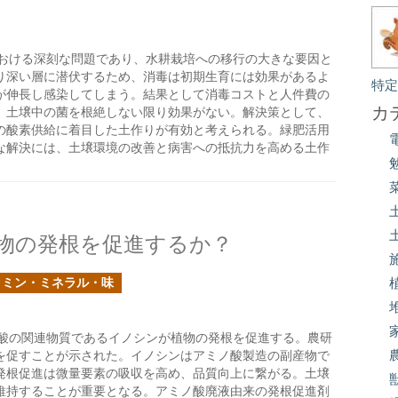
おける深刻な問題であり、水耕栽培への移行の大きな要因と
り深い層に潜伏するため、消毒は初期生育には効果があるよ
特
が伸長し感染してしまう。結果として消毒コストと人件費の
カ
、土壌中の菌を根絶しない限り効果がない。解決策として、
の酸素供給に着目した土作りが有効と考えられる。緑肥活用
な解決には、土壌環境の改善と病害への抵抗力を高める土作
物の発根を促進するか？
タミン・ミネラル・味
酸の関連物質であるイノシンが植物の発根を促進する。農研
を促すことが示された。イノシンはアミノ酸製造の副産物で
発根促進は微量要素の吸収を高め、品質向上に繋がる。土壌
維持することが重要となる。アミノ酸廃液由来の発根促進剤