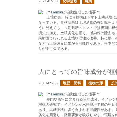
2021-07-03
化学全般
農薬
/**
Gemini
が自動生成した概要 **/
土壌病害、特に青枯病はトマト土耕栽培に
なっている。青枯病菌は土壌消毒の有効範囲よ
うに見えても、長期栽培のトマトでは後期に根
損失に加え、土壌劣化を招く。感染株の除去も
果樹園で行われる土壌物理性の改善、特に根へ
なども土壌改良に繋がる可能性がある。根本的
りが不可欠である。
人にとっての旨味成分が植
2019-09-05
堆肥・肥料
植物の形
ビ
/**
Gemini
が自動生成した概要 **/
鶏肉や魚粉に含まれる旨味成分、イノシン
機構の研究で、イノシンが水耕栽培で根の発育
あり、黒糖肥料に多く含まれる可能性がある。
劣化を回避し、微量要素が吸収しやすい環境を