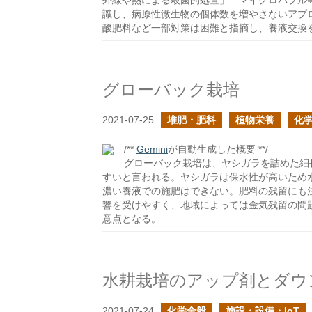
外線や熱による殺菌的処置」「マイクロバブル
識し、病原性微生物の個体数を増やさないアプ
酸肥料など一部対策は困難と指摘し、養液交換
グローバック栽培
2021-07-25
堆肥・肥料
植物栄養
化
/**
Gemini
が自動生成した概要 **/
グローバック栽培は、ヤシガラを詰めた細
すいと言われる。ヤシガラは保水性が高いため
濃い養液での施肥はできない。肥料の残留にも
響を受けやすく、地域によっては金気残留の問
意点となる。
水耕栽培のアップ剤とダウ
2021-07-24
化学全般
施設・設備・IoT