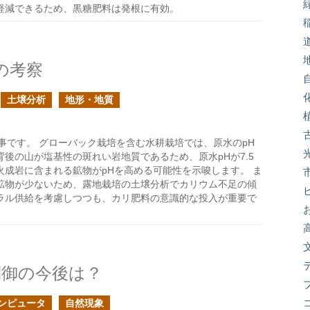
軽減できるため、黒糖肥料は発根に有効。
の考察
土壌分析
地形・地質
事です。 グローバック栽培を含む水耕栽培では、原水のpH
後の山が塩基性の斑れい岩地質であるため、原水pHが7.5
成岩に含まれる鉱物がpHを高める可能性を示唆します。 ま
鉱物が少ないため、露地栽培の土壌分析でカリウム不足の傾
ラル供給を考慮しつつも、カリ肥料の意識的な投入が重要で
制御の今後は？
ンピュータ
自然現象