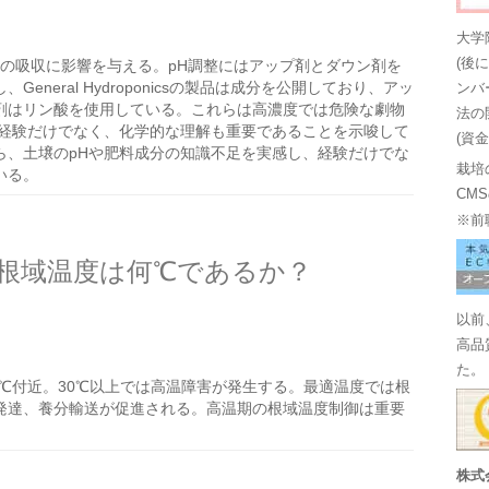
大学
(後
分の吸収に影響を与える。pH調整にはアップ剤とダウン剤を
neral Hydroponicsの製品は成分を公開しており、アッ
ンバ
剤はリン酸を使用している。これらは高濃度では危険な劇物
法の
は経験だけでなく、化学的な理解も重要であることを示唆して
(資
ら、土壌のpHや肥料成分の知識不足を実感し、経験だけでな
栽培
いる。
CM
※前
根域温度は何℃であるか？
以前
高品
た。
℃付近。30℃以上では高温障害が発生する。最適温度では根
発達、養分輸送が促進される。高温期の根域温度制御は重要
株式