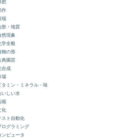
緑肥
稲作
道端
地形・地質
自然現象
化学全般
植物の形
古典園芸
光合成
市場
ビタミン・ミネラル・味
おいしい水
高槻
文化
テスト自動化
プログラミング
コンピュータ