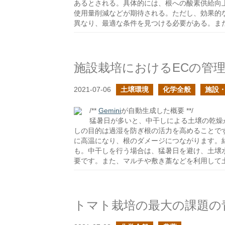
あるとされる。具体的には、根への酸素供給向
使用量削減などが期待される。ただし、効果的
異なり、最適な条件を見つける必要がある。ま
施設栽培におけるECの管
2021-07-06
土壌環境
化学全般
施設・
/**
Gemini
が自動生成した概要 **/
猛暑日が多いと、中干しによる土壌の乾燥
しの目的は過湿を防ぎ根の活力を高めることで
に高温になり、根のダメージにつながります。
も。中干しを行う場合は、猛暑日を避け、土壌
要です。また、マルチや敷き藁などを利用して
トマト栽培の最大の課題の