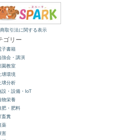
定商取引法に関する表示
テゴリー
電子書籍
勉強会・講演
菜園教室
土壌環境
土壌分析
施設・設備・IoT
植物栄養
堆肥・肥料
家畜糞
農薬
獣害