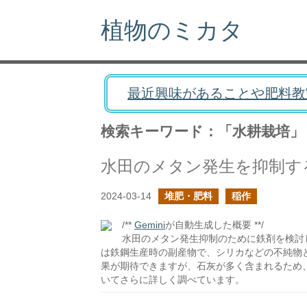
植物のミカタ
最近興味があることや肥料教
検索キーワード：「水耕栽培」
水田のメタン発生を抑制す
2024-03-14
堆肥・肥料
稲作
/**
Gemini
が自動生成した概要 **/
水田のメタン発生抑制のために鉄剤を検討
は鉄鋼生産時の副産物で、シリカなどの不純物
果が期待できますが、石灰が多く含まれるため
いてさらに詳しく調べています。