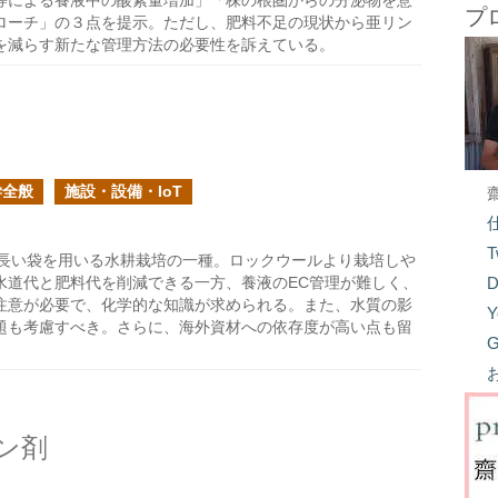
等による養液中の酸素量増加」「株の根圏からの分泌物を意
プ
ローチ」の３点を提示。ただし、肥料不足の現状から亜リン
を減らす新たな管理方法の必要性を訴えている。
学全般
施設・設備・IoT
T
長い袋を用いる水耕栽培の一種。ロックウールより栽培しや
水道代と肥料代を削減できる一方、養液のEC管理が難しく、
D
注意が必要で、化学的な知識が求められる。また、水質の影
Y
題も考慮すべき。さらに、海外資材への依存度が高い点も留
G
ン剤