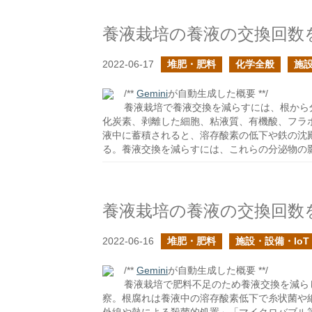
養液栽培の養液の交換回数
2022-06-17
堆肥・肥料
化学全般
施設
/**
Gemini
が自動生成した概要 **/
養液栽培で養液交換を減らすには、根から
化炭素、剥離した細胞、粘液質、有機酸、フラ
液中に蓄積されると、溶存酸素の低下や鉄の沈
る。養液交換を減らすには、これらの分泌物の
養液栽培の養液の交換回数
2022-06-16
堆肥・肥料
施設・設備・IoT
/**
Gemini
が自動生成した概要 **/
養液栽培で肥料不足のため養液交換を減ら
察。根腐れは養液中の溶存酸素低下で糸状菌や