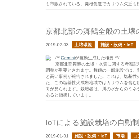
も市販されている。発根促進でカリウム欠乏も
京都北部の舞鶴全般の土壌
2019-02-03
土壌環境
施設・設備・IoT
/**
Gemini
が自動生成した概要 **/
京都北部舞鶴の土壌・水質に関する考察記
調整が重要とされます。舞鶴の一部施設では、背
と高い事例が報告されました。これは、塩基性火
た、この塩基性火成岩地域ではカリウムを含む
向が見られます。栽培者は、川の水からのミネ
あると指摘しています。
IoTによる施設栽培の自動
2019-01-01
施設・設備・IoT
市場
コ