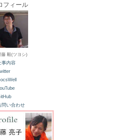
ロフィール
齋藤 毅(ツヨシ)
仕事内容
witter
ocsWell
ouTube
itHub
お問い合わせ