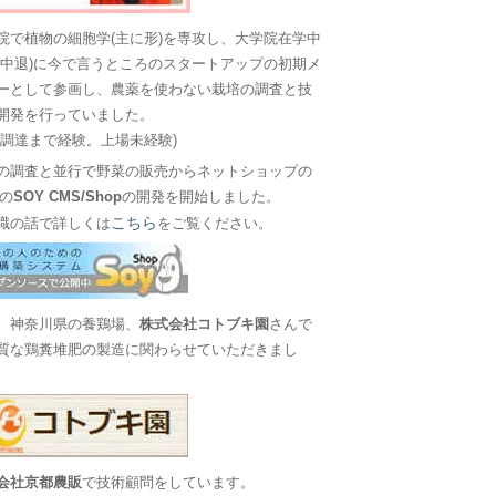
院で植物の細胞学(主に形)を専攻し、大学院在学中
に中退)に今で言うところのスタートアップの初期メ
ーとして参画し、農薬を使わない栽培の調査と技
開発を行っていました。
金調達まで経験。上場未経験)
の調査と並行で野菜の販売からネットショップの
Sの
SOY CMS/Shop
の開発を開始しました。
こちら
職の話で詳しくは
をご覧ください。
、神奈川県の養鶏場、
株式会社コトブキ園
さんで
質な鶏糞堆肥の製造に関わらせていただきまし
会社京都農販
で技術顧問をしています。