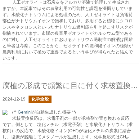
人工ゼオライトは石炭灰をアルカリ溶液で処理して生成され
ますが、本記事ではその農業利用の可能性と課題を深掘りしていま
す。水酸化ナトリウムによる処理のため、人工ゼオライトは負電荷
部位がナトリウムイオンで飽和しており、多用すると植物にクロロ
シスやネクロシスといったナトリウム過剰症を引き起こすリスクが
指摘されています。市販の農業用ゼオライトがカルシウム型である
のに対し、人工ゼオライトにおけるナトリウム過剰症の解消は困難
と筆者は考察。このことから、ゼオライトの飽和陽イオンの種類が
農業利用において極めて重要であるという学びが得られたと結んで
います。
腐植の形成で頻繁に目に付く求核置換反応とは？
2024-12-19
化学全般
/**
Gemini
が自動生成した概要 **/
求核置換反応は、求電子剤の一部が求核剤で置き換わる反応
です。例として、塩化メチル（求電子剤）と水酸化ナトリウム（求
核剤）の反応で、水酸化物イオン(OH⁻)が塩化メチルの炭素に結合
し、塩素が脱離してメタノールが生成します。化学反応式はCH₃-