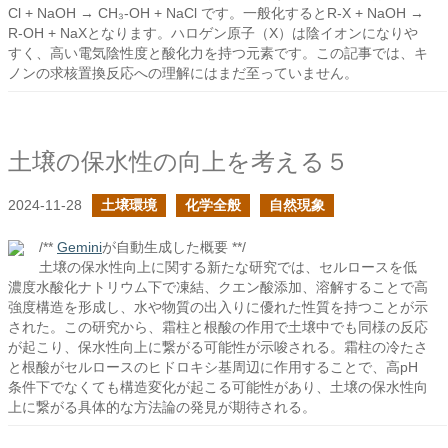
Cl + NaOH → CH₃-OH + NaCl です。一般化するとR-X + NaOH →
R-OH + NaXとなります。ハロゲン原子（X）は陰イオンになりや
すく、高い電気陰性度と酸化力を持つ元素です。この記事では、キ
ノンの求核置換反応への理解にはまだ至っていません。
土壌の保水性の向上を考える５
2024-11-28
土壌環境
化学全般
自然現象
/**
Gemini
が自動生成した概要 **/
土壌の保水性向上に関する新たな研究では、セルロースを低
濃度水酸化ナトリウム下で凍結、クエン酸添加、溶解することで高
強度構造を形成し、水や物質の出入りに優れた性質を持つことが示
された。この研究から、霜柱と根酸の作用で土壌中でも同様の反応
が起こり、保水性向上に繋がる可能性が示唆される。霜柱の冷たさ
と根酸がセルロースのヒドロキシ基周辺に作用することで、高pH
条件下でなくても構造変化が起こる可能性があり、土壌の保水性向
上に繋がる具体的な方法論の発見が期待される。