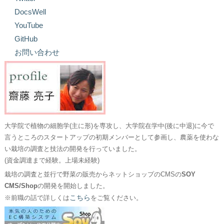
DocsWell
YouTube
GitHub
お問い合わせ
大学院で植物の細胞学(主に形)を専攻し、大学院在学中(後に中退)に今で
言うところのスタートアップの初期メンバーとして参画し、農薬を使わな
い栽培の調査と技法の開発を行っていました。
(資金調達まで経験。上場未経験)
栽培の調査と並行で野菜の販売からネットショップのCMSの
SOY
CMS/Shop
の開発を開始しました。
こちら
※前職の話で詳しくは
をご覧ください。