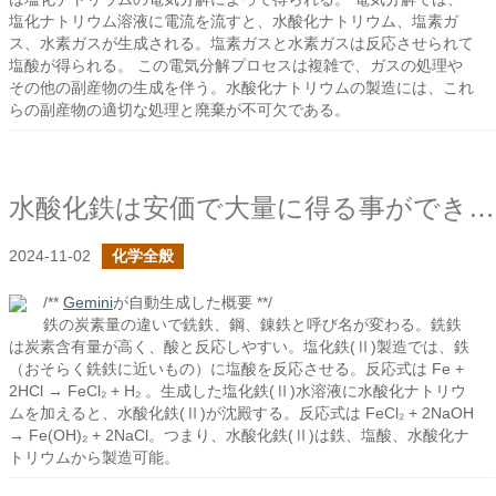
塩化ナトリウム溶液に電流を流すと、水酸化ナトリウム、塩素ガ
ス、水素ガスが生成される。塩素ガスと水素ガスは反応させられて
塩酸が得られる。 この電気分解プロセスは複雑で、ガスの処理や
その他の副産物の生成を伴う。水酸化ナトリウムの製造には、これ
らの副産物の適切な処理と廃棄が不可欠である。
水酸化鉄は安価で大量に得る事ができる還元剤なのか？
2024-11-02
化学全般
/**
Gemini
が自動生成した概要 **/
鉄の炭素量の違いで銑鉄、鋼、錬鉄と呼び名が変わる。銑鉄
は炭素含有量が高く、酸と反応しやすい。塩化鉄(Ⅱ)製造では、鉄
（おそらく銑鉄に近いもの）に塩酸を反応させる。反応式は Fe +
2HCl → FeCl₂ + H₂ 。生成した塩化鉄(Ⅱ)水溶液に水酸化ナトリウ
ムを加えると、水酸化鉄(Ⅱ)が沈殿する。反応式は FeCl₂ + 2NaOH
→ Fe(OH)₂ + 2NaCl。つまり、水酸化鉄(Ⅱ)は鉄、塩酸、水酸化ナ
トリウムから製造可能。