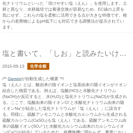
化ナトリウムといった「溶けやすい塩（えん）」を使用します。土
耕と異なり、水耕栽培では養液交換が容易なため、EC値の上昇を
気にせず、これらの塩を柔軟に活用できる点が大きな特徴です。根
からの老廃物によるpH低下にも対応できる調整法が提示されてい
ます。
塩と書いて、「しお」と読みたいけどここでは「えん」で
2015-09-13
化学全般
/**
Gemini
が自動生成した概要 **/
塩（えん）とは、酸由来の陰イオンと塩基由来の陽イオンがイオン
結合した物質である。例えば、塩酸(HCl)と水酸化ナトリウム
(NaOH)が反応すると、水(H₂O)と塩化ナトリウム(NaCl)が生成され
る。ここで、塩酸由来の陰イオンCl⁻と水酸化ナトリウム由来の陽
イオンNa⁺が結合した塩化ナトリウムが「塩（えん）」に該当す
る。同様に、硫酸アンモニウムと水酸化カルシウムから生成される
硫酸カルシウム(CaSO₄)も塩（えん）である。硫酸アンモニウム由
来の硫酸イオン(SO₄²⁻)と水酸化カルシウム由来のカルシウムイオ
ン(Ca²⁺)が結合しているためだ。有機無機に関わらず、農業におい