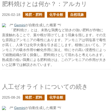
肥料焼けとは何か？：アルカリ
2026-02-18
堆肥・肥料
化学全般
自然現象
/**
Gemini
が自動生成した概要 **/
「肥料焼け」とは、未熟な鶏糞など効きの強い肥料が作物に
直接触れることで、葉や根が溶けてしまう現象を指します。その主
な原因はアンモニアの毒性にあります。アンモニアは弱塩基で毒性
が高く、人体では化学火傷を引き起こします。植物においても、ア
ンモニアの吸水作用や鹸化作用に加え、特にその高い浸透性によっ
て細胞組織が深く損傷し、肥料焼けとして現れると考えられます。
熟成度の低い鶏糞による肥料焼けは、このアンモニアの作用が大き
いと記事では解説されています。
人工ゼオライトについての続き
2025-08-26
堆肥・肥料
化学全般
/**
Gemini
が自動生成した概要 **/