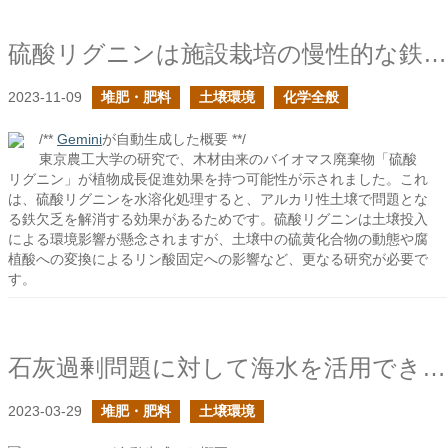
硫酸リグニンは施設栽培の慢性的な鉄欠乏を解決できるか？
2023-11-09
堆肥・肥料
土壌環境
化学全般
/**
Gemini
が自動生成した概要 **/
東京農工大学の研究で、木材由来のバイオマス廃棄物「硫酸
リグニン」が植物成長促進効果を持つ可能性が示されました。これ
は、硫酸リグニンを水溶化処理すると、アルカリ性土壌で問題とな
る鉄欠乏を解消する効果があるためです。硫酸リグニンは土壌投入
による環境影響が懸念されますが、土壌中の硫黄化合物の動態や腐
植酸への変換によるリン酸固定への影響など、更なる研究が必要で
す。
石灰過剰問題に対して海水を活用できるか？
2023-03-29
堆肥・肥料
土壌環境