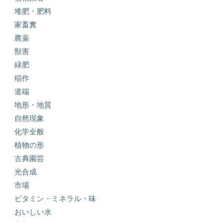
堆肥・肥料
家畜糞
農薬
獣害
緑肥
稲作
道端
地形・地質
自然現象
化学全般
植物の形
古典園芸
光合成
市場
ビタミン・ミネラル・味
おいしい水