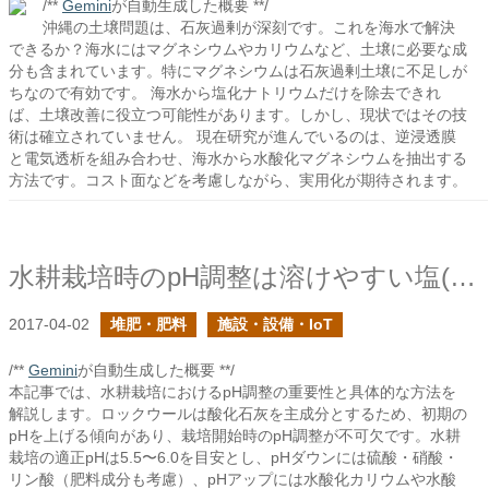
/**
Gemini
が自動生成した概要 **/
沖縄の土壌問題は、石灰過剰が深刻です。これを海水で解決
できるか？海水にはマグネシウムやカリウムなど、土壌に必要な成
分も含まれています。特にマグネシウムは石灰過剰土壌に不足しが
ちなので有効です。 海水から塩化ナトリウムだけを除去できれ
ば、土壌改善に役立つ可能性があります。しかし、現状ではその技
術は確立されていません。 現在研究が進んでいるのは、逆浸透膜
と電気透析を組み合わせ、海水から水酸化マグネシウムを抽出する
方法です。コスト面などを考慮しながら、実用化が期待されます。
水耕栽培時のpH調整は溶けやすい塩(えん)で
2017-04-02
堆肥・肥料
施設・設備・IoT
/**
Gemini
が自動生成した概要 **/
本記事では、水耕栽培におけるpH調整の重要性と具体的な方法を
解説します。ロックウールは酸化石灰を主成分とするため、初期の
pHを上げる傾向があり、栽培開始時のpH調整が不可欠です。水耕
栽培の適正pHは5.5〜6.0を目安とし、pHダウンには硫酸・硝酸・
リン酸（肥料成分も考慮）、pHアップには水酸化カリウムや水酸