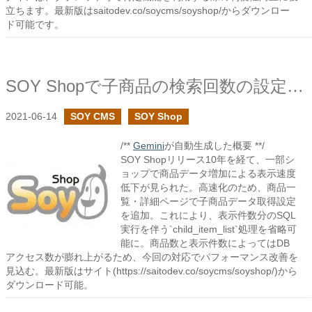
立ちます。最新版はsaitodev.co/soycms/soyshop/からダウンロー
ド可能です。
SOY Shopで子商品の検索回数の設定で高速化
2021-06-14
SOY CMS
SOY Shop
/**
Gemini
が自動生成した概要 **/
SOY Shopリリース10年を経て、一部シ
ョップで商品データ増加による表示速度
低下が見られた。高速化のため、商品一
覧・詳細ページで子商品データ取得設定
を追加。これにより、表示件数分のSQL
実行を伴う`child_item_list`処理を省略可
能に。商品数と表示件数によってはDB
アクセス数が膨れ上がるため、今回の対応でパフォーマンス改善を
見込む。最新版はサイト(https://saitodev.co/soycms/soyshop/)から
ダウンロード可能。