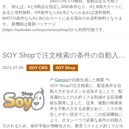
(MATCH) の3種類。複数設定も可能で
す。 例えば、AとB商品を指定しAND条件なら、AとB両方カートに
あると送料無料。OR条件ならAかBどちらかあれば送料無料。
MATCH条件ならAとBのみカートにある場合のみ送料無料となりま
す。 新機能は最新パッケージ
(https://saitodev.co/soycms/soyshop/)から利用可能です。
SOY Shopで注文検索の条件の自動入力で教育コストと人的ミスを減らす
2021-07-06
SOY CMS
SOY Shop
/**
Gemini
が自動生成した概要 **/
SOY Shopの注文検索に、配送条件を自
動入力するボタンを追加することで、配
送漏れなどの人的ミスを削減する拡張機
能を開発しました。従来、複数の検索条
件を手動入力する必要があり、ミスが発
生しやすい状況でした。この拡張機能に
より、ボタン一つで必要な条件が自動入
力されるため、操作手順が簡略化され、教育コストと人的ミスが大