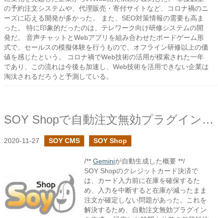
の予約注文システムや、代理販売・寄付サイトなど、コロナ禍のニ
ーズに応える開発が多かった。 また、SEO対策情報の需要も高ま
った。 特に印象的だったのは、テレワーク向け研修システムの開
発だ。 音声チャットとWebアプリを組み合わせたボードゲーム形
式で、セールスの模擬体験を行うもので、オフライン研修以上の価
値を感じたという。 コロナ禍でWeb技術の活用が模索された一年
であり、この流れは今後も加速し、Web技術を活用できない企業は
淘汰されるだろうと予測している。
SOY Shopで自動注文無効プラグインを作成しました
2020-11-27
SOY CMS
SOY Shop
/**
Gemini
が自動生成した概要 **/
SOY Shopのクレジットカード決済で
は、カード入力前に在庫を確保するた
め、入力を中断すると在庫が減ったまま
注文が確定しない問題があった。これを
解決するため、自動注文無効プラグイン