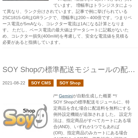
ています。 増幅率はトランジスタによっ
て異なり、ランク分けされています。記事で例に挙げられている
2SC1815-GRはGRランクで、増幅率は200～400倍です。つまりベ
ース電流が5mAなら、コレクター電流は1Aになる計算となりま
す。 ただし、ベース電流の最大値はデータシートに記載がないた
め、コレクター損失(400mW)を考慮して、安全な電流値を見積る
必要があると指摘しています。
SOY Shopの標準配送モジュールの配送料無料設定で例外の設定を追加しました
2021-08-22
SOY CMS
SOY Shop
/**
Gemini
が自動生成した概要 **/
SOY Shopの標準配送モジュールに、特
定商品を含む場合に配送料を無料にする
例外設定機能が追加されました。 設定方
法は、指定商品がすべてカートにある場
合(AND)、いずれか1つでもあれば
(OR)、指定商品のみカートにある場合