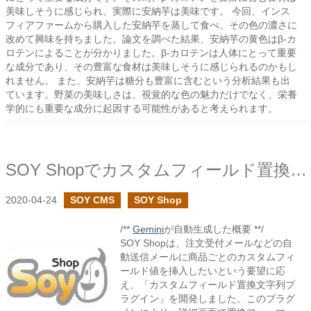
美味しそうに感じられ、実際に安納芋は美味です。 今回、インス
フィアファームから購入した安納芋を蒸して食べ、その色の濃さに
改めて興味を持ちました。論文を調べた結果、安納芋の黄色はβ-カ
ロテンによることが分かりました。β-カロテンは人体にとって重要
な成分であり、その豊富な食材は美味しそうに感じられるのかもし
れません。 また、安納芋は糖分も豊富に含むという分析結果も出
ています。野菜の美味しさは、視覚的な色の魅力だけでなく、栄養
学的にも重要な成分に起因する可能性があると考えられます。
SOY Shopでカスタムフィールド置換文字列プラグインを作成しました
2020-04-24
SOY CMS
SOY Shop
/**
Gemini
が自動生成した概要 **/
SOY Shopは、注文受付メールなどの自
動送信メールに商品ごとのカスタムフィ
ールド値を挿入したいという要望に応
え、「カスタムフィールド置換文字列プ
ラグイン」を開発しました。このプラグ