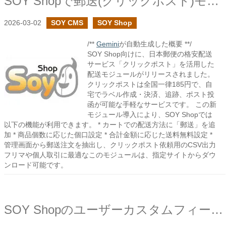
SOY Shopで郵送(クリックポスト)モジュールを作成しました
2026-03-02
SOY CMS
SOY Shop
/**
Gemini
が自動生成した概要 **/
SOY Shop向けに、日本郵便の格安配送
サービス「クリックポスト」を活用した
配送モジュールがリリースされました。
クリックポストは全国一律185円で、自
宅でラベル作成・決済、追跡、ポスト投
函が可能な手軽なサービスです。 この新
モジュール導入により、SOY Shopでは
以下の機能が利用できます。 * カートでの配送方法に「郵送」を追
加 * 商品個数に応じた個口設定 * 合計金額に応じた送料無料設定 *
管理画面から郵送注文を抽出し、クリックポスト依頼用のCSV出力
フリマや個人取引に最適なこのモジュールは、指定サイトからダウ
ンロード可能です。
SOY Shopのユーザーカスタムフィールドで注文CSVの設定を追加しました