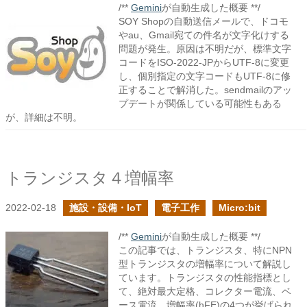
/**
Gemini
が自動生成した概要 **/
SOY Shopの自動送信メールで、ドコモ
やau、Gmail宛ての件名が文字化けする
問題が発生。原因は不明だが、標準文字
コードをISO-2022-JPからUTF-8に変更
し、個別指定の文字コードもUTF-8に修
正することで解消した。sendmailのアッ
プデートが関係している可能性もある
が、詳細は不明。
トランジスタ４増幅率
2022-02-18
施設・設備・IoT
電子工作
Micro:bit
/**
Gemini
が自動生成した概要 **/
この記事では、トランジスタ、特にNPN
型トランジスタの増幅率について解説し
ています。トランジスタの性能指標とし
て、絶対最大定格、コレクター電流、ベ
ース電流、増幅率(hFE)の4つが挙げられ