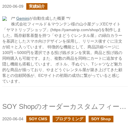
2020-06-09
実績紹介
/**
Gemini
が自動生成した概要 **/
株式会社フィールド＆マウンテン様の山小屋グッズECサイト
「ヤマトリップショップ」(https://yamatrip.com/shop/)を制作しま
した。既存顧客基盤を持つ「やまどうぐレンタル屋」の緑白カラー
を基調としたスマホ向けデザインを採用し、リリース後すぐに注文
が続々と入っています。 特徴的な機能として、商品詳細ページに
100円～5000円を選択できる投げ銭ボタンを実装。商品と投げ銭の
同時購入も可能です。また、複数の商品を同時にカートに追加する
隠し機能も搭載しています。 ボトル、手ぬぐい、Tシャツなど魅力
的な商品が揃っており、やまどうぐレンタル屋が築き上げてきた顧
客との信頼関係が、ECサイトの初期の成功に繋がっていると感じ
ています。
SOY ShopのオーダーカスタムフィールドでjQueryのDatepickerを使ってみる
2020-06-04
SOY CMS
プログラミング
SOY Shop