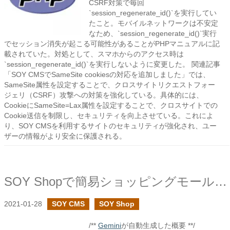
CSRF対策で毎回
`session_regenerate_id()`を実行してい
たこと。モバイルネットワークは不安定
なため、`session_regenerate_id()`実行
でセッション消失が起こる可能性があることがPHPマニュアルに記
載されていた。対処として、スマホからのアクセス時は
`session_regenerate_id()`を実行しないように変更した。 関連記事
「SOY CMSでSameSite cookiesの対応を追加しました」では、
SameSite属性を設定することで、クロスサイトリクエストフォー
ジェリ（CSRF）攻撃への対策を強化している。具体的には、
CookieにSameSite=Lax属性を設定することで、クロスサイトでの
Cookie送信を制限し、セキュリティを向上させている。これによ
り、SOY CMSを利用するサイトのセキュリティが強化され、ユー
ザーの情報がより安全に保護される。
SOY Shopで簡易ショッピングモール運営プラグインを作成しました
2021-01-28
SOY CMS
SOY Shop
/**
Gemini
が自動生成した概要 **/