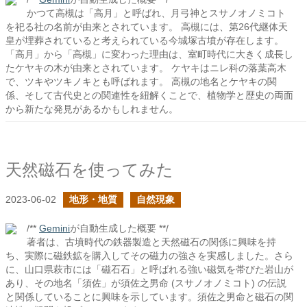
かつて高槻は「高月」と呼ばれ、月弓神とスサノオノミコト
を祀る社の名前が由来とされています。 高槻には、第26代継体天
皇が埋葬されていると考えられている今城塚古墳が存在します。
「高月」から「高槻」に変わった理由は、室町時代に大きく成長し
たケヤキの木が由来とされています。 ケヤキはニレ科の落葉高木
で、ツキやツキノキとも呼ばれます。 高槻の地名とケヤキの関
係、そして古代史との関連性を紐解くことで、植物学と歴史の両面
から新たな発見があるかもしれません。
天然磁石を使ってみた
2023-06-02
地形・地質
自然現象
/**
Gemini
が自動生成した概要 **/
著者は、古墳時代の鉄器製造と天然磁石の関係に興味を持
ち、実際に磁鉄鉱を購入してその磁力の強さを実感しました。さら
に、山口県萩市には「磁石石」と呼ばれる強い磁気を帯びた岩山が
あり、その地名「須佐」が須佐之男命 (スサノオノミコト) の伝説
と関係していることに興味を示しています。須佐之男命と磁石の関