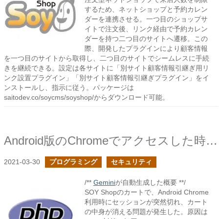
するため、ネットショップと予約カレン
ダーを連携させる。一つ目のショップサ
イトで注文後、リンク経由で予約カレン
ダーを持つ二つ目のサイトへ遷移。この
際、開発したプラグインにより顧客情報
を一つ目のサイトから取得し、二つ目のサイトでシームレスに手続
きを継続できる。設定は各サイトに「別サイト顧客情報引継ぎ用リ
ンク設置プラグイン」「別サイト顧客情報引継ぎプラグイン」をイ
ンストールし、指示に従う。パッケージは
saitodev.co/soycms/soyshop/からダウンロード可能。
Android版のChromeでアクセスした時にPHPのセッションが突然切れる症状で苦戦した
2021-03-30
プログラミング
セキュリティ
/**
Gemini
が自動生成した概要 **/
SOY Shopのカートで、Android Chrome
利用時にセッションが突然切れ、カート
の中身が消える問題が発生した。原因は