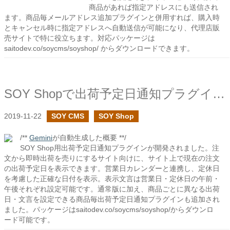
商品があれば指定アドレスにも送信され
ます。商品毎メールアドレス追加プラグインと併用すれば、購入時
とキャンセル時に指定アドレスへ自動送信が可能になり、代理店販
売サイトで特に役立ちます。対応パッケージは
saitodev.co/soycms/soyshop/ からダウンロードできます。
SOY Shopで出荷予定日通知プラグインを作成しました
2019-11-22
SOY CMS
SOY Shop
/**
Gemini
が自動生成した概要 **/
SOY Shop用出荷予定日通知プラグインが開発されました。注
文から即時出荷を売りにするサイト向けに、サイト上で現在の注文
の出荷予定日を表示できます。営業日カレンダーと連携し、定休日
を考慮した正確な日付を表示。表示文言は営業日・定休日の午前・
午後それぞれ設定可能です。通常版に加え、商品ごとに異なる出荷
日・文言を設定できる商品毎出荷予定日通知プラグインも追加され
ました。パッケージはsaitodev.co/soycms/soyshop/からダウンロ
ード可能です。