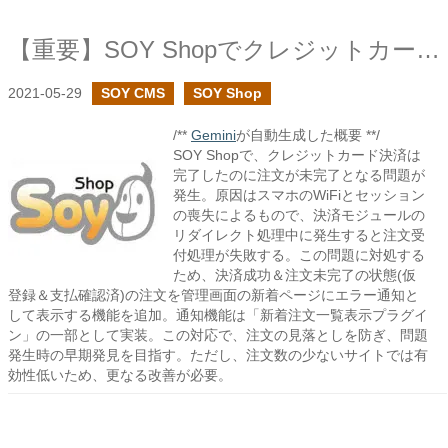
【重要】SOY Shopでクレジットカード支払いが正常に終了しなかった注文を通知する機能を追加しました
2021-05-29
SOY CMS
SOY Shop
/**
Gemini
が自動生成した概要 **/
SOY Shopで、クレジットカード決済は
完了したのに注文が未完了となる問題が
発生。原因はスマホのWiFiとセッション
の喪失によるもので、決済モジュールの
リダイレクト処理中に発生すると注文受
付処理が失敗する。この問題に対処する
ため、決済成功＆注文未完了の状態(仮
登録＆支払確認済)の注文を管理画面の新着ページにエラー通知と
して表示する機能を追加。通知機能は「新着注文一覧表示プラグイ
ン」の一部として実装。この対応で、注文の見落としを防ぎ、問題
発生時の早期発見を目指す。ただし、注文数の少ないサイトでは有
効性低いため、更なる改善が必要。