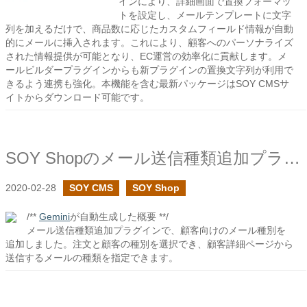
インにより、詳細画面で置換フォーマッ
トを設定し、メールテンプレートに文字
列を加えるだけで、商品数に応じたカスタムフィールド情報が自動
的にメールに挿入されます。これにより、顧客へのパーソナライズ
された情報提供が可能となり、EC運営の効率化に貢献します。メ
ールビルダープラグインからも新プラグインの置換文字列が利用で
きるよう連携も強化。本機能を含む最新パッケージはSOY CMSサ
イトからダウンロード可能です。
SOY Shopのメール送信種類追加プラグインで顧客詳細メールの種別を追加しました
2020-02-28
SOY CMS
SOY Shop
/**
Gemini
が自動生成した概要 **/
メール送信種類追加プラグインで、顧客向けのメール種別を
追加しました。注文と顧客の種別を選択でき、顧客詳細ページから
送信するメールの種類を指定できます。