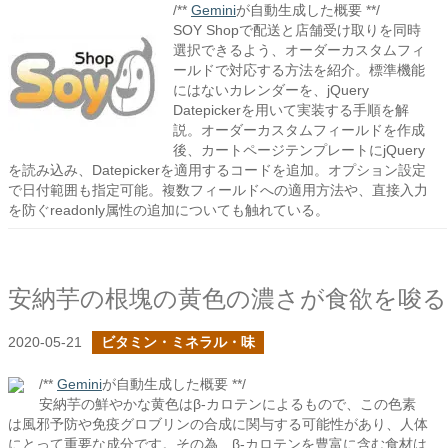
/**
Gemini
が自動生成した概要 **/
SOY Shopで配送と店舗受け取りを同時
選択できるよう、オーダーカスタムフィ
ールドで対応する方法を紹介。標準機能
にはないカレンダーを、jQuery
Datepickerを用いて実装する手順を解
説。オーダーカスタムフィールドを作成
後、カートページテンプレートにjQuery
を読み込み、Datepickerを適用するコードを追加。オプション設定
で日付範囲も指定可能。複数フィールドへの適用方法や、直接入力
を防ぐreadonly属性の追加についても触れている。
安納芋の根塊の黄色の濃さが食欲を唆る
2020-05-21
ビタミン・ミネラル・味
/**
Gemini
が自動生成した概要 **/
安納芋の鮮やかな黄色はβ-カロテンによるもので、この色素
は風邪予防や免疫グロブリンの合成に関与する可能性があり、人体
にとって重要な成分です。その為、β-カロテンを豊富に含む食材は