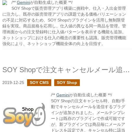
/**
Gemini
が自動生成した概要 **/
SOY Shopで販売管理アプリ構築に挑戦中。仕入・入出金管理
に注力し、既存の販売管理アプリの課題である価格バリエーション
の不足に対応するため、SOY Shopのプラグインを活用し無制限登
録を実現。商品規格を応用し、仕入値の異なる同一商品を管理。管
理画面からの注文登録時に仕入値パターンを表示する機能も追加。
ネットショップにおける仕入の概念の重要性も認識。販売管理機能
強化により、ネットショップ機能全体の向上を目指す。
SOY Shopで注文キャンセルメール追加プラグインを追加しました
2019-12-25
SOY CMS
SOY Shop
/**
Gemini
が自動生成した概要 **/
SOY Shopの注文キャンセル時、自動/手
動でキャンセルメールを送信するプラグ
インが追加されました。メールテンプレ
ートは既存のプラグインで作成可能です
が、新プラグインでは商品毎にメールア
ドレスを設定でき、キャンセル時に該当