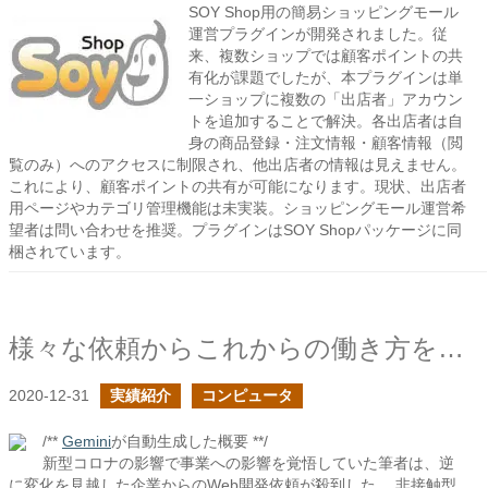
SOY Shop用の簡易ショッピングモール
運営プラグインが開発されました。従
来、複数ショップでは顧客ポイントの共
有化が課題でしたが、本プラグインは単
一ショップに複数の「出店者」アカウン
トを追加することで解決。各出店者は自
身の商品登録・注文情報・顧客情報（閲
覧のみ）へのアクセスに制限され、他出店者の情報は見えません。
これにより、顧客ポイントの共有が可能になります。現状、出店者
用ページやカテゴリ管理機能は未実装。ショッピングモール運営希
望者は問い合わせを推奨。プラグインはSOY Shopパッケージに同
梱されています。
様々な依頼からこれからの働き方を見た
2020-12-31
実績紹介
コンピュータ
/**
Gemini
が自動生成した概要 **/
新型コロナの影響で事業への影響を覚悟していた筆者は、逆
に変化を見越した企業からのWeb開発依頼が殺到した。 非接触型