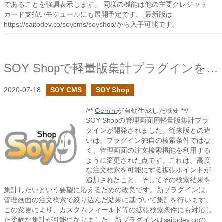
であることを強調表示します。 同様の機能は他の主要クレジット
カード支払いモジュールにも展開予定です。 最新版は
https://saitodev.co/soycms/soyshop/から入手可能です。
SOY Shopで軽量版集計プラグインを作成しました
2020-07-18
SOY CMS
SOY Shop
/**
Gemini
が自動生成した概要 **/
SOY Shopの管理画面用軽量版集計プラ
グインが開発されました。従来版との違
いは、プラグイン独自の検索条件ではな
く、管理画面の注文検索機能を利用する
ように変更された点です。これは、高度
な注文検索を可能にする拡張ポイントが
追加されたこと、そしてその検索結果を
集計したいという要望に応えるための改良です。新プラグインは、
管理画面の注文検索で絞り込んだ結果に基づいて集計を行います。
この変更により、カスタムフィールド等の拡張検索条件にも対応し
た柔軟な集計が可能になりました。新プラグインはsaitodev.coの