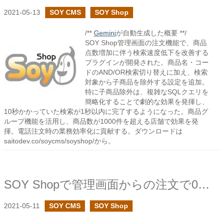
2021-05-13
SOY CMS
SOY Shop
/**
Gemini
が自動生成した概要 **/
SOY Shop管理画面の注文機能で、商品
点数増加に伴う検索速度低下を改善する
プラグインが開発された。商品名・コー
ドのAND/OR検索切り替えに加え、検索
対象から子商品を除外する設定を追加。
特に子商品除外は、複雑なSQLクエリを
簡略化することで劇的な効果を発揮し、
10秒かかっていた検索が1秒以内に完了するようになった。商品グ
ループ機能を活用し、商品数が1000件を超える店舗で効果を発
揮。電話注文時の業務効率化に貢献する。ダウンロードは
saitodev.co/soycms/soyshop/から。
SOY Shopで管理画面からの注文で0円商品の追加の設定を設けました
2021-05-11
SOY CMS
SOY Shop