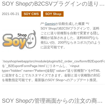
SOY ShopのB2CSVプラグインの送り状種類の項目で送料で分ける方法
2021-05-21
SOY CMS
SOY Shop
/**
Gemini
が自動生成した概要 **/
SOY ShopのB2CSVプラグインで、送料
ごとに送り状種類を自動で変更する隠し
機能が追加されました。送料800円なら
発払い(0)、200円ならネコポス(7)のよう
に設定可能です。
`/soyshop/webapp/src/module/plugins/b2_order_csv/form/B2ExportF
を`_B2ExportFormPage.html`にリネームし、`<input
type="hidden" name="Pattern[金額]" value="送り状種類">`をHTML
に追加することでカスタマイズできます。金額と送り状種類の対応
を複数指定可能です。最新版のSOY Shopへのアップデート推奨。
SOY Shopの管理画面からの注文の商品検索の高速化に挑戦