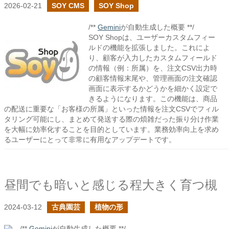
2026-02-21
SOY CMS
SOY Shop
/**
Gemini
が自動生成した概要 **/
SOY Shopは、ユーザーカスタムフィー
ルドの機能を拡張しました。これによ
り、顧客が入力したカスタムフィールド
の情報（例：所属）を、注文CSV出力時
の顧客情報末尾や、管理画面の注文確認
画面に表示するかどうかを細かく設定で
きるようになります。この機能は、商品
の配送に重要な「お客様の所属」といった情報を注文CSVでフィル
タリング可能にし、まとめて発送する際の煩雑だった振り分け作業
を大幅に効率化することを目的としています。業務効率向上を求め
るユーザーにとって非常に有用なアップデートです。
昼間でも暗いと感じる程大きく育つ槻
2024-03-12
古典園芸
植物の形
/**
Gemini
が自動生成した概要 **/