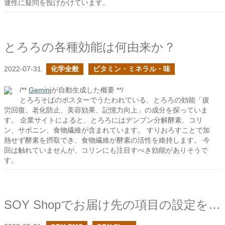
連性に疑問を投げかけています。
とろろの各種効能は何由来か？
2022-07-31
化学全般
ビタミン・ミネラル・味
/**
Gemini
が自動生成した概要 **/
とろろそばのポスターでうたわれている、とろろの効能「疲
労回復、老化防止、美容効果、記憶力向上」の成分を探っていま
す。 企業サイトによると、とろろにはデンプン分解酵素、コリ
ン、サポニン、食物繊維が含まれています。 すりおろすことで加
熱せず酵素を摂取でき、食物繊維が酵素の活性を維持します。 今
回は触れていませんが、コリンにも注目すべき効能がありそうで
す。
SOY Shopでお届け先の項目の設定を追加しました