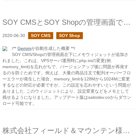
SOY CMSとSOY Shopの管理画面でメモウィジェットを設置しました
2020-06-30
SOY CMS
SOY Shop
/**
Gemini
が自動生成した概要 **/
SOY CMS/Shopの管理画面左下にメモウィジェットが追加さ
れました。これは、VPSサーバ運用時にphp.iniの変更(例:
memory_limit)を忘れがちで、バージョンアップ後に問題が再発す
るのを防ぐためです。例えば、大量の商品注文で配列オーバーフロ
ーエラーが発生した場合、memory_limitを128Mから1024Mに変更
するなどの対応が必要ですが、この設定を忘れやすいという問題が
ありました. このウィジェットにより、設定変更などをメモとして
残せるようになりました。アップデート版はsaitodev.coからダウン
ロード可能です。
株式会社フィールド＆マウンテン様のヤマトリップショップの制作を行いました