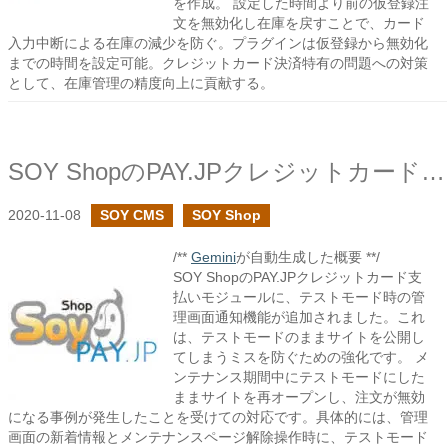
を作成。 設定した時間より前の仮登録注
文を無効化し在庫を戻すことで、カード
入力中断による在庫の減少を防ぐ。プラグインは仮登録から無効化
までの時間を設定可能。クレジットカード決済特有の問題への対策
として、在庫管理の精度向上に貢献する。
SOY ShopのPAY.JPクレジットカード支払いモジュールでテストモードの通知を強化しました
2020-11-08
SOY CMS
SOY Shop
/**
Gemini
が自動生成した概要 **/
SOY ShopのPAY.JPクレジットカード支
払いモジュールに、テストモード時の管
理画面通知機能が追加されました。これ
は、テストモードのままサイトを公開し
てしまうミスを防ぐための強化です。 メ
ンテナンス期間中にテストモードにした
ままサイトを再オープンし、注文が無効
になる事例が発生したことを受けての対応です。具体的には、管理
画面の新着情報とメンテナンスページ解除操作時に、テストモード