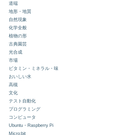
道端
地形・地質
自然現象
化学全般
植物の形
古典園芸
光合成
市場
ビタミン・ミネラル・味
おいしい水
高槻
文化
テスト自動化
プログラミング
コンピュータ
Ubuntu・Raspberry Pi
Micro:bit