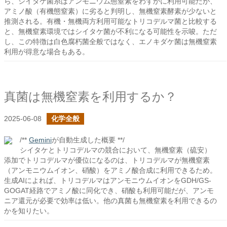
ら、シイタケ菌糸はアンモニウム態窒素をわずかに利用可能だが、
アミノ酸（有機態窒素）に劣ると判明し、無機窒素酵素が少ないと
推測される。有機・無機両方利用可能なトリコデルマ菌と比較する
と、無機窒素環境ではシイタケ菌が不利になる可能性を示唆。ただ
し、この特徴は白色腐朽菌全般ではなく、エノキダケ菌は無機窒素
利用が得意な場合もある。
真菌は無機窒素を利用するか？
2025-06-08
化学全般
/**
Gemini
が自動生成した概要 **/
シイタケとトリコデルマの競合において、無機窒素（硫安）
添加でトリコデルマが優位になるのは、トリコデルマが無機窒素
（アンモニウムイオン、硝酸）をアミノ酸合成に利用できるため。
生成AIによれば、トリコデルマはアンモニウムイオンをGDH/GS-
GOGAT経路でアミノ酸に同化でき、硝酸も利用可能だが、アンモ
ニア還元が必要で効率は低い。他の真菌も無機窒素を利用できるの
かを知りたい。