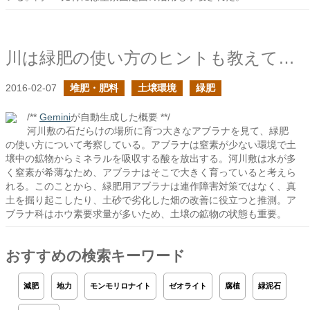
川は緑肥の使い方のヒントも教えてくれる
2016-02-07
堆肥・肥料
土壌環境
緑肥
/**
Gemini
が自動生成した概要 **/
河川敷の石だらけの場所に育つ大きなアブラナを見て、緑肥
の使い方について考察している。アブラナは窒素が少ない環境で土
壌中の鉱物からミネラルを吸収する酸を放出する。河川敷は水が多
く窒素が希薄なため、アブラナはそこで大きく育っていると考えら
れる。このことから、緑肥用アブラナは連作障害対策ではなく、真
土を掘り起こしたり、土砂で劣化した畑の改善に役立つと推測。ア
ブラナ科はホウ素要求量が多いため、土壌の鉱物の状態も重要。
おすすめの検索キーワード
減肥
地力
モンモリロナイト
ゼオライト
腐植
緑泥石