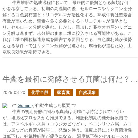
牛糞堆肥の熟成過程において、最終的に優勢となる菌類は何
かを考察している。初期の高温期の後、セルロースやリグニンを分
解する白色腐朽菌とトリコデルマが活性化する。熟成牛糞は窒素含
有量が高いため、窒素を多く必要とするトリコデルマが優勢とな
り、セルロース分解が進む。しかし、添加した藁やオガ屑のリグニ
ン分解は進まず、未分解のまま土壌に投入される可能性がある。こ
れは土壌の団粒構造形成を阻害する要因となる。白色腐朽菌が優勢
となる条件下ではリグニン分解が促進され、腐植化が進むため、土
壌改良効果が期待できる。
牛糞を最初に発酵させる真菌は何だ？の続き
2025-03-20
化学全般
家畜糞
自然現象
/**
Gemini
が自動生成した概要 **/
牛糞の初期発酵に関わる真菌は明確には特定されていない
が、堆肥化プロセスから推測できる。堆肥化初期の糖分解段階で
は、アスペルギルス属（コウジカビなど）、ペニシリウム属、ムコ
ール属などの真菌が関与し、発熱を伴う。温度上昇により真菌活性
は低下し、好気性細菌が優位になる。 温度低下後のセルロース分