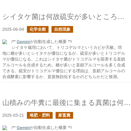
シイタケ菌は何故硫安が多いところでは不利になるのか？
2025-06-04
化学全般
自然現象
/**
Gemini
が自動生成した概要 **/
シイタケ栽培において、トリコデルマというカビが天敵。培
地に糖が多いとシイタケが優位になるが、硫安が多いとトリコデル
マが優位になる。これはシイタケ菌がトリコデルマを阻害する直鎖
アルコールを合成するため。糖が多いと直鎖アルコールを多く合成
できる。硫安がトリコデルマ優位にする理由は、直鎖アルコールの
合成酵素に影響するか、直接無効化するかのどちらかだと推測。
山積みの牛糞に最後に集まる真菌は何だ？
2025-03-21
堆肥・肥料
家畜糞
/**
Gemini
が自動生成した概要 **/