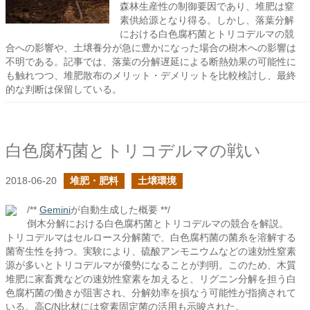
森林生産性の制御要因であり、堆肥は窒
素供給源となり得る。しかし、落葉分解
における白色腐朽菌とトリコデルマの競
合への影響や、土壌養分が急に豊かになった場合の樹木への影響は
不明である。記事では、落葉の分解遅延による断熱効果の可能性に
も触れつつ、堆肥散布のメリット・デメリットを比較検討し、最終
的な判断は保留している。
白色腐朽菌とトリコデルマの戦い
2018-06-20
堆肥・肥料
土壌環境
/**
Gemini
が自動生成した概要 **/
倒木分解における白色腐朽菌とトリコデルマの競合を解説。
トリコデルマはセルロース分解菌で、白色腐朽菌の菌糸を溶解する
菌寄生性を持つ。実験により、硫酸アンモニウムなどの速効性窒素
源が多いとトリコデルマが優勢になることが判明。このため、木質
堆肥に家畜糞などの速効性窒素を加えると、リグニン分解を担う白
色腐朽菌の働きが阻害され、分解効率を損なう可能性が指摘されて
いる。高C/N比材には窒素固定菌の活用も示唆された。