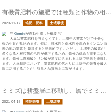
有機質肥料の施肥では種類と作物の相性に注意すべきの続き
2023-11-17
堆肥・肥料
土壌環境
/**
Gemini
が自動生成した概要 **/
大豆は窒素肥料を与えなくても、土壌中の窒素だけで十分な
根の生育が見込めます。特に、排水性と保水性を高めるタンニン由
来の地力窒素を 활용すると効果的です。ただし、土壌中の酸素が
多くなると根粒菌の活性が低下するため、鉄分の供給も重要になり
ます。鉄分は腐植酸とリン酸が適度に含まれる土壌で効果を発揮し
ます。大豆栽培において、窒素肥料の代わりに土壌中の栄養を最大
限に活用することが、収量と品質向上に繋がります。
ミミズは耕盤層に移動し、層でミミズ孔を形成するか？
2021-04-15
植物栄養
土壌環境