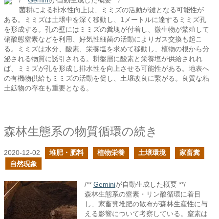
/**
Gemini
が自動生成した概要 **/
菌耕による排水性向上は、ミミズの活動が鍵となる可能性が
ある。ミミズは土壌中を深く移動し、1メートルに達するミミズ孔
を形成する。孔の壁にはミミズの糞塊が付着し、微生物が繁殖して
硝酸態窒素などを利用、好気性細菌の活動によりガス交換も起こ
る。ミミズは水分、酸素、栄養塩を求めて移動し、植物の根から分
泌される物質に誘引される。耕盤層に酸素と栄養塩が供給されれ
ば、ミミズが孔を形成し排水性を向上させる可能性がある。地表へ
の有機物供給もミミズの活動を促し、土壌改良に繋がる。良質な粘
土鉱物の存在も重要となる。
森林生態系の物質循環の続き
2020-12-02
堆肥・肥料
植物栄養
土壌環境
家畜糞
自然現象
/**
Gemini
が自動生成した概要 **/
森林生態系の窒素・リン酸循環に着目
し、家畜糞堆肥の散布が森林生産性に与
える影響について考察している。窒素は