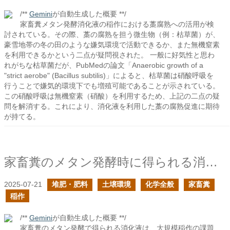
/**
Gemini
が自動生成した概要 **/
家畜糞メタン発酵消化液の稲作における藁腐熟への活用が検
討されている。その際、藁の腐熟を担う微生物（例：枯草菌）が、
豪雪地帯の冬の田のような嫌気環境で活動できるか、また無機窒素
を利用できるかという二点が疑問視された。 一般に好気性と思わ
れがちな枯草菌だが、PubMedの論文「Anaerobic growth of a
"strict aerobe" (Bacillus subtilis)」によると、枯草菌は硝酸呼吸を
行うことで嫌気的環境下でも増殖可能であることが示されている。
この硝酸呼吸は無機窒素（硝酸）を利用するため、上記の二点の疑
問を解消する。これにより、消化液を利用した藁の腐熟促進に期待
が持てる。
家畜糞のメタン発酵時に得られる消化液は大規模稲作の問題を解決する可能性があるのでは？
2025-07-21
堆肥・肥料
土壌環境
化学全般
家畜糞
稲作
/**
Gemini
が自動生成した概要 **/
家畜糞のメタン発酵で得られる消化液は、大規模稲作の課題