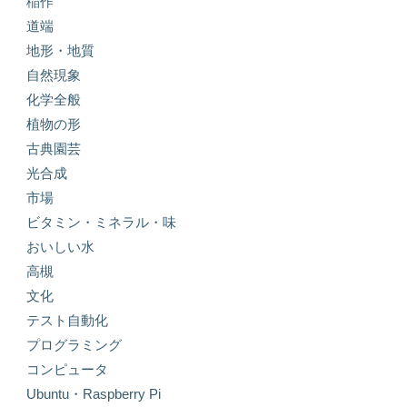
稲作
道端
地形・地質
自然現象
化学全般
植物の形
古典園芸
光合成
市場
ビタミン・ミネラル・味
おいしい水
高槻
文化
テスト自動化
プログラミング
コンピュータ
Ubuntu・Raspberry Pi