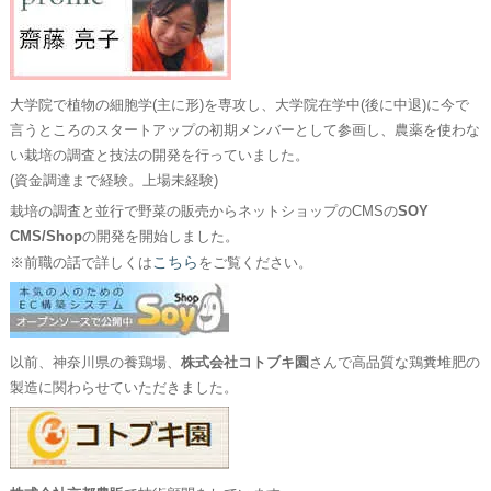
大学院で植物の細胞学(主に形)を専攻し、大学院在学中(後に中退)に今で
言うところのスタートアップの初期メンバーとして参画し、農薬を使わな
い栽培の調査と技法の開発を行っていました。
(資金調達まで経験。上場未経験)
栽培の調査と並行で野菜の販売からネットショップのCMSの
SOY
CMS/Shop
の開発を開始しました。
こちら
※前職の話で詳しくは
をご覧ください。
以前、神奈川県の養鶏場、
株式会社コトブキ園
さんで高品質な鶏糞堆肥の
製造に関わらせていただきました。