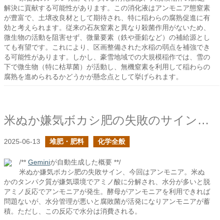
解決に貢献する可能性があります。この消化液はアンモニア態窒素
が豊富で、土壌改良材として期待され、特に稲わらの腐熟促進に有
効と考えられます。従来の石灰窒素と異なり殺菌作用がないため、
微生物の活動を阻害せず、微量要素（鉄や亜鉛など）の補給源とし
ても有望です。これにより、区画整備された水稲の弱点を補強でき
る可能性があります。しかし、豪雪地域での大規模稲作では、雪の
下で微生物（特に枯草菌）が活動し、無機窒素を利用して稲わらの
腐熟を進められるかどうかが懸念点として挙げられます。
米ぬか嫌気ボカシ肥の失敗のサインの悪臭化合物についての続き
2025-06-13
堆肥・肥料
化学全般
/**
Gemini
が自動生成した概要 **/
米ぬか嫌気ボカシ肥の失敗サイン、今回はアンモニア。米ぬ
かのタンパク質が嫌気環境でアミノ酸に分解され、水分が多いと脱
アミノ反応でアンモニアが発生。酵母がアンモニアを利用できれば
問題ないが、水分管理が悪いと腐敗菌が活発になりアンモニアが蓄
積。ただし、この反応で水分は消費される。