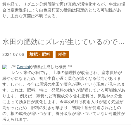
解を経て、リグニン分解段階で再び真菌が活性化するが、牛糞の場
合は窒素過多により白色腐朽菌の活動は限定的となる可能性があ
り、主要な真菌は不明である。
水田の肥効にズレが生じているのでは？
2024-07-06
堆肥・肥料
稲作
/**
Gemini
が自動生成した概要 **/
レンゲ米の水田では、土壌の物理性が改善され、窒素供給が
緩やかになるため、初期生育が遅く葉色が濃くなる傾向がありま
す。しかし、今年は周辺の水田で葉色が薄いという現象が見られま
す。これは、肥料、特に一発肥料の効きが影響している可能性があ
ります。 例えば、鶏糞など有機成分を含む肥料は、気温や水分量
によって効き目が変化します。今年の6月は梅雨入りが遅く気温が
高かったため、肥料の効きが早まり、初期生育が促進されたもの
の、根の成長が追いつかず、養分吸収が追いついていない可能性が
考えられます。