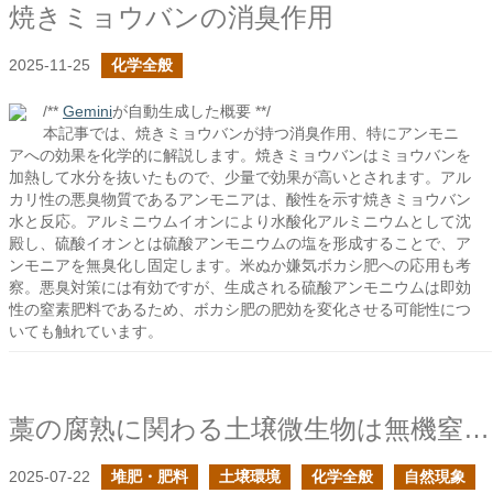
焼きミョウバンの消臭作用
2025-11-25
化学全般
/**
Gemini
が自動生成した概要 **/
本記事では、焼きミョウバンが持つ消臭作用、特にアンモニ
アへの効果を化学的に解説します。焼きミョウバンはミョウバンを
加熱して水分を抜いたもので、少量で効果が高いとされます。アル
カリ性の悪臭物質であるアンモニアは、酸性を示す焼きミョウバン
水と反応。アルミニウムイオンにより水酸化アルミニウムとして沈
殿し、硫酸イオンとは硫酸アンモニウムの塩を形成することで、ア
ンモニアを無臭化し固定します。米ぬか嫌気ボカシ肥への応用も考
察。悪臭対策には有効ですが、生成される硫酸アンモニウムは即効
性の窒素肥料であるため、ボカシ肥の肥効を変化させる可能性につ
いても触れています。
藁の腐熟に関わる土壌微生物は無機窒素を利用できるか？
2025-07-22
堆肥・肥料
土壌環境
化学全般
自然現象