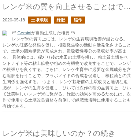
レンゲ米の質を向上させることはできるか？
2020-05-18
土壌環境
緑肥
稲作
/**
Gemini
が自動生成した概要 **/
レンゲ米の質向上には、レンゲの生育環境改善が鍵となる。
レンゲの旺盛な発根を促し、根圏微生物の活動を活発化させること
で、土壌の団粒構造が形成され、難吸収性養分の吸収効率が高ま
る。 具体的には、稲刈り後の水田の土壌を耕し、粘土質土壌をベ
ントナイト等の粘土鉱物や粗めの有機物で改良することで、レンゲ
の根張りを良くする。さらに、レンゲ生育中に必要な金属成分を含
む追肥を行うことで、フラボノイドの合成を促進し、根粒菌との共
生関係を強化する。 つまり、レンゲ栽培前の土壌改良と適切な追
肥が、レンゲの生育を促進し、ひいては次作の稲の品質向上、ひい
ては美味しいレンゲ米に繋がる。緑肥の効果を高めるためには、次
作で使用する土壌改良資材を前倒しで緑肥栽培時に使用することも
有効である。
レンゲ米は美味しいのか？の続き