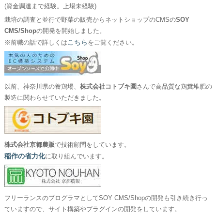
(資金調達まで経験。上場未経験)
栽培の調査と並行で野菜の販売からネットショップのCMSの
SOY
CMS/Shop
の開発を開始しました。
こちら
※前職の話で詳しくは
をご覧ください。
以前、神奈川県の養鶏場、
株式会社コトブキ園
さんで高品質な鶏糞堆肥の
製造に関わらせていただきました。
株式会社京都農販
で技術顧問をしています。
稲作の省力化
に取り組んでいます。
フリーランスのプログラマとしてSOY CMS/Shopの開発も引き続き行っ
ていますので、サイト構築やプラグインの開発をしています。