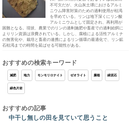
不可欠だが、火山灰土壌におけるアルミ
ニウム障害対策のための過剰使用が枯渇
を早めている。リンは地下深くにリン酸
アルミニウムとして固定され、再利用が
困難となる。現状、農業でのリンの過剰施肥や畜産での過剰給餌に
よりリン資源は浪費されている。しかし、腐植による活性アルミナ
の無害化や、栽培と畜産の連携によるリン循環の最適化で、リン鉱
石枯渇までの時間を延ばせる可能性がある。
おすすめの検索キーワード
減肥
地力
モンモリロナイト
ゼオライト
腐植
緑泥石
緑色片岩
おすすめの記事
中干し無しの田を見ていて思うこと