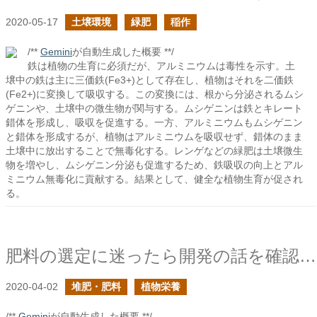
2020-05-17
土壌環境
緑肥
稲作
/**
Gemini
が自動生成した概要 **/
鉄は植物の生育に必須だが、アルミニウムは毒性を示す。土
壌中の鉄は主に三価鉄(Fe3+)として存在し、植物はそれを二価鉄
(Fe2+)に変換して吸収する。この変換には、根から分泌されるムシ
ゲニンや、土壌中の微生物が関与する。ムシゲニンは鉄とキレート
錯体を形成し、吸収を促進する。一方、アルミニウムもムシゲニン
と錯体を形成するが、植物はアルミニウムを吸収せず、錯体のまま
土壌中に放出することで無毒化する。レンゲなどの緑肥は土壌微生
物を増やし、ムシゲニン分泌も促進するため、鉄吸収の向上とアル
ミニウム無毒化に貢献する。結果として、健全な植物生育が促され
る。
肥料の選定に迷ったら開発の話を確認しよう
2020-04-02
堆肥・肥料
植物栄養
/**
Gemini
が自動生成した概要 **/