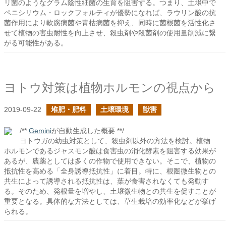
リ菌のようなグラム陰性細菌の生育を阻害する。つまり、土壌中で
ペニシリウム・ロックフォルティが優勢になれば、ラウリン酸の抗
菌作用により軟腐病菌や青枯病菌を抑え、同時に菌根菌を活性化さ
せて植物の害虫耐性を向上させ、殺虫剤や殺菌剤の使用量削減に繋
がる可能性がある。
ヨトウ対策は植物ホルモンの視点から
2019-09-22
堆肥・肥料
土壌環境
獣害
/**
Gemini
が自動生成した概要 **/
ヨトウガの幼虫対策として、殺虫剤以外の方法を検討。植物
ホルモンであるジャスモン酸は食害虫の消化酵素を阻害する効果が
あるが、農薬としては多くの作物で使用できない。そこで、植物の
抵抗性を高める「全身誘導抵抗性」に着目。特に、根圏微生物との
共生によって誘導される抵抗性は、葉が食害されなくても発動す
る。そのため、発根量を増やし、土壌微生物との共生を促すことが
重要となる。具体的な方法としては、草生栽培の効率化などが挙げ
られる。