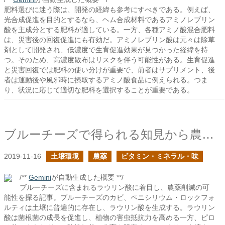
肥料選びに迷う際は、開発の経緯も参考にすべきである。例えば、
光合成促進を目的とするなら、ヘム合成材料であるアミノレブリン
酸を主成分とする肥料が適している。一方、各種アミノ酸混合肥料
は、災害後の回復促進にも有効だ。アミノレブリン酸は元々は除草
剤として開発され、低濃度で生育促進効果が見つかった経緯を持
つ。そのため、高濃度散布はリスクを伴う可能性がある。生育促進
と災害回復では肥料の使い分けが重要で、前者はサプリメント、後
者は運動後や風邪時に摂取するアミノ酸食品に例えられる。つま
り、状況に応じて適切な肥料を選択することが重要である。
ブルーチーズで得られる知見から農薬の使用量削減を探る
2019-11-16
土壌環境
農薬
ビタミン・ミネラル・味
/**
Gemini
が自動生成した概要 **/
ブルーチーズに含まれるラウリン酸に着目し、農薬削減の可
能性を探る記事。ブルーチーズのカビ、ペニシリウム・ロックフォ
ルティは土壌に普遍的に存在し、ラウリン酸を生成する。ラウリン
酸は菌根菌の成長を促進し、植物の害虫抵抗力を高める一方、ピロ