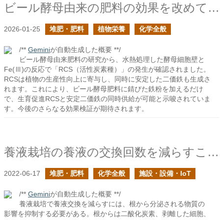
ビール酵母由来の肥料の効果を改めて考えてみたの続き
2026-01-25
堆肥・肥料
植物栄養
化学全般
/**
Gemini
が自動生成した概要 **/
ビール酵母由来肥料の研究から、水熱処理した酵母細胞壁と
Fe(Ⅲ)の反応で「RCS（活性炭素種）」の発生が確認されました。
RCSは植物の生産性向上に寄与し、同時に安定した二価鉄も生成さ
れます。これにより、ビール酵母肥料に錆びた鉄粉を加えるだけ
で、生育促進RCSと安定二価鉄の同時供給が可能と示唆されていま
す。今後のさらなる効果検証が期待されます。
養液栽培の養液の交換回数を減らすことは可能か？の続き
2022-06-17
堆肥・肥料
化学全般
施設・設備・IoT
/**
Gemini
が自動生成した概要 **/
養液栽培で養液交換を減らすには、根から分泌される物質の
影響を抑制する必要がある。根からは二酸化炭素、剥離した細胞、