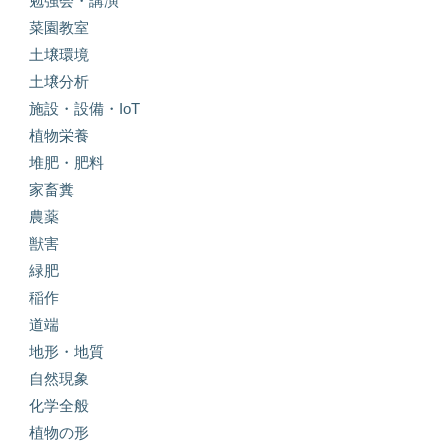
勉強会・講演
菜園教室
土壌環境
土壌分析
施設・設備・IoT
植物栄養
堆肥・肥料
家畜糞
農薬
獣害
緑肥
稲作
道端
地形・地質
自然現象
化学全般
植物の形