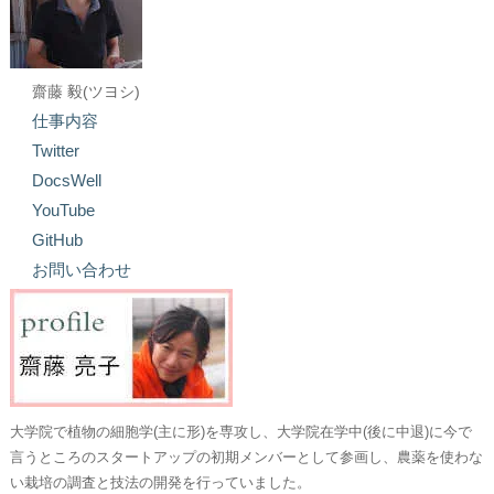
齋藤 毅(ツヨシ)
仕事内容
Twitter
DocsWell
YouTube
GitHub
お問い合わせ
大学院で植物の細胞学(主に形)を専攻し、大学院在学中(後に中退)に今で
言うところのスタートアップの初期メンバーとして参画し、農薬を使わな
い栽培の調査と技法の開発を行っていました。