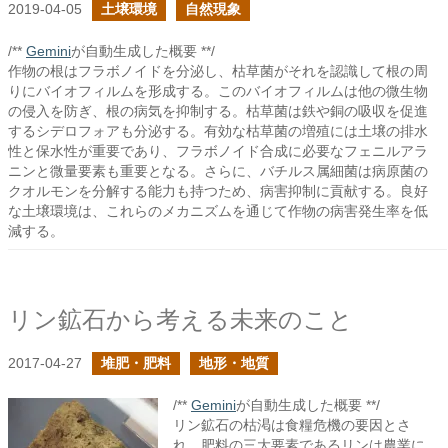
2019-04-05
土壌環境
自然現象
/**
Gemini
が自動生成した概要 **/
作物の根はフラボノイドを分泌し、枯草菌がそれを認識して根の周
りにバイオフィルムを形成する。このバイオフィルムは他の微生物
の侵入を防ぎ、根の病気を抑制する。枯草菌は鉄や銅の吸収を促進
するシデロフォアも分泌する。有効な枯草菌の増殖には土壌の排水
性と保水性が重要であり、フラボノイド合成に必要なフェニルアラ
ニンと微量要素も重要となる。さらに、バチルス属細菌は病原菌の
クオルモンを分解する能力も持つため、病害抑制に貢献する。良好
な土壌環境は、これらのメカニズムを通じて作物の病害発生率を低
減する。
リン鉱石から考える未来のこと
2017-04-27
堆肥・肥料
地形・地質
/**
Gemini
が自動生成した概要 **/
リン鉱石の枯渇は食糧危機の要因とさ
れ、肥料の三大要素であるリンは農業に