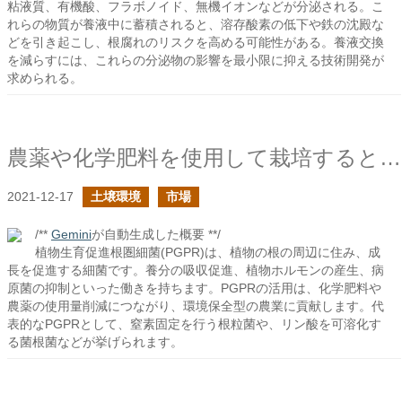
粘液質、有機酸、フラボノイド、無機イオンなどが分泌される。こ
れらの物質が養液中に蓄積されると、溶存酸素の低下や鉄の沈殿な
どを引き起こし、根腐れのリスクを高める可能性がある。養液交換
を減らすには、これらの分泌物の影響を最小限に抑える技術開発が
求められる。
農薬や化学肥料を使用して栽培すると野菜が育たない環境になるという意見に対して２
2021-12-17
土壌環境
市場
/**
Gemini
が自動生成した概要 **/
植物生育促進根圏細菌(PGPR)は、植物の根の周辺に住み、成
長を促進する細菌です。養分の吸収促進、植物ホルモンの産生、病
原菌の抑制といった働きを持ちます。PGPRの活用は、化学肥料や
農薬の使用量削減につながり、環境保全型の農業に貢献します。代
表的なPGPRとして、窒素固定を行う根粒菌や、リン酸を可溶化す
る菌根菌などが挙げられます。