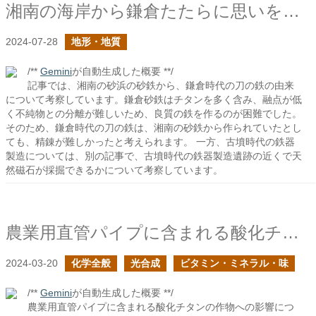
湘南の海岸から鎌倉たたらに思いを馳せる
2024-07-28
地形・地質
/**
Gemini
が自動生成した概要 **/
記事では、湘南の砂浜の砂鉄から、鎌倉時代の刀の鉄の由来
について考察しています。鎌倉砂鉄はチタンを多く含み、融点が低
く不純物との分離が難しいため、良質の鉄を作るのが困難でした。
そのため、鎌倉時代の刀の鉄は、湘南の砂鉄から作られていたとし
ても、精錬が難しかったと考えられます。 一方、古墳時代の鉄器
製造については、別の記事で、古墳時代の鉄器製造遺跡の近くで天
然磁石が採掘できるかについて考察しています。
農業用直管パイプに含まれる酸化チタンは作物に与えても問題ないか？
2024-03-20
化学全般
光合成
ビタミン・ミネラル・味
/**
Gemini
が自動生成した概要 **/
農業用直管パイプに含まれる酸化チタンの作物への影響につ