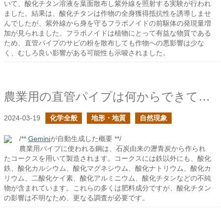
いて、酸化チタン溶液を葉面散布し紫外線を照射する実験が行われ
ました。結果は、酸化チタンは作物の全身獲得抵抗性を誘導しませ
んでしたが、紫外線から身を守るフラボノイドの前駆体の発現量増
加が見られました。フラボノイドは植物にとって有益な物質である
ため、直管パイプのサビの粉を散布しても作物への悪影響は少な
く、むしろ良い影響がある可能性も示唆されました。
農業用の直管パイプは何からできている？３
2024-03-19
化学全般
地形・地質
自然現象
/**
Gemini
が自動生成した概要 **/
農業用パイプに使われる鋼は、石炭由来の瀝青炭から作られ
たコークスを用いて製造されます。コークスには鉄以外にも、酸化
鉄、酸化カルシウム、酸化マグネシウム、酸化ナトリウム、酸化カ
リウム、二酸化ケイ素、酸化アルミニウム、酸化チタンなどの不純
物が含まれています。これらの多くは肥料成分ですが、酸化チタン
の影響は不明なため、更なる調査が必要です。