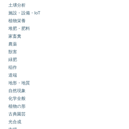
土壌分析
施設・設備・IoT
植物栄養
堆肥・肥料
家畜糞
農薬
獣害
緑肥
稲作
道端
地形・地質
自然現象
化学全般
植物の形
古典園芸
光合成