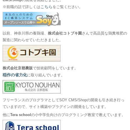
CMS/Shop
の開発を開始しました。
こちら
※前職の話で詳しくは
をご覧ください。
以前、神奈川県の養鶏場、
株式会社コトブキ園
さんで高品質な鶏糞堆肥の
製造に関わらせていただきました。
株式会社京都農販
で技術顧問をしています。
稲作の省力化
に取り組んでいます。
フリーランスのプログラマとしてSOY CMS/Shopの開発も引き続き行っ
ていますので、サイト構築やプラグインの開発をしています。
他に
Tera school
の小中学生向けのプログラミング教室で教えています。