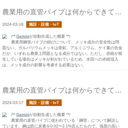
農業用の直管パイプは何からできている？２
2024-03-18
施設・設備・IoT
/**
Gemini
が自動生成した概要 **/
農業用鋼管パイプの錆びについて、メッキ成分の安全性は問
題ない。ガルバリウムメッキは亜鉛、アルミニウム、ケイ素の合金
だが、いずれも農業上問題となる成分ではない。ただし、赤錆が発
生している場合はメッキが剥がれているため、水田への赤錆混入
は、メッキ成分の影響を考慮する必要はない。
農業用の直管パイプは何からできている？
2024-03-17
施設・設備・IoT
/**
Gemini
が自動生成した概要 **/
農業用の直管パイプに使われている「鋼管」について解説し
ています。鋼は鉄に炭素を0.02〜2.1%含んだもので、強度の高い