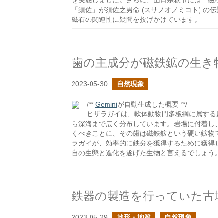
を実感しました。さらに、山口県萩市には「磁
「須佐」が須佐之男命 (スサノオノミコト) 
磁石の関連性に疑問を投げかけています。
歯の主成分が磁鉄鉱の生き
2023-05-30
自然現象
/**
Gemini
が自動生成した概要 **/
ヒザラガイは、軟体動物門多板綱に属する
ら深海まで広く分布しています。岩場に付着し
くべきことに、その歯は磁鉄鉱という硬い鉱物
ラガイが、効率的に鉄分を獲得するために獲得
自の生態と進化を遂げた生物と言えるでしょう
2023-05-29
地形・地質
自然現象