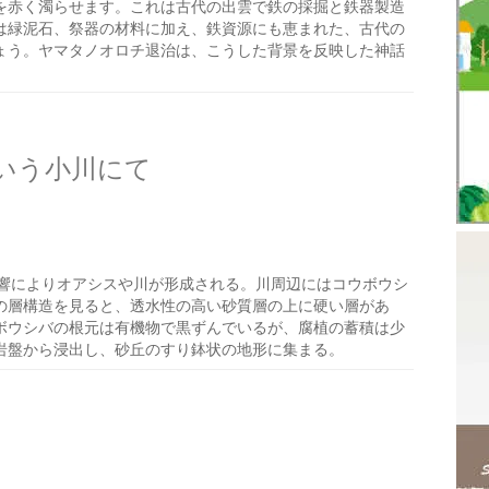
を赤く濁らせます。これは古代の出雲で鉄の採掘と鉄器製造
は緑泥石、祭器の材料に加え、鉄資源にも恵まれた、古代の
ょう。ヤマタノオロチ退治は、こうした背景を反映した神話
いう小川にて
響によりオアシスや川が形成される。川周辺にはコウボウシ
の層構造を見ると、透水性の高い砂質層の上に硬い層があ
ボウシバの根元は有機物で黒ずんでいるが、腐植の蓄積は少
岩盤から浸出し、砂丘のすり鉢状の地形に集まる。