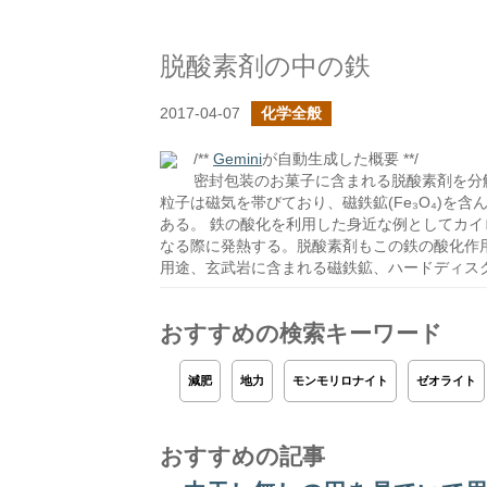
脱酸素剤の中の鉄
2017-04-07
化学全般
/**
Gemini
が自動生成した概要 **/
密封包装のお菓子に含まれる脱酸素剤を分
粒子は磁気を帯びており、磁鉄鉱(Fe₃O₄)を含ん
ある。 鉄の酸化を利用した身近な例としてカイロ
なる際に発熱する。脱酸素剤もこの鉄の酸化作
用途、玄武岩に含まれる磁鉄鉱、ハードディス
おすすめの検索キーワード
減肥
地力
モンモリロナイト
ゼオライト
おすすめの記事