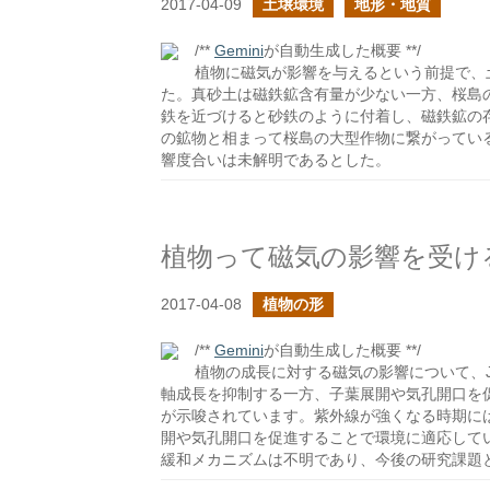
2017-04-09
土壌環境
地形・地質
/**
Gemini
が自動生成した概要 **/
植物に磁気が影響を与えるという前提で、
た。真砂土は磁鉄鉱含有量が少ない一方、桜島
鉄を近づけると砂鉄のように付着し、磁鉄鉱の
の鉱物と相まって桜島の大型作物に繋がってい
響度合いは未解明であるとした。
植物って磁気の影響を受け
2017-04-08
植物の形
/**
Gemini
が自動生成した概要 **/
植物の成長に対する磁気の影響について、
軸成長を抑制する一方、子葉展開や気孔開口を
が示唆されています。紫外線が強くなる時期に
開や気孔開口を促進することで環境に適応して
緩和メカニズムは不明であり、今後の研究課題