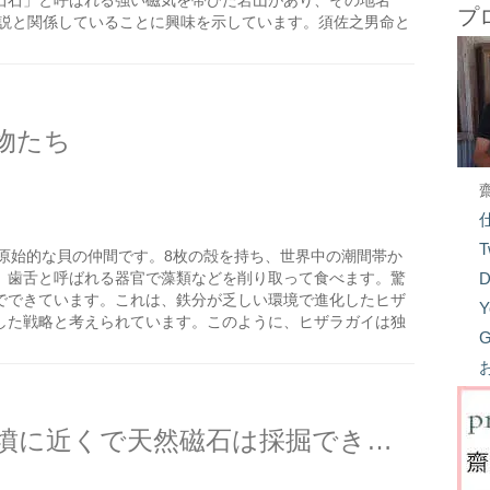
石石」と呼ばれる強い磁気を帯びた岩山があり、その地名
プ
の伝説と関係していることに興味を示しています。須佐之男命と
物たち
T
原始的な貝の仲間です。8枚の殻を持ち、世界中の潮間帯か
、歯舌と呼ばれる器官で藻類などを削り取って食べます。驚
D
でできています。これは、鉄分が乏しい環境で進化したヒザ
Y
した戦略と考えられています。このように、ヒザラガイは独
G
。
鉄器の製造を行っていた古墳に近くで天然磁石は採掘できるか？