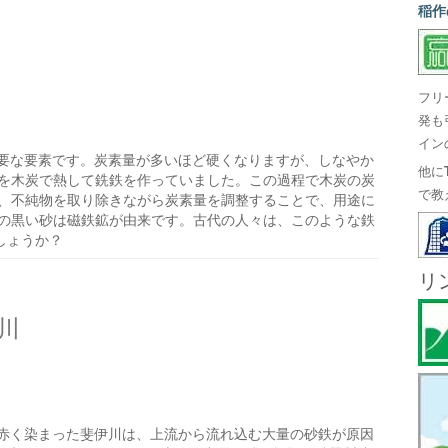
稲作
フリ
発も
イン
要な要素です。炭素量が多いほど硬くなりますが、しなやか
他に
石を木炭で熱して銑鉄を作っていました。この過程で木炭の炭
で教
後、不純物を取り除きながら炭素量を調整することで、用途に
浜の黒い砂は磁鉄鉱が由来です。古代の人々は、このような鉄
しょうか？
リ
川
赤く染まった斐伊川は、上流から流れ込む大量の砂鉄が原因