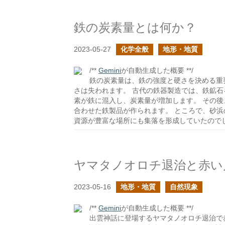
鉄の炭素量とは何か？
2023-05-27
化学全般
地形・地質
/**
Gemini
が自動生成した概要 **/
鉄の炭素量は、鉄の強度と硬さを決める重
さは失われます。 古代の鉄器製造では、鉄鉱
素が鉄に混入し、炭素量が増加します。 その
合わせた鉄製品が作られます。 ところで、砂
資源が豊富な場所にも集落を形成していたので
ヤマタノオロチ退治と赤い
2023-05-16
地形・地質
自然現象
/**
Gemini
が自動生成した概要 **/
出雲神話に登場するヤマタノオロチ退治で