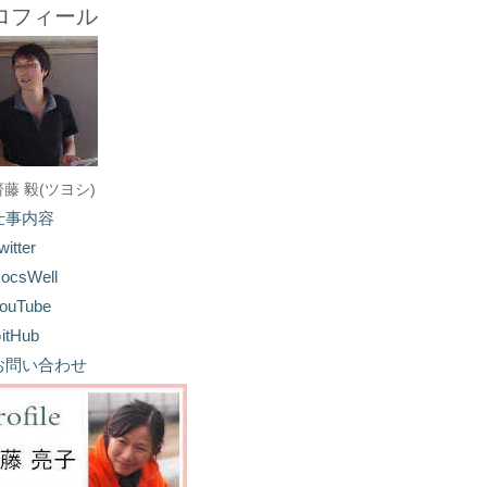
ロフィール
齋藤 毅(ツヨシ)
仕事内容
witter
ocsWell
ouTube
itHub
お問い合わせ