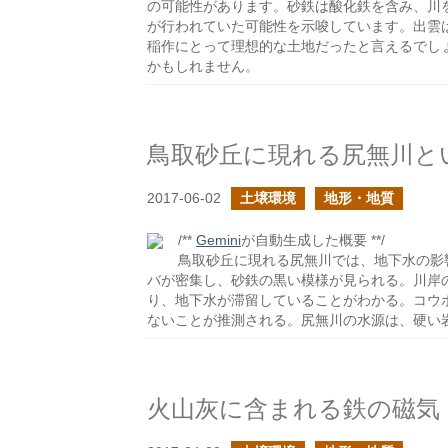
の可能性があります。砂鉄は酸化鉄を含み、川
が行われていた可能性を示唆しています。出雲
稲作にとって理想的な土地だったと言えるでし
かもしれません。
鳥取砂丘に現れる尻無川と
2017-06-02
土壌環境
地形・地質
/**
Gemini
が自動生成した概要 **/
鳥取砂丘に現れる尻無川では、地下水の影
バが密集し、砂鉄の黒い模様が見られる。川岸
り、地下水が滞留していることがわかる。コウ
ないことが推測される。尻無川の水源は、硬い
火山灰に含まれる鉄の磁気