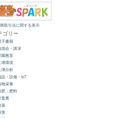
定商取引法に関する表示
テゴリー
電子書籍
勉強会・講演
菜園教室
土壌環境
土壌分析
施設・設備・IoT
植物栄養
堆肥・肥料
家畜糞
農薬
獣害