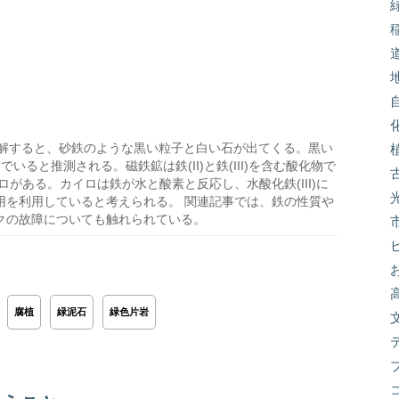
解すると、砂鉄のような黒い粒子と白い石が出てくる。黒い
でいると推測される。磁鉄鉱は鉄(II)と鉄(III)を含む酸化物で
がある。カイロは鉄が水と酸素と反応し、水酸化鉄(III)に
用を利用していると考えられる。 関連記事では、鉄の性質や
クの故障についても触れられている。
腐植
緑泥石
緑色片岩