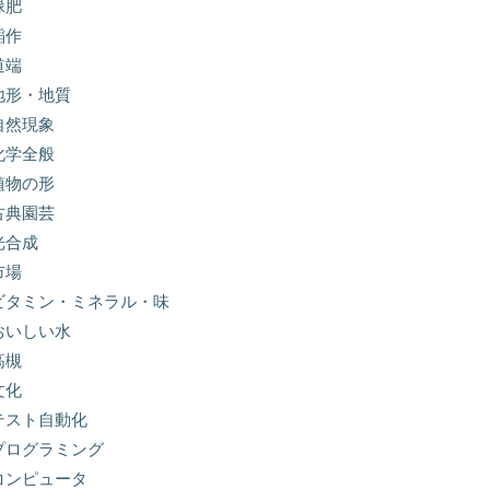
緑肥
稲作
道端
地形・地質
自然現象
化学全般
植物の形
古典園芸
光合成
市場
ビタミン・ミネラル・味
おいしい水
高槻
文化
テスト自動化
プログラミング
コンピュータ