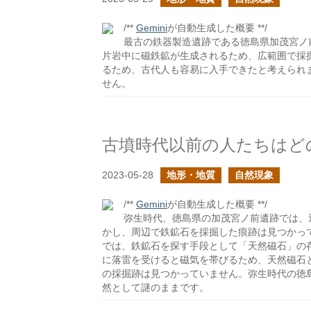
/**
Gemini
が自動生成した概要 **/
最古の鉄器製造遺跡である徳島県加茂宮ノ
片岩中に磁鉄鉱が生成されるため、広範囲で採
るため、古代人も容易に入手できたと考えられ
せん。
2023-05-28
地形・地質
自然現象
/**
Gemini
が自動生成した概要 **/
弥生時代、徳島県の加茂宮ノ前遺跡では、
かし、周辺で鉄鉱石を採掘した痕跡は見つかっ
では、鉄鉱石を探す手段として「天然磁石」の
に落雷を受けると磁気を帯びるため、天然磁石
の採掘跡は見つかっていません。弥生時代の徳
然として謎のままです。