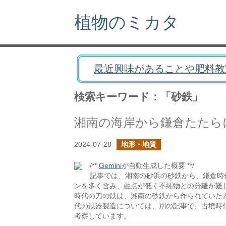
植物のミカタ
最近興味があることや肥料教
検索キーワード：「砂鉄」
湘南の海岸から鎌倉たたら
2024-07-28
地形・地質
/**
Gemini
が自動生成した概要 **/
記事では、湘南の砂浜の砂鉄から、鎌倉時
ンを多く含み、融点が低く不純物との分離が難
時代の刀の鉄は、湘南の砂鉄から作られていた
代の鉄器製造については、別の記事で、古墳時
考察しています。