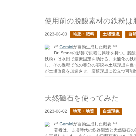
使用前の脱酸素材の鉄粉は
2023-06-03
堆肥・肥料
土壌環境
自
/**
Gemini
が自動生成した概要 **/
Dr. Stoneの影響で鉄粉に興味を持つ
鉄粉）は水田で窒素固定を助ける。未酸化の鉄
し、その過程で他の養分の溶脱や土壌形成を促
が土壌改良を加速させ、腐植形成に役立つ可能
天然磁石を使ってみた
2023-06-02
地形・地質
自然現象
/**
Gemini
が自動生成した概要 **/
著者は、古墳時代の鉄器製造と天然磁石の