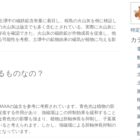
土壌中の磁鉄鉱含有量に着目し、桜島の火山灰を例に検証し
の火山灰は論文でも多く含むとされている。実際に火山灰に
特
存在を確認できた。火山灰の磁鉄鉱が作物成長を促進し、他
カ
る可能性を考察。土壌中の鉱物由来の磁気が植物に与える影
るものなの？
JAXAの論文を参考に考察されています。青色光は植物の胚
促進する作用があり、強磁場はこの抑制効果を緩和すること
は青色光の影響も強まり、植物は胚軸伸長を抑制し、子葉展
いると考えられます。しかし、強磁場による胚軸伸長抑制の
となっています。