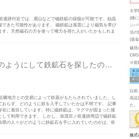
大学
(後
前遺跡付近では、眉山などで磁鉄鉱の採掘が可能です。結晶
掘できた可能性があります。 磁鉄鉱は落雷により磁気を帯び
ンバ
ます。天然磁石の力を使って権力を得た人がいたかもしれま
法の
(資
栽培
CM
古墳時代以前の人たちはどのようにして鉄鉱石を探したのだろう？
※前
以前
近畿地方との交易によって鉄器がもたらされていました。し
高品
ておらず、どのように鉄を入手していたかは不明です。 記事
た。
存在に着目しています。特に磁鉄鉱は、マグマが固まった後
として利用できます。 しかし、加茂宮ノ前遺跡周辺で磁鉄鉱
島県の人々がどのように鉄鉱石を手に入れていたのかは、依
株式