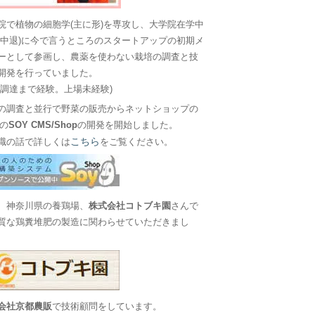
院で植物の細胞学(主に形)を専攻し、大学院在学中
に中退)に今で言うところのスタートアップの初期メ
ーとして参画し、農薬を使わない栽培の調査と技
開発を行っていました。
金調達まで経験。上場未経験)
の調査と並行で野菜の販売からネットショップの
Sの
SOY CMS/Shop
の開発を開始しました。
こちら
職の話で詳しくは
をご覧ください。
、神奈川県の養鶏場、
株式会社コトブキ園
さんで
質な鶏糞堆肥の製造に関わらせていただきまし
会社京都農販
で技術顧問をしています。