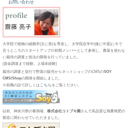
お問い合わせ
大学院で植物の細胞学(主に形)を専攻し、大学院在学中(後に中退)に今で
言うところのスタートアップの初期メンバーとして参画し、農薬を使わな
い栽培の調査と技法の開発を行っていました。
(資金調達まで経験。上場未経験)
栽培の調査と並行で野菜の販売からネットショップのCMSの
SOY
CMS/Shop
の開発を開始しました。
こちら
※前職の話で詳しくは
をご覧ください。
以前、神奈川県の養鶏場、
株式会社コトブキ園
さんで高品質な鶏糞堆肥の
製造に関わらせていただきました。