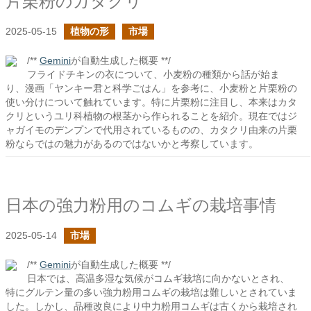
片栗粉のカタクリ
2025-05-15
植物の形
市場
/**
Gemini
が自動生成した概要 **/
フライドチキンの衣について、小麦粉の種類から話が始ま
り、漫画「ヤンキー君と科学ごはん」を参考に、小麦粉と片栗粉の
使い分けについて触れています。特に片栗粉に注目し、本来はカタ
クリというユリ科植物の根茎から作られることを紹介。現在ではジ
ャガイモのデンプンで代用されているものの、カタクリ由来の片栗
粉ならではの魅力があるのではないかと考察しています。
日本の強力粉用のコムギの栽培事情
2025-05-14
市場
/**
Gemini
が自動生成した概要 **/
日本では、高温多湿な気候がコムギ栽培に向かないとされ、
特にグルテン量の多い強力粉用コムギの栽培は難しいとされていま
した。しかし、品種改良により中力粉用コムギは古くから栽培され