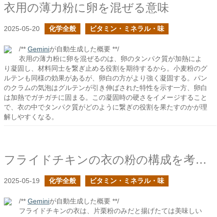
衣用の薄力粉に卵を混ぜる意味
2025-05-20
化学全般
ビタミン・ミネラル・味
/**
Gemini
が自動生成した概要 **/
衣用の薄力粉に卵を混ぜるのは、卵のタンパク質が加熱によ
り凝固し、材料同士を繋ぎ止める役割を期待するから。小麦粉のグ
ルテンも同様の効果があるが、卵白の方がより強く凝固する。パン
のクラムの気泡はグルテンが引き伸ばされた特性を示す一方、卵白
は加熱でガチガチに固まる。この凝固時の硬さをイメージすること
で、衣の中でタンパク質がどのように繋ぎの役割を果たすのかが理
解しやすくなる。
フライドチキンの衣の粉の構成を考える
2025-05-19
化学全般
ビタミン・ミネラル・味
/**
Gemini
が自動生成した概要 **/
フライドチキンの衣は、片栗粉のみだと揚げたては美味しい