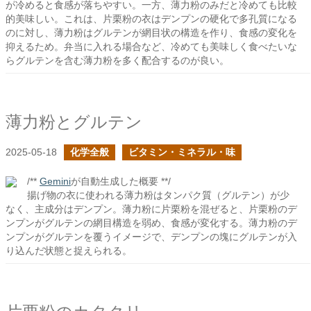
が冷めると食感が落ちやすい。一方、薄力粉のみだと冷めても比較
的美味しい。これは、片栗粉の衣はデンプンの硬化で多孔質になる
のに対し、薄力粉はグルテンが網目状の構造を作り、食感の変化を
抑えるため。弁当に入れる場合など、冷めても美味しく食べたいな
らグルテンを含む薄力粉を多く配合するのが良い。
薄力粉とグルテン
2025-05-18
化学全般
ビタミン・ミネラル・味
/**
Gemini
が自動生成した概要 **/
揚げ物の衣に使われる薄力粉はタンパク質（グルテン）が少
なく、主成分はデンプン。薄力粉に片栗粉を混ぜると、片栗粉のデ
ンプンがグルテンの網目構造を弱め、食感が変化する。薄力粉のデ
ンプンがグルテンを覆うイメージで、デンプンの塊にグルテンが入
り込んだ状態と捉えられる。