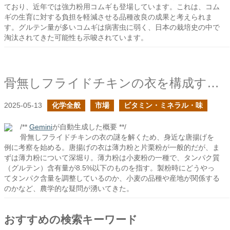
ており、近年では強力粉用コムギも登場しています。これは、コム
ギの生育に対する負担を軽減させる品種改良の成果と考えられま
す。グルテン量が多いコムギは病害虫に弱く、日本の栽培史の中で
淘汰されてきた可能性も示唆されています。
骨無しフライドチキンの衣を構成する薄力粉とは何か？
2025-05-13
化学全般
市場
ビタミン・ミネラル・味
/**
Gemini
が自動生成した概要 **/
骨無しフライドチキンの衣の謎を解くため、身近な唐揚げを
例に考察を始める。唐揚げの衣は薄力粉と片栗粉が一般的だが、ま
ずは薄力粉について深堀り。薄力粉は小麦粉の一種で、タンパク質
（グルテン）含有量が8.5%以下のものを指す。製粉時にどうやっ
てタンパク含量を調整しているのか、小麦の品種や産地が関係する
のかなど、農学的な疑問が湧いてきた。
おすすめの検索キーワード