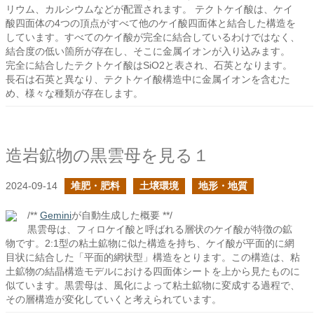
リウム、カルシウムなどが配置されます。 テクトケイ酸は、ケイ
酸四面体の4つの頂点がすべて他のケイ酸四面体と結合した構造を
しています。すべてのケイ酸が完全に結合しているわけではなく、
結合度の低い箇所が存在し、そこに金属イオンが入り込みます。
完全に結合したテクトケイ酸はSiO2と表され、石英となります。
長石は石英と異なり、テクトケイ酸構造中に金属イオンを含むた
め、様々な種類が存在します。
造岩鉱物の黒雲母を見る１
2024-09-14
堆肥・肥料
土壌環境
地形・地質
/**
Gemini
が自動生成した概要 **/
黒雲母は、フィロケイ酸と呼ばれる層状のケイ酸が特徴の鉱
物です。2:1型の粘土鉱物に似た構造を持ち、ケイ酸が平面的に網
目状に結合した「平面的網状型」構造をとります。この構造は、粘
土鉱物の結晶構造モデルにおける四面体シートを上から見たものに
似ています。黒雲母は、風化によって粘土鉱物に変成する過程で、
その層構造が変化していくと考えられています。