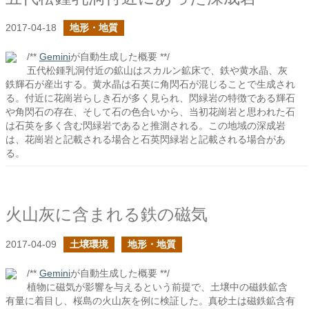
2017-04-18
地形・地質
/**
Gemini
が自動生成した概要 **/
五代松鍾乳洞付近の鉱山はスカルン鉱床で、鉄や黄水晶、灰
鉄輝石が産出する。黄水晶は石英に角閃石が混じることで生成され
る。付近に花崗岩らしき石が多く見られ、閃緑岩の特徴である輝石
や角閃石の存在、そして石の色合いから、当初花崗岩と思われた石
は石英を多く含む閃緑岩であると推測される。この地域の深成岩
は、花崗岩と記載される場合と石英閃緑岩と記載される場合があ
る。
火山灰に含まれる鉄の磁気
2017-04-09
土壌環境
地形・地質
/**
Gemini
が自動生成した概要 **/
植物に磁気が影響を与えるという前提で、土壌中の磁鉄鉱含
有量に着目し、桜島の火山灰を例に検証した。真砂土は磁鉄鉱含有