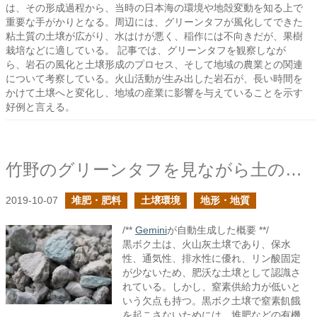
は、その形成過程から、当時の日本海の環境や地殻変動を知る上で
重要な手がかりとなる。周辺には、グリーンタフが風化してできた
粘土質の土壌が広がり、水はけが悪く、稲作には不向きだが、果樹
栽培などに適している。 記事では、グリーンタフを観察しなが
ら、岩石の風化と土壌形成のプロセス、そして地域の農業との関連
について考察している。火山活動が生み出した岩石が、長い時間を
かけて土壌へと変化し、地域の産業に影響を与えていることを示す
好例と言える。
竹野のグリーンタフを見ながら土の形成に思いを馳せる
2019-10-07
堆肥・肥料
土壌環境
地形・地質
/**
Gemini
が自動生成した概要 **/
黒ボク土は、火山灰土壌であり、保水
性、通気性、排水性に優れ、リン酸固定
が少ないため、肥沃な土壌として認識さ
れている。しかし、窒素供給力が低いと
いう欠点も持つ。黒ボク土壌で窒素飢餓
を起こさないためには、堆肥などの有機