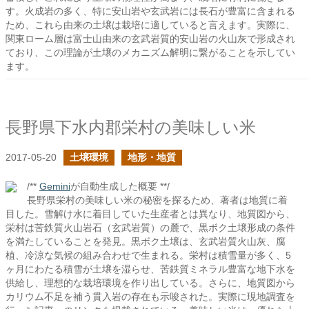
す。火成岩の多く、特に安山岩や玄武岩には長石が豊富に含まれる
ため、これら由来の土壌は栽培に適していると言えます。実際に、
関東ローム層は富士山由来の玄武岩質的安山岩の火山灰で形成され
ており、この理論が土壌のメカニズム解明に繋がることを示してい
ます。
長野県下水内郡栄村の美味しい米
2017-05-20
土壌環境
地形・地質
/**
Gemini
が自動生成した概要 **/
長野県栄村の美味しい米の秘密を探るため、著者は地質に着
目した。雪解け水に着目していた生産者とは異なり、地質図から、
栄村は苦鉄質火山岩石（玄武岩質）の麓で、黒ボク土壌形成の条件
を満たしていることを発見。黒ボク土壌は、玄武岩質火山灰、腐
植、冷涼な気候の組み合わせで生まれる。栄村は積雪量が多く、5
ヶ月にわたる積雪が土壌を湿らせ、苦鉄質ミネラル豊富な地下水を
供給し、理想的な栽培環境を作り出している。さらに、地質図から
カリウム不足を補う貫入岩の存在も示唆された。実際に現地調査を