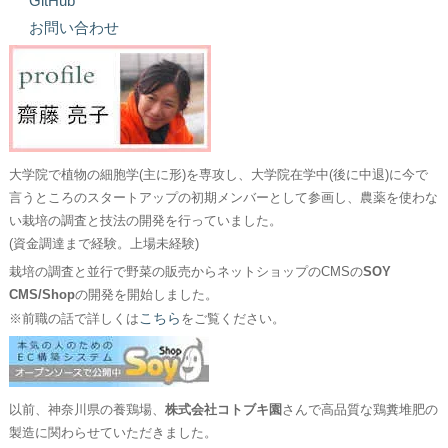
GitHub
お問い合わせ
大学院で植物の細胞学(主に形)を専攻し、大学院在学中(後に中退)に今で
言うところのスタートアップの初期メンバーとして参画し、農薬を使わな
い栽培の調査と技法の開発を行っていました。
(資金調達まで経験。上場未経験)
栽培の調査と並行で野菜の販売からネットショップのCMSの
SOY
CMS/Shop
の開発を開始しました。
こちら
※前職の話で詳しくは
をご覧ください。
以前、神奈川県の養鶏場、
株式会社コトブキ園
さんで高品質な鶏糞堆肥の
製造に関わらせていただきました。