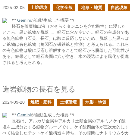
2025-02-05
土壌環境
化学全般
地形・地質
自然現象
/**
Gemini
が自動生成した概要 **/
軽石を落葉抽出液（おそらくタンニンを含む酸性）に浸した
ところ、黒い鉱物が脱落し、軽石に穴が空いた。軽石の主成分であ
る無色鉱物（石英、長石）は酸に反応しないため、脱落した黒っぽ
い鉱物は有色鉱物（角閃石か磁鉄鉱と推測）と考えられる。これら
の有色鉱物は酸に反応し溶解することで軽石から脱落した可能性が
ある。結果として軽石表面に穴が空き、水の浸透による風化が促進
されると考えられる。
造岩鉱物の長石を見る
2024-09-20
堆肥・肥料
土壌環境
地形・地質
/**
Gemini
が自動生成した概要 **/
長石は、アルカリ金属やアルカリ土類金属のアルミノケイ酸
塩を主成分とする鉱物グループです。ケイ酸四面体が三次元的にす
べて結合したテクトケイ酸構造を持ち、その隙間にナトリウムやカ