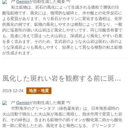
/**
Gemini
が自動生成した概要 **/
粘土鉱物は、岩石の風化によって生成される微粒で層状の珪
酸塩鉱物です。風化には、物理的な破砕と、水や酸との化学反応に
よる変質があります。カリ長石がカオリンに変化する過程は、化学
的風化の例です。鉱物の風化しやすさは種類によって異なり、一般
的に塩基性の強い火山岩ほど風化しやすいです。同じ珪酸含有量で
も、急速に冷えて固まった火山岩は、深成岩より風化しやすい石基
を多く含みます。そのため、玄武岩のような火山岩は斑れい岩のよ
うな深成岩よりも風化しやすく、結果として異なる種類の粘土鉱物
が生成されます。
風化した斑れい岩を観察する前に斑れい岩について整理しよう
2019-12-24
地形・地質
/**
Gemini
が自動生成した概要 **/
竹野海岸のグリーンタフ（緑色凝灰岩）は、日本海形成時の
火山活動で噴出した火山灰が海底に堆積し、熱水作用で変質した岩
石。その緑色は、含まれる鉱物中の鉄イオンが酸化第二鉄から酸化
第一鉄に変化したため。風化すると褐色になる。 グリーンタフ