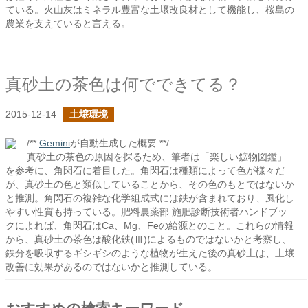
ている。火山灰はミネラル豊富な土壌改良材として機能し、桜島の
農業を支えていると言える。
真砂土の茶色は何でできてる？
2015-12-14
土壌環境
/**
Gemini
が自動生成した概要 **/
真砂土の茶色の原因を探るため、筆者は「楽しい鉱物図鑑」
を参考に、角閃石に着目した。角閃石は種類によって色が様々だ
が、真砂土の色と類似していることから、その色のもとではないか
と推測。角閃石の複雑な化学組成式には鉄が含まれており、風化し
やすい性質も持っている。肥料農薬部 施肥診断技術者ハンドブッ
クによれば、角閃石はCa、Mg、Feの給源とのこと。これらの情報
から、真砂土の茶色は酸化鉄(Ⅲ)によるものではないかと考察し、
鉄分を吸収するギシギシのような植物が生えた後の真砂土は、土壌
改善に効果があるのではないかと推測している。