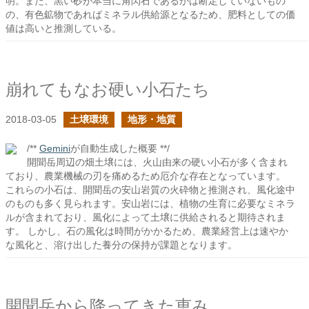
明。また、黒い砂が本当に角閃石であるかは断定していないもの
の、有色鉱物であればミネラル供給源となるため、肥料としての価
値は高いと推測している。
崩れてもなお硬い小石たち
2018-03-05
土壌環境
地形・地質
/**
Gemini
が自動生成した概要 **/
開聞岳周辺の畑土壌には、火山由来の硬い小石が多く含まれ
ており、農業機械の刃を痛めるため厄介な存在となっています。
これらの小石は、開聞岳の安山岩質の火砕物と推測され、風化途中
のものも多く見られます。安山岩には、植物の生育に必要なミネラ
ルが含まれており、風化によって土壌に供給されると期待されま
す。 しかし、石の風化は時間がかかるため、農業経営上は速やか
な風化と、溶け出した養分の保持が課題となります。
開聞岳から降ってきた恵み