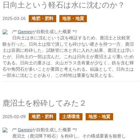
日向土という軽石は水に沈むのか？
2025-03-16
堆肥・肥料
地形・地質
/**
Gemini
が自動生成した概要 **/
日向土は水に沈むという説を検証するため、鹿沼土と比較実
験を行った。日向土は指で潰しても砕けない硬さを持つ一方、鹿沼
土は容易に粉砕した。試験管に水と共に入れた結果、鹿沼土は浮い
たが、日向土の一部は沈んだ。これは日向土が鹿沼土より重いため
である。日向土の重さは、火山ガラス含有量が少なく、鉄を含む輝
石や角閃石が多いことが要因と考えられる。結論として、日向土は
一部水に沈むことがあり、この特性は重要な知見となる。
鹿沼土を粉砕してみた２
2025-02-09
堆肥・肥料
土壌環境
地形・地質
/**
Gemini
が自動生成した概要 **/
鹿沼土（鹿沼降下軽石）を粉砕し、その構成要素を観察し