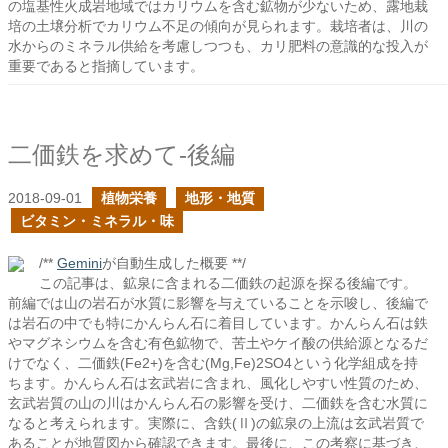
の塩基性火成岩地域ではカリウムを含む鉱物が少ないため、露地栽
培の土壌分析でカリウム不足の傾向が見られます。栽培者は、川の
水からのミネラル供給を考慮しつつも、カリ肥料の意識的な投入が
重要であると指摘しています。
二価鉄を求めて-後編
2018-09-01
植物栄養
地形・地質
ビタミン・ミネラル・味
/**
Gemini
が自動生成した概要 **/
この記事は、鉱泉に含まれる二価鉄の起源を探る後編です。
前編では山の岩石が水質に影響を与えていることを示唆し、後編で
は岩石の中でも特にかんらん石に着目しています。かんらん石は鉄
やマグネシウムを含む有色鉱物で、苦土やケイ酸の供給源となるだ
けでなく、二価鉄(Fe2+)を含む(Mg,Fe)2SO4という化学組成を持
ちます。かんらん石は玄武岩に含まれ、風化しやすい性質のため、
玄武岩質の山の川はかんらん石の影響を受け、二価鉄を含む水質に
なると考えられます。実際に、含鉄(Ⅱ)の鉱泉の上流は玄武岩質で
あることが地質図から確認できます。最後に、この考察に基づき、