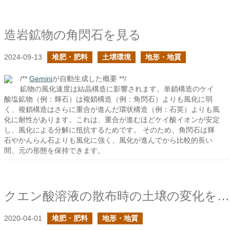
造岩鉱物の角閃石を見る
2024-09-13
堆肥・肥料
土壌環境
地形・地質
/**
Gemini
が自動生成した概要 **/
鉱物の風化速度は結晶構造に影響されます。単鎖構造のケイ
酸塩鉱物（例：輝石）は複鎖構造（例：角閃石）よりも風化に弱
く、複鎖構造はさらに重合が進んだ環状構造（例：石英）よりも風
化に耐性があります。これは、重合が進むほどケイ酸イオンが安定
し、風化による分解に抵抗するためです。 そのため、角閃石は輝
石やかんらん石よりも風化に強く、風化が進んでから比較的長い
間、元の形態を保持できます。
クエン酸溶液の散布時の土壌の変化を考えてみる
2020-04-01
堆肥・肥料
地形・地質