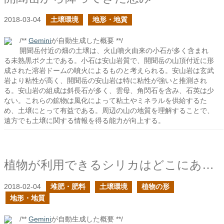
2018-03-04
土壌環境
地形・地質
/**
Gemini
が自動生成した概要 **/
開聞岳付近の畑の土壌は、火山噴火由来の小石が多く含まれ
る未熟黒ボク土である。小石は安山岩質で、開聞岳の山頂付近に形
成された溶岩ドームの噴火によるものと考えられる。安山岩は玄武
岩より粘性が高く、開聞岳の安山岩は特に粘性が強いと推測され
る。安山岩の組成は斜長石が多く、雲母、角閃石を含み、石英は少
ない。これらの鉱物は風化によって粘土やミネラルを供給するた
め、土壌にとって有益である。周辺の山の地質を理解することで、
遠方でも土壌に関する情報を得る能力が向上する。
植物が利用できるシリカはどこにある？
2018-02-04
堆肥・肥料
土壌環境
植物の形
地形・地質
/**
Gemini
が自動生成した概要 **/