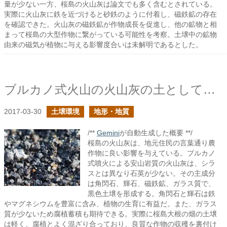
量が少ない一方、桜島の火山灰は論文でも多く含むとされている。
実際に火山灰に鉄を近づけると砂鉄のように付着し、磁鉄鉱の存在
を確認できた。火山灰の磁鉄鉱が作物成長を促進し、他の鉱物と相
まって桜島の大型作物に繋がっている可能性を考察。土壌中の鉱物
由来の磁気が植物に与える影響度合いは未解明であるとした。
ブルカノ式火山の火山灰の土としてのポテンシャル
2017-03-30
土壌環境
地形・地質
/**
Gemini
が自動生成した概要 **/
桜島の火山灰は、地元住民の言葉通り農
作物に良い影響を与えている。ブルカノ
式噴火による安山岩質の火山灰は、シラ
スとは異なり石英が少ない。その主成分
は角閃石、輝石、磁鉄鉱、ガラス質で、
黒色土壌を形成する。角閃石と輝石は鉄
やマグネシウムを豊富に含み、植物の生育に有益だ。また、ガラス
質が少ないため腐植蓄積も期待できる。実際に桜島大根の畑の土壌
は軽く、腐植とよく混ざり合っており、良質な作物の収穫を裏付け