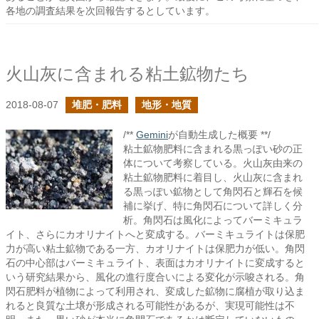
各地の調査結果を次回報告するとしています。
火山灰に含まれる粘土鉱物たち
2018-08-07
堆肥・肥料
地形・地質
/**
Gemini
が自動生成した概要 **/
粘土鉱物肥料に含まれる黒っぽい砂の正
体について考察している。火山灰由来の
粘土鉱物肥料に着目し、火山灰に含まれ
る黒っぽい鉱物として角閃石と輝石を候
補に挙げ、特に角閃石について詳しく分
析。角閃石は風化によってバーミキュラ
イト、さらにカオリナイトへと変成する。バーミキュライトは保肥
力が高い粘土鉱物である一方、カオリナイトは保肥力が低い。角閃
石の中心部はバーミキュライト、表面はカオリナイトに変成すると
いう研究結果から、風化の進行度合いによる変化が示唆される。角
閃石肥料が植物によって利用され、変成した鉱物に腐植が取り込ま
れると良質な土壌が形成される可能性があるが、実現可能性は不