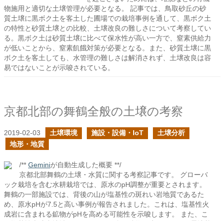
物施用と適切な土壌管理が必要となる。 記事では、鳥取砂丘の砂
質土壌に黒ボク土を客土した圃場での栽培事例を通して、黒ボク土
の特性と砂質土壌との比較、土壌改良の難しさについて考察してい
る。黒ボク土は砂質土壌に比べて保水性が高い一方で、窒素供給力
が低いことから、窒素飢餓対策が必要となる。また、砂質土壌に黒
ボク土を客土しても、水管理の難しさは解消されず、土壌改良は容
易ではないことが示唆されている。
京都北部の舞鶴全般の土壌の考察
2019-02-03
土壌環境
施設・設備・IoT
土壌分析
地形・地質
/**
Gemini
が自動生成した概要 **/
京都北部舞鶴の土壌・水質に関する考察記事です。 グローバ
ック栽培を含む水耕栽培では、原水のpH調整が重要とされます。
舞鶴の一部施設では、背後の山が塩基性の斑れい岩地質であるた
め、原水pHが7.5と高い事例が報告されました。これは、塩基性火
成岩に含まれる鉱物がpHを高める可能性を示唆します。 また、こ