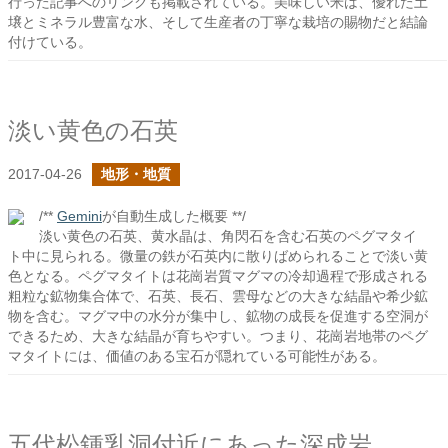
行った記事へのリンクも掲載されている。美味しい米は、優れた土
壌とミネラル豊富な水、そして生産者の丁寧な栽培の賜物だと結論
付けている。
淡い黄色の石英
2017-04-26
地形・地質
/**
Gemini
が自動生成した概要 **/
淡い黄色の石英、黄水晶は、角閃石を含む石英のペグマタイ
ト中に見られる。微量の鉄が石英内に散りばめられることで淡い黄
色となる。ペグマタイトは花崗岩質マグマの冷却過程で形成される
粗粒な鉱物集合体で、石英、長石、雲母などの大きな結晶や希少鉱
物を含む。マグマ中の水分が集中し、鉱物の成長を促進する空洞が
できるため、大きな結晶が育ちやすい。つまり、花崗岩地帯のペグ
マタイトには、価値のある宝石が隠れている可能性がある。
五代松鍾乳洞付近にあった深成岩