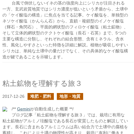
台風で倒伏しないイネの茎の強度向上にシリカが注目される
一方、玄武岩質地質ではシリカ濃度が低いという矛盾から、土壌中
の「ケイ酸塩の構造」に焦点を当てる記事。ケイ酸塩を、単独型の
ネソケイ酸塩（かんらん石）から、直鎖・複鎖型のイノケイ酸塩
（輝石・角閃石）、平面的網状型のフィロケイ酸塩（粘土鉱物）、
そして立体的網状型のテクトケイ酸塩（長石・石英）まで、5つの
主要な構造に分類し、それぞれの結合形態、含有ミネラル、含水
性、風化しやすさといった特徴を詳細に解説。植物が吸収しやすい
シリカは、単純な土壌中の量だけでなく、その具体的なケイ酸塩構
造が鍵であることを示唆します。
粘土鉱物を理解する旅３
2017-12-26
堆肥・肥料
地形・地質
/**
Gemini
が自動生成した概要 **/
ブログ記事「粘土鉱物を理解する旅３」では、栽培に有用な
粘土鉱物がアルミノ珪酸塩である長石が変質したものと解説してい
ます。長石に含まれるアルミニウムは高い結合力で土壌中の腐植を
蓄積し、これにより土壌の物理性が高まり、栽培に有利に働きま