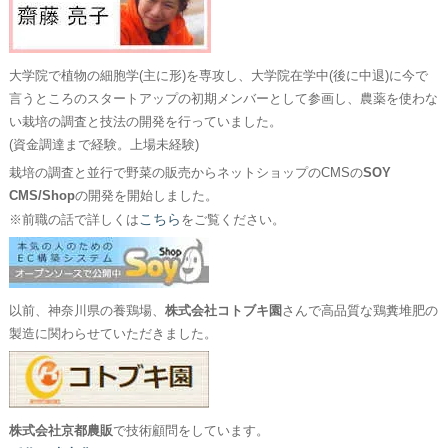
大学院で植物の細胞学(主に形)を専攻し、大学院在学中(後に中退)に今で
言うところのスタートアップの初期メンバーとして参画し、農薬を使わな
い栽培の調査と技法の開発を行っていました。
(資金調達まで経験。上場未経験)
栽培の調査と並行で野菜の販売からネットショップのCMSの
SOY
CMS/Shop
の開発を開始しました。
こちら
※前職の話で詳しくは
をご覧ください。
以前、神奈川県の養鶏場、
株式会社コトブキ園
さんで高品質な鶏糞堆肥の
製造に関わらせていただきました。
株式会社京都農販
で技術顧問をしています。