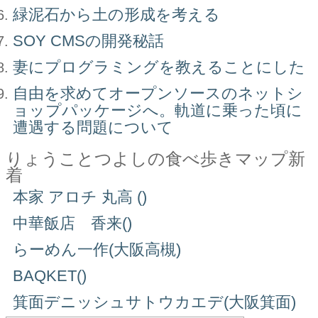
緑泥石から土の形成を考える
SOY CMSの開発秘話
妻にプログラミングを教えることにした
自由を求めてオープンソースのネットシ
ョップパッケージへ。軌道に乗った頃に
遭遇する問題について
りょうことつよしの食べ歩きマップ新
着
本家 アロチ 丸高 ()
中華飯店 香来()
らーめん一作(大阪高槻)
BAQKET()
箕面デニッシュサトウカエデ(大阪箕面)