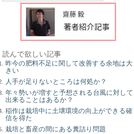
読んで欲しい記事
昨今の肥料不足に関して改善する余地は大
きい
人手が足りないところは何処か？
年々勢いが増すと予想される台風に対して
出来ることはあるか？
稲作は栽培中に土壌環境の向上ができる確
信を得た
栽培と畜産の間にある糞詰り問題