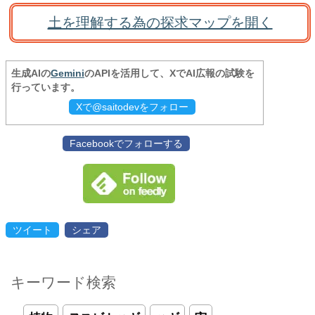
土を理解する為の探求マップを開く
生成AIの
Gemini
のAPIを活用して、XでAI広報の試験を
行っています。
Xで@saitodevをフォロー
Facebookでフォローする
ツイート
シェア
キーワード検索