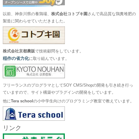
以前、神奈川県の養鶏場、
株式会社コトブキ園
さんで高品質な鶏糞堆肥の
製造に関わらせていただきました。
株式会社京都農販
で技術顧問をしています。
稲作の省力化
に取り組んでいます。
フリーランスのプログラマとしてSOY CMS/Shopの開発も引き続き行っ
ていますので、サイト構築やプラグインの開発をしています。
他に
Tera school
の小中学生向けのプログラミング教室で教えています。
リンク