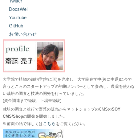
Twitter
DocsWell
YouTube
GitHub
お問い合わせ
大学院で植物の細胞学(主に形)を専攻し、大学院在学中(後に中退)に今で
言うところのスタートアップの初期メンバーとして参画し、農薬を使わな
い栽培の調査と技法の開発を行っていました。
(資金調達まで経験。上場未経験)
栽培の調査と並行で野菜の販売からネットショップのCMSの
SOY
CMS/Shop
の開発を開始しました。
こちら
※前職の話で詳しくは
をご覧ください。