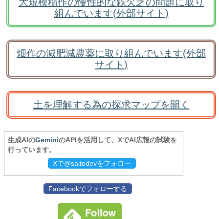
大規模稲作の慢性的な鉄欠乏の問題に取り
組んでいます(外部サイト)
畑作の減肥減農薬に取り組んでいます(外部
サイト)
土を理解する為の探求マップを開く
生成AIの
Gemini
のAPIを活用して、XでAI広報の試験を
行っています。
Xで@saitodevをフォロー
Facebookでフォローする