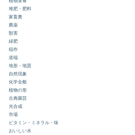
植物栄養
堆肥・肥料
家畜糞
農薬
獣害
緑肥
稲作
道端
地形・地質
自然現象
化学全般
植物の形
古典園芸
光合成
市場
ビタミン・ミネラル・味
おいしい水