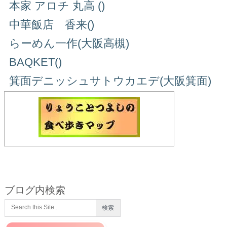
本家 アロチ 丸高 ()
中華飯店 香来()
らーめん一作(大阪高槻)
BAQKET()
箕面デニッシュサトウカエデ(大阪箕面)
ブログ内検索