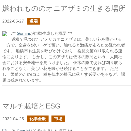
嫌われもののオニアザミの生きる場所
2022-05-27
道端
/**
Gemini
が自動生成した概要 **/
道端で見つけたアメリカオニアザミは、美しい花を咲かせる
一方で、全身を鋭いトゲで覆い、触れると激痛が走るため嫌われ者
です。 船橋市も注意を呼びかけており、発見次第刈り取られる運
命にあります。 しかし、このアザミは低木の隙間という、人間社
会における安全地帯を見つけました。 低木の陰であれば刈り取ら
れることなく、美しい花を咲かせ続けることができます。 ただ
し、繁殖のためには、種を低木の根元に落とす必要があるなど、課
題は残されています。
マルチ栽培とESG
2022-04-25
化学全般
市場