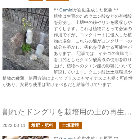
/**
Gemini
が自動生成した概要 **/
植物は生育のためクエン酸などの有機酸
を分泌し、土壌中の鉄やリンを吸収しや
すくします。これは植物にとって必須の
作用ですが、コンクリートに侵入した植
物の場合、これらの酸がコンクリートの
成分を溶かし、劣化を促進する可能性が
あります。 記事では、イチゴの食味向上
を目的としたクエン酸溶液の使用を取り
上げ、植物へのクエン酸の影響について
解説しています。クエン酸は土壌環境や
植物の種類、使用方法によってプラスにもマイナスにも働く可能性
があり、安易な使用は避けるべきだと結論付けています。
割れたドングリを栽培用の土の再生に活用できないか？
2022-03-11
堆肥・肥料
土壌環境
/**
Gemini
が自動生成した概要 **/