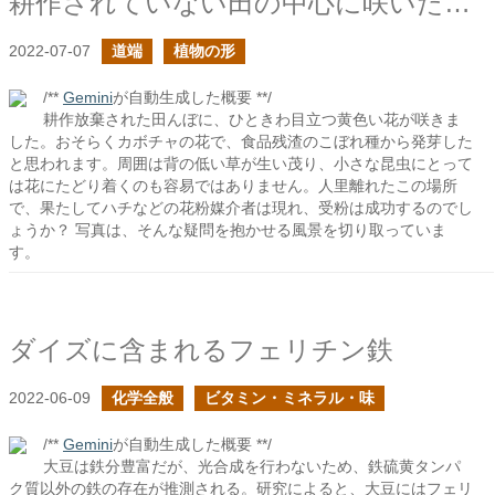
耕作されていない田の中心に咲いた大きな花
2022-07-07
道端
植物の形
/**
Gemini
が自動生成した概要 **/
耕作放棄された田んぼに、ひときわ目立つ黄色い花が咲きま
した。おそらくカボチャの花で、食品残渣のこぼれ種から発芽した
と思われます。周囲は背の低い草が生い茂り、小さな昆虫にとって
は花にたどり着くのも容易ではありません。人里離れたこの場所
で、果たしてハチなどの花粉媒介者は現れ、受粉は成功するのでし
ょうか？ 写真は、そんな疑問を抱かせる風景を切り取っていま
す。
ダイズに含まれるフェリチン鉄
2022-06-09
化学全般
ビタミン・ミネラル・味
/**
Gemini
が自動生成した概要 **/
大豆は鉄分豊富だが、光合成を行わないため、鉄硫黄タンパ
ク質以外の鉄の存在が推測される。研究によると、大豆にはフェリ