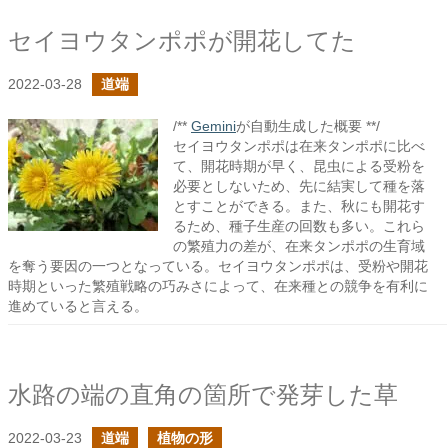
セイヨウタンポポが開花してた
2022-03-28
道端
/**
Gemini
が自動生成した概要 **/
セイヨウタンポポは在来タンポポに比べ
て、開花時期が早く、昆虫による受粉を
必要としないため、先に結実して種を落
とすことができる。また、秋にも開花す
るため、種子生産の回数も多い。これら
の繁殖力の差が、在来タンポポの生育域
を奪う要因の一つとなっている。セイヨウタンポポは、受粉や開花
時期といった繁殖戦略の巧みさによって、在来種との競争を有利に
進めていると言える。
水路の端の直角の箇所で発芽した草
2022-03-23
道端
植物の形