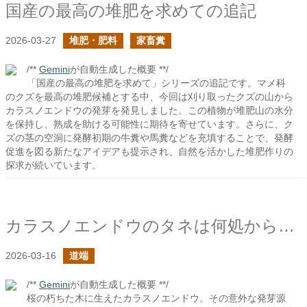
国産の最高の堆肥を求めての追記
2026-03-27
堆肥・肥料
家畜糞
/**
Gemini
が自動生成した概要 **/
「国産の最高の堆肥を求めて」シリーズの追記です。マメ科
のクズを最高の堆肥候補とする中、今回は刈り取ったクズの山から
カラスノエンドウの発芽を発見しました。この植物が堆肥山の水分
を保持し、熟成を助ける可能性に期待を寄せています。さらに、ク
ズの茎の空洞に発酵初期の牛糞や馬糞などを充填することで、発酵
促進を図る新たなアイデアも提示され、自然を活かした堆肥作りの
探求が続いています。
カラスノエンドウのタネは何処からやってきた？
2026-03-16
道端
/**
Gemini
が自動生成した概要 **/
桜の朽ちた木に生えたカラスノエンドウ。その意外な発芽源