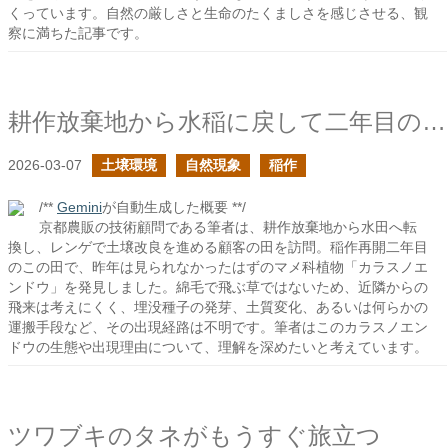
くっています。自然の厳しさと生命のたくましさを感じさせる、観
察に満ちた記事です。
耕作放棄地から水稲に戻して二年目の土でカラスノエンドウを見かけた
2026-03-07
土壌環境
自然現象
稲作
/**
Gemini
が自動生成した概要 **/
京都農販の技術顧問である筆者は、耕作放棄地から水田へ転
換し、レンゲで土壌改良を進める顧客の田を訪問。稲作再開二年目
のこの田で、昨年は見られなかったはずのマメ科植物「カラスノエ
ンドウ」を発見しました。綿毛で飛ぶ草ではないため、近隣からの
飛来は考えにくく、埋没種子の発芽、土質変化、あるいは何らかの
運搬手段など、その出現経路は不明です。筆者はこのカラスノエン
ドウの生態や出現理由について、理解を深めたいと考えています。
ツワブキのタネがもうすぐ旅立つ