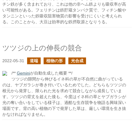
チン鉄が多く含まれており、これは他の非ヘム鉄よりも吸収率が高
い可能性がある。フェリチンは鉄貯蔵タンパク質で、フィチン酸や
タンニンといった鉄吸収阻害物質の影響を受けにくいと考えられ
る。このことから、大豆は効率的な鉄摂取源となりうる。
ツツジの上の伸長の競合
2022-05-31
道端
植物の形
光合成
/**
Gemini
が自動生成した概要 **/
ツツジの隙間から伸びるイネ科の草が不自然に曲がっている
のは、ヤブガラシが巻き付いているためでした。どちらもツツジの
根元から発芽し、限られた光を求めて競合しながら成長していま
す。ツツジの背丈を超えた後も、今度はイネ科の草とヤブガラシが
光の奪い合いをしている様子は、過酷な生存競争を物語る興味深い
場面です。背の高い植物の下で発芽した草は、厳しい環境を生き抜
かなければなりません。