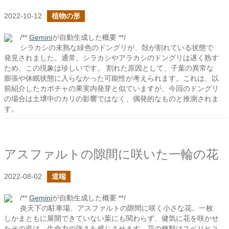
2022-10-12
植物の形
/**
Gemini
が自動生成した概要 **/
シラカシの未熟な緑色のドングリが、殻が割れている状態で
発見されました。通常、シラカシやアラカシのドングリは遅く熟す
ため、この現象は珍しいです。 割れた原因として、子葉の異常な
膨張や休眠状態に入らなかった可能性が考えられます。これは、以
前紹介したカボチャの果実内発芽と似ていますが、今回のドングリ
の場合は土壌中のカリの影響ではなく、偶発的なものと推測されま
す。
アスファルトの隙間に咲いた一輪の花
2022-08-02
道端
/**
Gemini
が自動生成した概要 **/
炎天下の駐車場、アスファルトの隙間に咲く小さな花。一枚
しかまともに展開できていない葉にも関わらず、健気に花を咲かせ
たその姿は、生命力の強さを感じさせます。花の種類はスベリヒユ