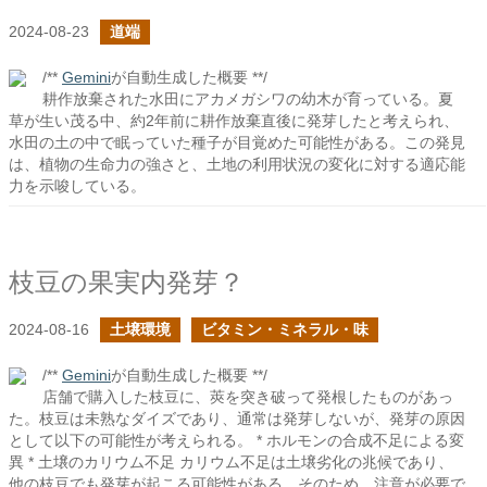
2024-08-23
道端
/**
Gemini
が自動生成した概要 **/
耕作放棄された水田にアカメガシワの幼木が育っている。夏
草が生い茂る中、約2年前に耕作放棄直後に発芽したと考えられ、
水田の土の中で眠っていた種子が目覚めた可能性がある。この発見
は、植物の生命力の強さと、土地の利用状況の変化に対する適応能
力を示唆している。
枝豆の果実内発芽？
2024-08-16
土壌環境
ビタミン・ミネラル・味
/**
Gemini
が自動生成した概要 **/
店舗で購入した枝豆に、莢を突き破って発根したものがあっ
た。枝豆は未熟なダイズであり、通常は発芽しないが、発芽の原因
として以下の可能性が考えられる。 * ホルモンの合成不足による変
異 * 土壌のカリウム不足 カリウム不足は土壌劣化の兆候であり、
他の枝豆でも発芽が起こる可能性がある。そのため、注意が必要で