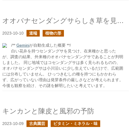
オオバナセンダングサらしき草を見かけた
2023-10-10
道端
植物の形
/**
Gemini
が自動生成した概要 **/
白い花弁を持つセンダングサを見つけ、在来種かと思った
が、調査の結果、外来種のオオバナセンダングサであることが判明
しました。 同じ地域ではコセンダングサは多く見られるものの、
オオバナセンダングサは小川沿いに少し生えているだけで、広範囲
には分布していません。 ひっつきむしの種を持つにもかかわら
ず、広がっていない理由は発芽条件の厳しさなどが考えられます。
今後も観察を続け、その謎を解明したいと考えています。
キンカンと陳皮と風邪の予防
2023-10-09
古典園芸
ビタミン・ミネラル・味