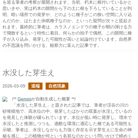
を巡る筆者の考察が展開されます。当初、朽木に根付いているかと
思いきや、実は朽木の隙間から下の土に根を下ろしていることが判
明。暗い場所での発芽や、どのように種子がこの狭い空間に入り込
んだのか、はたまた休眠種子なのか、といった疑問が次々と提起さ
れます。最終的に筆者は、カラスノエンドウの種子が鞘の弾ける力
で飛散するという特性に着目。何らかの拍子で偶然、この隙間に種
子が入り込み、発芽した可能性が高いと結論付けています。自然界
の不思議を問いかける、観察力に富んだ記事です。
水没した芽生え
2026-03-09
道端
自然現象
/**
Gemini
が自動生成した概要 **/
「水没した芽生え」と題された記事では、筆者が渓谷の川の
砂堆積地で、高水位の中、発芽したばかりの双葉が水没しているの
を発見した体験が綴られています。水位が低い時に発芽し、増水で
水没したと推測しつつも、過酷な環境に適応した種である可能性も
示唆。筆者は、水没しながらも力強く存在を示す芽生えに生命の神
秘を感じ、この植物が何という名前なのかという問いかけで締めく