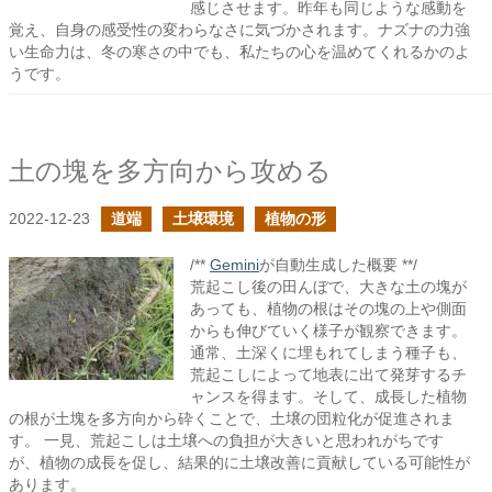
感じさせます。昨年も同じような感動を
覚え、自身の感受性の変わらなさに気づかされます。ナズナの力強
い生命力は、冬の寒さの中でも、私たちの心を温めてくれるかのよ
うです。
土の塊を多方向から攻める
2022-12-23
道端
土壌環境
植物の形
/**
Gemini
が自動生成した概要 **/
荒起こし後の田んぼで、大きな土の塊が
あっても、植物の根はその塊の上や側面
からも伸びていく様子が観察できます。
通常、土深くに埋もれてしまう種子も、
荒起こしによって地表に出て発芽するチ
ャンスを得ます。そして、成長した植物
の根が土塊を多方向から砕くことで、土壌の団粒化が促進されま
す。 一見、荒起こしは土壌への負担が大きいと思われがちです
が、植物の成長を促し、結果的に土壌改善に貢献している可能性が
あります。