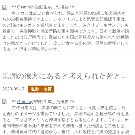
/**
Gemini
が自動生成した概要 **/
キンカンは皮ごと食べられ、陳皮と同様の効果に加え果肉か
らの栄養も期待できます。シネフリンによる気管支筋弛緩作用は、
のど飴のキンカンを連想させます。また、β-クリプトキサンチンも
豊富で、炎症抑制と感染予防効果も期待できます。日本で栽培が始
まったのは江戸時代で、難破した中国の商船員から贈られた砂糖漬
けの種がきっかけでした。皮ごと食べる文化や、偶然の産物として
広まった歴史が興味深いです。
黒潮の彼方にあると考えられた死と再生の異郷「常世」
2023-09-17
地形・地質
/**
Gemini
が自動生成した概要 **/
古代日本人は、黒潮の向こうに常世という異世界を信じ、死
と再生のイメージを重ねていました。黒潮の流れと種子島の例を見
ると、常世はアメリカと沖縄を指すとも考えられます。これは、田
道間守が不老不死の果実を求めて沖縄へ渡った伝説とも符合しま
す。沖縄貝塚時代の遺跡から、当時、大和政権と沖縄の交流を示唆