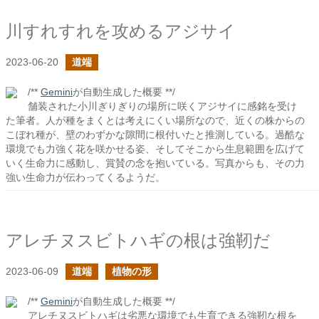
川すれすれを攻めるアジサイ
2023-06-20
道端
/**
Gemini
が自動生成した概要 **/
舗装された小川ぎりぎりの場所に咲くアジサイに感銘を受け
た筆者。人が種をまくとは考えにくい場所なので、近くの株からの
こぼれ種が、壁のわずかな隙間に根付いたと推測している。過酷な
環境でも力強く花を咲かせる姿、そしてそこから生息範囲を広げて
いく生命力に感動し、賞賛の念を抱いている。写真からも、その力
強い生命力が伝わってくるようだ。
アレチヌスビトハギの根は強靭だ
2023-06-09
道端
植物の形
/**
Gemini
が自動生成した概要 **/
アレチヌスビトハギは劣悪な環境でも生育できる強靭な根を