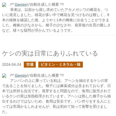
/**
Gemini
が自動生成した概要 **/
筆者は、以前から探し求めていたアカメガシワの雌花を、つ
いに発見しました。雄花が多い中で雌花を見つけるのは難しく、8
本の雄株を確認した後、ようやく1本の雌株に出会うことができま
した。雌株の少なさから、種子の少なさや、発芽後の生育の難しさ
など、様々な疑問が浮かんでいるようです。
ケシの実は日常にありふれている
2024-04-24
市場
ビタミン・ミネラル・味
/**
Gemini
が自動生成した概要 **/
アンパンの上に乗っている粒は、アヘンを抽出するケシの実
であることを知りました。種子には麻薬成分は含まれておらず、日
本では所持も合法です。発芽すると問題なので、食用に販売されて
いるケシの実は加熱処理されています。アヘンは熟した種子から抽
出するわけではないため、食用は安全です。パン作りをする人にと
っては常識かもしれませんが、私は初めて知って衝撃を受けまし
た。