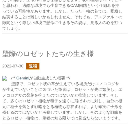
と思われ、過酷な環境でも生育できるCAM回路という仕組みを持
っている可能性があります。しかし、たった一輪の花では、受粉し
結実することは難しいかもしれません。それでも、アスファルトの
隙間という厳しい環境で懸命に生きるその姿は、見る人の心を打つ
でしょう。
壁際のロゼットたちの生き様
2022-07-30
道端
/**
Gemini
が自動生成した概要 **/
壁際で、ロゼット状の草が生えている場所だけエノコログサ
が生えていないことに気づいた筆者は、ロゼットが先に繁茂し、エ
ノコログサの発芽を抑えたのではないかと推測しています。そし
て、多くのロゼット植物が種子を遠くに飛ばすのに対し、自分の根
元に種子を落とす戦略をとる植物も存在すれば、より確実に子孫を
残せるのではないかと考察しています。しかし、そのような戦略を
とるロゼット植物は、筆者の知る限りでは見当たらないようです。