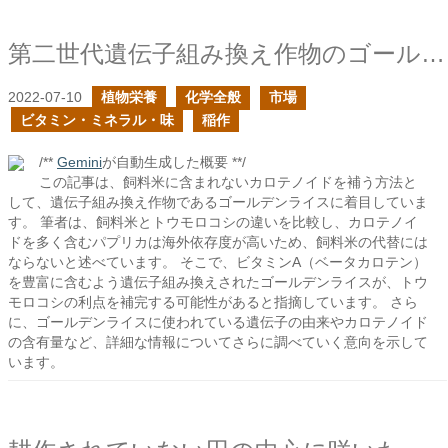
第二世代遺伝子組み換え作物のゴールデンライス
2022-07-10
植物栄養
化学全般
市場
ビタミン・ミネラル・味
稲作
/**
Gemini
が自動生成した概要 **/
この記事は、飼料米に含まれないカロテノイドを補う方法と
して、遺伝子組み換え作物であるゴールデンライスに着目していま
す。 筆者は、飼料米とトウモロコシの違いを比較し、カロテノイ
ドを多く含むパプリカは海外依存度が高いため、飼料米の代替には
ならないと述べています。 そこで、ビタミンA（ベータカロテン）
を豊富に含むよう遺伝子組み換えされたゴールデンライスが、トウ
モロコシの利点を補完する可能性があると指摘しています。 さら
に、ゴールデンライスに使われている遺伝子の由来やカロテノイド
の含有量など、詳細な情報についてさらに調べていく意向を示して
います。