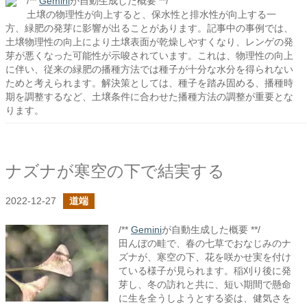
/**
Gemini
が自動生成した概要 **/
土壌の物理性が向上すると、保水性と排水性が向上する一
方、緑肥の発芽に影響が出ることがあります。記事中の事例では、
土壌物理性の向上により土壌表面が乾燥しやすくなり、レンゲの発
芽が悪くなった可能性が示唆されています。これは、物理性の向上
に伴い、従来の緑肥の播種方法では種子が十分な水分を得られない
ためと考えられます。解決策としては、種子を踏み固める、播種時
期を調整するなど、土壌条件に合わせた播種方法の調整が重要とな
ります。
ナズナが寒空の下で結実する
2022-12-27
道端
/**
Gemini
が自動生成した概要 **/
田んぼの畦で、春の七草でおなじみのナ
ズナが、寒空の下、花を咲かせ実を付け
ている様子が見られます。稲刈り後に発
芽し、冬の訪れと共に、短い期間で懸命
に生を全うしようとする姿は、健気さを