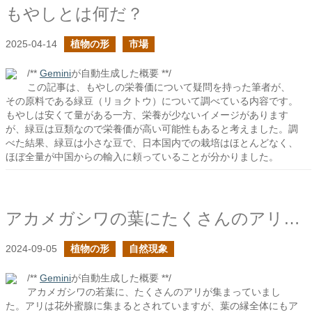
もやしとは何だ？
2025-04-14
植物の形
市場
/**
Gemini
が自動生成した概要 **/
この記事は、もやしの栄養価について疑問を持った筆者が、
その原料である緑豆（リョクトウ）について調べている内容です。
もやしは安くて量がある一方、栄養が少ないイメージがあります
が、緑豆は豆類なので栄養価が高い可能性もあると考えました。調
べた結果、緑豆は小さな豆で、日本国内での栽培はほとんどなく、
ほぼ全量が中国からの輸入に頼っていることが分かりました。
アカメガシワの葉にたくさんのアリが集まる
2024-09-05
植物の形
自然現象
/**
Gemini
が自動生成した概要 **/
アカメガシワの若葉に、たくさんのアリが集まっていまし
た。アリは花外蜜腺に集まるとされていますが、葉の縁全体にもア