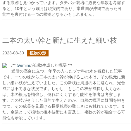
する痕跡も見つかっています。タチバナ栽培に必要な年数を考慮す
ると、10年という歳月は現実的であり、常世国が沖縄であった可
能性を裏付ける一つの根拠となるかもしれません。
二本の太い幹と新たに生えた細い枝
2023-08-30
植物の形
/**
Gemini
が自動生成した概要 **/
近所の高台に立つ、年季の入ったブナ科の木を観察した記事
です。一つの株から二本の太い幹が伸びるこの木は、その根元に新
しい細い枝が生えていました。この新枝は周辺の木に遮られ、光合
成には不向きな状況です。しかし、もしこの枝が成長し太くなれ
ば、木の根元を補強し、倒れにくくする可能性を筆者は考察しま
す。この枝がそうした目的で生えたのか、自然の摂理に疑問を抱き
つつ、その成長を見届ける長期観察の難しさにも触れています。ま
た、余談として植物の接木技術にも言及し、複数の幹が融合する可
能性も示唆しています。