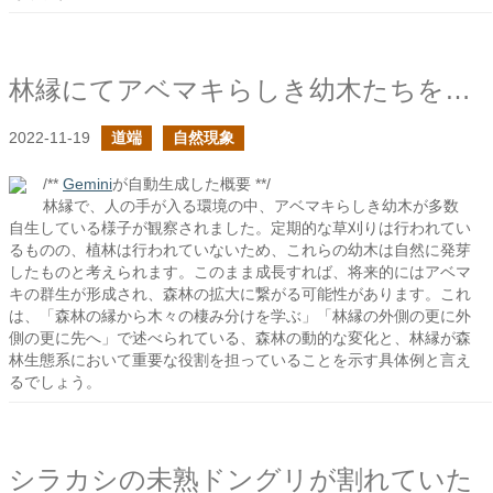
林縁にてアベマキらしき幼木たちを見かけた
2022-11-19
道端
自然現象
/**
Gemini
が自動生成した概要 **/
林縁で、人の手が入る環境の中、アベマキらしき幼木が多数
自生している様子が観察されました。定期的な草刈りは行われてい
るものの、植林は行われていないため、これらの幼木は自然に発芽
したものと考えられます。このまま成長すれば、将来的にはアベマ
キの群生が形成され、森林の拡大に繋がる可能性があります。これ
は、「森林の縁から木々の棲み分けを学ぶ」「林縁の外側の更に外
側の更に先へ」で述べられている、森林の動的な変化と、林縁が森
林生態系において重要な役割を担っていることを示す具体例と言え
るでしょう。
シラカシの未熟ドングリが割れていた