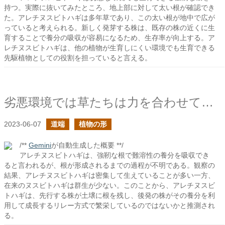
持つ。実際に抜いてみたところ、地上部に対して太い根が確認でき
た。アレチヌスビトハギは多年草であり、この太い根が地中で広が
っていると考えられる。新しく発芽する株は、既存の株の近くに生
育することで養分の吸収が容易になるため、生存率が向上する。ア
レチヌスビトハギは、他の植物が生育しにくい環境でも生育できる
先駆植物としての役割を担っていると言える。
劣悪環境では草たちは力を合わせて攻めるのか？
2023-06-07
道端
植物の形
/**
Gemini
が自動生成した概要 **/
アレチヌスビトハギは、強靭な根で難溶性の養分を吸収でき
ると言われるが、根が形成されるまでの過程が不明である。観察の
結果、アレチヌスビトハギは密集して生えていることが多い一方、
在来のヌスビトハギは群生が少ない。このことから、アレチヌスビ
トハギは、先行する株が土壌に根を残し、後発の株がその養分を利
用して成長するリレー方式で繁栄しているのではないかと推測され
る。