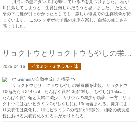
川沿いの壁にタンポポが咲いているのを見つけました。 種が
川に落ちてしまうと、生育は難しいだろうと思いました。 たとえ
壁の下に種が引っかかったとしても、厳しい環境での生存競争が待
っています。 このタンポポの子孫の未来を案じ、自然の厳しさを
感じました。
リョクトウとリョクトウもやしの栄養価
2025-04-16
ビタミン・ミネラル・味
/**
Gemini
が自動生成した概要 **/
リョクトウとリョクトウもやしの栄養価を比較。リョクトウ
100gあたり344kcal、たんぱく質24.3gに対し、もやしは15kcal、
たんぱく質1.8gと大幅に減少。カリウムの減少が顕著。一方、リョ
クトウにはないビタミンCがもやしには13mg含まれる。発芽によ
り栄養価は変化し、特にビタミンCの増加が特徴的。植物の成長過
程における栄養変化を知る手がかりとなる。