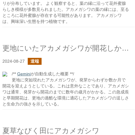
リが分布しています。 よく観察すると、葉の縁に沿って花外蜜腺
らしき模様が多数見られました。アカメガシワの葉の縁には、至る
ところに花外蜜腺が存在する可能性があります。 アカメガシワ
は、興味深い生態を持つ植物です。
更地にいたアカメガシワが開花しかかっている
2024-08-27
道端
/**
Gemini
が自動生成した概要 **/
更地に突如現れたアカメガシワが、発芽からわずか数か月で
開花を迎えようとしている。これは意外なことであり、アカメガシ
ワは通常、発芽から開花のまでに数年の歳月がかかる。この急成長
と早期開花は、更地の過酷な環境に適応したアカメガシワの逞しさ
と生命力の強さを示している。
夏草なびく田にアカメガシワ