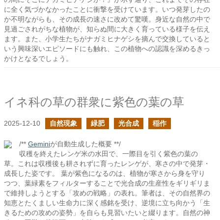
に全く気づかなかったことに衝撃を受けています。いつ発芽したの
か不明ながらも、その成長の速さに改めて驚嘆。身近な自然の中で
見過ごされがちな植物が、知らぬ間に大きく育っている様子を伝え
ます。また、小学生たちがナガミヒナゲシを摘んで交換していると
いう興味深いエピソードにも触れ、この植物への認識を深めるきっ
かけとなるでしょう。
イネ科の草の群衆に紫色の葉の草
2025-12-10
自然現象
緑肥
光合成
稲作
/**
Gemini
が自動生成した概要 **/
収穫を終えたレンゲ米の水田で、一際目を引く紫色の葉の
草。これは収穫後も耕されずに育ったレンゲが、寒さの中で発芽・
成長した姿です。 葉が紫色になるのは、植物が寒さから身を守り
つつ、葉緑素をフィルターすることで光合成の生産性をギリギリま
で維持しようとする「攻めの戦略」の表れ。筆者は、その自然界の
知恵とたくましい生命力に深く感銘を受け、逆境に立ち向かう「生
きるための攻めの姿勢」を自らも見習いたいと綴ります。自然の神