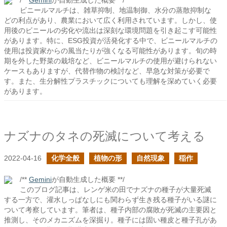
/**
Gemini
が自動生成した概要 **/
ビニールマルチは、雑草抑制、地温制御、水分の蒸散抑制な
どの利点があり、農業において広く利用されています。しかし、使
用後のビニールの劣化や流出は深刻な環境問題を引き起こす可能性
があります。特に、ESG投資が活発化する中で、ビニールマルチの
使用は投資家からの風当たりが強くなる可能性があります。旬の時
期を外した野菜の栽培など、ビニールマルチの使用が避けられない
ケースもありますが、代替作物の検討など、早急な対策が必要で
す。また、生分解性プラスチックについても理解を深めていく必要
があります。
ナズナのタネの死滅について考える
2022-04-16
化学全般
植物の形
自然現象
稲作
/**
Gemini
が自動生成した概要 **/
このブログ記事は、レンゲ米の田でナズナの種子が大量死滅
する一方で、灌水しっぱなしにも関わらず生き残る種子がいる謎に
ついて考察しています。筆者は、種子内部の腐敗が死滅の主要因と
推測し、そのメカニズムを深掘り。種子には固い種皮と種子孔があ