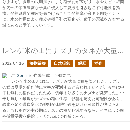
りますが、夏期の長期灌水により種子孔が広がり、水やカビ・細菌
が内部の栄養豊富な子葉に侵入して腐敗を引き起こす可能性を指
摘。発芽処理で種皮を傷つけることで発芽率が高まる例をヒント
に、水の作用による種皮や種子孔の変化が、種子の死滅を左右する
鍵であると示唆しています。
レンゲ米の田にナズナのタネが大量に落ちた
2022-04-15
植物栄養
自然現象
緑肥
稲作
/**
Gemini
が自動生成した概要 **/
レンゲ米の田んぼに、ナズナが大量に種を落とした。ナズナ
の種は夏期の稲作時に大半が死滅すると言われているが、今年は中
干し無しの稲作だったため、例年より多くのナズナが発芽した。中
干し無しの環境がナズナの種の生存に影響を与えた可能性があり、
酸素不足や温度変化の抑制が休眠打破を妨げた可能性が考えられ
る。もし稲作の中後期にナズナの種が死滅するなら、イネにリン酸
や微量要素を供給してくれるので有益である。