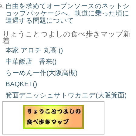
自由を求めてオープンソースのネットシ
ョップパッケージへ。軌道に乗った頃に
遭遇する問題について
りょうことつよしの食べ歩きマップ新
着
本家 アロチ 丸高 ()
中華飯店 香来()
らーめん一作(大阪高槻)
BAQKET()
箕面デニッシュサトウカエデ(大阪箕面)