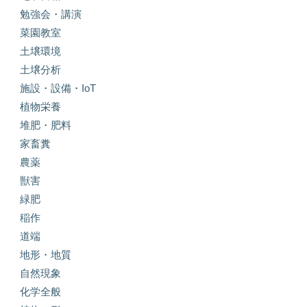
勉強会・講演
菜園教室
土壌環境
土壌分析
施設・設備・IoT
植物栄養
堆肥・肥料
家畜糞
農薬
獣害
緑肥
稲作
道端
地形・地質
自然現象
化学全般