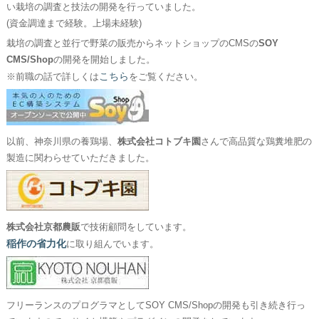
い栽培の調査と技法の開発を行っていました。
(資金調達まで経験。上場未経験)
栽培の調査と並行で野菜の販売からネットショップのCMSの
SOY
CMS/Shop
の開発を開始しました。
こちら
※前職の話で詳しくは
をご覧ください。
以前、神奈川県の養鶏場、
株式会社コトブキ園
さんで高品質な鶏糞堆肥の
製造に関わらせていただきました。
株式会社京都農販
で技術顧問をしています。
稲作の省力化
に取り組んでいます。
フリーランスのプログラマとしてSOY CMS/Shopの開発も引き続き行っ