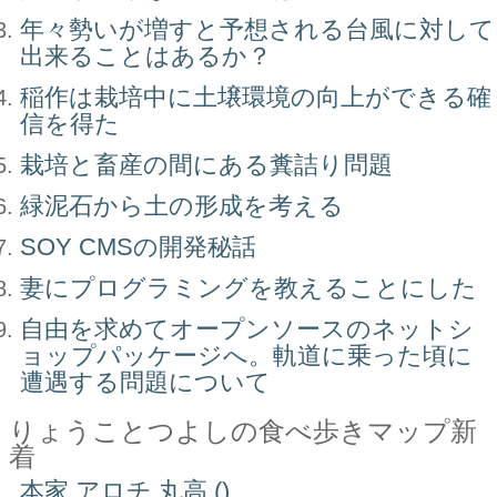
年々勢いが増すと予想される台風に対して
出来ることはあるか？
稲作は栽培中に土壌環境の向上ができる確
信を得た
栽培と畜産の間にある糞詰り問題
緑泥石から土の形成を考える
SOY CMSの開発秘話
妻にプログラミングを教えることにした
自由を求めてオープンソースのネットシ
ョップパッケージへ。軌道に乗った頃に
遭遇する問題について
りょうことつよしの食べ歩きマップ新
着
本家 アロチ 丸高 ()