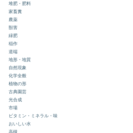
堆肥・肥料
家畜糞
農薬
獣害
緑肥
稲作
道端
地形・地質
自然現象
化学全般
植物の形
古典園芸
光合成
市場
ビタミン・ミネラル・味
おいしい水
高槻