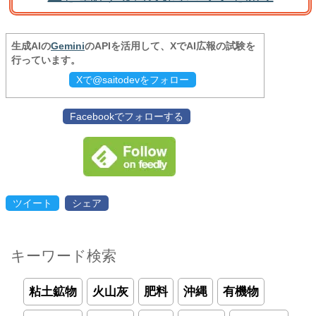
生成AIの
Gemini
のAPIを活用して、XでAI広報の試験を
行っています。
Xで@saitodevをフォロー
Facebookでフォローする
ツイート
シェア
キーワード検索
粘土鉱物
火山灰
肥料
沖縄
有機物