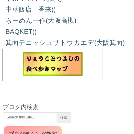
中華飯店 香来()
らーめん一作(大阪高槻)
BAQKET()
箕面デニッシュサトウカエデ(大阪箕面)
ブログ内検索
プログラミング教室