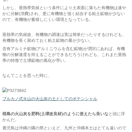
しかし、亜熱帯気候という条件により土表面に落ちた有機物は速や
かに分解(消費)され、更に有機物と強く結合する粘土鉱物が少ない
ので、有機物が蓄積しにくい環境となっている。
亜熱帯の気候故、有機物の調達は実は簡単だったりするけれども、
有機物を長く留めておく粘土鉱物の量が少ない。
含有アルミナ鉱物(アルミニウムを含む鉱物)が潤沢にあれば、有機
物の分解速度を抑えることができるだろうけれども、これまた亜熱
帯の特徴で土壌鉱物の風化が早い。
なんてことを思った時に、
ブルカノ式火山の火山灰の土としてのポテンシャル
桜島の火山灰を肥料(土壌改良材)のように使えたら良いな
と頭に浮
かんだ。
鹿児島は沖縄の隣の県といえど、九州と沖縄本土はとても遠いので