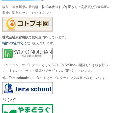
以前、神奈川県の養鶏場、
株式会社コトブキ園
さんで高品質な鶏糞堆肥の
製造に関わらせていただきました。
株式会社京都農販
で技術顧問をしています。
稲作の省力化
に取り組んでいます。
フリーランスのプログラマとしてSOY CMS/Shopの開発も引き続き行っ
ていますので、サイト構築やプラグインの開発をしています。
他に
Tera school
の小中学生向けのプログラミング教室で教えています。
リンク