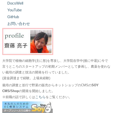
DocsWell
YouTube
GitHub
お問い合わせ
大学院で植物の細胞学(主に形)を専攻し、大学院在学中(後に中退)に今で
言うところのスタートアップの初期メンバーとして参画し、農薬を使わな
い栽培の調査と技法の開発を行っていました。
(資金調達まで経験。上場未経験)
栽培の調査と並行で野菜の販売からネットショップのCMSの
SOY
CMS/Shop
の開発を開始しました。
こちら
※前職の話で詳しくは
をご覧ください。