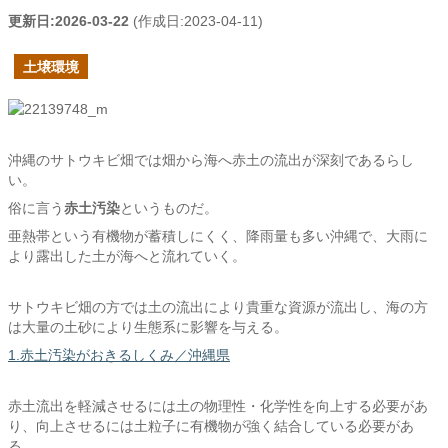
更新日:
2026-03-22
(作成日:
2023-04-11
)
土壌環境
沖縄のサトウキビ畑では畑から海へ赤土の流出が深刻であるらし
い。
俗に言う
赤土汚染
というものだ。
亜熱帯という有機物が蓄積しにくく、降雨量も多い沖縄で、大雨に
より露出した土が海へと流れていく。
サトウキビ畑の方では土の流出により貴重な資源が流出し、海の方
は大量の土砂により生態系に影響を与える。
1.赤土汚染がおきるしくみ／沖縄県
赤土流出を軽減させるには土の物理性・化学性を向上する必要があ
り、向上させるには土粒子に有機物が強く結合している必要があ
る。