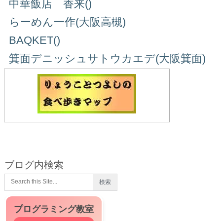
中華飯店 香来()
らーめん一作(大阪高槻)
BAQKET()
箕面デニッシュサトウカエデ(大阪箕面)
ブログ内検索
プログラミング教室