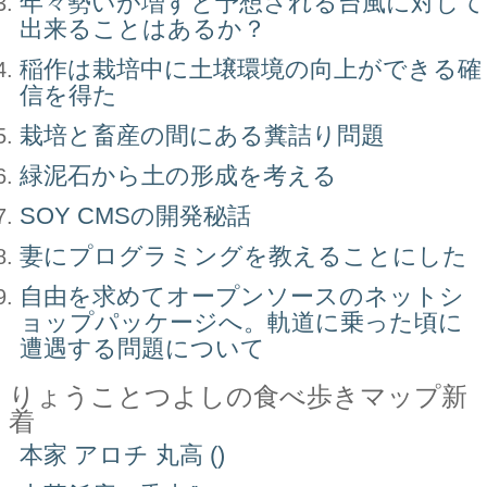
年々勢いが増すと予想される台風に対して
出来ることはあるか？
稲作は栽培中に土壌環境の向上ができる確
信を得た
栽培と畜産の間にある糞詰り問題
緑泥石から土の形成を考える
SOY CMSの開発秘話
妻にプログラミングを教えることにした
自由を求めてオープンソースのネットシ
ョップパッケージへ。軌道に乗った頃に
遭遇する問題について
りょうことつよしの食べ歩きマップ新
着
本家 アロチ 丸高 ()