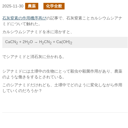
2025-11-30
農薬
化学全般
石灰窒素の作用機序再び
の記事で、石灰窒素ことカルシウムシアナ
ミドについて触れた。
カルシウムシアナミドを水に溶かすと、
CaCN
 + 2H
O → H
CN
 + Ca(OH)
2
2
2
2
2
でシアナミドと消石灰に分かれる。
シアナミドには土壌中の生物にとって殺虫や殺菌作用があり、農薬
のような働きをするとされている。
このシアナミドだけれども、土壌中でどのように変化しながら作用
していくのだろうか？