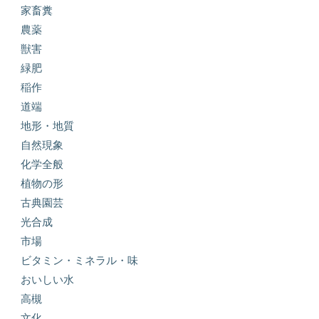
家畜糞
農薬
獣害
緑肥
稲作
道端
地形・地質
自然現象
化学全般
植物の形
古典園芸
光合成
市場
ビタミン・ミネラル・味
おいしい水
高槻
文化