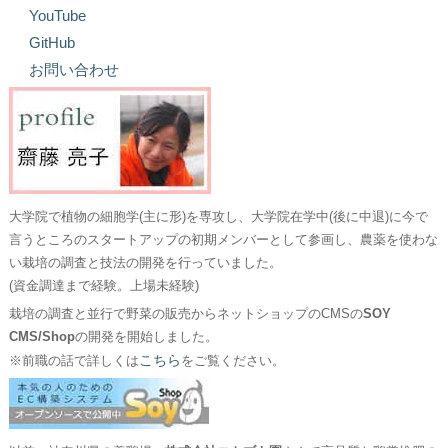
YouTube
GitHub
お問い合わせ
大学院で植物の細胞学(主に形)を専攻し、大学院在学中(後に中退)に今で
言うところのスタートアップの初期メンバーとして参画し、農薬を使わな
い栽培の調査と技法の開発を行っていました。
(資金調達まで経験。上場未経験)
栽培の調査と並行で野菜の販売からネットショップのCMSの
SOY
CMS/Shop
の開発を開始しました。
こちら
※前職の話で詳しくは
をご覧ください。