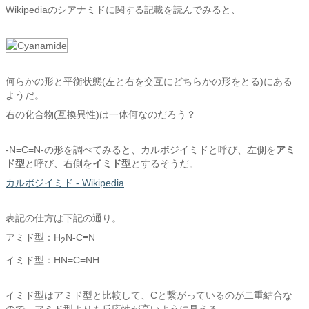
Wikipediaのシアナミドに関する記載を読んでみると、
何らかの形と平衡状態(左と右を交互にどちらかの形をとる)にある
ようだ。
右の化合物(互換異性)は一体何なのだろう？
-N=C=N-の形を調べてみると、カルボジイミドと呼び、左側を
アミ
ド型
と呼び、右側を
イミド型
とするそうだ。
カルボジイミド - Wikipedia
表記の仕方は下記の通り。
アミド型：H
N-C≡N
2
イミド型：HN=C=NH
イミド型はアミド型と比較して、Cと繋がっているのが二重結合な
ので、アミド型よりも反応性が高いように見える。