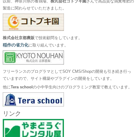
以前、神奈川県の養鶏場、
株式会社コトブキ園
さんで高品質な鶏糞堆肥の
製造に関わらせていただきました。
株式会社京都農販
で技術顧問をしています。
稲作の省力化
に取り組んでいます。
フリーランスのプログラマとしてSOY CMS/Shopの開発も引き続き行っ
ていますので、サイト構築やプラグインの開発をしています。
他に
Tera school
の小中学生向けのプログラミング教室で教えています。
リンク