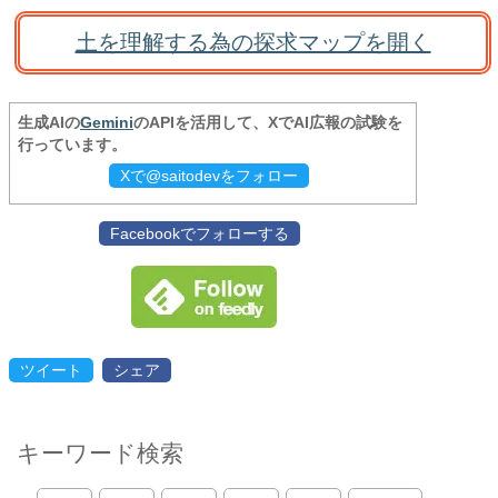
土を理解する為の探求マップを開く
生成AIの
Gemini
のAPIを活用して、XでAI広報の試験を
行っています。
Xで@saitodevをフォロー
Facebookでフォローする
ツイート
シェア
キーワード検索